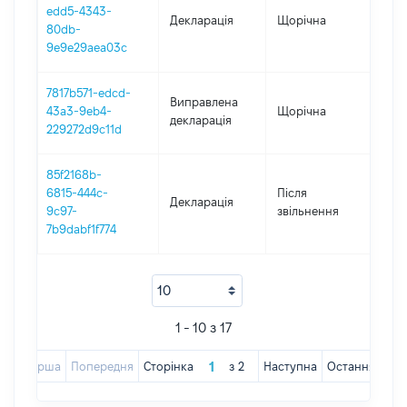
edd5-4343-
Декларація
Щорічна
202
80db-
9e9e29aea03c
7817b571-edcd-
Виправлена
43a3-9eb4-
Щорічна
201
декларація
229272d9c11d
85f2168b-
6815-444c-
Після
Декларація
201
9c97-
звільнення
7b9dabf1f774
1 - 10 з 17
Перша
Попередня
Сторінка
з
2
Наступна
Остання