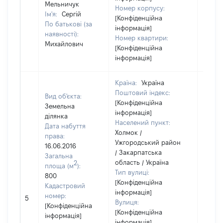
Мельничук
Номер корпусу:
Ім'я:
Сергій
[Конфіденційна
По батькові (за
інформація]
наявності):
Номер квартири:
Михайлович
[Конфіденційна
інформація]
Країна:
Україна
Поштовий індекс:
Вид об'єкта:
[Конфіденційна
Земельна
інформація]
ділянка
Населений пункт:
Дата набуття
Холмок /
права:
Ужгородський район
16.06.2016
/ Закарпатська
Загальна
область / Україна
2
площа (м
):
Тип вулиці:
800
[Конфіденційна
Кадастровий
інформація]
номер:
5
20000
Вулиця:
[Конфіденційна
[Конфіденційна
інформація]
інформація]