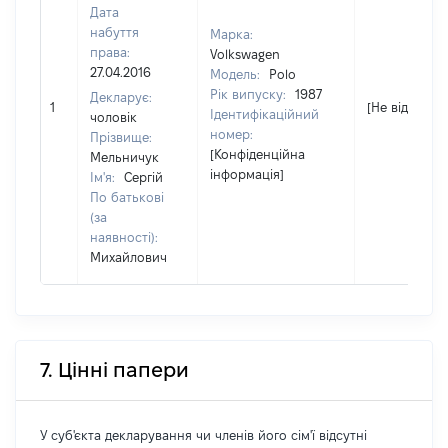
Дата
набуття
Марка:
права:
Volkswagen
27.04.2016
Модель:
Polo
Рік випуску:
1987
Декларує:
1
[Не відомо]
Ідентифікаційний
чоловік
номер:
Прізвище:
[Конфіденційна
Мельничук
інформація]
Ім'я:
Сергій
По батькові
(за
наявності):
Михайлович
7. Цінні папери
У суб'єкта декларування чи членів його сім'ї відсутні