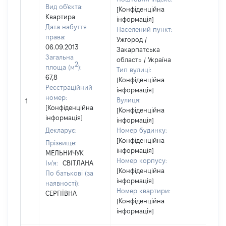
Вид об'єкта:
[Конфіденційна
Квартира
інформація]
Дата набуття
Населений пункт:
права:
Ужгород /
06.09.2013
Закарпатська
Загальна
область / Україна
2
площа (м
):
Тип вулиці:
67,8
[Конфіденційна
Реєстраційний
інформація]
номер:
Вулиця:
1
144172
[Конфіденційна
[Конфіденційна
інформація]
інформація]
Декларує:
Номер будинку:
[Конфіденційна
Прізвище:
інформація]
МЕЛЬНИЧУК
Номер корпусу:
Ім'я:
СВІТЛАНА
[Конфіденційна
По батькові (за
інформація]
наявності):
Номер квартири:
СЕРГІЇВНА
[Конфіденційна
інформація]