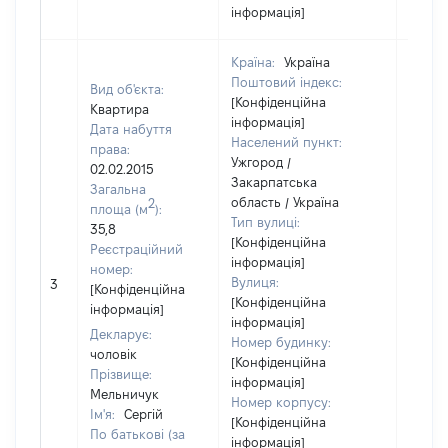
інформація]
Країна:
Україна
Поштовий індекс:
Вид об'єкта:
[Конфіденційна
Квартира
інформація]
Дата набуття
Населений пункт:
права:
Ужгород /
02.02.2015
Закарпатська
Загальна
область / Україна
2
площа (м
):
Тип вулиці:
35,8
[Конфіденційна
Реєстраційний
інформація]
номер:
[Не
Вулиця:
3
[Конфіденційна
відом
[Конфіденційна
інформація]
інформація]
Декларує:
Номер будинку:
чоловік
[Конфіденційна
Прізвище:
інформація]
Мельничук
Номер корпусу:
Ім'я:
Сергій
[Конфіденційна
По батькові (за
інформація]