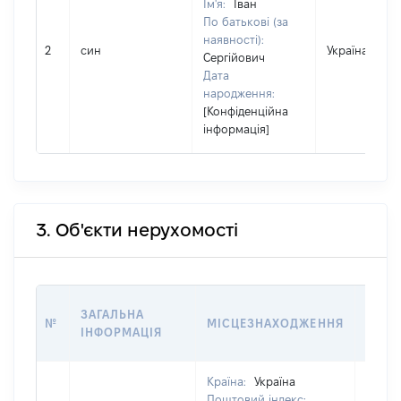
Ім'я:
Іван
По батькові (за
наявності):
2
син
Україна
Сергійович
Дата
народження:
[Конфіденційна
інформація]
3. Об'єкти нерухомості
ВАРТ
ЗАГАЛЬНА
№
МІСЦЕЗНАХОДЖЕННЯ
НА Д
ІНФОРМАЦІЯ
НАБУ
Країна:
Україна
Поштовий індекс: