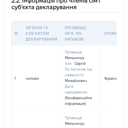
2.2. Інформація про членів сім'ї
суб'єкта декларування
ЗВ'ЯЗОК ІЗ
ПРІЗВИЩЕ,
№
СУБ'ЄКТОМ
ІМ'Я, ПО
ГРОМАДЯН
ДЕКЛАРУВАННЯ
БАТЬКОВІ
Прізвище:
Мельничук
Ім'я:
Сергій
По батькові (за
наявності):
1
чоловік
Україна
Михайлович
Дата
народження:
[Конфіденційна
інформація]
Прізвище:
Мельничук