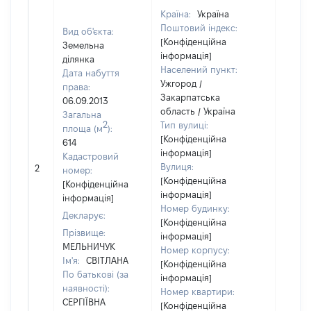
Країна:
Україна
Поштовий індекс:
Вид об'єкта:
[Конфіденційна
Земельна
інформація]
ділянка
Населений пункт:
Дата набуття
Ужгород /
права:
Закарпатська
06.09.2013
область / Україна
Загальна
2
Тип вулиці:
площа (м
):
[Конфіденційна
614
інформація]
Кадастровий
Вулиця:
2
48795
номер:
[Конфіденційна
[Конфіденційна
інформація]
інформація]
Номер будинку:
Декларує:
[Конфіденційна
Прізвище:
інформація]
МЕЛЬНИЧУК
Номер корпусу:
Ім'я:
СВІТЛАНА
[Конфіденційна
По батькові (за
інформація]
наявності):
Номер квартири:
СЕРГІЇВНА
[Конфіденційна