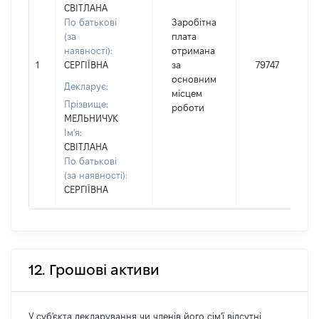
СВІТЛАНА
По батькові
Заробітна
(за
плата
наявності):
отримана
1
СЕРГІЇВНА
за
79747
основним
Декларує:
місцем
Прізвище:
роботи
МЕЛЬНИЧУК
Ім'я:
СВІТЛАНА
По батькові
(за наявності):
СЕРГІЇВНА
12. Грошові активи
У суб'єкта декларування чи членів його сім'ї відсутні