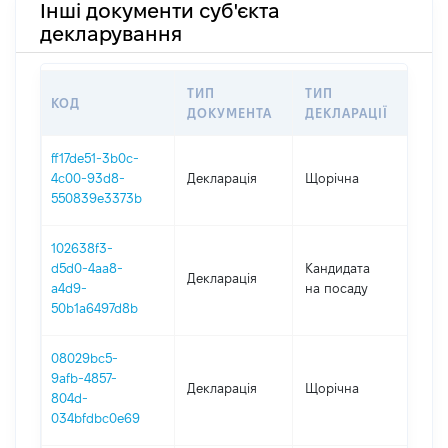
Інші документи суб'єкта
декларування
ТИП
ТИП
КОД
ПЕ
ДОКУМЕНТА
ДЕКЛАРАЦІЇ
ff17de51-3b0c-
4c00-93d8-
Декларація
Щорічна
202
550839e3373b
102638f3-
d5d0-4aa8-
Кандидата
Декларація
202
a4d9-
на посаду
50b1a6497d8b
08029bc5-
9afb-4857-
Декларація
Щорічна
202
804d-
034bfdbc0e69