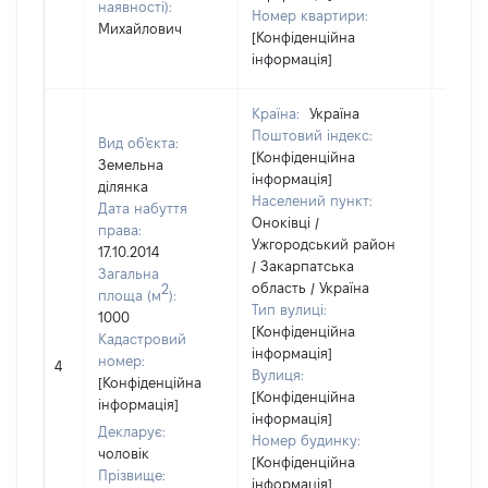
наявності):
Номер квартири:
Михайлович
[Конфіденційна
інформація]
Країна:
Україна
Поштовий індекс:
Вид об'єкта:
[Конфіденційна
Земельна
інформація]
ділянка
Населений пункт:
Дата набуття
Оноківці /
права:
Ужгородський район
17.10.2014
/ Закарпатська
Загальна
область / Україна
2
площа (м
):
Тип вулиці:
1000
[Конфіденційна
Кадастровий
інформація]
[Не
номер:
4
Вулиця:
відом
[Конфіденційна
[Конфіденційна
інформація]
інформація]
Декларує:
Номер будинку:
чоловік
[Конфіденційна
Прізвище:
інформація]