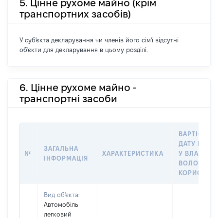
5. Цінне рухоме майно (крім
транспортних засобів)
У суб'єкта декларування чи членів його сім'ї відсутні
об'єкти для декларування в цьому розділі.
6. Цінне рухоме майно -
транспортні засоби
ВАРТІСТЬ 
ДАТУ НАБУ
ЗАГАЛЬНА
№
ХАРАКТЕРИСТИКА
У ВЛАСНІС
ІНФОРМАЦІЯ
ВОЛОДІНН
КОРИСТУВ
Вид об'єкта:
Автомобіль
легковий