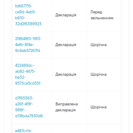
fd667715-
01.
ce9d-4ab5-
Перед
Декларація
-
b610-
звільненням
01.
32d2f6389923
25f648f0-1f83-
4efb-8f4e-
Декларація
Щорічна
202
9c6eb57267fd
422489dc-
ab82-4475-
Декларація
Щорічна
202
be32-
9573ce5cd351
d7f65363-
a26f-4f8f-
Виправлена
Щорічна
202
988f-
декларація
d38bda7930d6
e487ccfe-