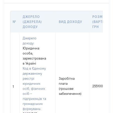
ДЖЕРЕЛО
РОЗМІР
№
(ДЖЕРЕЛА)
ВИД ДОХОДУ
(ВАРТІСТЬ),
ДОХОДУ
ГРН
Джерело
доходу:
Юридична
особа,
зареєстрована
в Україні
Код в Єдиному
державному
реєстрі
Заробітна
юридичних
плата
255100
1
осіб, фізичних
(грошове
осіб –
забезпечення)
підприємців та
громадських
формувань: