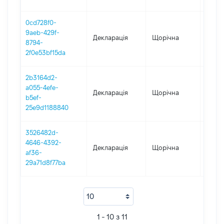
0cd728f0-
9aeb-429f-
Декларація
Щорічна
2019
8794-
2f0e53bf15da
2b3164d2-
a055-4efe-
Декларація
Щорічна
2018
b5ef-
25e9d1188840
3526482d-
4646-4392-
Декларація
Щорічна
2017
af36-
29a71d8f77ba
1 - 10 з 11