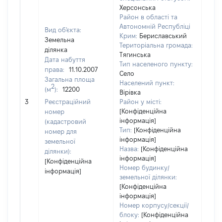
Херсонська
Район в області та
Автономній Республіці
Вид об'єкта:
Крим:
Бериславський
Земельна
Територіальна громада:
ділянка
Тягинська
Дата набуття
Тип населеного пункту:
права:
11.10.2007
Село
Загальна площа
Населений пункт:
2
(м
):
12200
Вірівка
[Не
3
Реєстраційний
Район у місті:
заст
[Конфіденційна
номер
інформація]
(кадастровий
Тип:
[Конфіденційна
номер для
інформація]
земельної
Назва:
[Конфіденційна
ділянки):
інформація]
[Конфіденційна
Номер будинку/
інформація]
земельної ділянки:
[Конфіденційна
інформація]
Номер корпусу/секції/
блоку:
[Конфіденційна