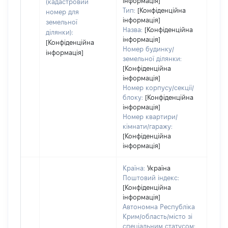
інформація]
(кадастровий
Тип:
[Конфіденційна
номер для
інформація]
земельної
Назва:
[Конфіденційна
ділянки):
інформація]
[Конфіденційна
Номер будинку/
інформація]
земельної ділянки:
[Конфіденційна
інформація]
Номер корпусу/секції/
блоку:
[Конфіденційна
інформація]
Номер квартири/
кімнати/гаражу:
[Конфіденційна
інформація]
Країна:
Україна
Поштовий індекс:
[Конфіденційна
інформація]
Автономна Республіка
Крим/область/місто зі
спеціальним статусом: