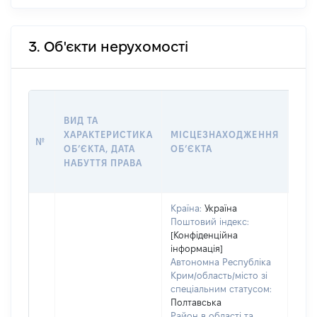
3. Об'єкти нерухомості
ВАР
ВИД ТА
ДАТ
ХАРАКТЕРИСТИКА
МІСЦЕЗНАХОДЖЕННЯ
ПРА
№
ОБʼЄКТА, ДАТА
ОБʼЄКТА
ОС
НАБУТТЯ ПРАВА
ГР
ОЦІ
Країна:
Україна
Поштовий індекс:
[Конфіденційна
інформація]
Автономна Республіка
Крим/область/місто зі
спеціальним статусом:
Полтавська
Район в області та