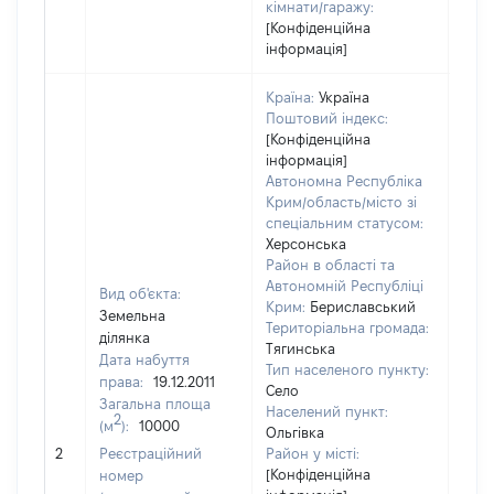
кімнати/гаражу:
[Конфіденційна
інформація]
Країна:
Україна
Поштовий індекс:
[Конфіденційна
інформація]
Автономна Республіка
Крим/область/місто зі
спеціальним статусом:
Херсонська
Район в області та
Автономній Республіці
Вид об'єкта:
Крим:
Бериславський
Земельна
Територіальна громада:
ділянка
Тягинська
Дата набуття
Тип населеного пункту:
права:
19.12.2011
Село
Загальна площа
Населений пункт:
2
(м
):
10000
Ольгівка
[Не
2
Реєстраційний
Район у місті:
заст
[Конфіденційна
номер