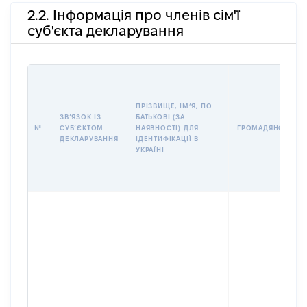
2.2. Інформація про членів сім'ї
суб'єкта декларування
ПРІЗВИЩЕ, ІМʼЯ, ПО
ЗВʼЯЗОК ІЗ
БАТЬКОВІ (ЗА
№
СУБʼЄКТОМ
НАЯВНОСТІ) ДЛЯ
ГРОМАДЯНСТВО
ДЕКЛАРУВАННЯ
ІДЕНТИФІКАЦІЇ В
УКРАЇНІ