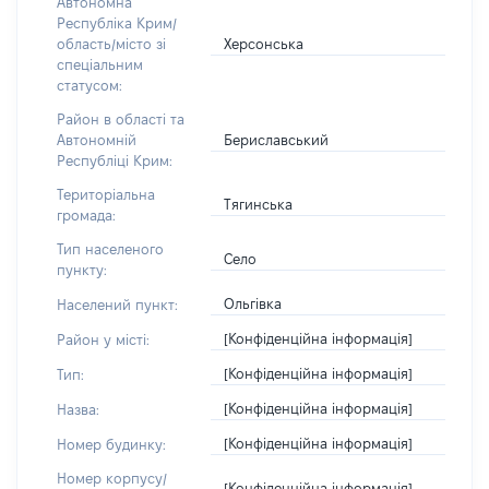
Автономна
Республіка Крим/
Херсонська
область/місто зі
спеціальним
статусом:
Район в області та
Бериславський
Автономній
Республіці Крим:
Територіальна
Тягинська
громада:
Тип населеного
Село
пункту:
Ольгівка
Населений пункт:
[Конфіденційна інформація]
Район у місті:
[Конфіденційна інформація]
Тип:
[Конфіденційна інформація]
Назва:
[Конфіденційна інформація]
Номер будинку:
Номер корпусу/
[Конфіденційна інформація]