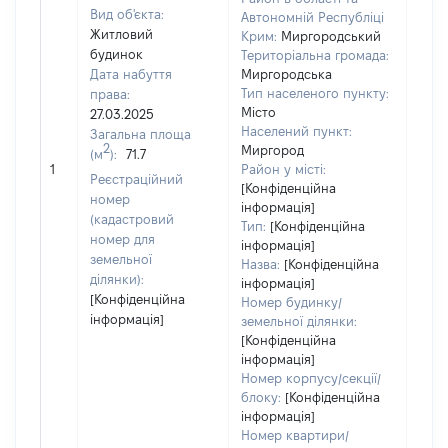
Вид об'єкта:
Автономній Республіці
Житловий
Крим:
Миргородський
будинок
Територіальна громада:
Дата набуття
Миргородська
Тип населеного пункту:
права:
Місто
27.03.2025
1645
Населений пункт:
Загальна площа
Тип 
2
Миргород
(м
):
71.7
обʼє
1
Район у місті:
Реєстраційний
варт
[Конфіденційна
номер
інформація]
набу
(кадастровий
Тип:
[Конфіденційна
номер для
інформація]
земельної
Назва:
[Конфіденційна
ділянки):
інформація]
[Конфіденційна
Номер будинку/
інформація]
земельної ділянки:
[Конфіденційна
інформація]
Номер корпусу/секції/
блоку:
[Конфіденційна
інформація]
Номер квартири/