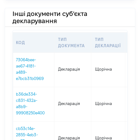
Інші документи суб'єкта
декларування
ТИП
ТИП
КОД
ПЕР
ДОКУМЕНТА
ДЕКЛАРАЦІЇ
73064bee-
ae67-4181-
Декларація
Щорічна
2024
a489-
e7bcb31b0969
b36de334-
c831-432a-
Декларація
Щорічна
2023
a8b9-
99908250e400
cb53c14e-
2855-4eb3-
Декларація
Щорічна
2022