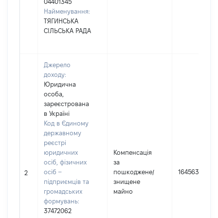
04401345
Найменування:
ТЯГИНСЬКА
СІЛЬСЬКА РАДА
Джерело
доходу:
Юридична
особа,
зареєстрована
в Україні
Код в Єдиному
державному
реєстрі
юридичних
Компенсація
осіб, фізичних
за
осіб –
пошкоджене/
1645635
2
підприємців та
знищене
громадських
майно
формувань:
37472062