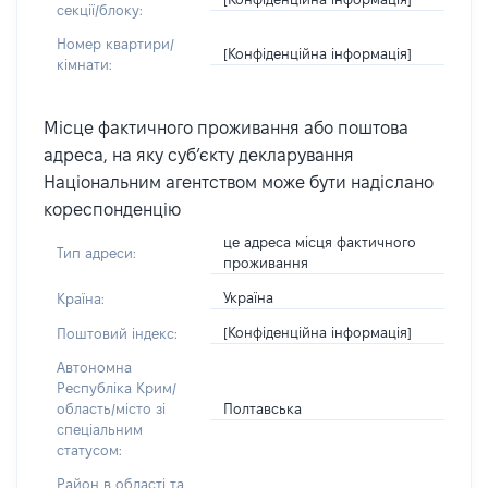
секції/блоку:
Номер квартири/
[Конфіденційна інформація]
кімнати:
Місце фактичного проживання або поштова
адреса, на яку суб’єкту декларування
Національним агентством може бути надіслано
кореспонденцію
це адреса місця фактичного
Тип адреси:
проживання
Україна
Країна:
[Конфіденційна інформація]
Поштовий індекс:
Автономна
Республіка Крим/
Полтавська
область/місто зі
спеціальним
статусом:
Район в області та