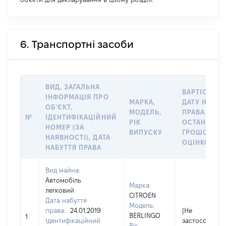
6. Транспортні засоби
ВИД, ЗАГАЛЬНА
ВАРТІСТЬ Н
ІНФОРМАЦІЯ ПРО
МАРКА,
ДАТУ НАБУТ
ОБʼЄКТ,
МОДЕЛЬ,
ПРАВА АБО 
№
ІДЕНТИФІКАЦІЙНИЙ
РІК
ОСТАННЬО
НОМЕР (ЗА
ВИПУСКУ
ГРОШОВОЮ
НАЯВНОСТІ), ДАТА
ОЦІНКОЮ, Г
НАБУТТЯ ПРАВА
Вид майна:
Автомобіль
Марка:
легковий
CITROEN
Дата набуття
Модель:
права:
24.01.2019
[Не
BERLINGO
1
Ідентифікаційний
застосовуєть
Рік