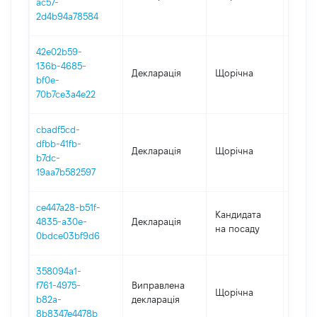
ac57-
2d4b94a78584
42e02b59-
136b-4685-
Декларація
Щорічна
2021
bf0e-
70b7ce3a4e22
cbadf5cd-
dfbb-41fb-
Декларація
Щорічна
2020
b7dc-
19aa7b582597
ce447a28-b51f-
Кандидата
4835-a30e-
Декларація
2020
на посаду
0bdce03bf9d6
358094a1-
f761-4975-
Виправлена
Щорічна
2019
b82a-
декларація
8b8347e4478b