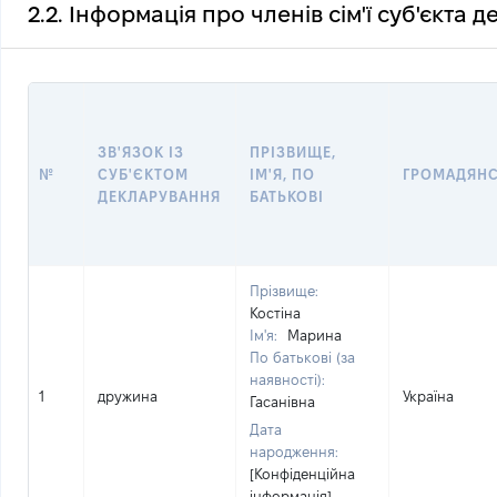
2.2. Інформація про членів сім'ї суб'єкта 
ЗВ'ЯЗОК ІЗ
ПРІЗВИЩЕ,
№
СУБ'ЄКТОМ
ІМ'Я, ПО
ГРОМАДЯН
ДЕКЛАРУВАННЯ
БАТЬКОВІ
Прізвище:
Костіна
Ім'я:
Марина
По батькові (за
наявності):
1
дружина
Україна
Гасанівна
Дата
народження:
[Конфіденційна
інформація]