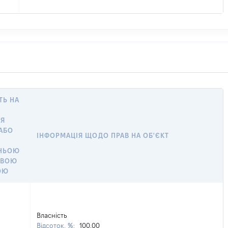
ТЬ НА
ТЯ
 АБО
ІНФОРМАЦІЯ ЩОДО ПРАВ НА ОБ'ЄКТ
НЬОЮ
ОВОЮ
ОЮ
Власність
Відсоток, %:
100,00