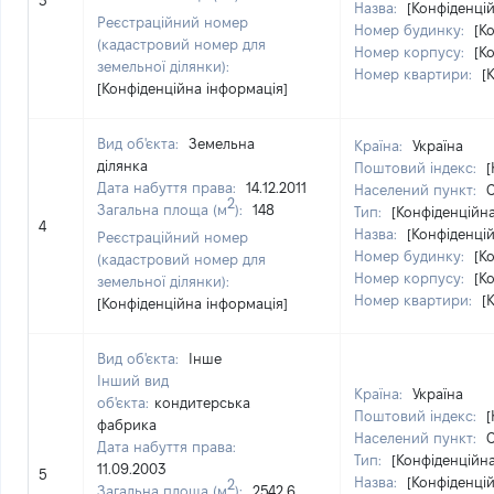
3
Назва:
[Конфіденці
Реєстраційний номер
Номер будинку:
[К
(кадастровий номер для
Номер корпусу:
[К
земельної ділянки):
Номер квартири:
[
[Конфіденційна інформація]
Вид об'єкта:
Земельна
Країна:
Україна
ділянка
Поштовий індекс:
[
Дата набуття права:
14.12.2011
Населений пункт:
С
2
Загальна площа (м
):
148
Тип:
[Конфіденційн
4
Назва:
[Конфіденці
Реєстраційний номер
Номер будинку:
[К
(кадастровий номер для
Номер корпусу:
[К
земельної ділянки):
Номер квартири:
[
[Конфіденційна інформація]
Вид об'єкта:
Інше
Інший вид
Країна:
Україна
об'єкта:
кондитерська
Поштовий індекс:
[
фабрика
Населений пункт:
С
Дата набуття права:
Тип:
[Конфіденційн
11.09.2003
5
Назва:
[Конфіденці
2
Загальна площа (м
):
2542,6