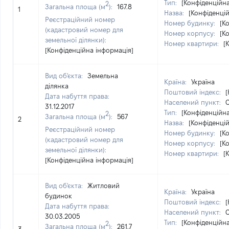
Тип:
[Конфіденційн
2
Загальна площа (м
):
167.8
1
Назва:
[Конфіденці
Реєстраційний номер
Номер будинку:
[К
(кадастровий номер для
Номер корпусу:
[К
земельної ділянки):
Номер квартири:
[
[Конфіденційна інформація]
Вид об'єкта:
Земельна
Країна:
Україна
ділянка
Поштовий індекс:
[
Дата набуття права:
Населений пункт:
С
31.12.2017
Тип:
[Конфіденційн
2
Загальна площа (м
):
567
2
Назва:
[Конфіденці
Реєстраційний номер
Номер будинку:
[К
(кадастровий номер для
Номер корпусу:
[К
земельної ділянки):
Номер квартири:
[
[Конфіденційна інформація]
Вид об'єкта:
Житловий
Країна:
Україна
будинок
Поштовий індекс:
[
Дата набуття права:
Населений пункт:
С
30.03.2005
Тип:
[Конфіденційн
2
Загальна площа (м
):
261.7