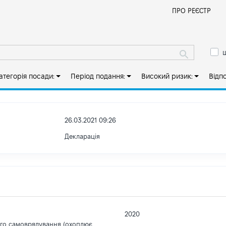
Й
ПРО РЕЄСТР
ш
атегорія посади:
Період подання:
Високий ризик:
Відп
26.03.2021 09:26
Декларація
2020
ого самоврядування (охоплює