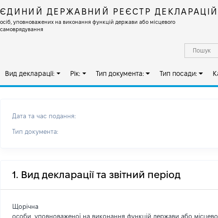
ЄДИНИЙ ДЕРЖАВНИЙ РЕЄСТР ДЕКЛАРАЦІ
осіб, уповноважених на виконання функцій держави або місцевого
самоврядування
Вид декларації:
Рік:
Тип документа:
Тип посади:
К
Дата та час подання:
Тип документа:
1. Вид декларації та звітний період
Щорічна
особи, уповноваженої на виконання функцій держави або місцев