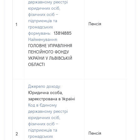
державному реєстрі
юридичних осіб,
фізичних осіб –
підприємців та
Пенсія
2608
1
громадських
формувань:
13814885
Найменування:
ГОЛОВНЕ УПРАВЛІННЯ
ПЕНСІЙНОГО ФОНДУ
УКРАЇНИ У ЛЬВІВСЬКІЙ
ОБЛАСТІ
Джерело доходу:
Юридична особа,
зареєстрована в Україні
Код в Єдиному
державному реєстрі
юридичних осіб,
фізичних осіб –
підприємців та
Пенсія
1587
2
громадських