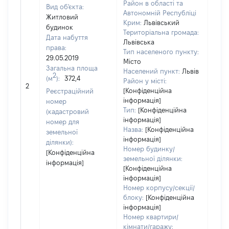
Район в області та
Вид об'єкта:
Автономній Республіці
Житловий
Крим:
Львівський
будинок
Територіальна громада:
Дата набуття
Львівська
права:
Тип населеного пункту:
29.05.2019
Місто
Загальна площа
Населений пункт:
Львів
2
(м
):
372,4
Район у місті:
[Не 
2
[Конфіденційна
Реєстраційний
інформація]
номер
Тип:
[Конфіденційна
(кадастровий
інформація]
номер для
Назва:
[Конфіденційна
земельної
інформація]
ділянки):
Номер будинку/
[Конфіденційна
земельної ділянки:
інформація]
[Конфіденційна
інформація]
Номер корпусу/секції/
блоку:
[Конфіденційна
інформація]
Номер квартири/
кімнати/гаражу: