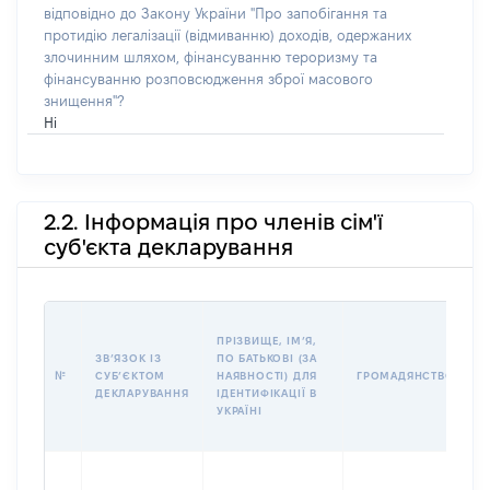
відповідно до Закону України "Про запобігання та
протидію легалізації (відмиванню) доходів, одержаних
злочинним шляхом, фінансуванню тероризму та
фінансуванню розповсюдження зброї масового
знищення"?
Ні
2.2. Інформація про членів сім'ї
суб'єкта декларування
П
ПРІЗВИЩЕ, ІМʼЯ,
Б
ЗВʼЯЗОК ІЗ
ПО БАТЬКОВІ (ЗА
І
№
СУБʼЄКТОМ
НАЯВНОСТІ) ДЛЯ
ГРОМАДЯНСТВО
М
ДЕКЛАРУВАННЯ
ІДЕНТИФІКАЦІЇ В
УКРАЇНІ