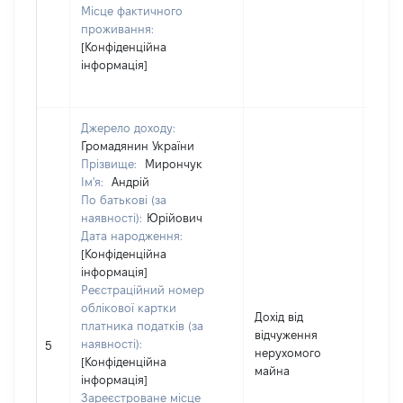
Місце фактичного
проживання:
[Конфіденційна
інформація]
Джерело доходу:
Громадянин України
Прізвище:
Мирончук
Ім'я:
Андрій
По батькові (за
наявності):
Юрійович
Дата народження:
[Конфіденційна
інформація]
Реєстраційний номер
облікової картки
Дохід від
платника податків (за
відчуження
наявності):
4214
5
нерухомого
[Конфіденційна
майна
інформація]
Зареєстроване місце