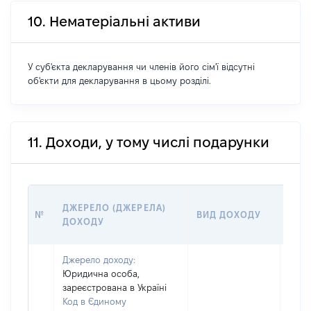
10. Нематеріальні активи
У суб'єкта декларування чи членів його сім'ї відсутні
об'єкти для декларування в цьому розділі.
11. Доходи, у тому числі подарунки
РОЗ
ДЖЕРЕЛО (ДЖЕРЕЛА)
№
ВИД ДОХОДУ
(ВАР
ДОХОДУ
ГРН
Джерело доходу:
Юридична особа,
зареєстрована в Україні
Код в Єдиному