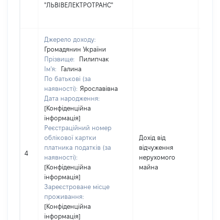
"ЛЬВІВЕЛЕКТРОТРАНС"
Джерело доходу:
Громадянин України
Прізвище:
Пилипчак
Ім'я:
Галина
По батькові (за
наявності):
Ярославівна
Дата народження:
[Конфіденційна
інформація]
Реєстраційний номер
облікової картки
Дохід від
платника податків (за
відчуження
1360
4
наявності):
нерухомого
[Конфіденційна
майна
інформація]
Зареєстроване місце
проживання:
[Конфіденційна
інформація]