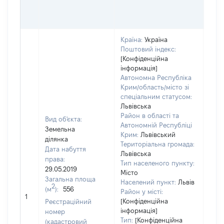
ОЦІ
ГРН
Країна:
Україна
Поштовий індекс:
[Конфіденційна
інформація]
Автономна Республіка
Крим/область/місто зі
спеціальним статусом:
Львівська
Район в області та
Вид об'єкта:
Автономній Республіці
Земельна
Крим:
Львівський
ділянка
Територіальна громада:
Дата набуття
Львівська
права:
Тип населеного пункту:
29.05.2019
Місто
Загальна площа
Населений пункт:
Львів
2
(м
):
556
Район у місті:
[Не 
1
[Конфіденційна
Реєстраційний
інформація]
номер
Тип:
[Конфіденційна
(кадастровий