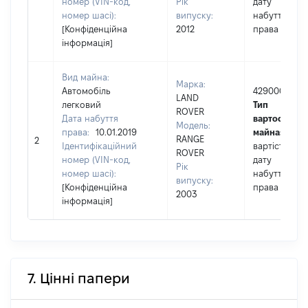
номер (VIN-код,
Рік
дату
номер шасі):
випуску:
набуття
[Конфіденційна
2012
права
інформація]
Вид майна:
Марка:
Автомобіль
429000
LAND
легковий
Тип
ROVER
Дата набуття
вартості
Модель:
права:
10.01.2019
майна:
це
RANGE
2
Ідентифікаційний
вартість на
ROVER
номер (VIN-код,
дату
Рік
номер шасі):
набуття
випуску:
[Конфіденційна
права
2003
інформація]
7. Цінні папери