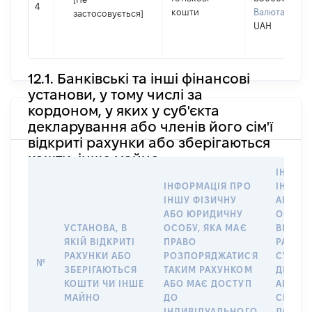
4
кошти
Валюта:
застосовується]
UAH
12.1. Банківські та інші фінансові
установи, у тому числі за
кордоном, у яких у суб'єкта
декларування або членів його сім'ї
відкриті рахунки або зберігаються
кошти, інше майно
ІНФОР
ІНФОРМАЦІЯ ПРО
ІНШУ 
ІНШУ ФІЗИЧНУ
АБО Ю
АБО ЮРИДИЧНУ
ОСОБУ,
УСТАНОВА, В
ОСОБУ, ЯКА МАЄ
ВІДКР
ЯКІЙ ВІДКРИТІ
ПРАВО
РАХУНО
РАХУНКИ АБО
РОЗПОРЯДЖАТИСЯ
СУБ’ЄК
№
ЗБЕРІГАЮТЬСЯ
ТАКИМ РАХУНКОМ
ДЕКЛА
КОШТИ ЧИ ІНШЕ
АБО МАЄ ДОСТУП
АБО ЧЛ
МАЙНО
ДО
СІМ’Ї 
ІНДИВІДУАЛЬНОГО
ДОГОВ