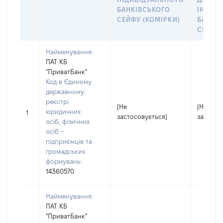
БАНКІВСЬКОГО
ІНДИВ
СЕЙФУ (КОМІРКИ)
БАНКІ
СЕЙФУ 
Найменування:
ПАТ КБ
"ПриватБанк"
Код в Єдиному
державному
реєстрі
[Не
[Не
юридичних
1
застосовується]
застосо
осіб, фізичних
осіб –
підприємців та
громадських
формувань:
14360570
Найменування:
ПАТ КБ
"ПриватБанк"