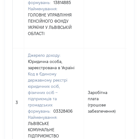
формувань:
13814885
Найменування:
ГОЛОВНЕ УПРАВЛІННЯ
ПЕНСІЙНОГО ФОНДУ
УКРАЇНИ У ЛЬВІВСЬКІЙ
ОБЛАСТІ
Джерело доходу:
Юридична особа,
зареєстрована в Україні
Код в Єдиному
державному реєстрі
юридичних осіб,
фізичних осіб –
Заробітна
підприємців та
плата
4093
3
громадських
(грошове
формувань:
03328406
забезпечення)
Найменування:
ЛЬВІВСЬКЕ
КОМУНАЛЬНЕ
ПІДПРИЄМСТВО