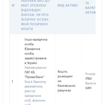
РАХУНКИ АБО ДО
ТА
№
ЯКОЇ ЗРОБЛЕНІ
ВИД АКТИВУ
ВАЛЮТА
ВІДПОВІДНІ
АКТИВУ
ВНЕСКИ, ЧИ ПРО
ФІЗИЧНУ ОСОБУ,
ЯКІЙ ПОЗИЧЕНО
КОШТИ
Інша юридична
особа
Юридична
особа,
зареєстрована
в Україні
Найменування:
Кошти,
ПАТ КБ
Розмір:
розміщені
"ПриватБанк"
1760
на
1
Код в Єдиному
Валюта:
банківських
державному
UAH
рахунках
реєстрі
юридичних
осіб, фізичних