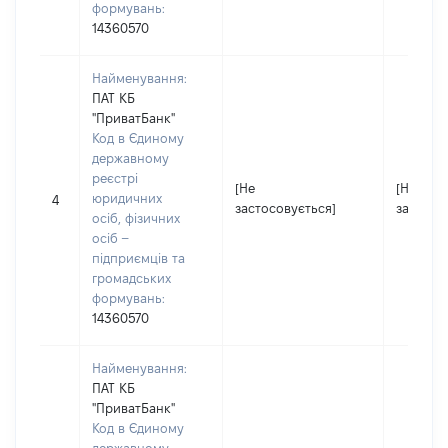
формувань:
14360570
Найменування:
ПАТ КБ
"ПриватБанк"
Код в Єдиному
державному
реєстрі
[Не
[Не
юридичних
4
застосовується]
застосо
осіб, фізичних
осіб –
підприємців та
громадських
формувань:
14360570
Найменування:
ПАТ КБ
"ПриватБанк"
Код в Єдиному