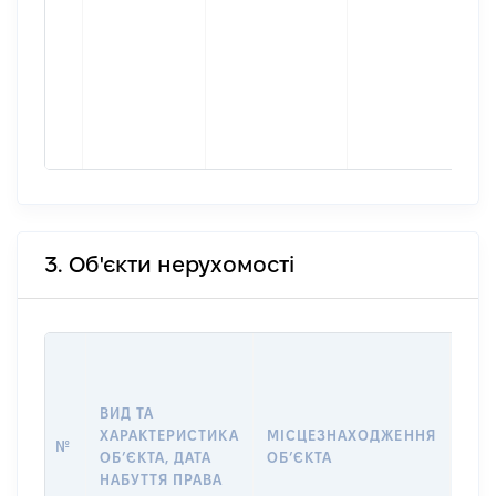
3. Об'єкти нерухомості
ВАР
ДАТ
НАБ
ВИД ТА
ПРА
ХАРАКТЕРИСТИКА
МІСЦЕЗНАХОДЖЕННЯ
№
ЗА
ОБʼЄКТА, ДАТА
ОБʼЄКТА
ОС
НАБУТТЯ ПРАВА
ГР