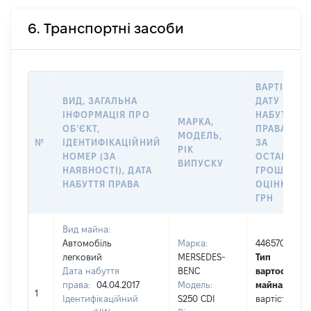
6. Транспортні засоби
ВАРТІСТЬ 
ВИД, ЗАГАЛЬНА
ДАТУ
ІНФОРМАЦІЯ ПРО
НАБУТТЯ
МАРКА,
ОБʼЄКТ,
ПРАВА АБО
МОДЕЛЬ,
№
ІДЕНТИФІКАЦІЙНИЙ
ЗА
РІК
НОМЕР (ЗА
ОСТАННЬ
ВИПУСКУ
НАЯВНОСТІ), ДАТА
ГРОШОВО
НАБУТТЯ ПРАВА
ОЦІНКОЮ,
ГРН
Вид майна:
Автомобіль
Марка:
446570
легковий
MERSEDES-
Тип
Дата набуття
BENC
вартості
права:
04.04.2017
Модель:
майна:
це
1
Ідентифікаційний
S250 CDI
вартість на