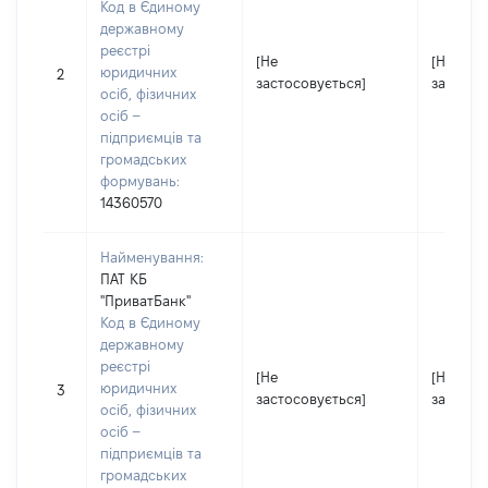
Код в Єдиному
державному
реєстрі
[Не
[Не
юридичних
2
застосовується]
застосо
осіб, фізичних
осіб –
підприємців та
громадських
формувань:
14360570
Найменування:
ПАТ КБ
"ПриватБанк"
Код в Єдиному
державному
реєстрі
[Не
[Не
юридичних
3
застосовується]
застосо
осіб, фізичних
осіб –
підприємців та
громадських