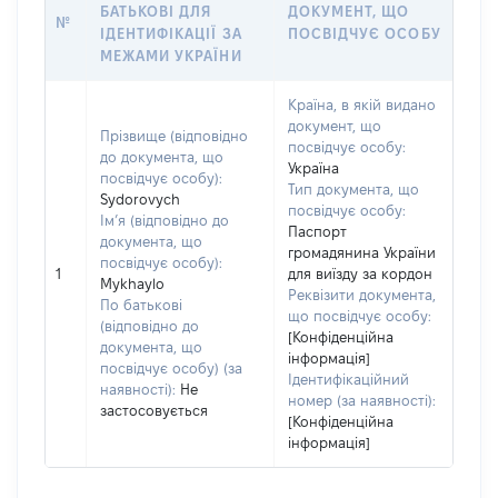
БАТЬКОВІ ДЛЯ
ДОКУМЕНТ, ЩО
№
ІДЕНТИФІКАЦІЇ ЗА
ПОСВІДЧУЄ ОСОБУ
МЕЖАМИ УКРАЇНИ
Країна, в якій видано
документ, що
Прізвище (відповідно
посвідчує особу:
до документа, що
Україна
посвідчує особу):
Тип документа, що
Sydorovych
посвідчує особу:
Ім’я (відповідно до
Паспорт
документа, що
громадянина України
посвідчує особу):
1
для виїзду за кордон
Mykhaylo
Реквізити документа,
По батькові
що посвідчує особу:
(відповідно до
[Конфіденційна
документа, що
інформація]
посвідчує особу) (за
Ідентифікаційний
наявності):
Не
номер (за наявності):
застосовується
[Конфіденційна
інформація]