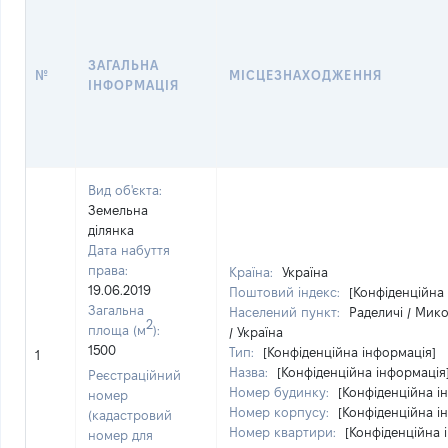
ЗАГАЛЬНА
№
МІСЦЕЗНАХОДЖЕННЯ
ІНФОРМАЦІЯ
Вид об'єкта:
Земельна
ділянка
Дата набуття
права:
Країна:
Україна
19.06.2019
Поштовий індекс:
[Конфіденційна
Загальна
Населений пункт:
Раделичі / Мик
2
площа (м
):
/ Україна
1500
Тип:
[Конфіденційна інформація]
1
Назва:
[Конфіденційна інформація
Реєстраційний
Номер будинку:
[Конфіденційна і
номер
Номер корпусу:
[Конфіденційна і
(кадастровий
Номер квартири:
[Конфіденційна 
номер для