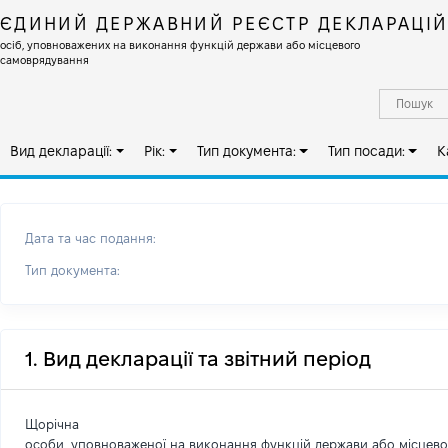
ЄДИНИЙ ДЕРЖАВНИЙ РЕЄСТР ДЕКЛАРАЦІ
осіб, уповноважених на виконання функцій держави або місцевого
самоврядування
Вид декларації:
Рік:
Тип документа:
Тип посади:
К
Дата та час подання:
Тип документа:
1. Вид декларації та звітний період
Щорічна
особи, уповноваженої на виконання функцій держави або місцев