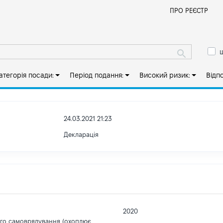
Й
ПРО РЕЄСТР
ш
атегорія посади:
Період подання:
Високий ризик:
Відп
24.03.2021 21:23
Декларація
2020
ого самоврядування (охоплює