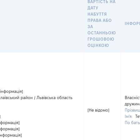
ВАРТІСТЬ НА
ДАТУ
НАБУТТЯ
ПРАВА АБО
ІНФОР
ЗА
ОСТАННЬОЮ
ГРОШОВОЮ
ОЦІНКОЮ
 інформація]
олаївський район / Львівська область
Власніс
дружин
[Не відомо]
Прізви
]
Ім'я:
Те
нформація]
По бать
нформація]
інформація]