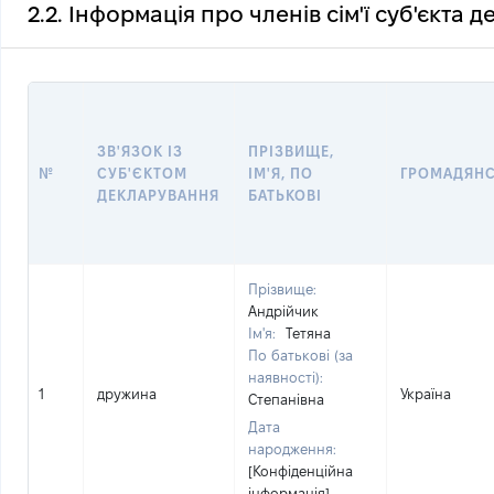
2.2. Інформація про членів сім'ї суб'єкта 
ЗВ'ЯЗОК ІЗ
ПРІЗВИЩЕ,
№
СУБ'ЄКТОМ
ІМ'Я, ПО
ГРОМАДЯН
ДЕКЛАРУВАННЯ
БАТЬКОВІ
Прізвище:
Андрійчик
Ім'я:
Тетяна
По батькові (за
наявності):
1
дружина
Україна
Степанівна
Дата
народження:
[Конфіденційна
інформація]