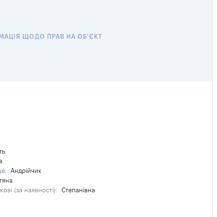
МАЦІЯ ЩОДО ПРАВ НА ОБ'ЄКТ
ть
а
ще:
Андрійчик
тяна
кові (за наявності):
Степанівна