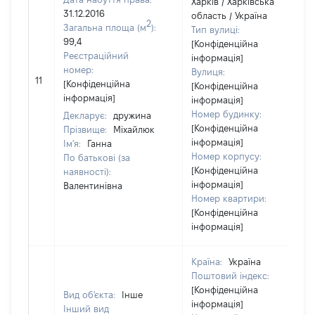
Харків / Харківська
31.12.2016
область / Україна
2
Загальна площа (м
):
Тип вулиці:
99,4
[Конфіденційна
Реєстраційний
інформація]
номер:
Вулиця:
11
[Конфіденційна
[Конфіденційна
інформація]
інформація]
Номер будинку:
Декларує:
дружина
[Конфіденційна
Прізвище:
Міхайлюк
інформація]
Ім'я:
Ганна
Номер корпусу:
По батькові (за
[Конфіденційна
наявності):
інформація]
Валентинівна
Номер квартири:
[Конфіденційна
інформація]
Країна:
Україна
Поштовий індекс:
[Конфіденційна
Вид об'єкта:
Інше
інформація]
Інший вид