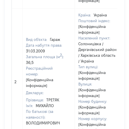
інформація]
Країна:
Україна
Поштовий індекс:
[Конфіденційна
інформація]
Населений пункт:
Вид об'єкта:
Гараж
Солоницівка /
Дата набуття права:
Дергачівський район
31.03.2009
2
/ Харківська область
Загальна площа (м
):
/ Україна
36,5
Тип вулиці:
Реєстраційний
[Конфіденційна
номер:
інформація]
[Конфіденційна
2
Вулиця:
інформація]
[Конфіденційна
Декларує:
інформація]
Прізвище:
ТРЕТЯК
Номер будинку:
Ім'я:
МИХАЙЛО
[Конфіденційна
По батькові (за
інформація]
наявності):
Номер корпусу:
ВОЛОДИМИРОВИЧ
[Конфіденційна