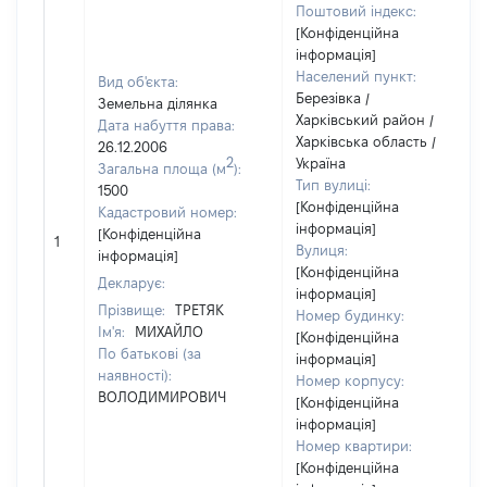
Поштовий індекс:
[Конфіденційна
інформація]
Населений пункт:
Вид об'єкта:
Березівка /
Земельна ділянка
Харківський район /
Дата набуття права:
Харківська область /
26.12.2006
2
Україна
Загальна площа (м
):
Тип вулиці:
1500
[Конфіденційна
Кадастровий номер:
інформація]
[Конфіденційна
1
Вулиця:
інформація]
[Конфіденційна
Декларує:
інформація]
Прізвище:
ТРЕТЯК
Номер будинку:
Ім'я:
МИХАЙЛО
[Конфіденційна
По батькові (за
інформація]
наявності):
Номер корпусу:
ВОЛОДИМИРОВИЧ
[Конфіденційна
інформація]
Номер квартири:
[Конфіденційна