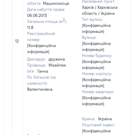
Населений пункт:
об'єкта:
Машиномісце
Харків / Харківська
Дата набуття права:
область / Україна
06.06.2013
Тип вулиці:
2
Загальна площа (м
):
[Конфіденційна
11,8
інформація]
Реєстраційний
Вулиця:
номер:
12
[Конфіденційна
[Конфіденційна
інформація]
інформація]
Номер будинку:
Декларує:
дружина
[Конфіденційна
Прізвище:
Міхайлюк
інформація]
Ім'я:
Ганна
Номер корпусу:
По батькові (за
[Конфіденційна
наявності):
інформація]
Валентинівна
Номер квартири:
[Конфіденційна
інформація]
Країна:
Україна
Поштовий індекс:
[Конфіденційна