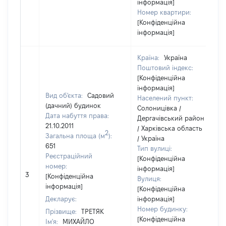
інформація]
Номер квартири:
[Конфіденційна
інформація]
Країна:
Україна
Поштовий індекс:
[Конфіденційна
інформація]
Вид об'єкта:
Садовий
Населений пункт:
(дачний) будинок
Солоницівка /
Дата набуття права:
Дергачівський район
21.10.2011
/ Харківська область
2
Загальна площа (м
):
/ Україна
651
Тип вулиці:
Реєстраційний
[Конфіденційна
номер:
інформація]
3
[Конфіденційна
Вулиця:
інформація]
[Конфіденційна
Декларує:
інформація]
Номер будинку:
Прізвище:
ТРЕТЯК
[Конфіденційна
Ім'я:
МИХАЙЛО