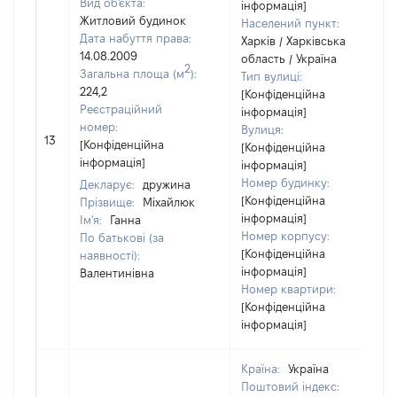
Вид об'єкта:
інформація]
Житловий будинок
Населений пункт:
Дата набуття права:
Харків / Харківська
14.08.2009
область / Україна
2
Загальна площа (м
):
Тип вулиці:
224,2
[Конфіденційна
Реєстраційний
інформація]
номер:
Вулиця:
13
[Конфіденційна
[Конфіденційна
інформація]
інформація]
Номер будинку:
Декларує:
дружина
[Конфіденційна
Прізвище:
Міхайлюк
інформація]
Ім'я:
Ганна
Номер корпусу:
По батькові (за
[Конфіденційна
наявності):
інформація]
Валентинівна
Номер квартири:
[Конфіденційна
інформація]
Країна:
Україна
Поштовий індекс: