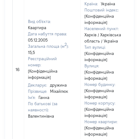
Країна:
Україна
Поштовий індекс:
[Конфіденційна
Вид об'єкта:
інформація]
Квартира
Населений пункт:
Дата набуття права:
Харків / Харківська
05.12.2005
область / Україна
2
Загальна площа (м
):
Тип вулиці:
15,5
[Конфіденційна
Реєстраційний
інформація]
номер:
Вулиця:
16
[Конфіденційна
[Конфіденційна
інформація]
інформація]
Номер будинку:
Декларує:
дружина
[Конфіденційна
Прізвище:
Міхайлюк
інформація]
Ім'я:
Ганна
Номер корпусу:
По батькові (за
[Конфіденційна
наявності):
інформація]
Валентинівна
Номер квартири:
[Конфіденційна
інформація]