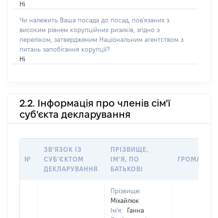
Ні
Чи належить Ваша посада до посад, пов'язаних з
високим рівнем корупційних ризиків, згідно з
переліком, затвердженим Національним агентством з
питань запобігання корупції?
Ні
2.2. Інформація про членів сім'ї
суб'єкта декларування
ЗВ'ЯЗОК ІЗ
ПРІЗВИЩЕ,
№
СУБ'ЄКТОМ
ІМ'Я, ПО
ГРОМАДЯН
ДЕКЛАРУВАННЯ
БАТЬКОВІ
Прізвище:
Міхайлюк
Ім'я:
Ганна