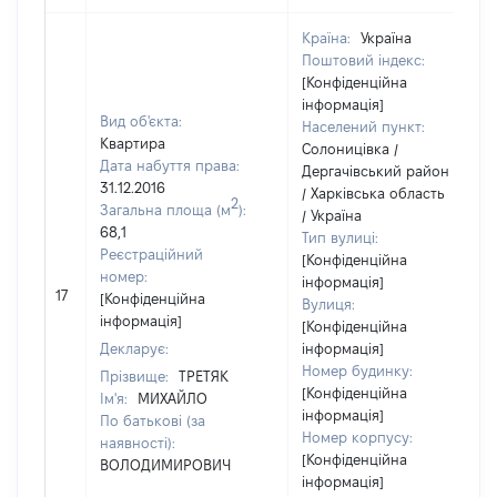
Країна:
Україна
Поштовий індекс:
[Конфіденційна
інформація]
Вид об'єкта:
Населений пункт:
Квартира
Солоницівка /
Дата набуття права:
Дергачівський район
31.12.2016
/ Харківська область
2
Загальна площа (м
):
/ Україна
68,1
Тип вулиці:
Реєстраційний
[Конфіденційна
номер:
інформація]
17
[Конфіденційна
Вулиця:
інформація]
[Конфіденційна
Декларує:
інформація]
Номер будинку:
Прізвище:
ТРЕТЯК
[Конфіденційна
Ім'я:
МИХАЙЛО
інформація]
По батькові (за
Номер корпусу:
наявності):
[Конфіденційна
ВОЛОДИМИРОВИЧ
інформація]