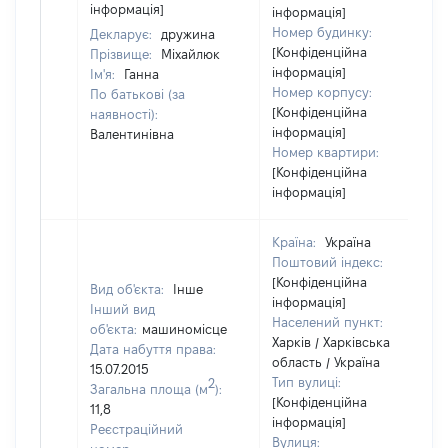
інформація]
інформація]
Номер будинку:
Декларує:
дружина
[Конфіденційна
Прізвище:
Міхайлюк
інформація]
Ім'я:
Ганна
Номер корпусу:
По батькові (за
[Конфіденційна
наявності):
інформація]
Валентинівна
Номер квартири:
[Конфіденційна
інформація]
Країна:
Україна
Поштовий індекс:
[Конфіденційна
Вид об'єкта:
Інше
інформація]
Інший вид
Населений пункт:
об'єкта:
машиномісце
Харків / Харківська
Дата набуття права:
область / Україна
15.07.2015
Тип вулиці:
2
Загальна площа (м
):
[Конфіденційна
11,8
інформація]
Реєстраційний
Вулиця: