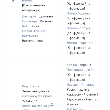
номер:
7
[Конфіденційна
[Конфіденційна
інформація]
інформація]
Номер будинку:
Декларує:
дружина
[Конфіденційна
Прізвище:
Міхайлюк
інформація]
Ім'я:
Ганна
Номер корпусу:
По батькові (за
[Конфіденційна
наявності):
інформація]
Валентинівна
Номер квартири:
[Конфіденційна
інформація]
Країна:
Україна
Поштовий індекс:
[Конфіденційна
інформація]
Населений пункт:
Вид об'єкта:
Руські Тишки /
Земельна ділянка
Харківський район /
Дата набуття права:
Харківська область /
22.04.2015
Україна
2
Загальна площа (м
):
Тип вулиці: