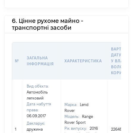
6. Цінне рухоме майно -
транспортні засоби
ВАРТІСТЬ
ДАТУ НАБ
ЗАГАЛЬНА
№
ХАРАКТЕРИСТИКА
У ВЛАСНІС
ІНФОРМАЦІЯ
ВОЛОДІНН
КОРИСТУ
Вид об'єкта:
Автомобіль
легковий
Дата набуття
Марка:
Lend
права:
Rover
06.09.2017
Модель:
Range
Rover Sport
Декларує:
Рік випуску:
2016
1
дружина
2264800