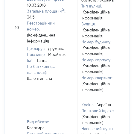
область / Україна
10.03.2016
Тип вулиці:
2
Загальна площа (м
):
[Конфіденційна
34,5
інформація]
Реєстраційний
Вулиця:
10
номер:
[Конфіденційна
[Конфіденційна
інформація]
інформація]
Номер будинку:
[Конфіденційна
Декларує:
дружина
інформація]
Прізвище:
Міхайлюк
Номер корпусу:
Ім'я:
Ганна
[Конфіденційна
По батькові (за
інформація]
наявності):
Номер квартири:
Валентинівна
[Конфіденційна
інформація]
Країна:
Україна
Поштовий індекс:
[Конфіденційна
Вид об'єкта:
інформація]
Квартира
Населений пункт:
Дата набуття права: