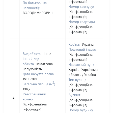
інформація]
По батькові (за
Номер корпусу:
наявності):
[Конфіденційна
ВОЛОДИМИРОВИЧ
інформація]
Номер квартири:
[Конфіденційна
інформація]
Країна:
Україна
Поштовий індекс:
Вид об'єкта:
Інше
[Конфіденційна
Інший вид
інформація]
об'єкта:
нежитлова
Населений пункт:
нерухомість
Харків / Харківська
Дата набуття права:
область / Україна
15.06.2016
Тип вулиці:
2
Загальна площа (м
):
[Конфіденційна
196,7
інформація]
Реєстраційний
Вулиця:
4
номер:
[Конфіденційна
[Конфіденційна
інформація]
інформація]
Номер будинку: