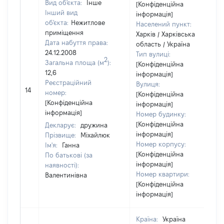
Вид об'єкта:
Інше
[Конфіденційна
Інший вид
інформація]
об'єкта:
Нежитлове
Населений пункт:
приміщення
Харків / Харківська
Дата набуття права:
область / Україна
24.12.2008
Тип вулиці:
2
Загальна площа (м
):
[Конфіденційна
12,6
інформація]
Реєстраційний
Вулиця:
14
номер:
[Конфіденційна
[Конфіденційна
інформація]
інформація]
Номер будинку:
[Конфіденційна
Декларує:
дружина
інформація]
Прізвище:
Міхайлюк
Номер корпусу:
Ім'я:
Ганна
[Конфіденційна
По батькові (за
інформація]
наявності):
Номер квартири:
Валентинівна
[Конфіденційна
інформація]
Країна:
Україна