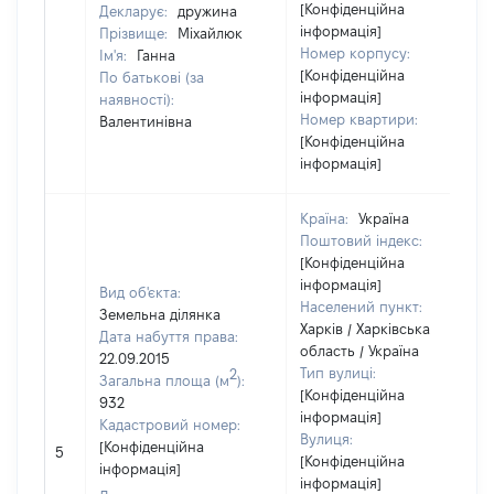
[Конфіденційна
Декларує:
дружина
інформація]
Прізвище:
Міхайлюк
Номер корпусу:
Ім'я:
Ганна
[Конфіденційна
По батькові (за
інформація]
наявності):
Номер квартири:
Валентинівна
[Конфіденційна
інформація]
Країна:
Україна
Поштовий індекс:
[Конфіденційна
інформація]
Вид об'єкта:
Населений пункт:
Земельна ділянка
Харків / Харківська
Дата набуття права:
область / Україна
22.09.2015
Тип вулиці:
2
Загальна площа (м
):
[Конфіденційна
932
інформація]
Кадастровий номер:
Вулиця:
[Конфіденційна
5
[Конфіденційна
інформація]
інформація]