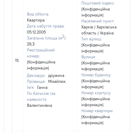
Поштовий індекс:
[Конфіденційна
Вид об'єкта:
інформація]
Квартира
Населений пункт:
Дата набуття права:
Харків / Харківська
05.12.2005
область / Україна
2
Загальна площа (м
):
Тип вулиці:
29,3
[Конфіденційна
Реєстраційний
інформація]
номер:
Вулиця:
15
[Конфіденційна
[Конфіденційна
інформація]
інформація]
Номер будинку:
Декларує:
дружина
[Конфіденційна
Прізвище:
Міхайлюк
інформація]
Ім'я:
Ганна
Номер корпусу:
По батькові (за
[Конфіденційна
наявності):
інформація]
Валентинівна
Номер квартири:
[Конфіденційна
інформація]