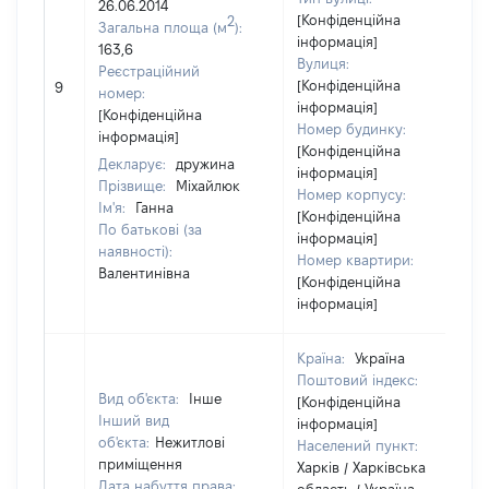
26.06.2014
[Конфіденційна
2
Загальна площа (м
):
інформація]
163,6
Вулиця:
Реєстраційний
[Конфіденційна
9
номер:
інформація]
[Конфіденційна
Номер будинку:
інформація]
[Конфіденційна
Декларує:
дружина
інформація]
Прізвище:
Міхайлюк
Номер корпусу:
Ім'я:
Ганна
[Конфіденційна
По батькові (за
інформація]
наявності):
Номер квартири:
Валентинівна
[Конфіденційна
інформація]
Країна:
Україна
Поштовий індекс:
Вид об'єкта:
Інше
[Конфіденційна
Інший вид
інформація]
об'єкта:
Нежитлові
Населений пункт:
приміщення
Харків / Харківська
Дата набуття права: