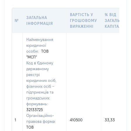
ВАРТІСТЬ У
% ВІД
ЗАГАЛЬНА
№
ГРОШОВОМУ
ЗАГАЛЬНОГ
ІНФОРМАЦІЯ
ВИРАЖЕННІ
КАПІТАЛУ
Найменування
юридичної
особи:
ТОВ
"МСП"
Код в Єдиному
державному
реєстрі
юридичних осіб,
фізичних осіб –
підприємців та
громадських
формувань:
32133725
Організаційно-
1
410500
33,33
правова форма:
ТОВ