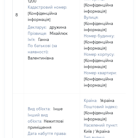
1200
[Конфіденційна
Кадастровий номер:
інформація]
[Конфіденційна
8
Вулиця:
інформація]
[Конфіденційна
Декларує:
дружина
інформація]
Прізвище:
Міхайлюк
Номер будинку:
Ім'я:
Ганна
[Конфіденційна
По батькові (за
інформація]
наявності):
Номер корпусу:
Валентинівна
[Конфіденційна
інформація]
Номер квартири:
[Конфіденційна
інформація]
Країна:
Україна
Поштовий індекс:
Вид об'єкта:
Інше
[Конфіденційна
Інший вид
інформація]
об'єкта:
Нежитлові
Населений пункт:
приміщення
Київ / Україна
Дата набуття права:
Тип вулиці: