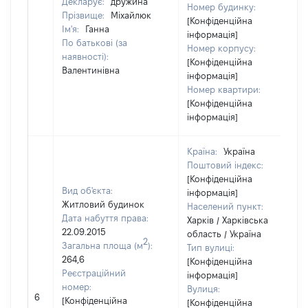
Декларує:
дружина
Номер будинку:
Прізвище:
Міхайлюк
[Конфіденційна
Ім'я:
Ганна
інформація]
По батькові (за
Номер корпусу:
наявності):
[Конфіденційна
Валентинівна
інформація]
Номер квартири:
[Конфіденційна
інформація]
Країна:
Україна
Поштовий індекс:
[Конфіденційна
Вид об'єкта:
інформація]
Житловий будинок
Населений пункт:
Дата набуття права:
Харків / Харківська
22.09.2015
область / Україна
2
Загальна площа (м
):
Тип вулиці:
264,6
[Конфіденційна
Реєстраційний
інформація]
номер:
Вулиця:
6
[Конфіденційна
[Конфіденційна