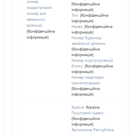
варт
номер
[Конфіденційна
набу
(кадастровий
інформація]
номер для
Тип:
[Конфіденційна
земельної
інформація]
ділянки):
Назва:
[Конфіденційна
[Конфіденційна
інформація]
інформація]
Номер будинку/
земельної ділянки:
[Конфіденційна
інформація]
Номер корпусу/секції/
блоку:
[Конфіденційна
інформація]
Номер квартири/
кімнати/гаражу:
[Конфіденційна
інформація]
Країна:
Україна
Поштовий індекс:
[Конфіденційна
інформація]
Автономна Республіка