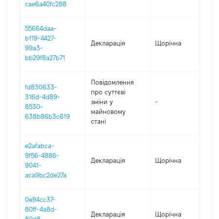
cae6a40fc288
55664daa-
b119-4427-
Декларація
Щорічна
202
99a3-
bb29f8a27b71
Повідомлення
fd830633-
про суттєві
316d-4d89-
зміни y
-
202
8530-
майновому
638b86b3c619
стані
e2afabca-
9f56-4886-
Декларація
Щорічна
20
9041-
aca9bc2de27a
0e94cc37-
80ff-4a8d-
Декларація
Щорічна
201