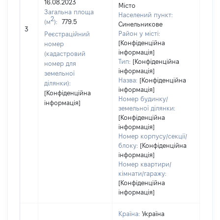
16.08.2023
Місто
Тип 
Загальна площа
Населений пункт:
обʼє
2
(м
):
779.5
Синельникове
варт
3
Район у місті:
Реєстраційний
ост
[Конфіденційна
номер
гро
інформація]
(кадастровий
оці
Тип:
[Конфіденційна
номер для
інформація]
земельної
Назва:
[Конфіденційна
ділянки):
інформація]
[Конфіденційна
Номер будинку/
інформація]
земельної ділянки:
[Конфіденційна
інформація]
Номер корпусу/секції/
блоку:
[Конфіденційна
інформація]
Номер квартири/
кімнати/гаражу:
[Конфіденційна
інформація]
Країна:
Україна