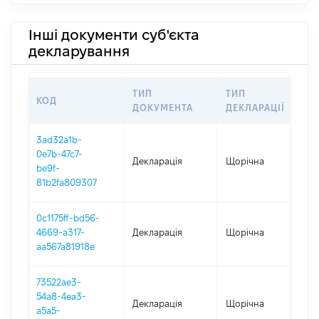
Інші документи суб'єкта
декларування
ТИП
ТИП
КОД
ПЕ
ДОКУМЕНТА
ДЕКЛАРАЦІЇ
3ad32a1b-
0e7b-47c7-
Декларація
Щорічна
202
be9f-
81b2fa809307
0c1175ff-bd56-
4669-a317-
Декларація
Щорічна
202
aa567a81918e
73522ae3-
54a8-4ea3-
Декларація
Щорічна
202
a5a5-