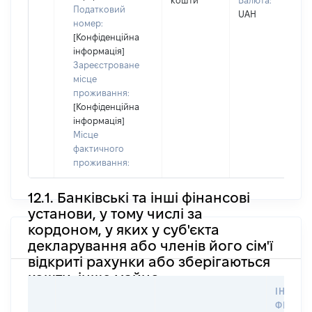
кошти
Валюта:
П
Податковий
UAH
н
номер:
[Конфіденційна
інформація]
Зареєстроване
місце
проживання:
[Конфіденційна
інформація]
Місце
фактичного
проживання:
12.1. Банківські та інші фінансові
установи, у тому числі за
кордоном, у яких у суб'єкта
декларування або членів його сім'ї
відкриті рахунки або зберігаються
кошти, інше майно
ІНФОР
ФІЗИЧН