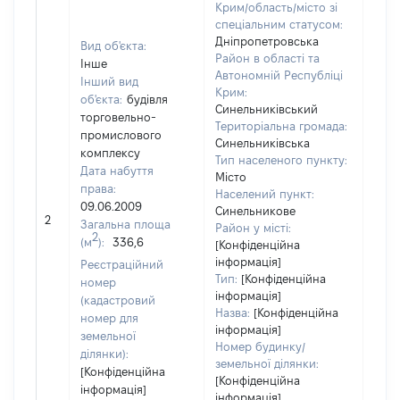
Крим/область/місто зі
спеціальним статусом:
Дніпропетровська
Вид об'єкта:
Район в області та
Інше
Автономній Республіці
Інший вид
Крим:
об'єкта:
будівля
Синельниківський
торговельно-
Територіальна громада:
промислового
Синельниківська
комплексу
Тип населеного пункту:
Дата набуття
Місто
838
права:
Населений пункт:
Тип 
09.06.2009
Синельникове
обʼє
2
Загальна площа
Район у місті:
варт
2
(м
):
336,6
[Конфіденційна
набу
інформація]
Реєстраційний
Тип:
[Конфіденційна
номер
інформація]
(кадастровий
Назва:
[Конфіденційна
номер для
інформація]
земельної
Номер будинку/
ділянки):
земельної ділянки:
[Конфіденційна
[Конфіденційна
інформація]
інформація]