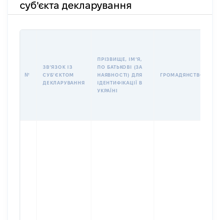
суб'єкта декларування
П
І
Б
ПРІЗВИЩЕ, ІМʼЯ,
І
ЗВʼЯЗОК ІЗ
ПО БАТЬКОВІ (ЗА
№
СУБʼЄКТОМ
НАЯВНОСТІ) ДЛЯ
ГРОМАДЯНСТВО
У
ДЕКЛАРУВАННЯ
ІДЕНТИФІКАЦІЇ В
Д
УКРАЇНІ