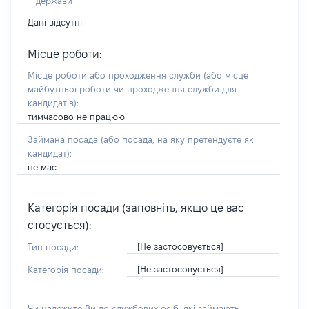
держави
Дані відсутні
Місце роботи:
Місце роботи або проходження служби
(або місце
майбутньої роботи чи проходження служби для
кандидатів)
:
тимчасово не працюю
Займана посада
(або посада, на яку претендуєте як
кандидат)
:
не має
Категорія посади (заповніть, якщо це вас
стосується):
[Не застосовується]
Тип посади:
[Не застосовується]
Категорія посади:
Чи належите Ви до службових осіб, які займають