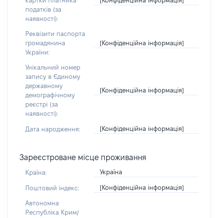
картки платника
податків (за
наявності):
Реквізити паспорта
[Конфіденційна інформація]
громадянина
України:
Унікальний номер
запису в Єдиному
державному
[Конфіденційна інформація]
демографічному
реєстрі (за
наявності):
[Конфіденційна інформація]
Дата народження:
Зареєстроване місце проживання
Україна
Країна:
[Конфіденційна інформація]
Поштовий індекс:
Автономна
Республіка Крим/