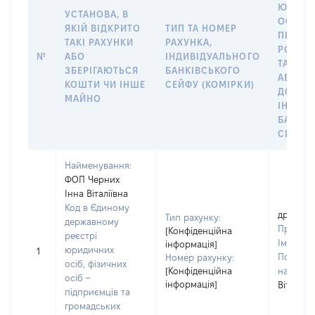
ЮРИДИ
УСТАНОВА, В
ОСОБУ,
ЯКІЙ ВІДКРИТО
ТИП ТА НОМЕР
ПРАВО
ТАКІ РАХУНКИ
РАХУНКА,
РОЗПО
№
АБО
ІНДИВІДУАЛЬНОГО
ТАКИМ
ЗБЕРІГАЮТЬСЯ
БАНКІВСЬКОГО
АБО М
КОШТИ ЧИ ІНШЕ
СЕЙФУ (КОМІРКИ)
ДО
МАЙНО
ІНДИВ
БАНКІ
СЕЙФУ 
Найменування:
ФОП Черних
Інна Віталіївна
Код в Єдиному
дружин
Тип рахунку:
державному
Прізвищ
[Конфіденційна
реєстрі
Ім'я:
Ін
інформація]
юридичних
1
По батьк
Номер рахунку:
осіб, фізичних
[Конфіденційна
наявност
осіб –
інформація]
Віталіїв
підприємців та
громадських