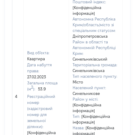
Поштовий індекс:
[Конфіденційна
інформація]
Автономна Республіка
Крим/область/місто зі
спеціальним статусом:
Дніпропетровська
Район в області та
Автономній Республіці
Вид об'єкта:
Крим:
Квартира
Синельниківський
Дата набуття
Територіальна громада:
Синельниківська
права:
Тип населеного пункту:
27.02.2023
Місто
Загальна площа
2
Населений пункт:
(м
):
53.9
[Не
Синельникове
4
Реєстраційний
заст
Район у місті:
номер
[Конфіденційна
(кадастровий
інформація]
номер для
Тип:
[Конфіденційна
земельної
інформація]
ділянки):
Назва:
[Конфіденційна
[Конфіденційна
інформація]