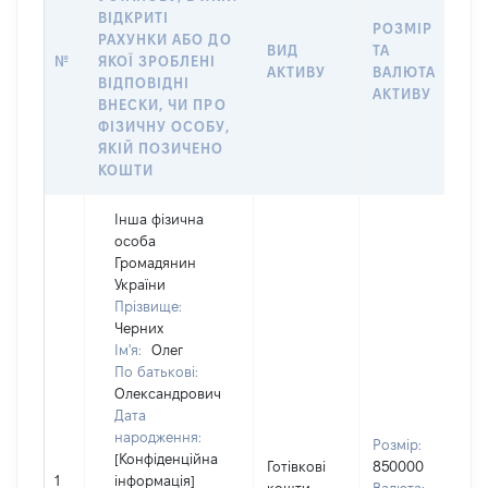
ВІДКРИТІ
РОЗМІР
РАХУНКИ АБО ДО
І
ВИД
ТА
№
ЯКОЇ ЗРОБЛЕНІ
Я
АКТИВУ
ВАЛЮТА
ВІДПОВІДНІ
П
АКТИВУ
ВНЕСКИ, ЧИ ПРО
ФІЗИЧНУ ОСОБУ,
ЯКІЙ ПОЗИЧЕНО
КОШТИ
Інша фізична
особа
Громадянин
України
Прізвище:
Черних
Ім'я:
Олег
По батькові:
Олександрович
Дата
В
народження:
Розмір:
П
[Конфіденційна
Готівкові
850000
І
1
інформація]