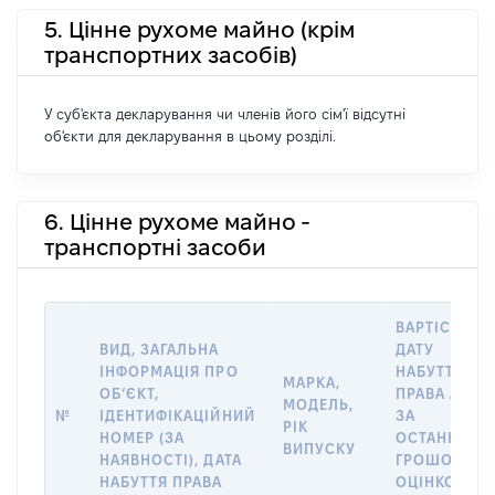
5. Цінне рухоме майно (крім
транспортних засобів)
У суб'єкта декларування чи членів його сім'ї відсутні
об'єкти для декларування в цьому розділі.
6. Цінне рухоме майно -
транспортні засоби
ВАРТІСТЬ Н
ВИД, ЗАГАЛЬНА
ДАТУ
ІНФОРМАЦІЯ ПРО
НАБУТТЯ
МАРКА,
ОБʼЄКТ,
ПРАВА АБО
МОДЕЛЬ,
№
ІДЕНТИФІКАЦІЙНИЙ
ЗА
РІК
НОМЕР (ЗА
ОСТАННЬО
ВИПУСКУ
НАЯВНОСТІ), ДАТА
ГРОШОВОЮ
НАБУТТЯ ПРАВА
ОЦІНКОЮ,