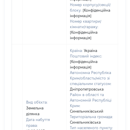
Номер корпусу/секції/
блоку:
[Конфіденційна
інформація]
Номер квартири/
кімнати/гаражу:
[Конфіденційна
інформація]
Країна:
Україна
Поштовий індекс:
[Конфіденційна
інформація]
Автономна Республіка
Крим/область/місто зі
спеціальним статусом:
Дніпропетровська
Район в області та
Автономній Республіці
Вид об'єкта:
Крим:
Земельна
Синельниківський
ділянка
Територіальна громада:
Дата набуття
Синельниківська
права:
Тип населеного пункту:
6134