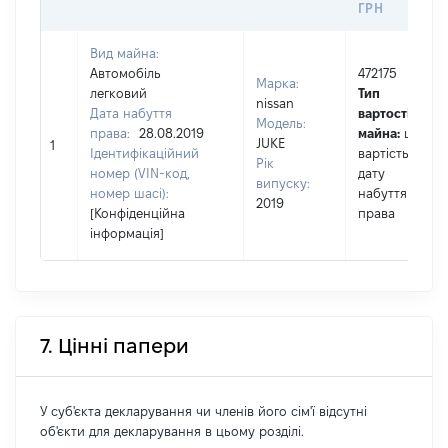
ГРН
Вид майна:
Автомобіль
472175
Марка:
легковий
Тип
nissan
Дата набуття
вартості
Модель:
права:
28.08.2019
майна:
це
JUKE
1
Ідентифікаційний
вартість на
Рік
номер (VIN-код,
дату
випуску:
номер шасі):
набуття
2019
[Конфіденційна
права
інформація]
7. Цінні папери
У суб'єкта декларування чи членів його сім'ї відсутні
об'єкти для декларування в цьому розділі.