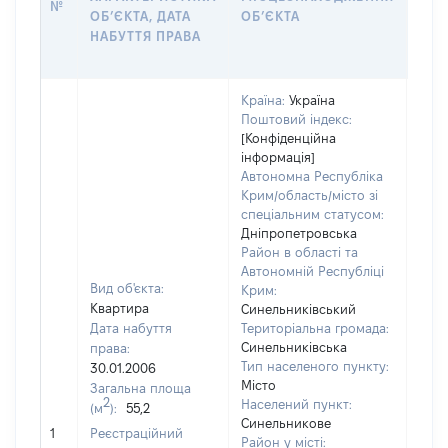
№
ОБʼЄКТА, ДАТА
ОБʼЄКТА
ОС
НАБУТТЯ ПРАВА
ГР
ОЦІ
Країна:
Україна
Поштовий індекс:
[Конфіденційна
інформація]
Автономна Республіка
Крим/область/місто зі
спеціальним статусом:
Дніпропетровська
Район в області та
Автономній Республіці
Вид об'єкта:
Крим:
Квартира
Синельниківський
Дата набуття
Територіальна громада:
Синельниківська
права:
Тип населеного пункту:
30.01.2006
Місто
Загальна площа
7237
2
Населений пункт:
(м
):
55,2
Тип 
Синельникове
обʼє
1
Реєстраційний
Район у місті: