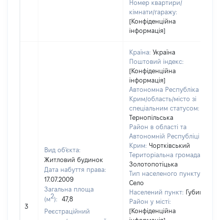
Номер квартири/
кімнати/гаражу:
[Конфіденційна
інформація]
Країна:
Україна
Поштовий індекс:
[Конфіденційна
інформація]
Автономна Республіка
Крим/область/місто зі
спеціальним статусом:
Тернопільська
Район в області та
Автономній Республіці
Крим:
Чортківський
Вид об'єкта:
Територіальна громада:
Житловий будинок
Золотопотіцька
Дата набуття права:
2
Тип населеного пункту:
17.07.2009
Село
Загальна площа
в
Населений пункт:
Губин
2
(м
):
47,8
о
Район у місті:
3
в
[Конфіденційна
Реєстраційний
д