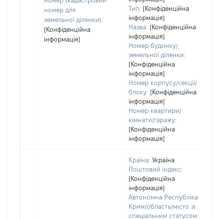
номер (кадастровий
Тип:
[Конфіденційна
н
номер для
інформація]
земельної ділянки):
Назва:
[Конфіденційна
[Конфіденційна
інформація]
інформація]
Номер будинку/
земельної ділянки:
[Конфіденційна
інформація]
Номер корпусу/секції/
блоку:
[Конфіденційна
інформація]
Номер квартири/
кімнати/гаражу:
[Конфіденційна
інформація]
Країна:
Україна
Поштовий індекс:
[Конфіденційна
інформація]
Автономна Республіка
Крим/область/місто зі
спеціальним статусом: