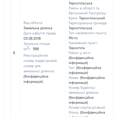
Тернопільська
Район в області та
Автономній Республіці
Крим:
Тернопільський
Вид об'єкта:
Територіальна громада:
Земельна ділянка
Тернопільська
Тип населеного пункту:
Дата набуття права:
Місто
03.08.2018
Населений пункт:
Загальна площа
2
Тернопіль
(м
):
598
[
6
Район у місті:
Реєстраційний
[Конфіденційна
номер (кадастровий
інформація]
номер для
Тип:
[Конфіденційна
земельної ділянки):
інформація]
[Конфіденційна
Назва:
[Конфіденційна
інформація]
інформація]
Номер будинку/
земельної ділянки:
[Конфіденційна
інформація]
Номер корпусу/секції/
блоку:
[Конфіденційна