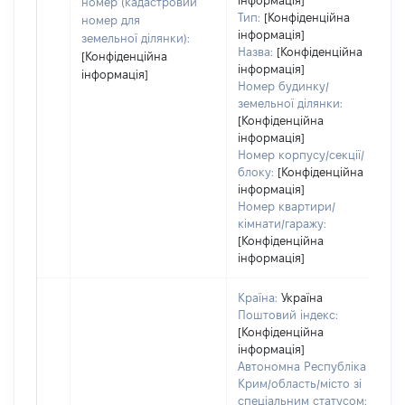
інформація]
номер (кадастровий
Тип:
[Конфіденційна
н
номер для
інформація]
земельної ділянки):
Назва:
[Конфіденційна
[Конфіденційна
інформація]
інформація]
Номер будинку/
земельної ділянки:
[Конфіденційна
інформація]
Номер корпусу/секції/
блоку:
[Конфіденційна
інформація]
Номер квартири/
кімнати/гаражу:
[Конфіденційна
інформація]
Країна:
Україна
Поштовий індекс:
[Конфіденційна
інформація]
Автономна Республіка
Крим/область/місто зі
спеціальним статусом: