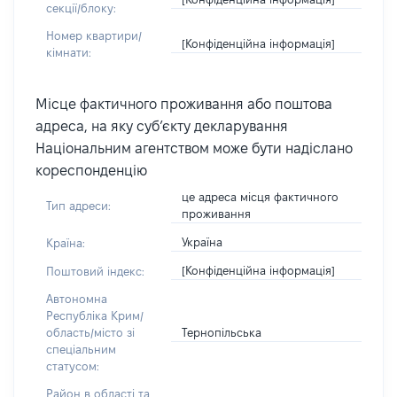
секції/блоку:
Номер квартири/
[Конфіденційна інформація]
кімнати:
Місце фактичного проживання або поштова
адреса, на яку суб’єкту декларування
Національним агентством може бути надіслано
кореспонденцію
це адреса місця фактичного
Тип адреси:
проживання
Україна
Країна:
[Конфіденційна інформація]
Поштовий індекс:
Автономна
Республіка Крим/
Тернопільська
область/місто зі
спеціальним
статусом:
Район в області та