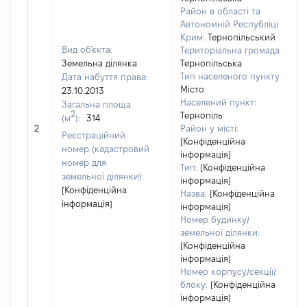
Район в області та
Автономній Республіці
Крим:
Тернопільський
Вид об'єкта:
Територіальна громада:
Земельна ділянка
Тернопільська
Тип населеного пункту:
Дата набуття права:
Місто
23.10.2013
Населений пункт:
Загальна площа
в
2
Тернопіль
(м
):
314
о
2
Район у місті:
в
Реєстраційний
[Конфіденційна
д
номер (кадастровий
інформація]
н
номер для
Тип:
[Конфіденційна
земельної ділянки):
інформація]
[Конфіденційна
Назва:
[Конфіденційна
інформація]
інформація]
Номер будинку/
земельної ділянки:
[Конфіденційна
інформація]
Номер корпусу/секції/
блоку:
[Конфіденційна
інформація]