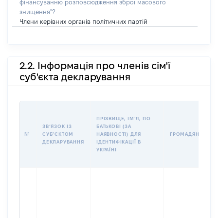
фінансуванню розповсюдження зброї масового
знищення"?
Члени керівних органів політичних партій
2.2. Інформація про членів сім'ї
суб'єкта декларування
ПРІЗВИЩЕ, ІМʼЯ, ПО
ЗВʼЯЗОК ІЗ
БАТЬКОВІ (ЗА
№
СУБʼЄКТОМ
НАЯВНОСТІ) ДЛЯ
ГРОМАДЯНСТВО
ДЕКЛАРУВАННЯ
ІДЕНТИФІКАЦІЇ В
УКРАЇНІ