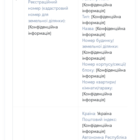
в
Реєстраційний
[Конфіденційна
д
номер (кадастровий
інформація]
н
номер для
Тип:
[Конфіденційна
земельної ділянки):
інформація]
[Конфіденційна
Назва:
[Конфіденційна
інформація]
інформація]
Номер будинку/
земельної ділянки:
[Конфіденційна
інформація]
Номер корпусу/секції/
блоку:
[Конфіденційна
інформація]
Номер квартири/
кімнати/гаражу:
[Конфіденційна
інформація]
Країна:
Україна
Поштовий індекс:
[Конфіденційна
інформація]
Автономна Республіка