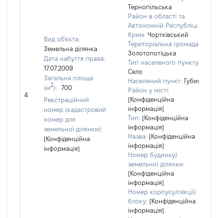
Тернопільська
Район в області та
Автономній Республіці
Крим:
Чортківський
Вид об'єкта:
Територіальна громада:
Земельна ділянка
Золотопотіцька
Дата набуття права:
Тип населеного пункту:
17.07.2009
Село
Загальна площа
в
Населений пункт:
Губин
2
(м
):
700
о
Район у місті:
4
в
[Конфіденційна
Реєстраційний
д
інформація]
номер (кадастровий
Тип:
[Конфіденційна
н
номер для
інформація]
земельної ділянки):
Назва:
[Конфіденційна
[Конфіденційна
інформація]
інформація]
Номер будинку/
земельної ділянки:
[Конфіденційна
інформація]
Номер корпусу/секції/
блоку:
[Конфіденційна
інформація]