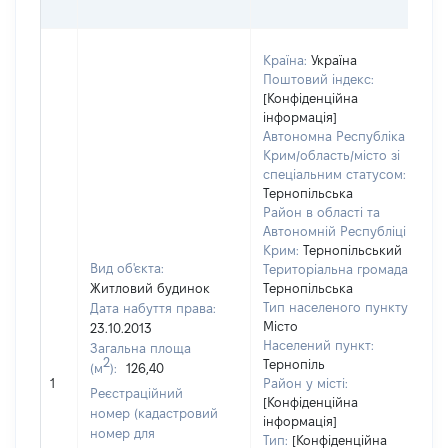
Країна:
Україна
Поштовий індекс:
[Конфіденційна
інформація]
Автономна Республіка
Крим/область/місто зі
спеціальним статусом:
Тернопільська
Район в області та
Автономній Республіці
Крим:
Тернопільський
Вид об'єкта:
Територіальна громада:
Житловий будинок
Тернопільська
Тип населеного пункту:
Дата набуття права:
7
Місто
23.10.2013
Населений пункт:
Загальна площа
в
2
Тернопіль
(м
):
126,40
о
1
Район у місті:
в
Реєстраційний
[Конфіденційна
д
номер (кадастровий
інформація]
н
номер для
Тип:
[Конфіденційна