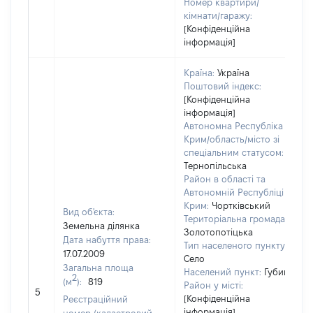
Номер квартири/
кімнати/гаражу:
[Конфіденційна
інформація]
Країна:
Україна
Поштовий індекс:
[Конфіденційна
інформація]
Автономна Республіка
Крим/область/місто зі
спеціальним статусом:
Тернопільська
Район в області та
Автономній Республіці
Крим:
Чортківський
Вид об'єкта:
Територіальна громада:
Земельна ділянка
Золотопотіцька
Дата набуття права:
Тип населеного пункту:
17.07.2009
Село
Загальна площа
в
Населений пункт:
Губин
2
(м
):
819
о
Район у місті:
5
в
[Конфіденційна
Реєстраційний
д
інформація]