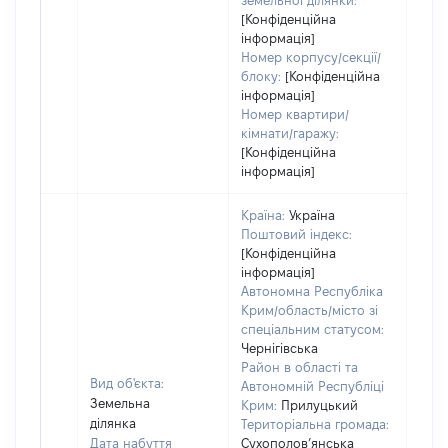
земельної ділянки:
[Конфіденційна
інформація]
Номер корпусу/секції/
блоку:
[Конфіденційна
інформація]
Номер квартири/
кімнати/гаражу:
[Конфіденційна
інформація]
Країна:
Україна
Поштовий індекс:
[Конфіденційна
інформація]
Автономна Республіка
Крим/область/місто зі
спеціальним статусом:
Чернігівська
Район в області та
Вид об'єкта:
Автономній Республіці
Земельна
Крим:
Прилуцький
ділянка
Територіальна громада:
Дата набуття
Сухополов’янська