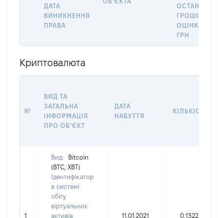
ОБʼЄКТА
ДАТА
ОСТАННЬО
ВИНИКНЕННЯ
ГРОШОВО
ПРАВА
ОЦІНКОЮ,
ГРН
Криптовалюта
ВИД ТА
ЗАГАЛЬНА
ДАТА
№
КІЛЬКІСТЬ
ІНФОРМАЦІЯ
НАБУТТЯ
ПРО ОБʼЄКТ
Вид:
Bitcoin
(BTC, XBT)
Ідентифікатор
в системі
обігу
віртуальних
1
активів
11.01.2021
0.132262