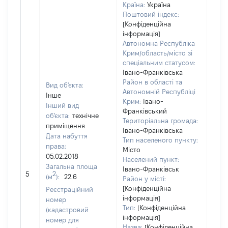
Країна:
Україна
Поштовий індекс:
[Конфіденційна
інформація]
Автономна Республіка
Крим/область/місто зі
спеціальним статусом:
Івано-Франківська
Район в області та
Вид об'єкта:
Автономній Республіці
Інше
Крим:
Івано-
Інший вид
Франківський
об'єкта:
технічне
Територіальна громада:
приміщення
Івано-Франківська
Дата набуття
Тип населеного пункту:
права:
Місто
598
05.02.2018
Населений пункт:
Тип 
Загальна площа
Івано-Франківськ
обʼє
2
5
(м
):
22.6
Район у місті:
варт
[Конфіденційна
Реєстраційний
набу
інформація]
номер
Тип:
[Конфіденційна
(кадастровий
інформація]
номер для
Назва:
[Конфіденційна