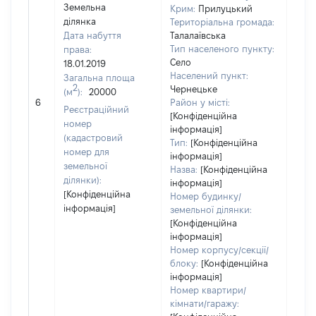
Земельна
Крим:
Прилуцький
ділянка
Територіальна громада:
Дата набуття
Талалаївська
Тип населеного пункту:
права:
Село
18.01.2019
Населений пункт:
Загальна площа
2
Чернецьке
(м
):
20000
[Не
6
Район у місті:
заст
Реєстраційний
[Конфіденційна
номер
інформація]
(кадастровий
Тип:
[Конфіденційна
номер для
інформація]
земельної
Назва:
[Конфіденційна
ділянки):
інформація]
[Конфіденційна
Номер будинку/
інформація]
земельної ділянки:
[Конфіденційна
інформація]
Номер корпусу/секції/
блоку:
[Конфіденційна
інформація]
Номер квартири/
кімнати/гаражу: