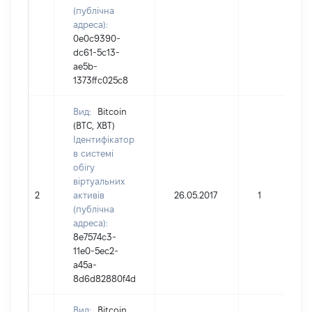
(публічна
адреса):
0e0c9390-
dc61-5c13-
ae5b-
1373ffc025c8
Вид:
Bitcoin
(BTC, XBT)
Ідентифікатор
в системі
обігу
віртуальних
2
активів
26.05.2017
1
(публічна
адреса):
8e7574c3-
11e0-5ec2-
a45a-
8d6d82880f4d
Вид:
Bitcoin