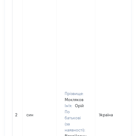
Прізвище:
Мокляков
Ім'я:
Орій
По
2
син
Україна
Д
батькові
(за
наявності):