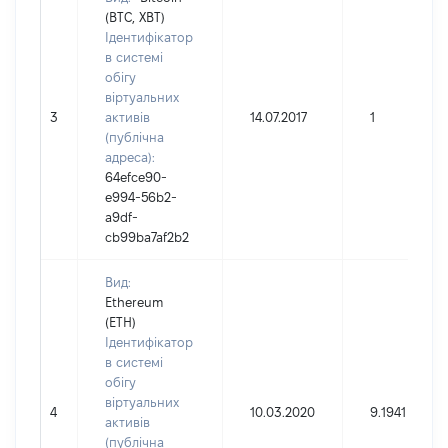
(BTC, XBT)
Ідентифікатор
в системі
обігу
віртуальних
3
активів
14.07.2017
1
(публічна
адреса):
64efce90-
e994-56b2-
a9df-
cb99ba7af2b2
Вид:
Ethereum
(ETH)
Ідентифікатор
в системі
обігу
віртуальних
4
10.03.2020
9.1941
активів
(публічна