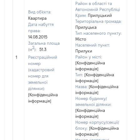
Район в області та
Автономній Республіці
Вид об'єкта:
Крим:
Прилуцький
Квартира
Територіальна громада:
Дата набуття
Прилуцька
права:
Тип населеного пункту:
14.08.2015
Місто
Загальна площа
Населений пункт:
2
(м
):
51.3
Прилуки
[Не
Район у місті:
1
Реєстраційний
заст
[Конфіденційна
номер
інформація]
(кадастровий
Тип:
[Конфіденційна
номер для
інформація]
земельної
Назва:
[Конфіденційна
ділянки):
інформація]
[Конфіденційна
Номер будинку/
інформація]
земельної ділянки:
[Конфіденційна
інформація]
Номер корпусу/секції/
блоку:
[Конфіденційна
інформація]