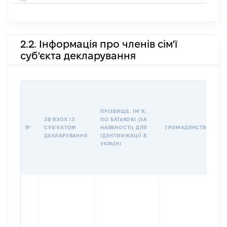
2.2. Інформація про членів сім'ї
суб'єкта декларування
П
І
Б
ПРІЗВИЩЕ, ІМʼЯ,
І
ЗВʼЯЗОК ІЗ
ПО БАТЬКОВІ (ЗА
№
СУБʼЄКТОМ
НАЯВНОСТІ) ДЛЯ
ГРОМАДЯНСТВО
У
ДЕКЛАРУВАННЯ
ІДЕНТИФІКАЦІЇ В
Д
УКРАЇНІ