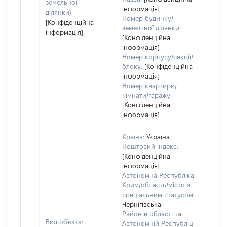
земельної
інформація]
ділянки):
Номер будинку/
[Конфіденційна
земельної ділянки:
інформація]
[Конфіденційна
інформація]
Номер корпусу/секції/
блоку:
[Конфіденційна
інформація]
Номер квартири/
кімнати/гаражу:
[Конфіденційна
інформація]
Країна:
Україна
Поштовий індекс:
[Конфіденційна
інформація]
Автономна Республіка
Крим/область/місто зі
спеціальним статусом:
Чернігівська
Район в області та
Вид об'єкта:
Автономній Республіці