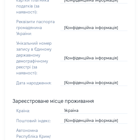
картки платника
податків (за
наявності):
Реквізити паспорта
[Конфіденційна інформація]
громадянина
України:
Унікальний номер
запису в Єдиному
державному
[Конфіденційна інформація]
демографічному
реєстрі (за
наявності):
[Конфіденційна інформація]
Дата народження:
Зареєстроване місце проживання
Україна
Країна:
[Конфіденційна інформація]
Поштовий індекс:
Автономна
Республіка Крим/