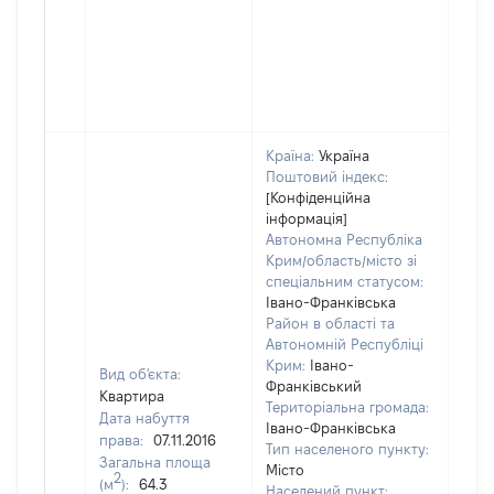
Країна:
Україна
Поштовий індекс:
[Конфіденційна
інформація]
Автономна Республіка
Крим/область/місто зі
спеціальним статусом:
Івано-Франківська
Район в області та
Автономній Республіці
Крим:
Івано-
Вид об'єкта:
Франківський
Квартира
Територіальна громада:
Дата набуття
Івано-Франківська
права:
07.11.2016
Тип населеного пункту:
Загальна площа
Місто
9991
2
(м
):
64.3
Населений пункт: