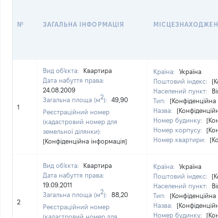
№
ЗАГАЛЬНА ІНФОРМАЦІЯ
МІСЦЕЗНАХОДЖЕ
Вид об'єкта:
Квартира
Країна:
Україна
Дата набуття права:
Поштовий індекс:
[
24.08.2009
Населений пункт:
Ві
2
Загальна площа (м
):
49,90
Тип:
[Конфіденційна
1
Назва:
[Конфіденцій
Реєстраційний номер
Номер будинку:
[Ко
(кадастровий номер для
Номер корпусу:
[Ко
земельної ділянки):
Номер квартири:
[К
[Конфіденційна інформація]
Вид об'єкта:
Квартира
Країна:
Україна
Дата набуття права:
Поштовий індекс:
[
19.09.2011
Населений пункт:
Ві
2
Загальна площа (м
):
88,20
Тип:
[Конфіденційна
2
Назва:
[Конфіденцій
Реєстраційний номер
Номер будинку:
[Ко
(кадастровий номер для