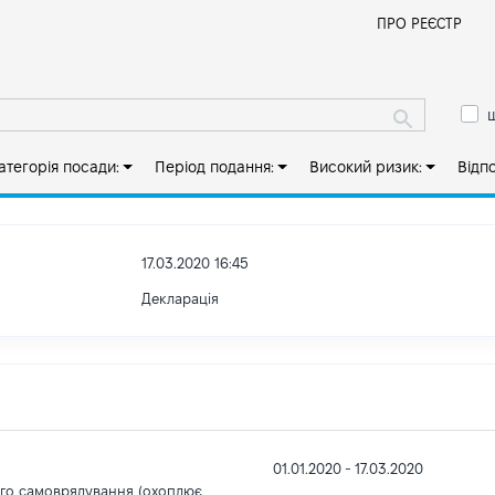
Й
ПРО РЕЄСТР
ш
атегорія посади:
Період подання:
Високий ризик:
Відп
17.03.2020 16:45
Декларація
01.01.2020 - 17.03.2020
ого самоврядування (охоплює