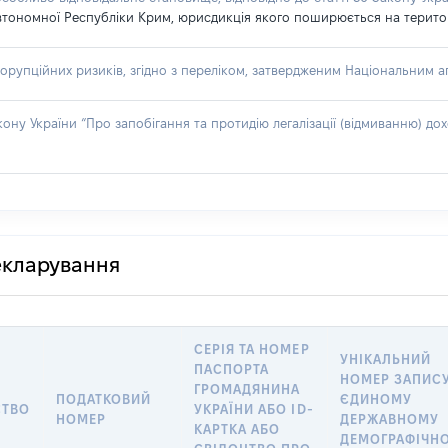
втономної Республіки Крим, юрисдикція якого поширюється на територію
орупційних ризиків, згідно з переліком, затвердженим Національним аг
акону України “Про запобігання та протидію легалізації (відмиванню) 
декларування
СЕРІЯ ТА НОМЕР
УНІКАЛЬНИЙ
ПАСПОРТА
НОМЕР ЗАПИСУ
ГРОМАДЯНИНА
ПОДАТКОВИЙ
ЄДИНОМУ
СТВО
УКРАЇНИ АБО ID-
НОМЕР
ДЕРЖАВНОМУ
КАРТКА АБО
ДЕМОГРАФІЧН