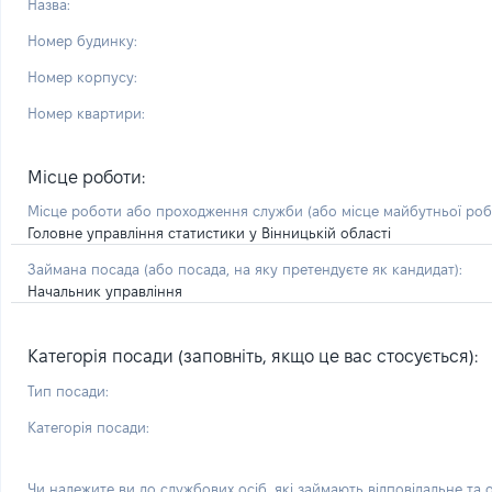
Назва:
Номер будинку:
Номер корпусу:
Номер квартири:
Місце роботи:
Місце роботи або проходження служби
(або місце майбутньої ро
Головне управління статистики у Вінницькій області
Займана посада
(або посада, на яку претендуєте як кандидат)
:
Начальник управління
Категорія посади (заповніть, якщо це вас стосується):
Тип посади:
Категорія посади:
Чи належите ви до службових осіб, які займають відповідальне та 