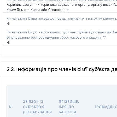
Керівник, заступник керівника державного органу, органу влади А
Крим; 3) міста Києва або Севастополя
Чи належить Ваша посада до посад, пов'язаних з високим рівнем к
Ні
Чи належите Ви до національних публічних діячів відповідно до З
фінансуванню розповсюдження зброї масового знищення”?
Ні
2.2. Інформація про членів сім'ї суб'єкта 
ЗВ'ЯЗОК ІЗ
ПРІЗВИЩЕ,
№
СУБ'ЄКТОМ
ІМ'Я, ПО
ГРОМАДЯН
ДЕКЛАРУВАННЯ
БАТЬКОВІ