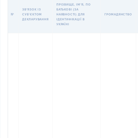
ПРІЗВИЩЕ, ІМʼЯ, ПО
ЗВʼЯЗОК ІЗ
БАТЬКОВІ (ЗА
№
СУБʼЄКТОМ
НАЯВНОСТІ) ДЛЯ
ГРОМАДЯНСТВО
ДЕКЛАРУВАННЯ
ІДЕНТИФІКАЦІЇ В
УКРАЇНІ