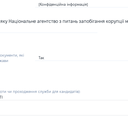
[Конфіденційна інформація]
ку Національне агентство з питань запобігання корупції 
окументи, які
Так
ржави
боти чи проходження служби для кандидатів)
:
ТІ