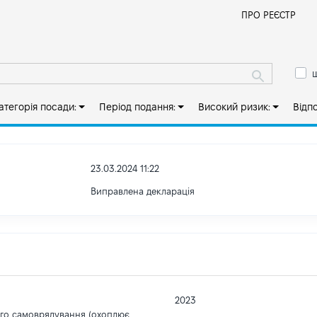
Й
ПРО РЕЄСТР
ш
атегорія посади:
Період подання:
Високий ризик:
Відп
23.03.2024 11:22
Виправлена декларація
2023
ого самоврядування (охоплює