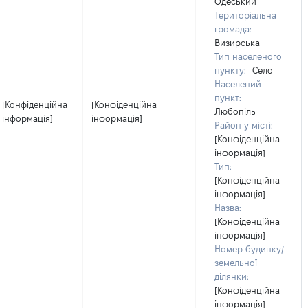
Одеський
Територіальна
громада:
Визирська
Тип населеного
пункту:
Село
Населений
пункт:
[Конфіденційна
[Конфіденційна
Любопіль
інформація]
інформація]
Район у місті:
[Конфіденційна
інформація]
Тип:
[Конфіденційна
інформація]
Назва:
[Конфіденційна
інформація]
Номер будинку/
земельної
ділянки:
[Конфіденційна
інформація]