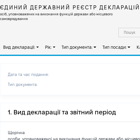
ЄДИНИЙ ДЕРЖАВНИЙ РЕЄСТР ДЕКЛАРАЦІ
осіб, уповноважених на виконання функцій держави або місцевого
самоврядування
Вид декларації:
Рік:
Тип документа:
Тип посади:
К
Дата та час подання:
Тип документа:
1. Вид декларації та звітний період
Щорічна
особи, уповноваженої на виконання функцій держави або місцев