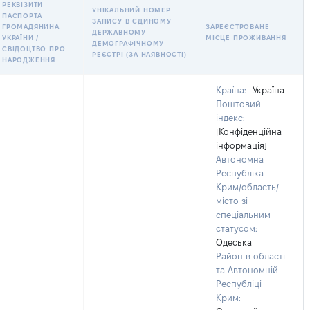
РЕКВІЗИТИ
УНІКАЛЬНИЙ НОМЕР
ПАСПОРТА
ЗАПИСУ В ЄДИНОМУ
ГРОМАДЯНИНА
ЗАРЕЄСТРОВАНЕ
ДЕРЖАВНОМУ
УКРАЇНИ /
МІСЦЕ ПРОЖИВАННЯ
ДЕМОГРАФІЧНОМУ
СВІДОЦТВО ПРО
РЕЄСТРІ (ЗА НАЯВНОСТІ)
НАРОДЖЕННЯ
Країна:
Україна
Поштовий
індекс:
[Конфіденційна
інформація]
Автономна
Республіка
Крим/область/
місто зі
спеціальним
статусом:
Одеська
Район в області
та Автономній
Республіці
Крим: