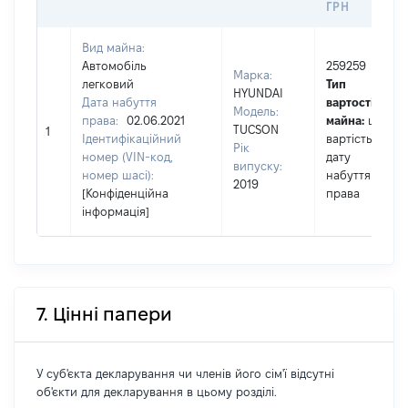
ГРН
Вид майна:
Автомобіль
259259
Марка:
легковий
Тип
HYUNDAI
Дата набуття
вартості
Модель:
права:
02.06.2021
майна:
це
TUCSON
1
Ідентифікаційний
вартість на
Рік
номер (VIN-код,
дату
випуску:
номер шасі):
набуття
2019
[Конфіденційна
права
інформація]
7. Цінні папери
У суб'єкта декларування чи членів його сім'ї відсутні
об'єкти для декларування в цьому розділі.