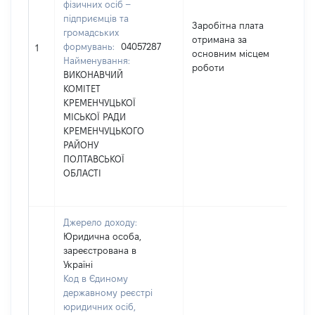
фізичних осіб –
підприємців та
Заробітна плата
громадських
отримана за
формувань:
04057287
11
1
основним місцем
Найменування:
роботи
ВИКОНАВЧИЙ
КОМІТЕТ
КРЕМЕНЧУЦЬКОЇ
МІСЬКОЇ РАДИ
КРЕМЕНЧУЦЬКОГО
РАЙОНУ
ПОЛТАВСЬКОЇ
ОБЛАСТІ
Джерело доходу:
Юридична особа,
зареєстрована в
Україні
Код в Єдиному
державному реєстрі
юридичних осіб,