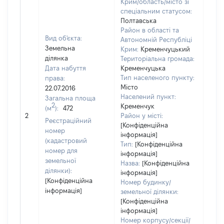
Крим/область/місто зі
спеціальним статусом:
Полтавська
Район в області та
Вид об'єкта:
Автономній Республіці
Земельна
Крим:
Кременчуцький
ділянка
Територіальна громада:
Дата набуття
Кременчуцька
Тип населеного пункту:
права:
1871
Місто
22.07.2016
Тип
Населений пункт:
Загальна площа
варт
2
Кременчук
(м
):
472
обʼє
2
Район у місті:
варт
Реєстраційний
[Конфіденційна
дату
номер
інформація]
набу
(кадастровий
Тип:
[Конфіденційна
пра
номер для
інформація]
земельної
Назва:
[Конфіденційна
ділянки):
інформація]
[Конфіденційна
Номер будинку/
інформація]
земельної ділянки:
[Конфіденційна
інформація]
Номер корпусу/секції/