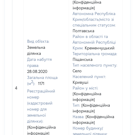
[Конфіденційна
інформація]
Автономна Республіка
Крим/область/місто зі
спеціальним статусом:
Полтавська
Район в області та
Вид об'єкта:
Автономній Республіці
Земельна
Крим:
Кременчуцький
ділянка
Територіальна громада:
Дата набуття
Піщанська
Тип населеного пункту:
права:
1526
Село
28.08.2020
Тип
Населений пункт:
Загальна площа
варт
2
Кривуші
(м
):
1171
обʼє
4
Район у місті:
варт
Реєстраційний
[Конфіденційна
дату
номер
інформація]
набу
(кадастровий
Тип:
[Конфіденційна
пра
номер для
інформація]
земельної
Назва:
[Конфіденційна
ділянки):
інформація]
[Конфіденційна
Номер будинку/
інформація]
земельної ділянки: