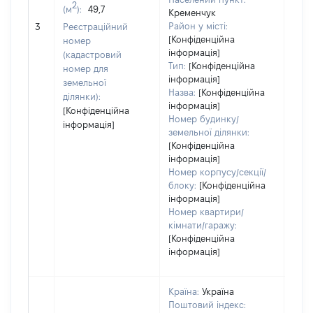
варт
2
(м
):
49,7
Кременчук
обʼє
Район у місті:
3
Реєстраційний
варт
[Конфіденційна
номер
дату
інформація]
(кадастровий
набу
Тип:
[Конфіденційна
номер для
пра
інформація]
земельної
Назва:
[Конфіденційна
ділянки):
інформація]
[Конфіденційна
Номер будинку/
інформація]
земельної ділянки:
[Конфіденційна
інформація]
Номер корпусу/секції/
блоку:
[Конфіденційна
інформація]
Номер квартири/
кімнати/гаражу:
[Конфіденційна
інформація]
Країна:
Україна
Поштовий індекс: