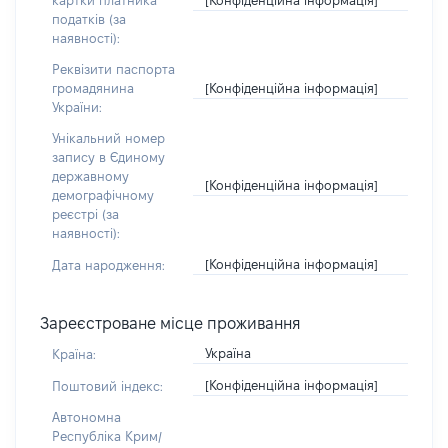
картки платника
податків (за
наявності):
Реквізити паспорта
[Конфіденційна інформація]
громадянина
України:
Унікальний номер
запису в Єдиному
державному
[Конфіденційна інформація]
демографічному
реєстрі (за
наявності):
[Конфіденційна інформація]
Дата народження:
Зареєстроване місце проживання
Україна
Країна:
[Конфіденційна інформація]
Поштовий індекс:
Автономна
Республіка Крим/