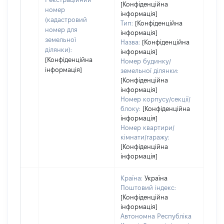
[Конфіденційна
дату
номер
інформація]
набу
(кадастровий
Тип:
[Конфіденційна
пра
номер для
інформація]
земельної
Назва:
[Конфіденційна
ділянки):
інформація]
[Конфіденційна
Номер будинку/
інформація]
земельної ділянки:
[Конфіденційна
інформація]
Номер корпусу/секції/
блоку:
[Конфіденційна
інформація]
Номер квартири/
кімнати/гаражу:
[Конфіденційна
інформація]
Країна:
Україна
Поштовий індекс:
[Конфіденційна
інформація]
Автономна Республіка