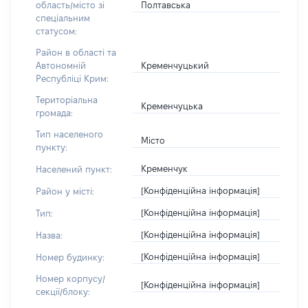
Полтавська
область/місто зі
спеціальним
статусом:
Район в області та
Кременчуцький
Автономній
Республіці Крим:
Територіальна
Кременчуцька
громада:
Тип населеного
Місто
пункту:
Кременчук
Населений пункт:
[Конфіденційна інформація]
Район у місті:
[Конфіденційна інформація]
Тип:
[Конфіденційна інформація]
Назва:
[Конфіденційна інформація]
Номер будинку:
Номер корпусу/
[Конфіденційна інформація]
секції/блоку: