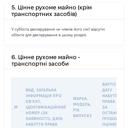
5. Цінне рухоме майно (крім
транспортних засобів)
У суб'єкта декларування чи членів його сім'ї відсутні
об'єкти для декларування в цьому розділі.
6. Цінне рухоме майно -
транспортні засоби
ВАРТІСТЬ Н
ВИД, ЗАГАЛЬНА
ДАТУ
ІНФОРМАЦІЯ ПРО
НАБУТТЯ
МАРКА,
ОБʼЄКТ,
ПРАВА АБО
МОДЕЛЬ,
№
ІДЕНТИФІКАЦІЙНИЙ
ЗА
РІК
НОМЕР (ЗА
ОСТАННЬО
ВИПУСКУ
НАЯВНОСТІ), ДАТА
ГРОШОВОЮ
НАБУТТЯ ПРАВА
ОЦІНКОЮ,