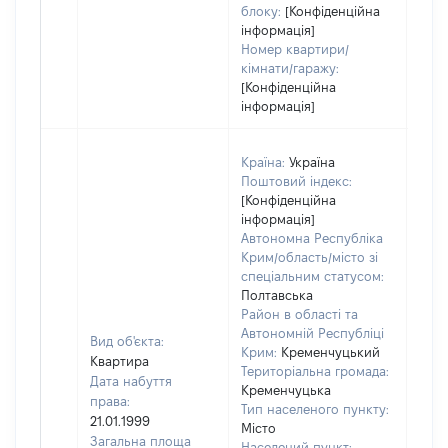
блоку:
[Конфіденційна
інформація]
Номер квартири/
кімнати/гаражу:
[Конфіденційна
інформація]
Країна:
Україна
Поштовий індекс:
[Конфіденційна
інформація]
Автономна Республіка
Крим/область/місто зі
спеціальним статусом:
Полтавська
Район в області та
Автономній Республіці
Вид об'єкта:
Крим:
Кременчуцький
Квартира
Територіальна громада:
Дата набуття
Кременчуцька
права:
Тип населеного пункту:
1500
21.01.1999
Місто
Тип
Загальна площа
Населений пункт: