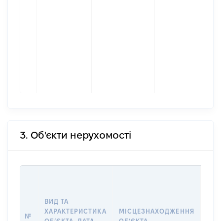
3. Об'єкти нерухомості
ВАР
ДАТ
НАБ
ВИД ТА
ПРА
ХАРАКТЕРИСТИКА
МІСЦЕЗНАХОДЖЕННЯ
№
ЗА