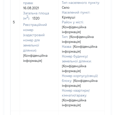
Тип населеного пункту:
права:
940
Село
16.08.2021
Тип
Населений пункт:
Загальна площа
варт
2
Кривуші
(м
):
1320
обʼє
5
Район у місті:
варт
Реєстраційний
[Конфіденційна
дату
номер
інформація]
набу
(кадастровий
Тип:
[Конфіденційна
пра
номер для
інформація]
земельної
Назва:
[Конфіденційна
ділянки):
інформація]
[Конфіденційна
Номер будинку/
інформація]
земельної ділянки:
[Конфіденційна
інформація]
Номер корпусу/секції/
блоку:
[Конфіденційна
інформація]
Номер квартири/
кімнати/гаражу:
[Конфіденційна
інформація]