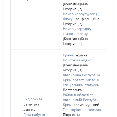
[Конфіденційна
інформація]
Номер корпусу/секції/
блоку:
[Конфіденційна
інформація]
Номер квартири/
кімнати/гаражу:
[Конфіденційна
інформація]
Країна:
Україна
Поштовий індекс:
[Конфіденційна
інформація]
Автономна Республіка
Крим/область/місто зі
спеціальним статусом:
Полтавська
Район в області та
Вид об'єкта:
Автономній Республіці
Земельна
Крим:
Кременчуцький
ділянка
Територіальна громада:
Дата набуття
Піщанська