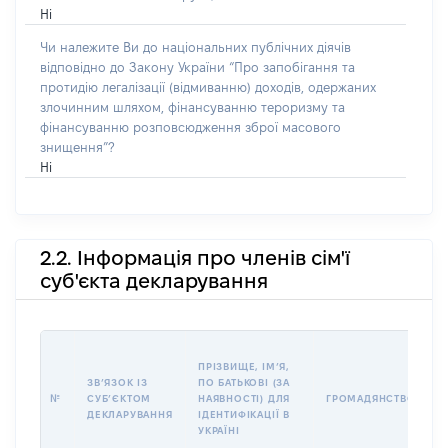
Ні
Чи належите Ви до національних публічних діячів
відповідно до Закону України “Про запобігання та
протидію легалізації (відмиванню) доходів, одержаних
злочинним шляхом, фінансуванню тероризму та
фінансуванню розповсюдження зброї масового
знищення”?
Ні
2.2. Інформація про членів сім'ї
суб'єкта декларування
П
ПРІЗВИЩЕ, ІМʼЯ,
Б
ЗВʼЯЗОК ІЗ
ПО БАТЬКОВІ (ЗА
І
№
СУБʼЄКТОМ
НАЯВНОСТІ) ДЛЯ
ГРОМАДЯНСТВО
М
ДЕКЛАРУВАННЯ
ІДЕНТИФІКАЦІЇ В
УКРАЇНІ