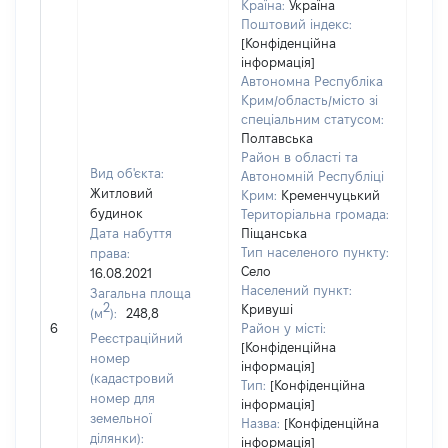
Країна:
Україна
Поштовий індекс:
[Конфіденційна
інформація]
Автономна Республіка
Крим/область/місто зі
спеціальним статусом:
Полтавська
Район в області та
Вид об'єкта:
Автономній Республіці
Житловий
Крим:
Кременчуцький
будинок
Територіальна громада:
Дата набуття
Піщанська
Тип населеного пункту:
права:
9291
Село
16.08.2021
Тип
Населений пункт:
Загальна площа
варт
2
Кривуші
(м
):
248,8
обʼє
6
Район у місті:
варт
Реєстраційний
[Конфіденційна
дату
номер
інформація]
набу
(кадастровий
Тип:
[Конфіденційна
пра
номер для
інформація]
земельної
Назва:
[Конфіденційна
ділянки):
інформація]