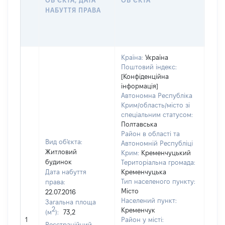
ОБʼЄКТА, ДАТА
ОБʼЄКТА
ОС
НАБУТТЯ ПРАВА
ГР
ОЦІ
ГРН
Країна:
Україна
Поштовий індекс:
[Конфіденційна
інформація]
Автономна Республіка
Крим/область/місто зі
спеціальним статусом:
Полтавська
Район в області та
Вид об'єкта:
Автономній Республіці
Житловий
Крим:
Кременчуцький
будинок
Територіальна громада:
Дата набуття
Кременчуцька
Тип населеного пункту:
права:
6218
Місто
22.07.2016
Тип
Населений пункт:
Загальна площа
варт
2
Кременчук
(м
):
73,2
обʼє
1
Район у місті:
варт
Реєстраційний