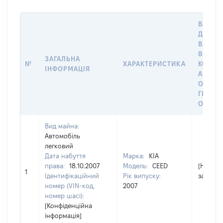
ВАРТІС
ДАТУ Н
ВЛАСН
ВОЛОД
ЗАГАЛЬНА
№
ХАРАКТЕРИСТИКА
КОРИС
ІНФОРМАЦІЯ
АБО З
ОСТА
ГРОШ
ОЦІНК
Вид майна:
Автомобіль
легковий
Дата набуття
Марка:
KIA
права:
18.10.2007
Модель:
CEED
[Не
1
Ідентифікаційний
Рік випуску:
застосо
номер (VIN-код,
2007
номер шасі):
[Конфіденційна
інформація]