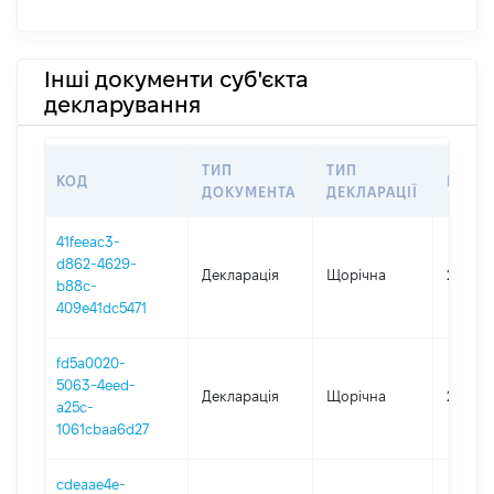
Інші документи суб'єкта
декларування
ТИП
ТИП
КОД
ПЕРІ
ДОКУМЕНТА
ДЕКЛАРАЦІЇ
41feeac3-
d862-4629-
Декларація
Щорічна
2025
b88c-
409e41dc5471
fd5a0020-
5063-4eed-
Декларація
Щорічна
2024
a25c-
1061cbaa6d27
cdeaae4e-