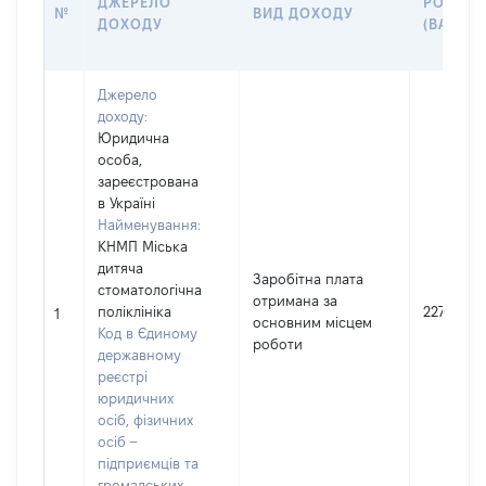
ДЖЕРЕЛО
РОЗМІР
№
ВИД ДОХОДУ
ДОХОДУ
(ВАРТІС
Джерело
доходу:
Юридична
особа,
зареєстрована
в Україні
Найменування:
КНМП Міська
дитяча
Заробітна плата
стоматологічна
отримана за
поліклініка
227748
1
основним місцем
Код в Єдиному
роботи
державному
реєстрі
юридичних
осіб, фізичних
осіб –
підприємців та
громадських