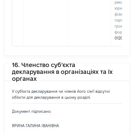
реєстрі
юридичних
фізичних о
підприємц
громадськ
формуван
01204236
16. Членство суб’єкта
декларування в організаціях та їх
органах
У суб'єкта декларування чи членів його сім'ї відсутні
об'єкти для декларування в цьому розділі.
Документ підписано:
ЯРИНА ГАЛИНА ІВАНІВНА