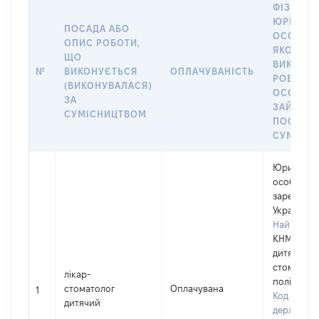
ФІЗИЧНА
ЮРИДИЧ
ПОСАДА АБО
ОСОБА, 
ОПИС РОБОТИ,
ЯКОЇ
ЩО
ВИКОНУ
№
ВИКОНУЄТЬСЯ
ОПЛАЧУВАНІСТЬ
РОБОТА (
(ВИКОНУВАЛАСЯ)
ОСОБА
ЗА
ЗАЙМАЛ
СУМІСНИЦТВОМ
ПОСАДУ 
СУМІСН
Юридичн
особа,
зареєстро
Україні
Найменув
КНМП Міс
дитяча
стоматоло
лікар-
поліклінік
стоматолог
Оплачувана
1
Код в Єди
дитячий
державно