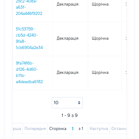
25c2-408a-
Декларація
Щорічна
2018
a63f-
204a446f9202
51c53759-
cb5d-4240-
Декларація
Щорічна
2017
9fa8-
1cb6904a2e34
9fa74f6b-
d126-4d60-
Декларація
Щорічна
2016
b11b-
a4deadba6182
1 - 9 з 9
Перша
Попередня
Сторінка
з
1
Наступна
Остання