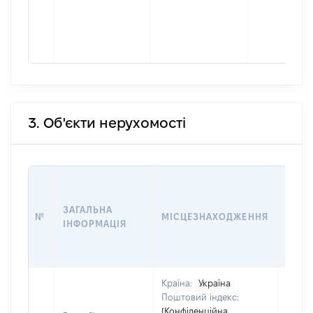
3. Об'єкти нерухомості
ВАРТ
ДАТУ
ЗАГАЛЬНА
ПРАВ
№
МІСЦЕЗНАХОДЖЕННЯ
ІНФОРМАЦІЯ
ОСТ
ГРО
ОЦІ
Країна:
Україна
Поштовий індекс:
[Конфіденційна