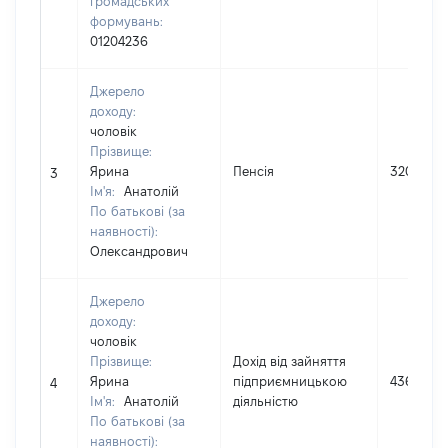
громадських
формувань:
01204236
Джерело
доходу:
чоловік
Прізвище:
Ярина
Пенсія
32027
3
Ім'я:
Анатолій
По батькові (за
наявності):
Олександрович
Джерело
доходу:
чоловік
Прізвище:
Дохід від зайняття
Ярина
підприємницькою
43660
4
Ім'я:
Анатолій
діяльністю
По батькові (за
наявності):