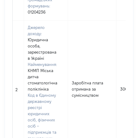
формувань:
01204236
Джерело
доходу:
Юридична
особа,
зареєстрована
в Україні
Найменування:
КНМП Міська
дитча
стоматологічна
Заробітна плата
поліклініка
отримана за
30077
2
Код в Єдиному
сумісництвом
державному
реєстрі
юридичних
осіб, фізичних
осіб –
підприємців та