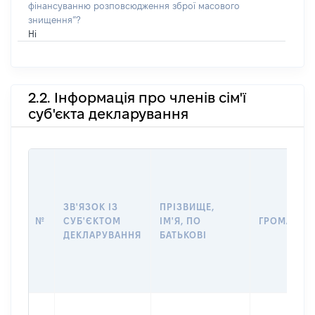
фінансуванню розповсюдження зброї масового
знищення”?
Ні
2.2. Інформація про членів сім'ї
суб'єкта декларування
ЗВ'ЯЗОК ІЗ
ПРІЗВИЩЕ,
№
СУБ'ЄКТОМ
ІМ'Я, ПО
ГРОМАДЯН
ДЕКЛАРУВАННЯ
БАТЬКОВІ