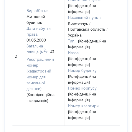
[Конфіденційна
Вид об'єкта:
інформація]
Житловий
Населений пункт:
будинок
Кременчук /
Дата набуття
Полтавська область /
права:
Україна
01.03.2000
Тип:
[Конфіденційна
Загальна
інформація]
2
площа (м
):
47
Назва:
[Не
2
[Конфіденційна
засто
Реєстраційний
інформація]
номер
Номер будинку:
(кадастровий
[Конфіденційна
номер для
інформація]
земельної
Номер корпусу:
ділянки):
[Конфіденційна
[Конфіденційна
інформація]
інформація]
Номер квартири:
[Конфіденційна
інформація]