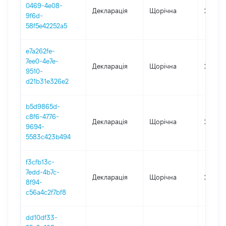
0469-4e08-
Декларація
Щорічна
2023
9f6d-
58f5e42252a5
e7a262fe-
7ee0-4e7e-
Декларація
Щорічна
2022
9510-
d21b31e326e2
b5d9865d-
c8f6-4776-
Декларація
Щорічна
2021
9694-
5583c423b494
f3cfb13c-
7edd-4b7c-
Декларація
Щорічна
2019
8f94-
c56a4c2f7bf8
dd10df33-