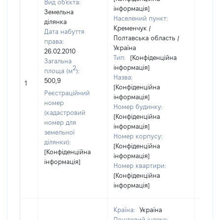
Вид об'єкта:
інформація]
Земельна
Населений пункт:
ділянка
Кременчук /
Дата набуття
Полтавська область /
права:
Україна
26.02.2010
Тип:
[Конфіденційна
Загальна
інформація]
2
площа (м
):
Назва:
[Не
500,9
1
[Конфіденційна
засто
Реєстраційний
інформація]
номер
Номер будинку:
(кадастровий
[Конфіденційна
номер для
інформація]
земельної
Номер корпусу:
ділянки):
[Конфіденційна
[Конфіденційна
інформація]
інформація]
Номер квартири:
[Конфіденційна
інформація]
Країна:
Україна
Поштовий індекс: