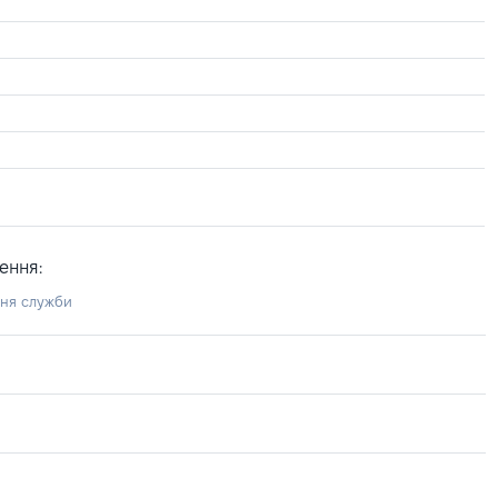
ення:
ння служби