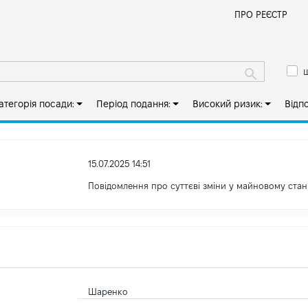
Й
ПРО РЕЄСТР
ш
атегорія посади:
Період подання:
Високий ризик:
Відп
15.07.2025 14:51
Повідомлення про суттєві зміни у майновому стан
Шаренко