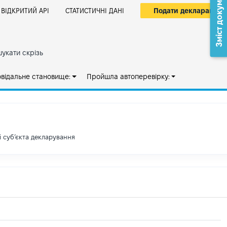
Зміст документа
Подати декларацію
ВІДКРИТИЙ АРІ
СТАТИСТИЧНІ ДАНІ
укати скрізь
овідальне становище:
Пройшла автоперевірку:
і субʼєкта декларування