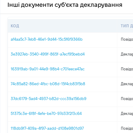
Інші документи суб'єкта декларування
КОД
ТИП 
af4aa5c7-7eb8-46e1-9d44-15c5f6f9366b
Повідо
3e3927eb-3540-499f-865f-a7ecf95bebd4
Декла
163919ab-9a01-44e9-98b4-c701eece47ac
Повідо
74c85a82-86ed-4fbc-b08d-15f4cb83f5b8
Декла
37dc6179-5ad4-4937-b82d-ccc39a156db9
Повідо
51375c3e-6f8f-4efe-be70-97d33f2f3c64
Декла
118db9f7-409a-4f97-aadd-d108e9801d97
Повідо