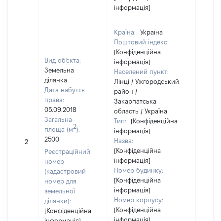
інформація]
Країна:
Україна
Поштовий індекс:
[Конфіденційна
Вид об'єкта:
інформація]
Земельна
Населений пункт:
ділянка
Лінці / Ужгородський
Дата набуття
район /
права:
Закарпатська
05.09.2018
область / Україна
Загальна
Тип:
[Конфіденційна
2
площа (м
):
інформація]
2500
Назва:
20000
2
[Конфіденційна
Реєстраційний
інформація]
номер
Номер будинку:
(кадастровий
[Конфіденційна
номер для
інформація]
земельної
Номер корпусу:
ділянки):
[Конфіденційна
[Конфіденційна
інформація]
інформація]