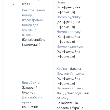
Назва:
[Не
9200
7
[Конфіденційна
засто
Реєстраційний
інформація]
номер
Номер будинку:
(кадастровий
[Конфіденційна
номер для
інформація]
земельної
Номер корпусу:
ділянки):
[Конфіденційна
[Конфіденційна
інформація]
інформація]
Номер квартири:
[Конфіденційна
інформація]
Країна:
Україна
Поштовий індекс:
[Конфіденційна
Вид об'єкта:
інформація]
Житловий
Населений пункт:
будинок
Лінці / Ужгородський
Дата набуття
район /
права:
Закарпатська
05.09.2018
область / Україна