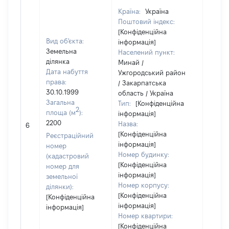
Країна:
Україна
Поштовий індекс:
[Конфіденційна
Вид об'єкта:
інформація]
Земельна
Населений пункт:
ділянка
Минай /
Дата набуття
Ужгородський район
права:
/ Закарпатська
30.10.1999
область / Україна
Загальна
Тип:
[Конфіденційна
2
площа (м
):
інформація]
[Не
2200
Назва:
6
засто
[Конфіденційна
Реєстраційний
інформація]
номер
Номер будинку:
(кадастровий
[Конфіденційна
номер для
інформація]
земельної
Номер корпусу:
ділянки):
[Конфіденційна
[Конфіденційна
інформація]
інформація]
Номер квартири:
[Конфіденційна