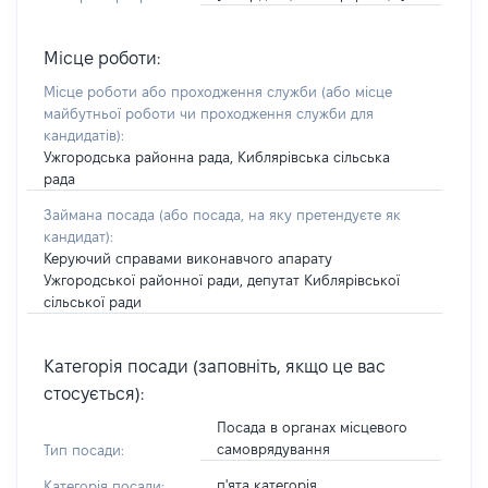
Місце роботи:
Місце роботи або проходження служби
(або місце
майбутньої роботи чи проходження служби для
кандидатів)
:
Ужгородська районна рада, Киблярівська сільська
рада
Займана посада
(або посада, на яку претендуєте як
кандидат)
:
Керуючий справами виконавчого апарату
Ужгородської районної ради, депутат Киблярівської
сільської ради
Категорія посади (заповніть, якщо це вас
стосується):
Посада в органах місцевого
самоврядування
Тип посади:
п'ята категорія
Категорія посади: