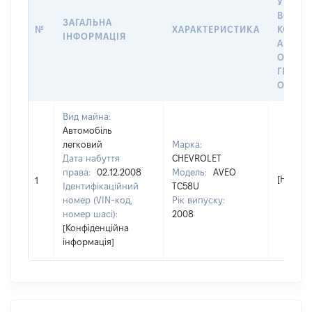
У ВЛАС
ВОЛОД
ЗАГАЛЬНА
№
ХАРАКТЕРИСТИКА
КОРИС
ІНФОРМАЦІЯ
АБО З
ОСТА
ГРОШ
ОЦІНК
Вид майна:
Автомобіль
легковий
Марка:
Дата набуття
CHEVROLET
права:
02.12.2008
Модель:
AVEO
[Не від
1
Ідентифікаційний
TC58U
номер (VIN-код,
Рік випуску:
номер шасі):
2008
[Конфіденційна
інформація]