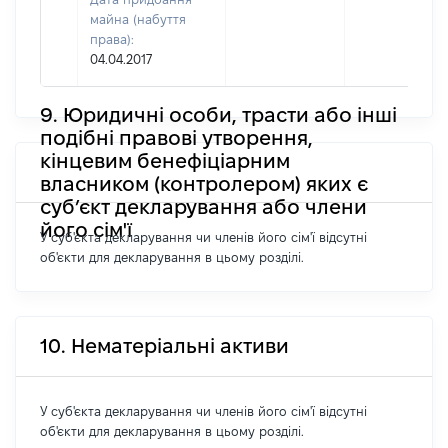
майна (набуття
права):
04.04.2017
9. Юридичні особи, трасти або інші
подібні правові утворення,
кінцевим бенефіціарним
власником (контролером) яких є
суб’єкт декларування або члени
його сім'ї
У суб'єкта декларування чи членів його сім'ї відсутні
об'єкти для декларування в цьому розділі.
10. Нематеріальні активи
У суб'єкта декларування чи членів його сім'ї відсутні
об'єкти для декларування в цьому розділі.