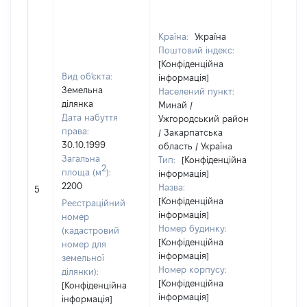
Країна:
Україна
Поштовий індекс:
[Конфіденційна
Вид об'єкта:
інформація]
Земельна
Населений пункт:
ділянка
Минай /
Дата набуття
Ужгородський район
права:
/ Закарпатська
30.10.1999
область / Україна
Загальна
Тип:
[Конфіденційна
2
площа (м
):
інформація]
[Не
2200
Назва:
5
засто
[Конфіденційна
Реєстраційний
інформація]
номер
Номер будинку:
(кадастровий
[Конфіденційна
номер для
інформація]
земельної
Номер корпусу:
ділянки):
[Конфіденційна
[Конфіденційна
інформація]
інформація]