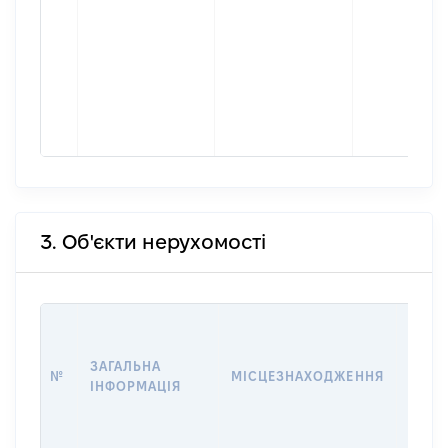
3. Об'єкти нерухомості
ВАРТ
ДАТУ
ЗАГАЛЬНА
ПРАВ
№
МІСЦЕЗНАХОДЖЕННЯ
ІНФОРМАЦІЯ
ОСТ
ГРО
ОЦІ