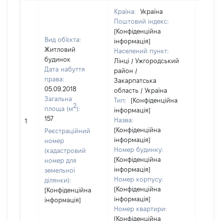
Країна:
Україна
Поштовий індекс:
[Конфіденційна
Вид об'єкта:
інформація]
Житловий
Населений пункт:
будинок
Лінці / Ужгородський
Дата набуття
район /
права:
Закарпатська
05.09.2018
область / Україна
Загальна
Тип:
[Конфіденційна
2
площа (м
):
інформація]
157
Назва:
3050
1
[Конфіденційна
Реєстраційний
інформація]
номер
Номер будинку:
(кадастровий
[Конфіденційна
номер для
інформація]
земельної
Номер корпусу:
ділянки):
[Конфіденційна
[Конфіденційна
інформація]
інформація]
Номер квартири:
[Конфіденційна