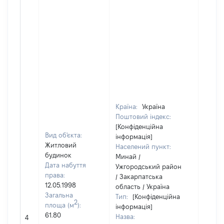
Країна:
Україна
Поштовий індекс:
[Конфіденційна
Вид об'єкта:
інформація]
Житловий
Населений пункт:
будинок
Минай /
Дата набуття
Ужгородський район
права:
/ Закарпатська
12.05.1998
область / Україна
Загальна
Тип:
[Конфіденційна
2
площа (м
):
інформація]
[Не
61.80
Назва:
4
засто