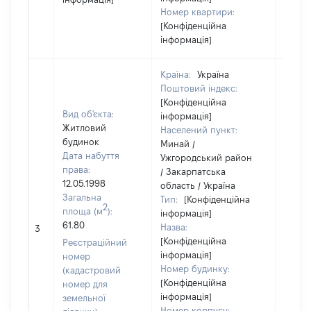
Номер квартири:
[Конфіденційна
інформація]
Країна:
Україна
Поштовий індекс:
[Конфіденційна
Вид об'єкта:
інформація]
Житловий
Населений пункт:
будинок
Минай /
Дата набуття
Ужгородський район
права:
/ Закарпатська
12.05.1998
область / Україна
Загальна
Тип:
[Конфіденційна
2
площа (м
):
інформація]
[Не
61.80
Назва:
3
засто
[Конфіденційна
Реєстраційний
інформація]
номер
Номер будинку:
(кадастровий
[Конфіденційна
номер для
інформація]
земельної
Номер корпусу: