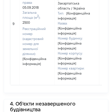
права:
Закарпатська
05.09.2018
область / Україна
Загальна
Тип:
[Конфіденційна
2
площа (м
):
інформація]
2500
Назва:
20000
9
[Конфіденційна
Реєстраційний
інформація]
номер
Номер будинку:
(кадастровий
[Конфіденційна
номер для
інформація]
земельної
Номер корпусу:
ділянки):
[Конфіденційна
[Конфіденційна
інформація]
інформація]
Номер квартири:
[Конфіденційна
інформація]
4. Об'єкти незавершеного
будівництва