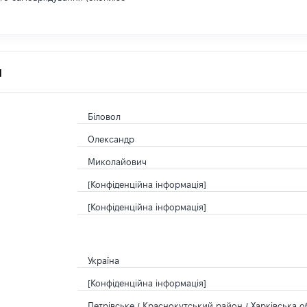
я
Біловол
Олександр
Миколайович
[Конфіденційна інформація]
[Конфіденційна інформація]
Україна
[Конфіденційна інформація]
Петрівське / Краснокутський район / Харківська об