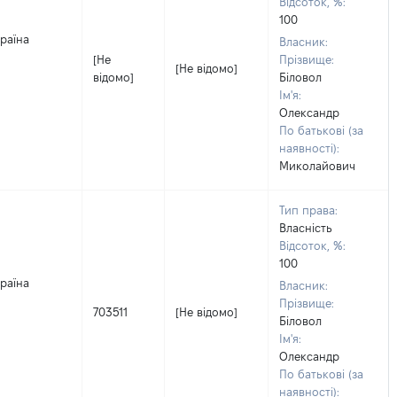
Відсоток, %:
100
країна
Власник:
[Не
Прізвище:
[Не відомо]
відомо]
Біловол
Ім'я:
Олександр
По батькові (за
наявності):
Миколайович
Тип права:
Власність
Відсоток, %:
100
країна
Власник:
Прізвище:
703511
[Не відомо]
Біловол
Ім'я:
Олександр
По батькові (за
наявності):