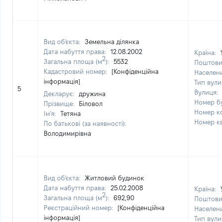
Вид об'єкта:
Земельна ділянка
Дата набуття права:
12.08.2002
Країна:
2
Загальна площа (м
):
5532
Поштови
Кадастровий номер:
[Конфіденційна
Населен
інформація]
Тип вули
5
Вулиця:
Декларує:
дружина
Номер б
Прізвище:
Біловол
Номер к
Ім'я:
Тетяна
Номер к
По батькові (за наявності):
Володимирівна
Вид об'єкта:
Житловий будинок
Дата набуття права:
25.02.2008
Країна:
2
Загальна площа (м
):
692,90
Поштови
Реєстраційний номер:
[Конфіденційна
Населен
інформація]
Тип вули