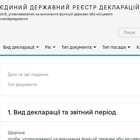
ЄДИНИЙ ДЕРЖАВНИЙ РЕЄСТР ДЕКЛАРАЦІ
осіб, уповноважених на виконання функцій держави або місцевого
самоврядування
Вид декларації:
Рік:
Тип документа:
Тип посади:
К
Дата та час подання:
Тип документа:
1. Вид декларації та звітний період
Щорічна
особи, уповноваженої на виконання функцій держави або місцев