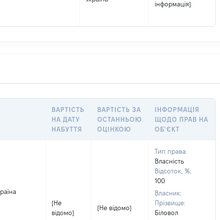
інформація]
ВАРТІСТЬ
ВАРТІСТЬ ЗА
ІНФОРМАЦІЯ
НА ДАТУ
ОСТАННЬОЮ
ЩОДО ПРАВ НА
НАБУТТЯ
ОЦІНКОЮ
ОБ'ЄКТ
Тип права:
Власність
Відсоток, %:
100
країна
Власник:
[Не
Прізвище:
[Не відомо]
відомо]
Біловол