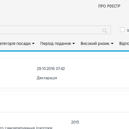
Й
ПРО РЕЄСТР
ш
атегорія посади:
Період подання:
Високий ризик:
Відп
29.10.2016 07:42
Декларація
2015
ого самоврядування (охоплює