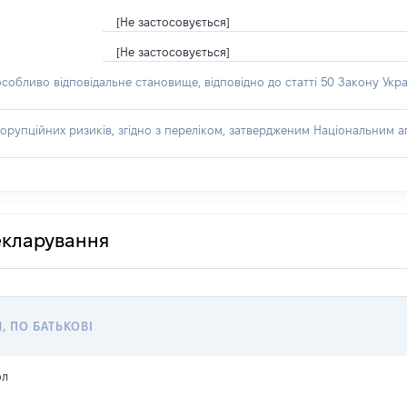
[Не застосовується]
[Не застосовується]
особливо відповідальне становище, відповідно до статті 50 Закону Укра
орупційних ризиків, згідно з переліком, затвердженим Національним аг
декларування
Я, ПО БАТЬКОВІ
ол