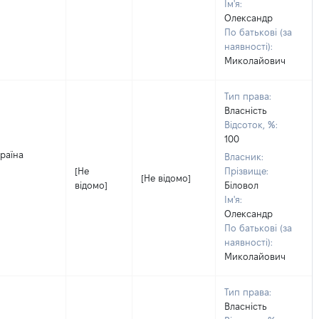
Ім'я:
Олександр
По батькові (за
наявності):
Миколайович
Тип права:
Власність
Відсоток, %:
100
країна
Власник:
[Не
Прізвище:
[Не відомо]
відомо]
Біловол
Ім'я:
Олександр
По батькові (за
наявності):
Миколайович
Тип права:
Власність