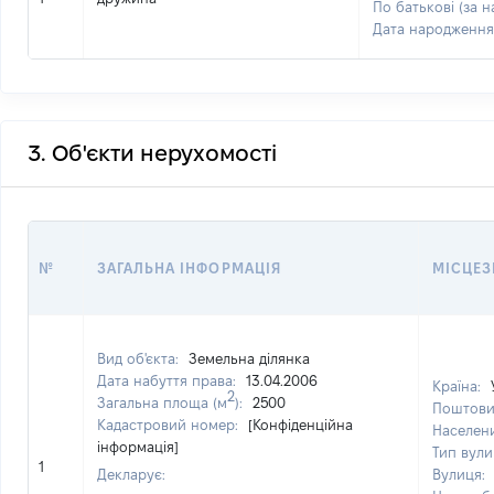
По батькові (за н
Дата народження
3. Об'єкти нерухомості
№
ЗАГАЛЬНА ІНФОРМАЦІЯ
МІСЦЕ
Вид об'єкта:
Земельна ділянка
Дата набуття права:
13.04.2006
Країна:
2
Загальна площа (м
):
2500
Поштови
Кадастровий номер:
[Конфіденційна
Населен
інформація]
Тип вули
1
Декларує:
Вулиця: