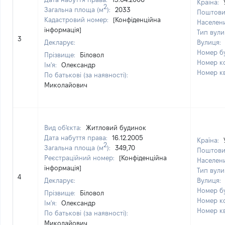
Країна:
2
Загальна площа (м
):
2033
Поштови
Кадастровий номер:
[Конфіденційна
Населен
інформація]
Тип вули
3
Декларує:
Вулиця:
Номер б
Прізвище:
Біловол
Номер к
Ім'я:
Олександр
Номер к
По батькові (за наявності):
Миколайович
Вид об'єкта:
Житловий будинок
Дата набуття права:
16.12.2005
Країна:
2
Загальна площа (м
):
349,70
Поштови
Реєстраційний номер:
[Конфіденційна
Населен
інформація]
Тип вули
4
Декларує:
Вулиця:
Номер б
Прізвище:
Біловол
Номер к
Ім'я:
Олександр
Номер к
По батькові (за наявності):
Миколайович