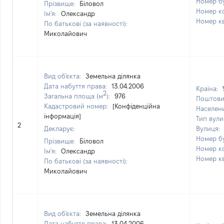
Номер б
Прізвище:
Біловол
Номер к
Ім'я:
Олександр
Номер к
По батькові (за наявності):
Миколайович
Вид об'єкта:
Земельна ділянка
Дата набуття права:
13.04.2006
Країна:
2
Загальна площа (м
):
976
Поштови
Кадастровий номер:
[Конфіденційна
Населен
інформація]
Тип вули
2
Декларує:
Вулиця:
Номер б
Прізвище:
Біловол
Номер к
Ім'я:
Олександр
Номер к
По батькові (за наявності):
Миколайович
Вид об'єкта:
Земельна ділянка
Дата набуття права:
13.04.2006