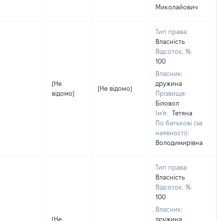
Миколайович
Тип права:
Власність
Відсоток, %:
100
Власник:
[Не
дружина
[Не відомо]
відомо]
Прізвище:
Біловол
Ім'я:
Тетяна
По батькові (за
наявності):
Володимирівна
Тип права:
Власність
Відсоток, %:
100
Власник:
[Не
дружина