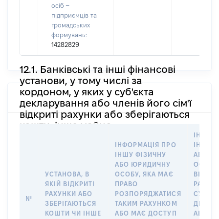
осіб –
підприємців та
громадських
формувань:
14282829
12.1. Банківські та інші фінансові
установи, у тому числі за
кордоном, у яких у суб'єкта
декларування або членів його сім'ї
відкриті рахунки або зберігаються
кошти, інше майно
ІНФОР
ІНФОРМАЦІЯ ПРО
ІНШУ 
ІНШУ ФІЗИЧНУ
АБО Ю
АБО ЮРИДИЧНУ
ОСОБУ,
УСТАНОВА, В
ОСОБУ, ЯКА МАЄ
ВІДКР
ЯКІЙ ВІДКРИТІ
ПРАВО
РАХУНО
РАХУНКИ АБО
РОЗПОРЯДЖАТИСЯ
СУБ’ЄК
№
ЗБЕРІГАЮТЬСЯ
ТАКИМ РАХУНКОМ
ДЕКЛА
КОШТИ ЧИ ІНШЕ
АБО МАЄ ДОСТУП
АБО ЧЛ