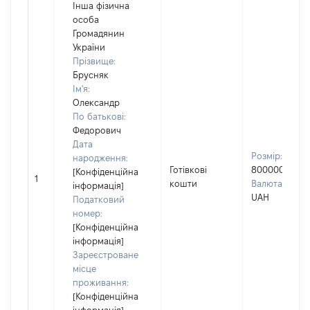
Інша фізична
особа
Громадянин
України
Прізвище:
Брусняк
Ім'я:
Олександр
По батькові:
Федорович
Дата
Розмір:
народження:
Готівкові
800000
[Конфіденційна
1
кошти
Валюта:
інформація]
UAH
Податковий
номер:
[Конфіденційна
інформація]
Зареєстроване
місце
проживання:
[Конфіденційна