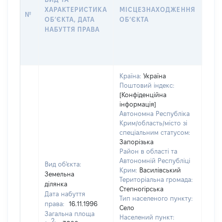
ПРА
ХАРАКТЕРИСТИКА
МІСЦЕЗНАХОДЖЕННЯ
№
ЗА
ОБʼЄКТА, ДАТА
ОБʼЄКТА
ОС
НАБУТТЯ ПРАВА
ГР
ОЦІ
ГРН
Країна:
Україна
Поштовий індекс:
[Конфіденційна
інформація]
Автономна Республіка
Крим/область/місто зі
спеціальним статусом:
Запорізька
Район в області та
Автономній Республіці
Вид об'єкта:
Крим:
Василівський
Земельна
Територіальна громада:
ділянка
Степногірська
Дата набуття
Тип населеного пункту:
права:
16.11.1996
Село
Загальна площа
Населений пункт:
2