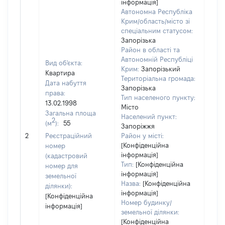
інформація]
Автономна Республіка
Крим/область/місто зі
спеціальним статусом:
Запорізька
Район в області та
Автономній Республіці
Вид об'єкта:
Крим:
Запорізький
Квартира
Територіальна громада:
Дата набуття
Запорізька
права:
Тип населеного пункту:
13.02.1998
Місто
Загальна площа
Населений пункт:
2
(м
):
55
Запоріжжя
[Не 
2
Реєстраційний
Район у місті:
[Конфіденційна
номер
інформація]
(кадастровий
Тип:
[Конфіденційна
номер для
інформація]
земельної
Назва:
[Конфіденційна
ділянки):
інформація]
[Конфіденційна
Номер будинку/
інформація]
земельної ділянки:
[Конфіденційна