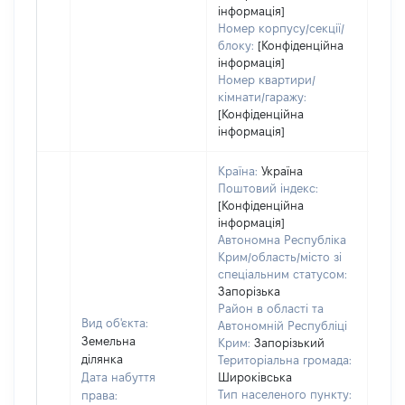
інформація]
Номер корпусу/секції/
блоку:
[Конфіденційна
інформація]
Номер квартири/
кімнати/гаражу:
[Конфіденційна
інформація]
Країна:
Україна
Поштовий індекс:
[Конфіденційна
інформація]
Автономна Республіка
Крим/область/місто зі
спеціальним статусом:
Запорізька
Район в області та
Вид об'єкта:
Автономній Республіці
Земельна
Крим:
Запорізький
ділянка
Територіальна громада:
Дата набуття
Широківська
Тип населеного пункту:
права:
3145