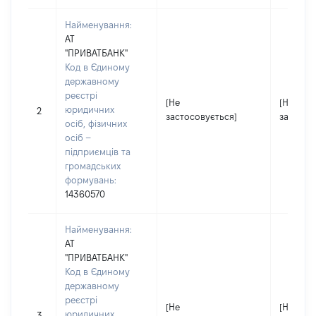
Найменування:
АТ
"ПРИВАТБАНК"
Код в Єдиному
державному
реєстрі
[Не
[Не
юридичних
2
застосовується]
застосо
осіб, фізичних
осіб –
підприємців та
громадських
формувань:
14360570
Найменування:
АТ
"ПРИВАТБАНК"
Код в Єдиному
державному
реєстрі
[Не
[Не
юридичних
3