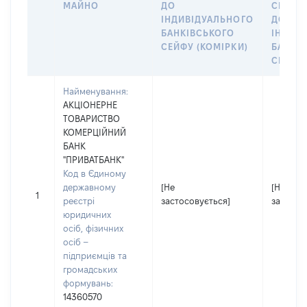
МАЙНО
ДО
СІМ’Ї 
ІНДИВІДУАЛЬНОГО
ДОГОВ
БАНКІВСЬКОГО
ІНДИВ
СЕЙФУ (КОМІРКИ)
БАНКІ
СЕЙФУ 
Найменування:
АКЦІОНЕРНЕ
ТОВАРИСТВО
КОМЕРЦІЙНИЙ
БАНК
"ПРИВАТБАНК"
Код в Єдиному
державному
[Не
[Не
1
реєстрі
застосовується]
застосо
юридичних
осіб, фізичних
осіб –
підприємців та
громадських
формувань:
14360570