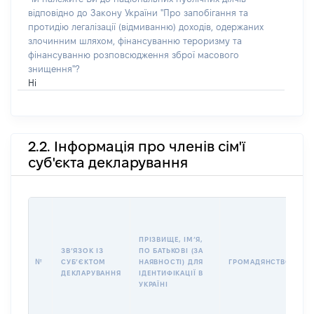
відповідно до Закону України "Про запобігання та
протидію легалізації (відмиванню) доходів, одержаних
злочинним шляхом, фінансуванню тероризму та
фінансуванню розповсюдження зброї масового
знищення"?
Ні
2.2. Інформація про членів сім'ї
суб'єкта декларування
П
І
Б
ПРІЗВИЩЕ, ІМʼЯ,
І
ЗВʼЯЗОК ІЗ
ПО БАТЬКОВІ (ЗА
№
СУБʼЄКТОМ
НАЯВНОСТІ) ДЛЯ
ГРОМАДЯНСТВО
У
ДЕКЛАРУВАННЯ
ІДЕНТИФІКАЦІЇ В
Д
УКРАЇНІ