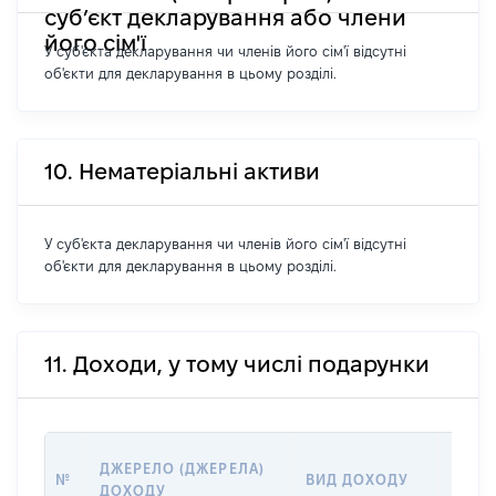
суб’єкт декларування або члени
його сім'ї
У суб'єкта декларування чи членів його сім'ї відсутні
об'єкти для декларування в цьому розділі.
10. Нематеріальні активи
У суб'єкта декларування чи членів його сім'ї відсутні
об'єкти для декларування в цьому розділі.
11. Доходи, у тому числі подарунки
РОЗМ
ДЖЕРЕЛО (ДЖЕРЕЛА)
№
ВИД ДОХОДУ
(ВАРТ
ДОХОДУ