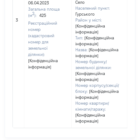
Село
06.04.2023
Тип
Населений пункт:
Загальна площа
варт
2
Гурського
(м
):
425
обʼє
3
Район у місті:
варт
Реєстраційний
[Конфіденційна
дату
номер
інформація]
набу
(кадастровий
Тип:
[Конфіденційна
пра
номер для
інформація]
земельної
Назва:
[Конфіденційна
ділянки):
інформація]
[Конфіденційна
Номер будинку/
інформація]
земельної ділянки:
[Конфіденційна
інформація]
Номер корпусу/секції/
блоку:
[Конфіденційна
інформація]
Номер квартири/
кімнати/гаражу:
[Конфіденційна
інформація]