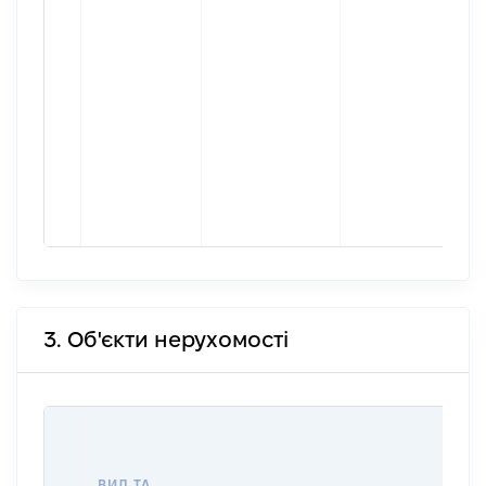
3. Об'єкти нерухомості
ВАР
ДАТ
НАБ
ВИД ТА