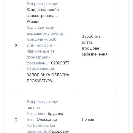
Джерело доходу:
Юридична особа,
зареєстрована в
Україні
Код в Єдиному
державному реєстрі
Заробітна
юридичних осіб,
плата
фізичних осіб –
76366
2
(грошове
підприємців та
забезпечення)
громадських
формувань:
02909973
Найменування:
ЗАПОРІЗЬКА ОБЛАСНА
ПРОКУРАТУРА
Джерело доходу:
чоловік
Прізвище:
Брусняк
Ім'я:
Олександр
Пенсія
27796
3
По батькові (за
наявності):
Федорович