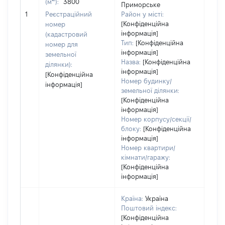
(м
):
3800
Приморське
[Не 
1
Реєстраційний
Район у місті:
[Конфіденційна
номер
інформація]
(кадастровий
Тип:
[Конфіденційна
номер для
інформація]
земельної
Назва:
[Конфіденційна
ділянки):
інформація]
[Конфіденційна
Номер будинку/
інформація]
земельної ділянки:
[Конфіденційна
інформація]
Номер корпусу/секції/
блоку:
[Конфіденційна
інформація]
Номер квартири/
кімнати/гаражу:
[Конфіденційна
інформація]
Країна:
Україна
Поштовий індекс:
[Конфіденційна