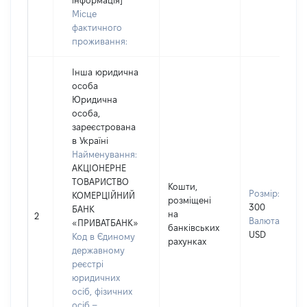
інформація]
Місце
фактичного
проживання:
Інша юридична
особа
Юридична
особа,
зареєстрована
в Україні
Найменування:
АКЦІОНЕРНЕ
ТОВАРИСТВО
Кошти,
Розмір:
КОМЕРЦІЙНИЙ
розміщені
300
БАНК
на
2
Валюта:
«ПРИВАТБАНК»
банківських
USD
Код в Єдиному
рахунках
державному
реєстрі
юридичних
осіб, фізичних
осіб –