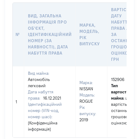
ВАРТІСТЬ Н
ВИД, ЗАГАЛЬНА
ДАТУ
ІНФОРМАЦІЯ ПРО
НАБУТТЯ
МАРКА,
ОБʼЄКТ,
ПРАВА АБО
МОДЕЛЬ,
№
ІДЕНТИФІКАЦІЙНИЙ
ЗА
РІК
НОМЕР (ЗА
ОСТАННЬО
ВИПУСКУ
НАЯВНОСТІ), ДАТА
ГРОШОВОЮ
НАБУТТЯ ПРАВА
ОЦІНКОЮ,
ГРН
Вид майна:
Автомобіль
152906
Марка:
легковий
Тип
NISSAN
Дата набуття
вартості
Модель:
права:
16.12.2021
майна:
це
ROGUE
1
Ідентифікаційний
вартість за
Рік
номер (VIN-код,
останньою
випуску:
номер шасі):
грошовою
2019
[Конфіденційна
оцінкою
інформація]