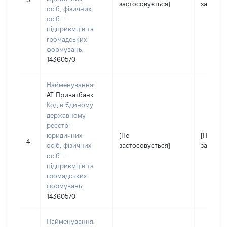
застосовується]
застосо
осіб, фізичних
осіб –
підприємців та
громадських
формувань:
14360570
Найменування:
АТ Приватбанк
Код в Єдиному
державному
реєстрі
юридичних
[Не
[Не
4
осіб, фізичних
застосовується]
застосо
осіб –
підприємців та
громадських
формувань:
14360570
Найменування: