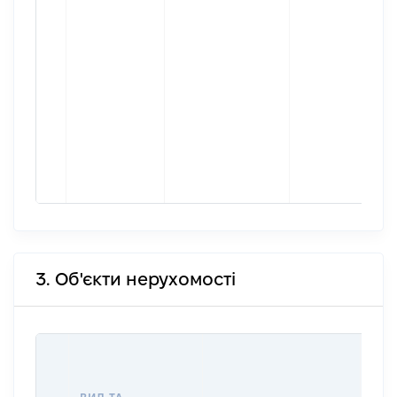
3. Об'єкти нерухомості
ВАР
ДАТ
НАБ