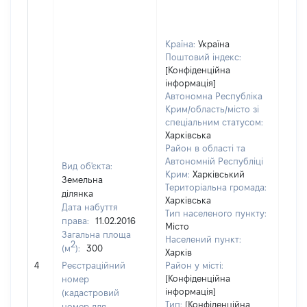
Країна:
Україна
Поштовий індекс:
[Конфіденційна
інформація]
Автономна Республіка
Крим/область/місто зі
спеціальним статусом:
Харківська
Район в області та
Автономній Республіці
Вид об'єкта:
Крим:
Харківський
Земельна
Територіальна громада:
ділянка
Харківська
Дата набуття
Тип населеного пункту:
права:
11.02.2016
Місто
Загальна площа
Населений пункт:
2
(м
):
300
Харків
[Не 
4
Реєстраційний
Район у місті:
[Конфіденційна
номер
інформація]
(кадастровий
Тип:
[Конфіденційна
номер для