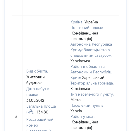
Країна:
Україна
Поштовий індекс:
[Конфіденційна
інформація]
Автономна Республіка
Крим/область/місто зі
спеціальним статусом:
Харківська
Район в області та
Вид об'єкта:
Автономній Республіці
Житловий
Крим:
Харківський
будинок
Територіальна громада:
Дата набуття
Харківська
Тип населеного пункту:
права:
2756
Місто
31.05.2012
Тип
Населений пункт:
Загальна площа
варт
2
Харків
(м
):
134,80
обʼє
3
Район у місті:
варт
Реєстраційний
[Конфіденційна
ост
номер
інформація]
гро