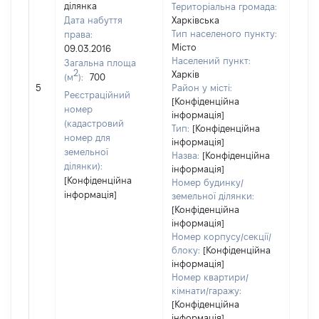
ділянка
Територіальна громада:
Дата набуття
Харківська
Тип населеного пункту:
права:
Місто
09.03.2016
Населений пункт:
Загальна площа
2
Харків
(м
):
700
[Не 
5
Район у місті:
Реєстраційний
[Конфіденційна
номер
інформація]
(кадастровий
Тип:
[Конфіденційна
номер для
інформація]
земельної
Назва:
[Конфіденційна
ділянки):
інформація]
[Конфіденційна
Номер будинку/
інформація]
земельної ділянки:
[Конфіденційна
інформація]
Номер корпусу/секції/
блоку:
[Конфіденційна
інформація]
Номер квартири/
кімнати/гаражу:
[Конфіденційна
інформація]