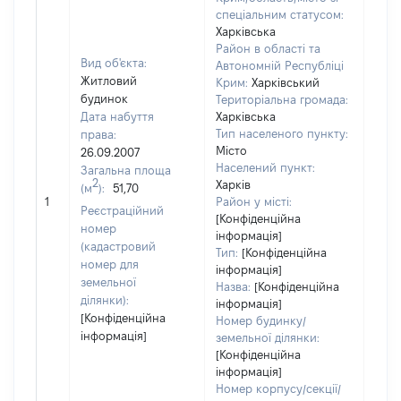
спеціальним статусом:
Харківська
Район в області та
Вид об'єкта:
Автономній Республіці
Житловий
Крим:
Харківський
будинок
Територіальна громада:
Дата набуття
Харківська
Тип населеного пункту:
права:
Місто
26.09.2007
Населений пункт:
Загальна площа
2
Харків
(м
):
51,70
[Не 
1
Район у місті:
Реєстраційний
[Конфіденційна
номер
інформація]
(кадастровий
Тип:
[Конфіденційна
номер для
інформація]
земельної
Назва:
[Конфіденційна
ділянки):
інформація]
[Конфіденційна
Номер будинку/
інформація]
земельної ділянки:
[Конфіденційна
інформація]
Номер корпусу/секції/