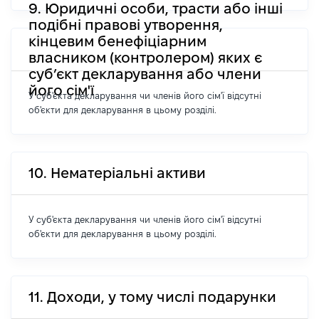
9. Юридичні особи, трасти або інші
подібні правові утворення,
кінцевим бенефіціарним
власником (контролером) яких є
суб’єкт декларування або члени
його сім'ї
У суб'єкта декларування чи членів його сім'ї відсутні
об'єкти для декларування в цьому розділі.
10. Нематеріальні активи
У суб'єкта декларування чи членів його сім'ї відсутні
об'єкти для декларування в цьому розділі.
11. Доходи, у тому числі подарунки