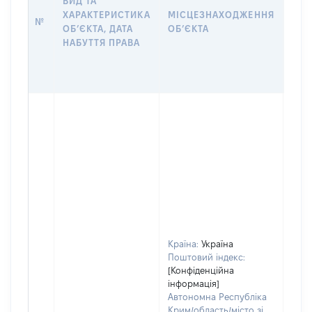
ВИД ТА
ПРА
ХАРАКТЕРИСТИКА
МІСЦЕЗНАХОДЖЕННЯ
№
ЗА
ОБʼЄКТА, ДАТА
ОБʼЄКТА
ОС
НАБУТТЯ ПРАВА
ГР
ОЦІ
ГРН
Країна:
Україна
Поштовий індекс:
[Конфіденційна
інформація]
Автономна Республіка
Крим/область/місто зі