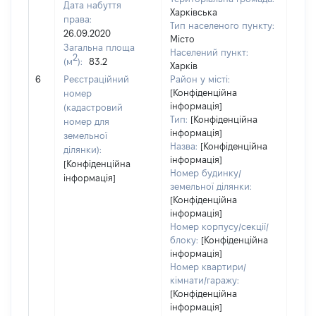
Дата набуття
Харківська
права:
Тип населеного пункту:
400
26.09.2020
Місто
Тип
Загальна площа
Населений пункт:
варт
2
(м
):
83.2
Харків
обʼє
6
Реєстраційний
Район у місті:
варт
[Конфіденційна
номер
ост
інформація]
(кадастровий
гро
Тип:
[Конфіденційна
номер для
оці
інформація]
земельної
Назва:
[Конфіденційна
ділянки):
інформація]
[Конфіденційна
Номер будинку/
інформація]
земельної ділянки:
[Конфіденційна
інформація]
Номер корпусу/секції/
блоку:
[Конфіденційна
інформація]
Номер квартири/
кімнати/гаражу:
[Конфіденційна
інформація]