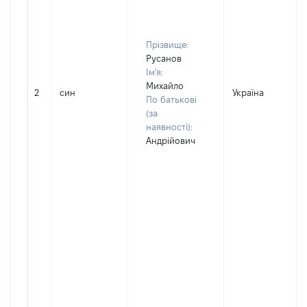
Прізвище:
Русанов
Ім'я:
Михайло
2
син
Україна
По батькові
(за
наявності):
Андрійович