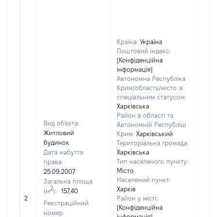
Країна:
Україна
Поштовий індекс:
[Конфіденційна
інформація]
Автономна Республіка
Крим/область/місто зі
спеціальним статусом:
Харківська
Район в області та
Вид об'єкта:
Автономній Республіці
Житловий
Крим:
Харківський
будинок
Територіальна громада:
Дата набуття
Харківська
Тип населеного пункту:
права:
1249
Місто
25.09.2007
Тип
Населений пункт:
Загальна площа
варт
2
Харків
(м
):
157,40
обʼє
2
Район у місті:
варт
Реєстраційний
[Конфіденційна
ост
номер
інформація]