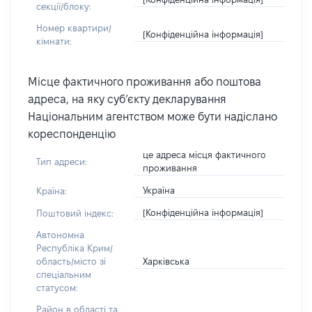
секції/блоку:
Номер квартири/
[Конфіденційна інформація]
кімнати:
Місце фактичного проживання або поштова
адреса, на яку суб’єкту декларування
Національним агентством може бути надіслано
кореспонденцію
це адреса місця фактичного
Тип адреси:
проживання
Україна
Країна:
[Конфіденційна інформація]
Поштовий індекс:
Автономна
Республіка Крим/
Харківська
область/місто зі
спеціальним
статусом:
Район в області та