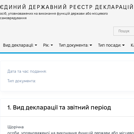
ЄДИНИЙ ДЕРЖАВНИЙ РЕЄСТР ДЕКЛАРАЦІ
осіб, уповноважених на виконання функцій держави або місцевого
самоврядування
Вид декларації:
Рік:
Тип документа:
Тип посади:
К
Дата та час подання:
Тип документа:
1. Вид декларації та звітний період
Щорічна
особи, уповноваженої на виконання функцій держави або місцев