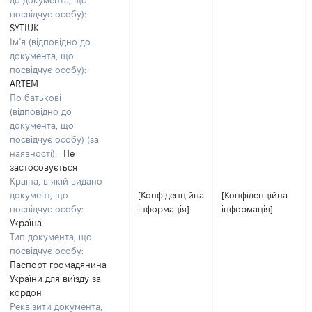
до документа, що
посвідчує особу):
SYTIUK
Ім’я (відповідно до
документа, що
посвідчує особу):
ARTEM
По батькові
(відповідно до
документа, що
посвідчує особу) (за
наявності):
Не
застосовується
Країна, в якій видано
документ, що
[Конфіденційна
[Конфіденційна
посвідчує особу:
інформація]
інформація]
Україна
Тип документа, що
посвідчує особу:
Паспорт громадянина
України для виїзду за
кордон
Реквізити документа,