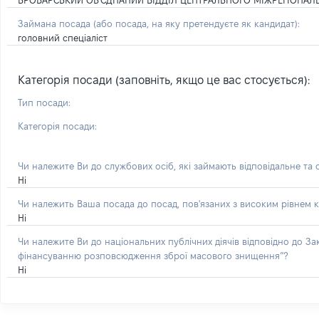
БРОВАРСЬКИЙ ОБ'ЄДНАНИЙ ВІДДІЛ ЦЕНТРАЛЬНОГО МІЖРЕГІОНАЛЬН
Займана посада
(або посада, на яку претендуєте як кандидат)
:
головний спеціаліст
Категорія посади (заповніть, якщо це вас стосується):
Тип посади:
Категорія посади:
Чи належите Ви до службових осіб, які займають відповідальне та
Ні
Чи належить Ваша посада до посад, пов'язаних з високим рівнем к
Ні
Чи належите Ви до національних публічних діячів відповідно до З
фінансуванню розповсюдження зброї масового знищення”?
Ні