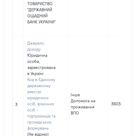
ТОВАРИСТВО
"ДЕРЖАВНИЙ
ОЩАДНИЙ
БАНК УКРАЇНИ"
Джерело
доходу:
Юридична
особа,
зареєстрована
в Україні
Код в Єдиному
державному
реєстрі
Інше
юридичних
Допомога на
осіб, фізичних
3603
3
проживання
осіб –
ВПО
підприємців та
громадських
формувань:
[Не відомо]