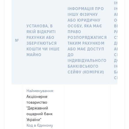
ІНФОР
ІНФОРМАЦІЯ ПРО
ІНШУ 
ІНШУ ФІЗИЧНУ
АБО Ю
АБО ЮРИДИЧНУ
ОСОБУ,
УСТАНОВА, В
ОСОБУ, ЯКА МАЄ
ВІДКР
ЯКІЙ ВІДКРИТІ
ПРАВО
РАХУНО
РАХУНКИ АБО
РОЗПОРЯДЖАТИСЯ
СУБ’ЄК
№
ЗБЕРІГАЮТЬСЯ
ТАКИМ РАХУНКОМ
ДЕКЛА
КОШТИ ЧИ ІНШЕ
АБО МАЄ ДОСТУП
АБО ЧЛ
МАЙНО
ДО
СІМ’Ї 
ІНДИВІДУАЛЬНОГО
ДОГОВ
БАНКІВСЬКОГО
ІНДИВ
СЕЙФУ (КОМІРКИ)
БАНКІ
СЕЙФУ 
Найменування:
Акціонерне
товариство
"Державний
ощадний банк
України"
Код в Єдиному