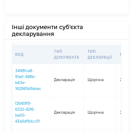
Інші документи суб'єкта
декларування
ТИП
ТИП
КОД
ПЕРІ
ДОКУМЕНТА
ДЕКЛАРАЦІЇ
3498fce8-
91e0-498b-
Декларація
Щорічна
2025
b63e-
162865d9abec
f2640ff9-
6322-42f6-
Декларація
Щорічна
2023
be00-
43a5df9dcc51