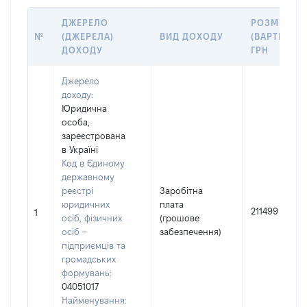
ДЖЕРЕЛО
РОЗМІР
№
(ДЖЕРЕЛА)
ВИД ДОХОДУ
(ВАРТІСТЬ),
ДОХОДУ
ГРН
Джерело
доходу:
Юридична
особа,
зареєстрована
в Україні
Код в Єдиному
державному
реєстрі
Заробітна
юридичних
плата
211499
1
осіб, фізичних
(грошове
осіб –
забезпечення)
підприємців та
громадських
формувань:
04051017
Найменування: