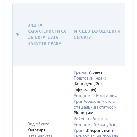
ВАР
ДАТ
НАБ
ВИД ТА
ПРА
ХАРАКТЕРИСТИКА
МІСЦЕЗНАХОДЖЕННЯ
№
ЗА
ОБʼЄКТА, ДАТА
ОБʼЄКТА
ОС
НАБУТТЯ ПРАВА
ГР
ОЦІ
ГРН
Країна:
Україна
Поштовий індекс:
[Конфіденційна
інформація]
Автономна Республіка
Крим/область/місто зі
спеціальним статусом:
Вінницька
Район в області та
Вид об'єкта:
Автономній Республіці
Квартира
Крим:
Жмеринський
Дата набуття
Територіальна громада: