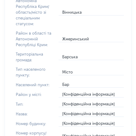
Автономна
Республіка Крим/
Вінницька
область/місто зі
спеціальним
статусом:
Район в області та
Жмеринський
Автономній
Республіці Крим:
Територіальна
Барська
громада:
Тип населеного
Місто
пункту:
Бар
Населений пункт:
[Конфіденційна інформація]
Район у місті:
[Конфіденційна інформація]
Тип:
[Конфіденційна інформація]
Назва:
[Конфіденційна інформація]
Номер будинку:
Номер корпусу/
[Конфіденційна інформація]