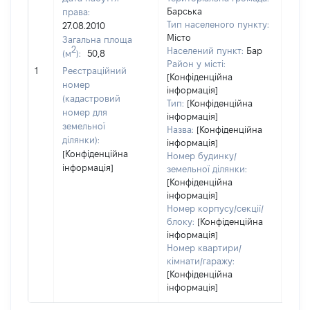
Барська
права:
9
Тип населеного пункту:
27.08.2010
Тип
Місто
Загальна площа
варт
2
Населений пункт:
Бар
(м
):
50,8
обʼє
Район у місті:
1
Реєстраційний
варт
[Конфіденційна
номер
дату
інформація]
(кадастровий
Тип:
[Конфіденційна
набу
номер для
інформація]
пра
земельної
Назва:
[Конфіденційна
ділянки):
інформація]
[Конфіденційна
Номер будинку/
інформація]
земельної ділянки:
[Конфіденційна
інформація]
Номер корпусу/секції/
блоку:
[Конфіденційна
інформація]
Номер квартири/
кімнати/гаражу:
[Конфіденційна
інформація]