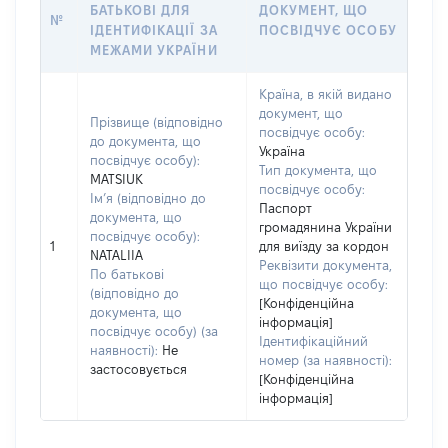
БАТЬКОВІ ДЛЯ
ДОКУМЕНТ, ЩО
№
ІДЕНТИФІКАЦІЇ ЗА
ПОСВІДЧУЄ ОСОБУ
МЕЖАМИ УКРАЇНИ
Країна, в якій видано
документ, що
Прізвище (відповідно
посвідчує особу:
до документа, що
Україна
посвідчує особу):
Тип документа, що
MATSIUK
посвідчує особу:
Ім’я (відповідно до
Паспорт
документа, що
громадянина України
посвідчує особу):
1
для виїзду за кордон
NATALIIA
Реквізити документа,
По батькові
що посвідчує особу:
(відповідно до
[Конфіденційна
документа, що
інформація]
посвідчує особу) (за
Ідентифікаційний
наявності):
Не
номер (за наявності):
застосовується
[Конфіденційна
інформація]