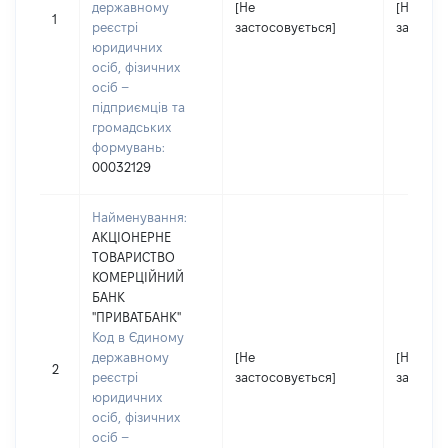
державному
[Не
[Не
1
реєстрі
застосовується]
застосо
юридичних
осіб, фізичних
осіб –
підприємців та
громадських
формувань:
00032129
Найменування:
АКЦІОНЕРНЕ
ТОВАРИСТВО
КОМЕРЦІЙНИЙ
БАНК
"ПРИВАТБАНК"
Код в Єдиному
державному
[Не
[Не
2
реєстрі
застосовується]
застосо
юридичних
осіб, фізичних
осіб –