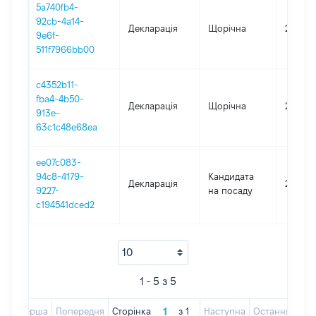
5a740fb4-
92cb-4a14-
Декларація
Щорічна
2022
9e6f-
511f7966bb00
c4352b11-
fba4-4b50-
Декларація
Щорічна
2021
913e-
63c1c48e68ea
ee07c083-
94c8-4179-
Кандидата
Декларація
2020
9227-
на посаду
c194541dced2
1 - 5 з 5
Перша
Попередня
Сторінка
з
1
Наступна
Остання