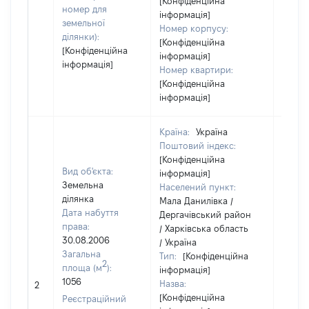
[Конфіденційна
номер для
інформація]
земельної
Номер корпусу:
ділянки):
[Конфіденційна
[Конфіденційна
інформація]
інформація]
Номер квартири:
[Конфіденційна
інформація]
Країна:
Україна
Поштовий індекс:
[Конфіденційна
Вид об'єкта:
інформація]
Земельна
Населений пункт:
ділянка
Мала Данилівка /
Дата набуття
Дергачівський район
права:
/ Харківська область
30.08.2006
/ Україна
Загальна
Тип:
[Конфіденційна
2
площа (м
):
інформація]
1056
Назва:
10200
2
[Конфіденційна
Реєстраційний