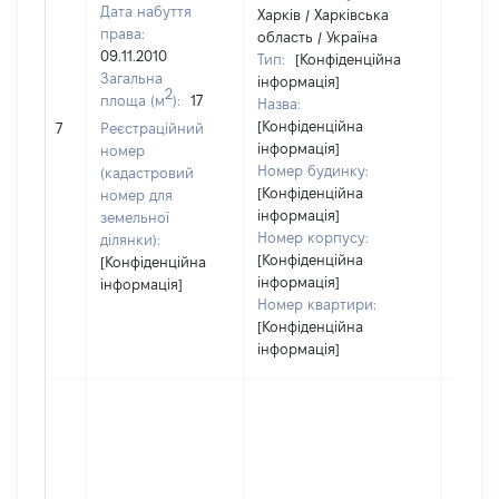
Дата набуття
Харків / Харківська
права:
область / Україна
09.11.2010
Тип:
[Конфіденційна
Загальна
інформація]
2
площа (м
):
17
Назва:
[Не
[Конфіденційна
7
Реєстраційний
засто
інформація]
номер
Номер будинку:
(кадастровий
[Конфіденційна
номер для
інформація]
земельної
Номер корпусу:
ділянки):
[Конфіденційна
[Конфіденційна
інформація]
інформація]
Номер квартири:
[Конфіденційна
інформація]