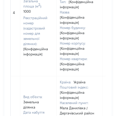
Загальна
Тип:
[Конфіденційна
2
площа (м
):
інформація]
1000
Назва:
7920
4
[Конфіденційна
Реєстраційний
інформація]
номер
Номер будинку:
(кадастровий
[Конфіденційна
номер для
інформація]
земельної
Номер корпусу:
ділянки):
[Конфіденційна
[Конфіденційна
інформація]
інформація]
Номер квартири:
[Конфіденційна
інформація]
Країна:
Україна
Поштовий індекс:
[Конфіденційна
Вид об'єкта:
інформація]
Земельна
Населений пункт:
ділянка
Мала Данилівка /
Дата набуття
Дергачівський район