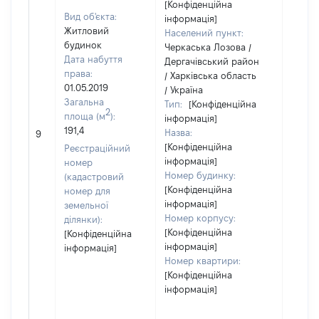
[Конфіденційна
Вид об'єкта:
інформація]
Житловий
Населений пункт:
будинок
Черкаська Лозова /
Дата набуття
Дергачівський район
права:
/ Харківська область
01.05.2019
/ Україна
Загальна
Тип:
[Конфіденційна
2
площа (м
):
інформація]
191,4
Назва:
13240
9
[Конфіденційна
Реєстраційний
інформація]
номер
Номер будинку:
(кадастровий
[Конфіденційна
номер для
інформація]
земельної
Номер корпусу:
ділянки):
[Конфіденційна
[Конфіденційна
інформація]
інформація]
Номер квартири:
[Конфіденційна
інформація]