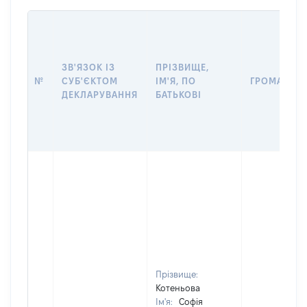
ЗВ'ЯЗОК ІЗ
ПРІЗВИЩЕ,
№
СУБ'ЄКТОМ
ІМ'Я, ПО
ГРОМАДЯН
ДЕКЛАРУВАННЯ
БАТЬКОВІ
Прізвище:
Котеньова
Ім'я:
Софія