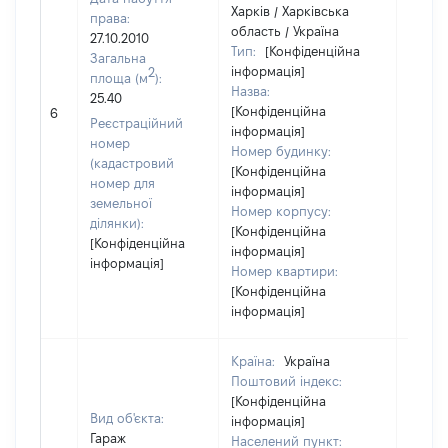
Харків / Харківська
права:
область / Україна
27.10.2010
Тип:
[Конфіденційна
Загальна
інформація]
2
площа (м
):
Назва:
25.40
[Не
[Конфіденційна
6
засто
Реєстраційний
інформація]
номер
Номер будинку:
(кадастровий
[Конфіденційна
номер для
інформація]
земельної
Номер корпусу:
ділянки):
[Конфіденційна
[Конфіденційна
інформація]
інформація]
Номер квартири:
[Конфіденційна
інформація]
Країна:
Україна
Поштовий індекс:
[Конфіденційна
Вид об'єкта:
інформація]
Гараж
Населений пункт: