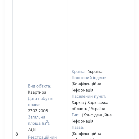
Країна:
Україна
Поштовий індекс:
[Конфіденційна
Вид об'єкта:
інформація]
Квартира
Населений пункт:
Дата набуття
Харків / Харківська
права:
область / Україна
27.03.2008
Тип:
[Конфіденційна
Загальна
інформація]
2
площа (м
):
Назва:
73,8
[Конфіденційна
[Не ві
8
Реєстраційний