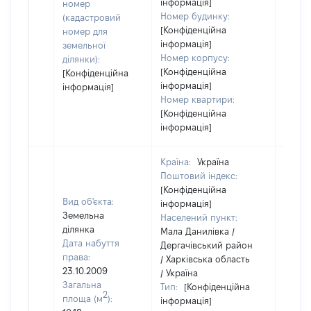
інформація]
номер
Номер будинку:
(кадастровий
[Конфіденційна
номер для
інформація]
земельної
Номер корпусу:
ділянки):
[Конфіденційна
[Конфіденційна
інформація]
інформація]
Номер квартири:
[Конфіденційна
інформація]
Країна:
Україна
Поштовий індекс:
[Конфіденційна
Вид об'єкта:
інформація]
Земельна
Населений пункт:
ділянка
Мала Данилівка /
Дата набуття
Дергачівський район
права:
/ Харківська область
23.10.2009
/ Україна
Загальна
Тип:
[Конфіденційна
2
площа (м
):
інформація]