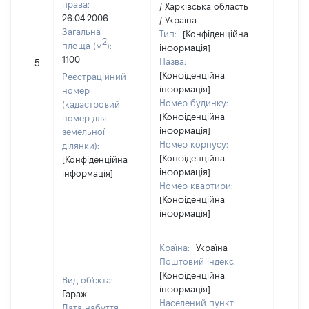
права:
/ Харківська область
26.04.2006
/ Україна
Загальна
Тип:
[Конфіденційна
2
площа (м
):
інформація]
1100
Назва:
11495
5
[Конфіденційна
Реєстраційний
інформація]
номер
Номер будинку:
(кадастровий
[Конфіденційна
номер для
інформація]
земельної
Номер корпусу:
ділянки):
[Конфіденційна
[Конфіденційна
інформація]
інформація]
Номер квартири:
[Конфіденційна
інформація]
Країна:
Україна
Поштовий індекс:
[Конфіденційна
Вид об'єкта:
інформація]
Гараж
Населений пункт:
Дата набуття