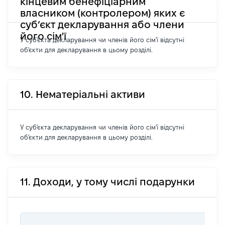
кінцевим бенефіціарним
власником (контролером) яких є
суб’єкт декларування або члени
його сім'ї
У суб'єкта декларування чи членів його сім'ї відсутні
об'єкти для декларування в цьому розділі.
10. Нематеріальні активи
У суб'єкта декларування чи членів його сім'ї відсутні
об'єкти для декларування в цьому розділі.
11. Доходи, у тому числі подарунки