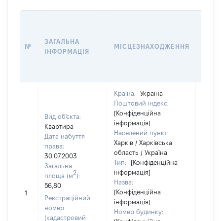
ВАРТ
ДАТУ
ЗАГАЛЬНА
ПРАВ
№
МІСЦЕЗНАХОДЖЕННЯ
ІНФОРМАЦІЯ
ОСТ
ГРО
ОЦІ
Країна:
Україна
Поштовий індекс:
[Конфіденційна
Вид об'єкта:
інформація]
Квартира
Населений пункт:
Дата набуття
Харків / Харківська
права:
область / Україна
30.07.2003
Тип:
[Конфіденційна
Загальна
інформація]
2
площа (м
):
Назва:
56,80
[Конфіденційна
10609
1
Реєстраційний
інформація]
номер
Номер будинку:
(кадастровий