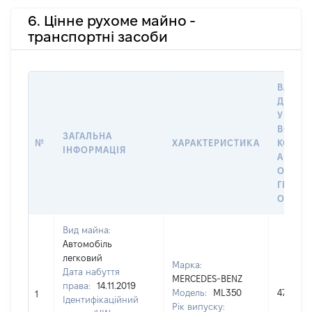
6. Цінне рухоме майно -
транспортні засоби
ВАРТІС
ДАТУ 
У ВЛАС
ВОЛОД
ЗАГАЛЬНА
№
ХАРАКТЕРИСТИКА
КОРИС
ІНФОРМАЦІЯ
АБО З
ОСТА
ГРОШ
ОЦІНК
Вид майна:
Автомобіль
легковий
Марка:
Дата набуття
MERCEDES-BENZ
права:
14.11.2019
Модель:
ML350
477752
1
Ідентифікаційний
Рік випуску: