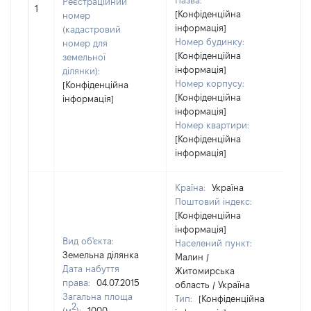
Назва:
Реєстраційний
[Н
1
[Конфіденційна
номер
інформація]
(кадастровий
Номер будинку:
номер для
[Конфіденційна
земельної
інформація]
ділянки):
Номер корпусу:
[Конфіденційна
[Конфіденційна
інформація]
інформація]
Номер квартири:
[Конфіденційна
інформація]
Країна:
Україна
Поштовий індекс:
[Конфіденційна
інформація]
Вид об'єкта:
Населений пункт:
Земельна ділянка
Малин /
Дата набуття
Житомирська
права:
04.07.2015
область / Україна
Загальна площа
Тип:
[Конфіденційна
2
(м
):
1000