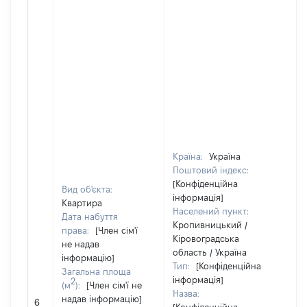
Країна:
Україна
Поштовий індекс:
[Конфіденційна
Вид об'єкта:
інформація]
Квартира
Населений пункт:
Дата набуття
Кропивницький /
права:
[Член сім'ї
Кіровоградська
не надав
область / Україна
інформацію]
Тип:
[Конфіденційна
Загальна площа
інформація]
2
(м
):
[Член сім'ї не
[Чл
Назва:
надав інформацію]
не
6