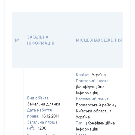
ВА
ДА
НА
ЗАГАЛЬНА
ПР
№
МІСЦЕЗНАХОДЖЕННЯ
ІНФОРМАЦІЯ
З
О
Г
О
Країна:
Україна
Поштовий індекс:
[Конфіденційна
інформація]
Вид об'єкта:
Населений пункт:
Земельна ділянка
Броварський район /
Дата набуття
Київська область /
права:
16.12.2011
Україна
Загальна площа
Тип:
[Конфіденційна
2
(м
):
1200
інформація]