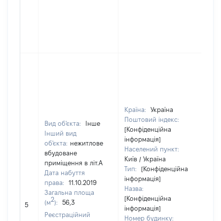
Країна:
Україна
Поштовий індекс:
Вид об'єкта:
Інше
[Конфіденційна
Інший вид
інформація]
об'єкта:
нежитлове
Населений пункт:
вбудоване
Київ / Україна
приміщення в літ.А
Тип:
[Конфіденційна
Дата набуття
інформація]
права:
11.10.2019
Назва:
Загальна площа
[Конфіденційна
2
(м
):
56,3
[Н
5
інформація]
Реєстраційний
Номер будинку: