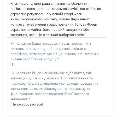
Член Національної ради з питань телебачення і
радіомовлення, член національної комісії, що здійснює
державне регулювання у певній сфері, член
Антимонопольного комітету, Голова Державного
комітету телебачення і радіомовлення, Голова Фонду
державного майна, його перший заступник або
заступник, член Центральної виборчої комісії
Чи належить Ваша посада до посад, пов'язаних з
високим рівнем корупційних ризиків, згідно з
переліком, затвердженим Національним агентством з
питань запобігання корупції?
Ні
Чи належите Ви до національних публічних діячів
відповідно до Закону України “Про запобігання та
протидію легалізації (відмиванню) доходів, одержаних
злочинним шляхом, фінансуванню тероризму та
фінансуванню розповсюдження зброї масового
знищення”?
[Не застосовується]