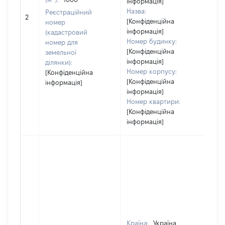
інформація]
[Чл
Назва:
Реєстраційний
не
2
[Конфіденційна
номер
ін
інформація]
(кадастровий
Номер будинку:
номер для
[Конфіденційна
земельної
інформація]
ділянки):
Номер корпусу:
[Конфіденційна
[Конфіденційна
інформація]
інформація]
Номер квартири:
[Конфіденційна
інформація]
Країна:
Україна