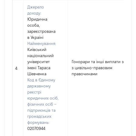
Джерело
доходу:
Юридична
особа,
зареєстрована
в Україні
Найменування:
Київський
національний
університет
Гонорари та інші виплати згідно
імені Тараса
з цивільно-правовим
4
Шевченка
правочинами
Код в Єдиному
державному
реєстрі
юридичних осіб,
фізичних осіб –
підприємців та
громадських
формувань:
02070944