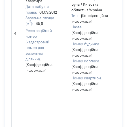
Квартира
Буча / Київська
Дата набуття
область / Україна
права:
01.09.2012
Тип:
[Конфіденційна
Загальна площа
інформація]
2
(м
):
35,6
Назва:
Реєстраційний
[Конфіденційна
[Н
4
номер
інформація]
(кадастровий
Номер будинку:
номер для
[Конфіденційна
земельної
інформація]
ділянки):
Номер корпусу:
[Конфіденційна
[Конфіденційна
інформація]
інформація]
Номер квартири:
[Конфіденційна
інформація]