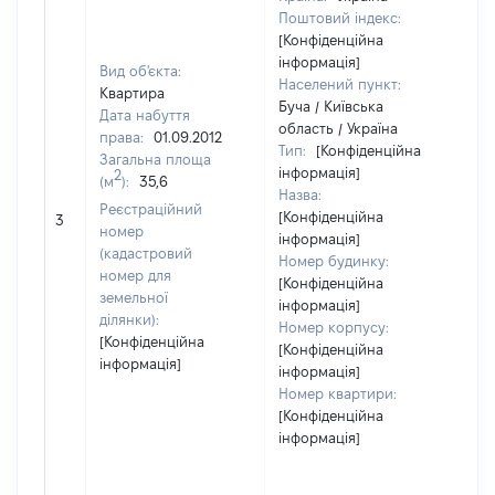
Поштовий індекс:
[Конфіденційна
інформація]
Вид об'єкта:
Населений пункт:
Квартира
Буча / Київська
Дата набуття
область / Україна
права:
01.09.2012
Тип:
[Конфіденційна
Загальна площа
інформація]
2
(м
):
35,6
Назва:
Реєстраційний
[Конфіденційна
[Н
3
номер
інформація]
(кадастровий
Номер будинку:
номер для
[Конфіденційна
земельної
інформація]
ділянки):
Номер корпусу:
[Конфіденційна
[Конфіденційна
інформація]
інформація]
Номер квартири:
[Конфіденційна
інформація]