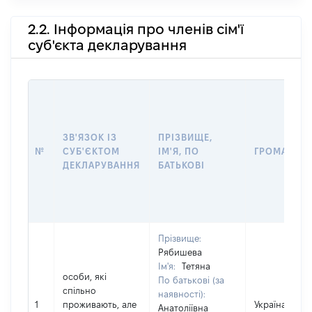
2.2. Інформація про членів сім'ї
суб'єкта декларування
ЗВ'ЯЗОК ІЗ
ПРІЗВИЩЕ,
№
СУБ'ЄКТОМ
ІМ'Я, ПО
ГРОМАДЯН
ДЕКЛАРУВАННЯ
БАТЬКОВІ
Прізвище:
Рябишева
Ім'я:
Тетяна
особи, які
По батькові (за
спільно
наявності):
1
проживають, але
Україна
Анатоліївна