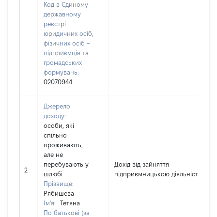
Код в Єдиному
державному
реєстрі
юридичних осіб,
фізичних осіб –
підприємців та
громадських
формувань:
02070944
Джерело
доходу:
особи, які
спільно
проживають,
але не
перебувають у
Дохід від зайняття
2
шлюбі
підприємницькою діяльністю
Прізвище:
Рябишева
Ім'я:
Тетяна
По батькові (за