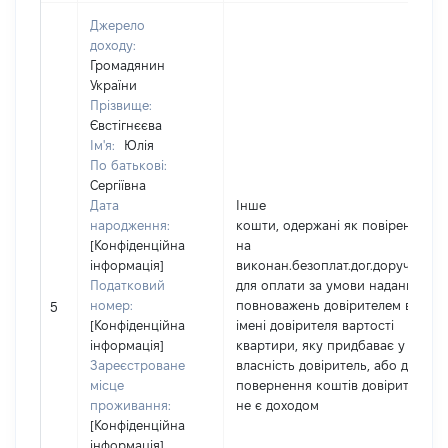
Джерело
доходу:
Громадянин
України
Прізвище:
Євстігнєєва
Ім'я:
Юлія
По батькові:
Сергіївна
Дата
Інше
народження:
кошти, одержані як повіреним
[Конфіденційна
на
інформація]
виконан.безоплат.дог.доручення
Податковий
для оплати за умови надання
номер:
повноважень довірителем від
5
[Конфіденційна
імені довірителя вартості
інформація]
квартири, яку придбаває у
Зареєстроване
власність довіритель, або для
місце
повернення коштів довірителю,
проживання:
не є доходом
[Конфіденційна
інформація]