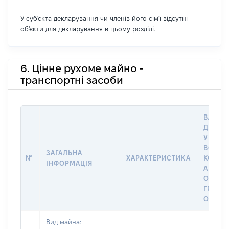
У суб'єкта декларування чи членів його сім'ї відсутні
об'єкти для декларування в цьому розділі.
6. Цінне рухоме майно -
транспортні засоби
ВАРТІС
ДАТУ 
У ВЛАС
ВОЛОД
ЗАГАЛЬНА
№
ХАРАКТЕРИСТИКА
КОРИС
ІНФОРМАЦІЯ
АБО З
ОСТА
ГРОШ
ОЦІНК
Вид майна: