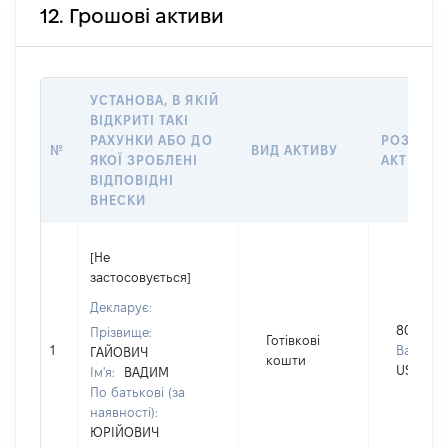
12. Грошові активи
УСТАНОВА, В ЯКІЙ
ВІДКРИТІ ТАКІ
РАХУНКИ АБО ДО
РОЗМІР
№
ВИД АКТИВУ
ЯКОЇ ЗРОБЛЕНІ
АКТИВУ
ВІДПОВІДНІ
ВНЕСКИ
[Не
застосовується]
Декларує:
8000
Прізвище:
Готівкові
1
Валюта:
ГАЙОВИЧ
кошти
USD
Ім'я:
ВАДИМ
По батькові (за
наявності):
ЮРІЙОВИЧ