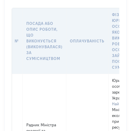
ФІЗИЧНА
ЮРИДИЧ
ПОСАДА АБО
ОСОБА, 
ОПИС РОБОТИ,
ЯКОЇ
ЩО
ВИКОНУ
№
ВИКОНУЄТЬСЯ
ОПЛАЧУВАНІСТЬ
РОБОТА (
(ВИКОНУВАЛАСЯ)
ОСОБА
ЗА
ЗАЙМАЛ
СУМІСНИЦТВОМ
ПОСАДУ 
СУМІСН
Юридичн
особа,
зареєстро
Україні
Найменув
Міністерс
екології та
природни
Радник Міністра
ресурсів
екології та