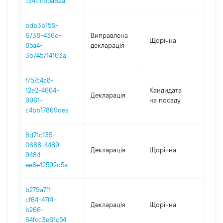
134c1fb5a62a
bdb3b158-
6738-436e-
Виправлена
Щорічна
202
85a4-
декларація
3b745714103a
f757c4a8-
12e2-4664-
Кандидата
Декларація
202
9961-
на посаду
c4bb17869dea
8d71c135-
0688-4489-
Декларація
Щорічна
202
9484-
ee6e12592d5a
b279a7f1-
cf64-47f4-
Декларація
Щорічна
202
b266-
64fcc3e61c54