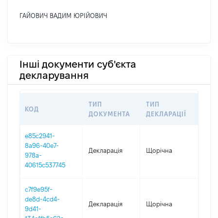
ГАЙОВИЧ ВАДИМ ЮРІЙОВИЧ
Інші документи суб'єкта
декларування
ТИП
ТИП
КОД
ПЕР
ДОКУМЕНТА
ДЕКЛАРАЦІЇ
e85c2941-
8a96-40e7-
Декларація
Щорічна
202
978a-
40615c537745
c7f9e95f-
de8d-4cd4-
Декларація
Щорічна
202
9d41-