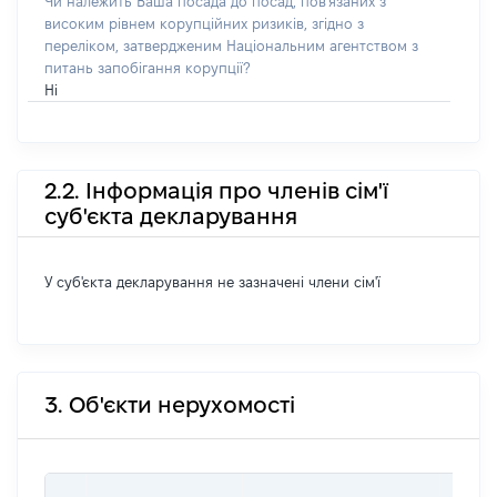
Чи належить Ваша посада до посад, пов'язаних з
високим рівнем корупційних ризиків, згідно з
переліком, затвердженим Національним агентством з
питань запобігання корупції?
Ні
2.2. Інформація про членів сім'ї
суб'єкта декларування
У суб'єкта декларування не зазначені члени сім'ї
3. Об'єкти нерухомості