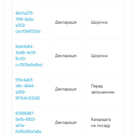
4b01a275-
1f94-4a2e-
Декларація
Щорічна
2021
a302-
cbcf094f720b
9efe1b8d-
3d48-4d19-
Декларація
Щорічна
202
9c00-
cc7676e9a8bd
515c4a63-
01.0
14fc-4644-
Перед
Декларація
-
a269-
звільненням
04.1
5f13dfc63242
67d96487-
5e16-4503-
Кандидата
Декларація
2019
a01e-
на посаду
fb59d36a1a6e