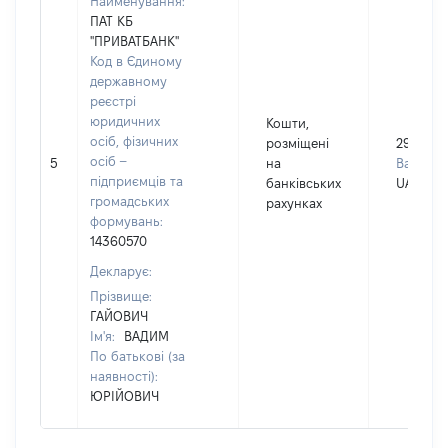
Найменування:
ПАТ КБ
"ПРИВАТБАНК"
Код в Єдиному
державному
реєстрі
юридичних
Кошти,
осіб, фізичних
розміщені
293
осіб –
5
на
Валюта:
підприємців та
банківських
UAH
громадських
рахунках
формувань:
14360570
Декларує:
Прізвище:
ГАЙОВИЧ
Ім'я:
ВАДИМ
По батькові (за
наявності):
ЮРІЙОВИЧ