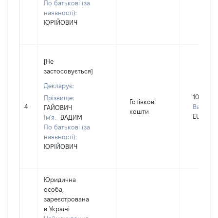
По батькові (за
наявності):
ЮРІЙОВИЧ
[Не
застосовується]
Декларує:
10000
Прізвище:
Готівкові
4
Валюта:
ГАЙОВИЧ
кошти
EUR
Ім'я:
ВАДИМ
По батькові (за
наявності):
ЮРІЙОВИЧ
Юридична
особа,
зареєстрована
в Україні