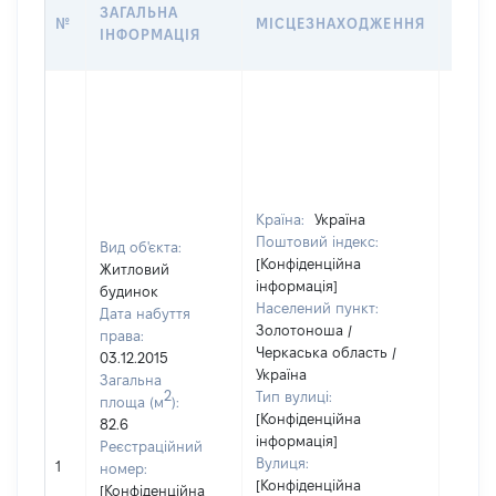
ВАРТ
ЗАГАЛЬНА
№
МІСЦЕЗНАХОДЖЕННЯ
НА Д
ІНФОРМАЦІЯ
НАБУ
Країна:
Україна
Поштовий індекс:
Вид об'єкта:
[Конфіденційна
Житловий
інформація]
будинок
Населений пункт:
Дата набуття
Золотоноша /
права:
Черкаська область /
03.12.2015
Україна
Загальна
2
Тип вулиці:
площа (м
):
[Конфіденційна
82.6
інформація]
Реєстраційний
[Не
Вулиця:
1
номер:
відом
[Конфіденційна
[Конфіденційна