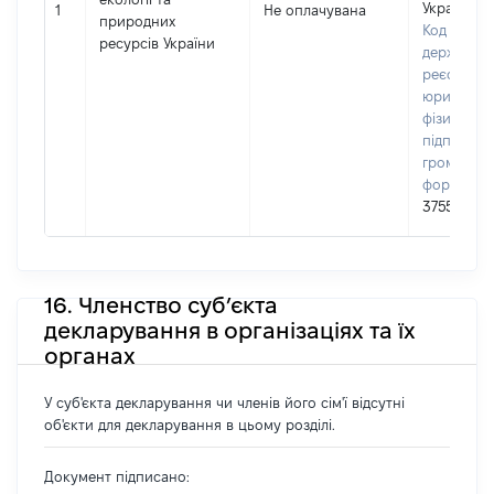
України
1
Не оплачувана
природних
Код в Єди
ресурсів України
державно
реєстрі
юридичних
фізичних о
підприємц
громадськ
формуван
37552996
16. Членство суб’єкта
декларування в організаціях та їх
органах
У суб'єкта декларування чи членів його сім'ї відсутні
об'єкти для декларування в цьому розділі.
Документ підписано: