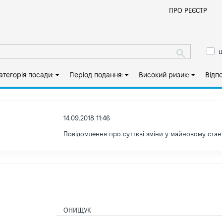
Й
ПРО РЕЄСТР
ш
атегорія посади:
Період подання:
Високий ризик:
Відп
14.09.2018 11:46
Повідомлення про суттєві зміни y майновому стан
ОНИЩУК