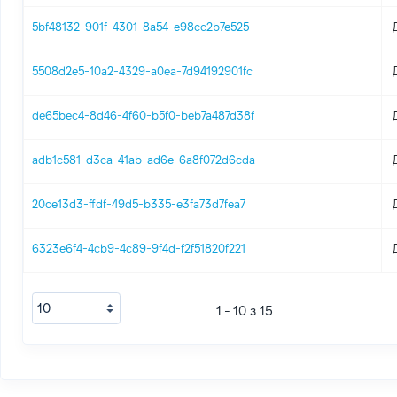
5bf48132-901f-4301-8a54-e98cc2b7e525
5508d2e5-10a2-4329-a0ea-7d94192901fc
de65bec4-8d46-4f60-b5f0-beb7a487d38f
adb1c581-d3ca-41ab-ad6e-6a8f072d6cda
20ce13d3-ffdf-49d5-b335-e3fa73d7fea7
6323e6f4-4cb9-4c89-9f4d-f2f51820f221
1 - 10 з 15