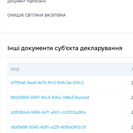
Документ підписано:
ОНИЩУК СВІТЛАНА ВАСИЛІВНА
Інші документи суб'єкта декларування
КОД
e17f91a6-9aa4-4d74-8fc5-9d8c2ec200c2
88d05943-6997-40c4-826d-348e336a1dd4
b2838bb4-0484-4d71-a001-cb12202a241a
afb85498-8340-4091-a229-4090e2413c0f