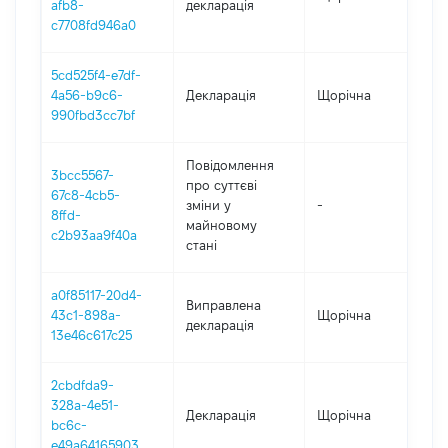
afb8-
декларація
c7708fd946a0
5cd525f4-e7df-
4a56-b9c6-
Декларація
Щорічна
202
990fbd3cc7bf
Повідомлення
3bcc5567-
про суттєві
67c8-4cb5-
зміни y
-
202
8ffd-
майновому
c2b93aa9f40a
стані
a0f85117-20d4-
Виправлена
43c1-898a-
Щорічна
202
декларація
13e46c617c25
2cbdfda9-
328a-4e51-
Декларація
Щорічна
202
bc6c-
e49a64165903