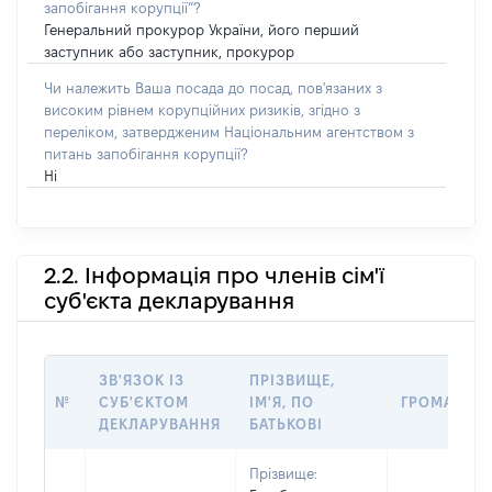
запобігання корупції”?
Генеральний прокурор України, його перший
заступник або заступник, прокурор
Чи належить Ваша посада до посад, пов'язаних з
високим рівнем корупційних ризиків, згідно з
переліком, затвердженим Національним агентством з
питань запобігання корупції?
Ні
2.2. Інформація про членів сім'ї
суб'єкта декларування
ЗВ'ЯЗОК ІЗ
ПРІЗВИЩЕ,
№
СУБ'ЄКТОМ
ІМ'Я, ПО
ГРОМАДЯН
ДЕКЛАРУВАННЯ
БАТЬКОВІ
Прізвище: