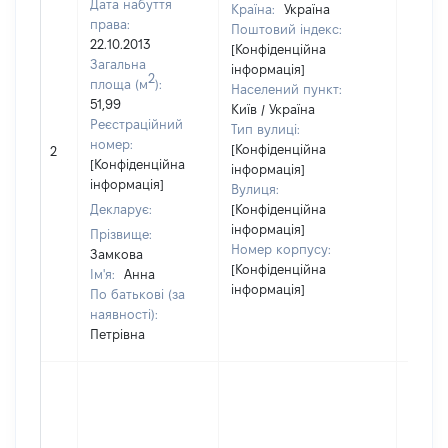
Дата набуття
Країна:
Україна
права:
Поштовий індекс:
22.10.2013
[Конфіденційна
Загальна
інформація]
2
площа (м
):
Населений пункт:
51,99
Київ / Україна
Реєстраційний
Тип вулиці:
[Не
номер:
[Конфіденційна
2
відом
[Конфіденційна
інформація]
інформація]
Вулиця:
Декларує:
[Конфіденційна
інформація]
Прізвище:
Номер корпусу:
Замкова
[Конфіденційна
Ім'я:
Анна
інформація]
По батькові (за
наявності):
Петрівна