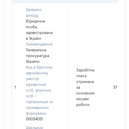
Джерело
доходу:
Юридична
особа,
зареєстрована
в Україні
Найменування:
Генеральна
прокуратура
України
Код в Єдиному
Заробітна
державному
плата
реєстрі
отримана
юридичних
1
за
378182
осіб, фізичних
основним
осіб –
місцем
підприємців та
роботи
громадських
формувань:
00034051
Декларує: