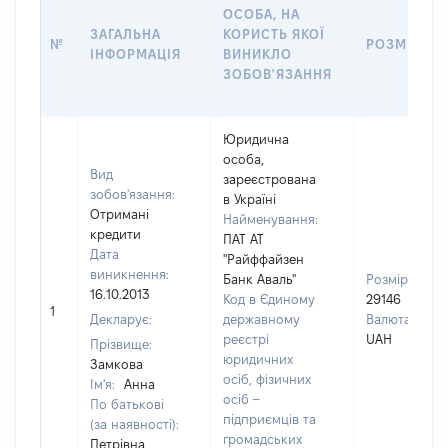
ОСОБА, НА
ЗАГАЛЬНА
КОРИСТЬ ЯКОЇ
№
РОЗМІР
ІНФОРМАЦІЯ
ВИНИКЛО
ЗОБОВ'ЯЗАННЯ
Юридична
особа,
Вид
зареєстрована
зобов'язання:
в Україні
Отримані
Найменування:
кредити
ПАТ АТ
Дата
"Райффайзен
виникнення:
Банк Аваль"
Розмір:
16.10.2013
Код в Єдиному
29146
1
Декларує:
державному
Валюта:
реєстрі
UAH
Прізвище:
юридичних
Замкова
осіб, фізичних
Ім'я:
Анна
осіб –
По батькові
підприємців та
(за наявності):
громадських
Петрівна