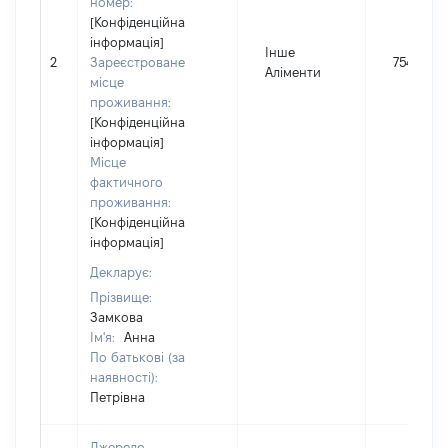
номер:
[Конфіденційна
інформація]
Інше
2
Зареєстроване
75439
Аліменти
місце
проживання:
[Конфіденційна
інформація]
Місце
фактичного
проживання:
[Конфіденційна
інформація]
Декларує:
Прізвище:
Замкова
Ім'я:
Анна
По батькові (за
наявності):
Петрівна
Джерело