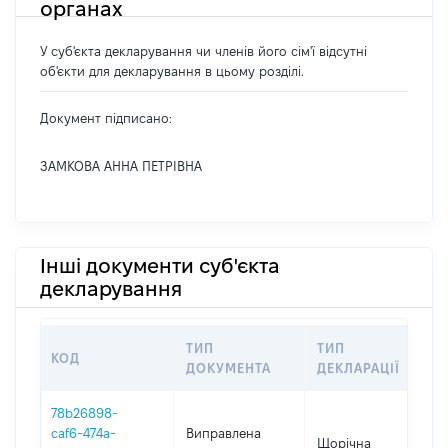
органах
У суб'єкта декларування чи членів його сім'ї відсутні
об'єкти для декларування в цьому розділі.
Документ підписано:
ЗАМКОВА АННА ПЕТРІВНА
Інші документи суб'єкта
декларування
ТИП
ТИП
КОД
ПЕ
ДОКУМЕНТА
ДЕКЛАРАЦІЇ
78b26898-
caf6-474a-
Виправлена
Щорічна
202