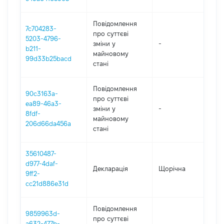
Повідомлення
7c704283-
про суттєві
5203-4796-
зміни y
-
202
b211-
майновому
99d33b25bacd
стані
Повідомлення
90c3163a-
про суттєві
ea89-46a3-
зміни y
-
202
8fdf-
майновому
206d66da456a
стані
35610487-
d977-4daf-
Декларація
Щорічна
20
9ff2-
cc21d886e31d
Повідомлення
9859963d-
про суттєві
a632-477b-