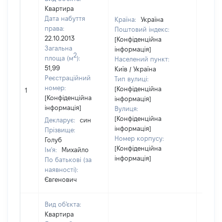
Квартира
Дата набуття
Країна:
Україна
права:
Поштовий індекс:
22.10.2013
[Конфіденційна
Загальна
інформація]
2
площа (м
):
Населений пункт:
51,99
Київ / Україна
Реєстраційний
Тип вулиці:
[Не
номер:
[Конфіденційна
1
відом
[Конфіденційна
інформація]
інформація]
Вулиця:
[Конфіденційна
Декларує:
син
інформація]
Прізвище:
Номер корпусу:
Голуб
[Конфіденційна
Ім'я:
Михайло
інформація]
По батькові (за
наявності):
Євгенович
Вид об'єкта:
Квартира