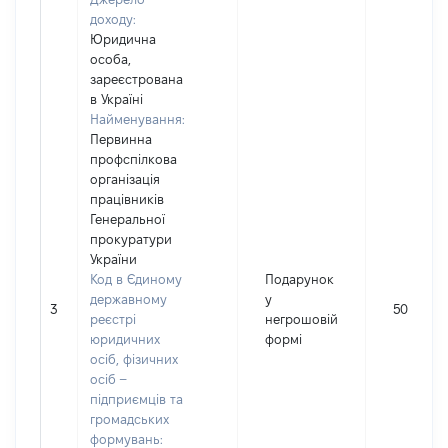
доходу:
Юридична
особа,
зареєстрована
в Україні
Найменування:
Первинна
профспілкова
організація
працівників
Генеральної
прокуратури
України
Код в Єдиному
Подарунок
державному
у
3
500
реєстрі
негрошовій
юридичних
формі
осіб, фізичних
осіб –
підприємців та
громадських
формувань: