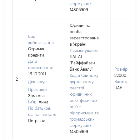
формувань:
14305909
Юридична
особа,
Вид
зареєстрована
зобов'язання:
в Україні
Отримані
Найменування:
кредити
ПАТ АТ
Дата
"Райффайзен
виникнення:
Банк Аваль"
Розмір:
13.10.2011
Код в Єдиному
22000
2
Декларує:
державному
Валюта:
реєстрі
UAH
Прізвище:
юридичних
Замкова
осіб, фізичних
Ім'я:
Анна
осіб –
По батькові
підприємців та
(за наявності):
громадських
Петрівна
формувань:
14305909