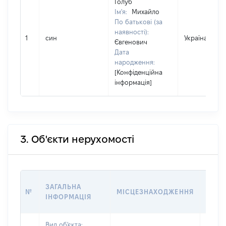
Голуб
Ім'я:
Михайло
По батькові (за
наявності):
1
син
Україна
Євгенович
Дата
народження:
[Конфіденційна
інформація]
3. Об'єкти нерухомості
ВАРТ
ЗАГАЛЬНА
№
МІСЦЕЗНАХОДЖЕННЯ
НА Д
ІНФОРМАЦІЯ
НАБУ
Вид об'єкта: