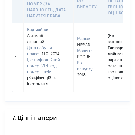
РІК
ОСТАННЬО
НОМЕР (ЗА
ВИПУСКУ
ГРОШОВОЮ
НАЯВНОСТІ), ДАТА
ОЦІНКОЮ, Г
НАБУТТЯ ПРАВА
Вид майна:
Автомобіль
[Не
Марка:
легковий
застосовуєтьс
NISSAN
Дата набуття
Тип вартості
Модель:
права:
11.01.2024
майна:
це
ROGUE
1
Ідентифікаційний
вартість за
Рік
номер (VIN-код,
останньою
випуску:
номер шасі):
грошовою
2018
[Конфіденційна
оцінкою
інформація]
7. Цінні папери