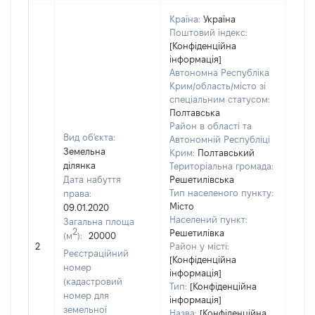
Країна:
Україна
Поштовий індекс:
[Конфіденційна
інформація]
Автономна Республіка
Крим/область/місто зі
спеціальним статусом:
Полтавська
Район в області та
Вид об'єкта:
Автономній Республіці
Земельна
Крим:
Полтавський
ділянка
Територіальна громада:
Дата набуття
Решетилівська
Тип населеного пункту:
права:
Місто
09.01.2020
Населений пункт:
Загальна площа
2
Решетилівка
(м
):
20000
[Не
2
Район у місті:
заст
Реєстраційний
[Конфіденційна
номер
інформація]
(кадастровий
Тип:
[Конфіденційна
номер для
інформація]
земельної
Назва:
[Конфіденційна