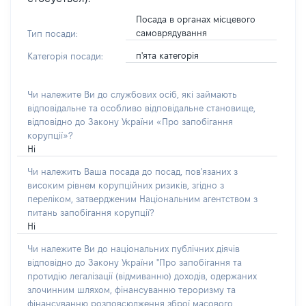
Посада в органах місцевого
самоврядування
Тип посади:
п'ята категорія
Категорія посади:
Чи належите Ви до службових осіб, які займають
відповідальне та особливо відповідальне становище,
відповідно до Закону України «Про запобігання
корупції»?
Ні
Чи належить Ваша посада до посад, пов'язаних з
високим рівнем корупційних ризиків, згідно з
переліком, затвердженим Національним агентством з
питань запобігання корупції?
Ні
Чи належите Ви до національних публічних діячів
відповідно до Закону України "Про запобігання та
протидію легалізації (відмиванню) доходів, одержаних
злочинним шляхом, фінансуванню тероризму та
фінансуванню розповсюдження зброї масового