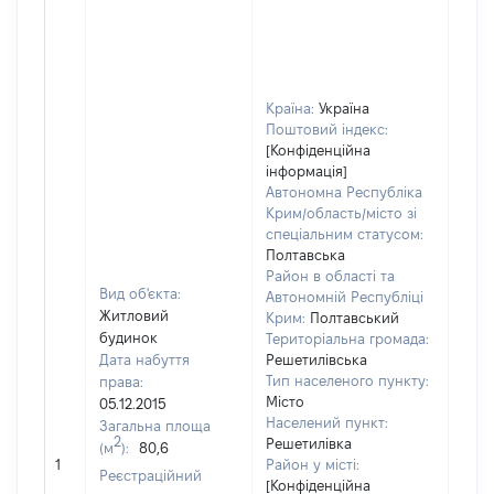
Країна:
Україна
Поштовий індекс:
[Конфіденційна
інформація]
Автономна Республіка
Крим/область/місто зі
спеціальним статусом:
Полтавська
Район в області та
Вид об'єкта:
Автономній Республіці
Житловий
Крим:
Полтавський
будинок
Територіальна громада:
Дата набуття
Решетилівська
Тип населеного пункту:
права:
Місто
05.12.2015
Населений пункт:
Загальна площа
2
Решетилівка
(м
):
80,6
[Не 
1
Район у місті:
Реєстраційний
[Конфіденційна