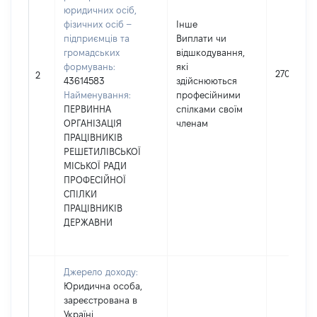
юридичних осіб,
фізичних осіб –
Інше
підприємців та
Виплати чи
громадських
відшкодування,
формувань:
які
2700
2
43614583
здійснюються
Найменування:
професійними
ПЕРВИННА
спілками своїм
ОРГАНІЗАЦІЯ
членам
ПРАЦІВНИКІВ
РЕШЕТИЛІВСЬКОЇ
МІСЬКОЇ РАДИ
ПРОФЕСІЙНОЇ
СПІЛКИ
ПРАЦІВНИКІВ
ДЕРЖАВНИ
Джерело доходу:
Юридична особа,
зареєстрована в
Україні