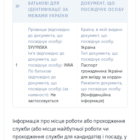
БАТЬКОВІ ДЛЯ
ДОКУМЕНТ, ЩО
№
ІДЕНТИФІКАЦІЇ ЗА
ПОСВІДЧУЄ ОСОБУ
МЕЖАМИ УКРАЇНИ
Прізвище (відповідно
Країна, в якій видано
до документа, що
документ, що
посвідчує особу):
посвідчує особу:
SYVYNSKA
Україна
Ім’я (відповідно до
Тип документа, що
документа, що
посвідчує особу:
1
посвідчує особу):
INNA
Паспорт
По батькові
громадянина України
(відповідно до
для виїзду за кордон
документа, що
Реквізити документа,
посвідчує особу) (за
що посвідчує особу:
наявності):
Не
[Конфіденційна
застосовується
інформація]
Інформація про місце роботи або проходження
служби (або місце майбутньої роботи чи
проходження служби для кандидатів) і посаду, у