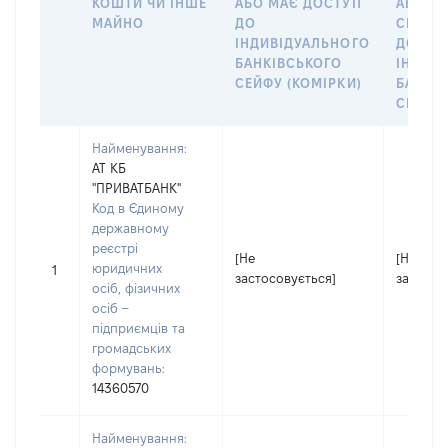
КОШТИ ЧИ ІНШЕ
АБО МАЄ ДОСТУП
АБО ЧЛ
МАЙНО
ДО
СІМ’Ї 
ІНДИВІДУАЛЬНОГО
ДОГОВ
БАНКІВСЬКОГО
ІНДИВ
СЕЙФУ (КОМІРКИ)
БАНКІ
СЕЙФУ 
Найменування:
АТ КБ
"ПРИВАТБАНК"
Код в Єдиному
державному
реєстрі
[Не
[Не
юридичних
1
застосовується]
застосо
осіб, фізичних
осіб –
підприємців та
громадських
формувань:
14360570
Найменування: