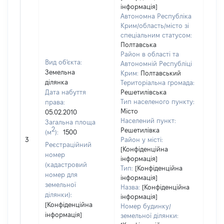
інформація]
Автономна Республіка
Крим/область/місто зі
спеціальним статусом:
Полтавська
Район в області та
Вид об'єкта:
Автономній Республіці
Земельна
Крим:
Полтавський
ділянка
Територіальна громада:
Дата набуття
Решетилівська
Тип населеного пункту:
права:
Місто
05.02.2010
Населений пункт:
Загальна площа
2
Решетилівка
(м
):
1500
[Не
3
Район у місті:
заст
Реєстраційний
[Конфіденційна
номер
інформація]
(кадастровий
Тип:
[Конфіденційна
номер для
інформація]
земельної
Назва:
[Конфіденційна
ділянки):
інформація]
[Конфіденційна
Номер будинку/
інформація]
земельної ділянки: