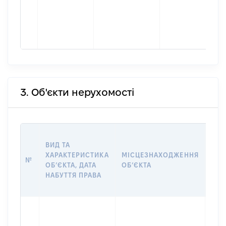
3. Об'єкти нерухомості
ВАР
ВИД ТА
ДАТ
ХАРАКТЕРИСТИКА
МІСЦЕЗНАХОДЖЕННЯ
ПРА
№
ОБʼЄКТА, ДАТА
ОБʼЄКТА
ОС
НАБУТТЯ ПРАВА
ГР
ОЦІ