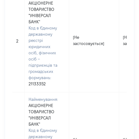
АКЦІОНЕРНЕ
ТОВАРИСТВО
"УНІВЕРСАЛ
БАНК"
Код в Єдиному
державному
[Не
[Не
реєстрі
2
застосовується]
застосо
юридичних
осіб, фізичних
осіб –
підприємців та
громадських
формувань:
21133352
Найменування:
АКЦІОНЕРНЕ
ТОВАРИСТВО
"УНІВЕРСАЛ
БАНК"
Код в Єдиному
державному