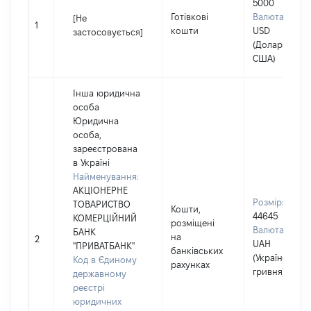
5000
Готівкові
Валюта:
[Не
1
кошти
USD
застосовується]
(Долар
США)
Інша юридична
особа
Юридична
особа,
зареєстрована
в Україні
Найменування:
АКЦІОНЕРНЕ
Розмір:
ТОВАРИСТВО
Кошти,
44645
КОМЕРЦІЙНИЙ
розміщені
Валюта:
БАНК
на
2
UAH
"ПРИВАТБАНК"
банківських
(Українська
Код в Єдиному
рахунках
гривня)
державному
реєстрі
юридичних