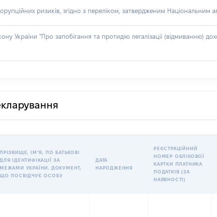
орупційних ризиків, згідно з переліком, затвердженим Національним аг
акону України "Про запобігання та протидію легалізації (відмиванню) 
декларування
РЕЄСТРАЦІЙНИЙ
ПРІЗВИЩЕ, ІМʼЯ, ПО БАТЬКОВІ
НОМЕР ОБЛІКОВОЇ
ДЛЯ ІДЕНТИФІКАЦІЇ ЗА
ДАТА
КАРТКИ ПЛАТНИКА
МЕЖАМИ УКРАЇНИ, ДОКУМЕНТ,
НАРОДЖЕННЯ
ПОДАТКІВ (ЗА
ЩО ПОСВІДЧУЄ ОСОБУ
НАЯВНОСТІ)