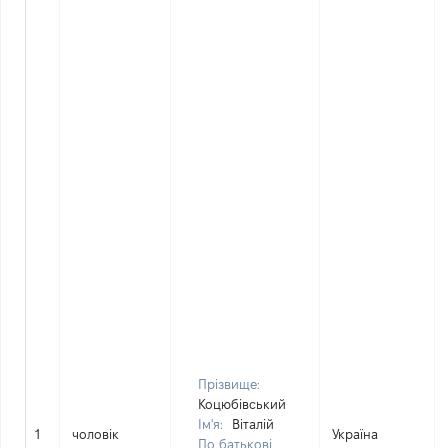
Прізвище:
Коцюбівський
Ім'я:
Віталій
1
чоловік
Україна
По батькові