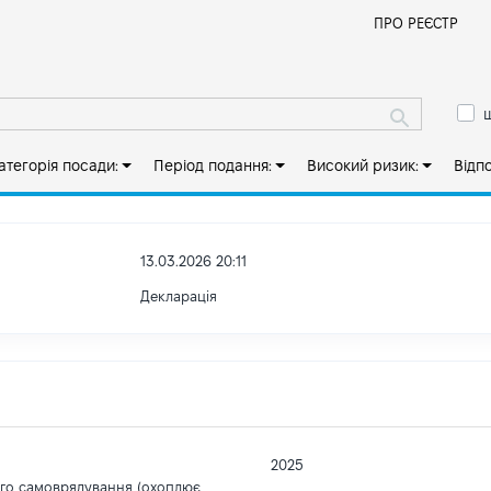
Й
ПРО РЕЄСТР
ш
атегорія посади:
Період подання:
Високий ризик:
Відп
13.03.2026 20:11
Декларація
2025
ого самоврядування (охоплює