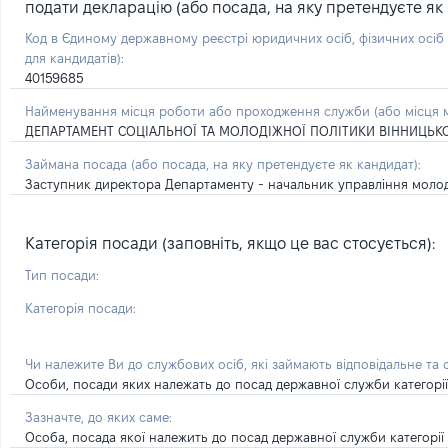
подати декларацію (або посада, на яку претендуєте як 
Код в Єдиному державному реєстрі юридичних осіб, фізичних осі
для кандидатів):
40159685
Найменування місця роботи або проходження служби (або місця м
ДЕПАРТАМЕНТ СОЦІАЛЬНОЇ ТА МОЛОДІЖНОЇ ПОЛІТИКИ ВІННИЦЬКО
Займана посада
(або посада, на яку претендуєте як кандидат)
:
Заступник директора Департаменту - начальник управління молод
Категорія посади (заповніть, якщо це вас стосується):
Тип посади:
Категорія посади:
Чи належите Ви до службових осіб, які займають відповідальне та
Особи, посади яких належать до посад державної служби категорії 'А
Зазначте, до яких саме:
Особа, посада якої належить до посад державної служби категорії '