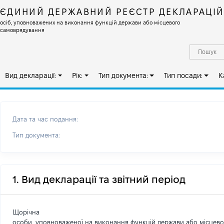
ЄДИНИЙ ДЕРЖАВНИЙ РЕЄСТР ДЕКЛАРАЦІ
осіб, уповноважених на виконання функцій держави або місцевого
самоврядування
Вид декларації:
Рік:
Тип документа:
Тип посади:
К
Дата та час подання:
Тип документа:
1. Вид декларації та звітний період
Щорічна
особи, уповноваженої на виконання функцій держави або місцев