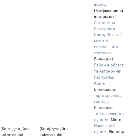
індекс:
[Конфіденційна
інформація]
Автономна
Республіка
Крим/область/
місто зі
спеціальним
статусом:
Вінницька
Район в області
та Автономній
Республіці
Крим:
Вінницький
Територіальна
громада:
Вінницька
Тип населеного
пункту:
Місто
Населений
[Конфіденційна
[Конфіденційна
пункт:
Вінниця
інформація]
інформація]