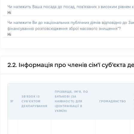
Чи належить Ваша посада до посад, пов'язаних з високим рівнем к
Ні
Чи належите Ви до національних публічних діячів відповідно до З
фінансуванню розповсюдження зброї масового знищення"?
Ні
2.2. Інформація про членів сім'ї суб'єкта 
ПРІЗВИЩЕ, ІМʼЯ, ПО
ЗВʼЯЗОК ІЗ
БАТЬКОВІ (ЗА
№
СУБʼЄКТОМ
НАЯВНОСТІ) ДЛЯ
ГРОМАДЯНСТВО
ДЕКЛАРУВАННЯ
ІДЕНТИФІКАЦІЇ В
УКРАЇНІ