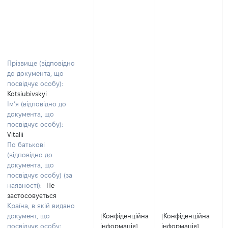
Прізвище (відповідно
до документа, що
посвідчує особу):
Kotsiubivskyi
Ім’я (відповідно до
документа, що
посвідчує особу):
Vitalii
По батькові
(відповідно до
документа, що
посвідчує особу) (за
наявності):
Не
застосовується
Країна, в якій видано
документ, що
[Конфіденційна
[Конфіденційна
посвідчує особу:
інформація]
інформація]