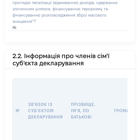
протидію легалізації (відмиванню) доходів, одержаних
злочинним шляхом, фінансуванню тероризму та
фінансуванню розповсюдження зброї масового
знищення”?
Ні
2.2. Інформація про членів сім'ї
суб'єкта декларування
ЗВ'ЯЗОК ІЗ
ПРІЗВИЩЕ,
№
СУБ'ЄКТОМ
ІМ'Я, ПО
ГРОМАДЯН
ДЕКЛАРУВАННЯ
БАТЬКОВІ