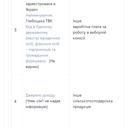
зареєстрована в
Україні
Найменування:
Глибоцька ТВК
Інше
Код в Єдиному
заробітна плата за
5
3
державному
роботу в виборчій
реєстрі юридичних
комісіїї
осіб, фізичних осіб
– підприємців та
громадських
формувань:
[Не
відомо]
Джерело доходу:
Інше
[Член сім'ї не надав
сільськогосподарська
6
4
інформацію]
продукція