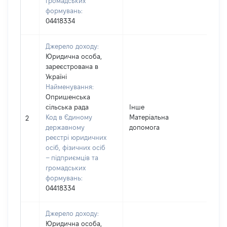
громадських
формувань:
04418334
Джерело доходу:
Юридична особа,
зареєстрована в
Україні
Найменування:
Опришенська
сільська рада
Інше
Код в Єдиному
Матеріальна
2
2
державному
допомога
реєстрі юридичних
осіб, фізичних осіб
– підприємців та
громадських
формувань:
04418334
Джерело доходу:
Юридична особа,