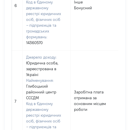
Код в Єдиному
Інше
4
6
державному
Бонусний
реєстрі юридичних
осіб, фізичних осіб
– підприємців та
громадських
формувань:
14360570
Джерело доходу:
Юридична особа,
зареєстрована в
Україні
Найменування:
Глибоцький
районний центр
Заробітна плата
СССДМ
отримана за
7
7
Код в Єдиному
основним місцем
державному
роботи
реєстрі юридичних
осіб, фізичних осіб
– підприємців та