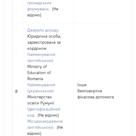
громадських
формувань:
[Не
відомо]
Джерело доходу:
Юридична особа,
зареєстрована за
кордоном
Найменування
(англійською):
Ministry of
Education of
Romania
Найменування
Інше
(українською):
Безповортна
6
8
Міністерство
фінасова допомога
освіти Румунії
Ідентифікаційний
код:
[Не відомо]
Місцезнаходження
(англійською):
[Не
відомо]