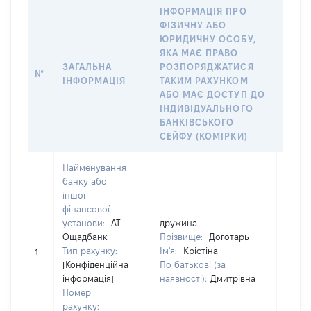
ІНФОРМАЦІЯ ПРО
ФІЗИЧНУ АБО
ІНФО
ЮРИДИЧНУ ОСОБУ,
ФІЗИ
ЯКА МАЄ ПРАВО
ЮРИД
ЗАГАЛЬНА
РОЗПОРЯДЖАТИСЯ
ЯКА 
№
ІНФОРМАЦІЯ
ТАКИМ РАХУНКОМ
РАХУ
АБО МАЄ ДОСТУП ДО
СУБ’
ІНДИВІДУАЛЬНОГО
ДЕКЛ
БАНКІВСЬКОГО
ЧЛЕН
СЕЙФУ (КОМІРКИ)
Найменування
банку або
іншої
фінансової
установи:
АТ
дружина
друж
Ощадбанк
Прізвище:
Доготарь
Прізв
Тип рахунку:
Ім'я:
Крістіна
Ім'я:
1
[Конфіденційна
По батькові (за
По ба
інформація]
наявності):
Дмитрівна
наявн
Номер
рахунку: