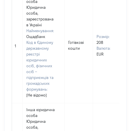
особа
Юридична
особа,
зареєстрована
Вла
в Україні
др
Найменування:
Прі
Ощадбанк
Розмір:
Дог
Код в Єдиному
Готівкові
208
Ім'
1
державному
кошти
Валюта:
По 
реєстрі
EUR
(за
юридичних
ная
осіб, фізичних
Дми
осіб –
підприємців та
громадських
формувань:
[Не відомо]
Інша юридична
особа
Юридична
особа,