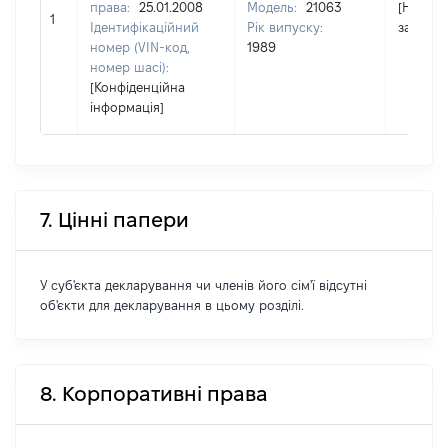
права:
25.01.2008
Модель:
21063
[Не
1
Ідентифікаційний
Рік випуску:
застосо
номер (VIN-код,
1989
номер шасі):
[Конфіденційна
інформація]
7. Цінні папери
У суб'єкта декларування чи членів його сім'ї відсутні
об'єкти для декларування в цьому розділі.
8. Корпоративні права