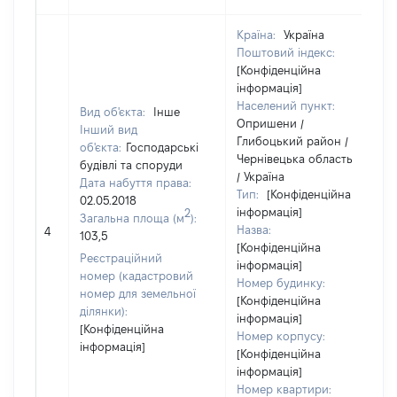
Країна:
Україна
Поштовий індекс:
[Конфіденційна
інформація]
Населений пункт:
Вид об'єкта:
Інше
Опришени /
Інший вид
Глибоцький район /
об'єкта:
Господарські
Чернівецька область
будівлі та споруди
/ Україна
Дата набуття права:
Тип:
[Конфіденційна
02.05.2018
інформація]
2
Загальна площа (м
):
Назва:
4
103,5
[Конфіденційна
Реєстраційний
інформація]
номер (кадастровий
Номер будинку:
номер для земельної
[Конфіденційна
ділянки):
інформація]
[Конфіденційна
Номер корпусу:
інформація]
[Конфіденційна
інформація]
Номер квартири: