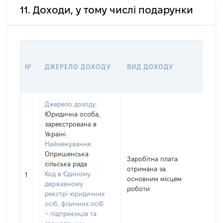
11. Доходи, у тому числі подарунки
Р
№
ДЖЕРЕЛО ДОХОДУ
ВИД ДОХОДУ
(
Джерело доходу:
Юридична особа,
зареєстрована в
Україні
Найменування:
Опришенська
Заробітна плата
сільська рада
отримана за
Код в Єдиному
1
1
основним місцем
державному
роботи
реєстрі юридичних
осіб, фізичних осіб
– підприємців та