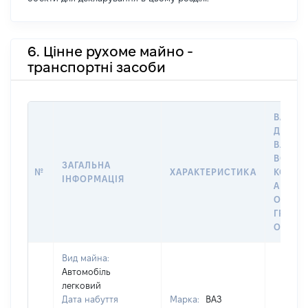
6. Цінне рухоме майно -
транспортні засоби
ВАРТІС
ДАТУ Н
ВЛАСН
ВОЛОД
ЗАГАЛЬНА
№
ХАРАКТЕРИСТИКА
КОРИС
ІНФОРМАЦІЯ
АБО З
ОСТА
ГРОШ
ОЦІНК
Вид майна:
Автомобіль
легковий
Дата набуття
Марка:
ВАЗ