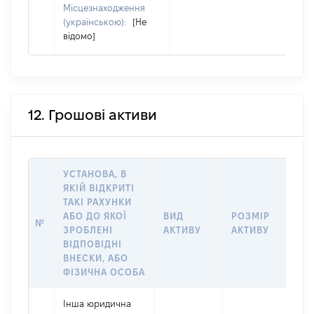
Місцезнаходження
(українською):
[Не
відомо]
12. Грошові активи
УСТАНОВА, В
ЯКІЙ ВІДКРИТІ
ТАКІ РАХУНКИ
ІН
АБО ДО ЯКОЇ
ВИД
РОЗМІР
№
ЩО
ЗРОБЛЕНІ
АКТИВУ
АКТИВУ
НА
ВІДПОВІДНІ
ВНЕСКИ, АБО
ФІЗИЧНА ОСОБА
Інша юридична