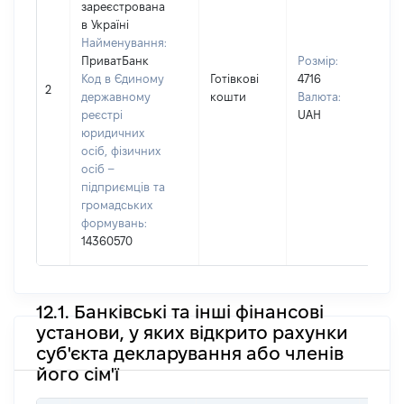
зареєстрована
Вла
в Україні
Прі
Найменування:
ДО
ПриватБанк
Розмір:
Ім'я
Код в Єдиному
Готівкові
4716
КО
2
державному
кошти
Валюта:
По 
реєстрі
UAH
(за
юридичних
ная
осіб, фізичних
ВА
осіб –
підприємців та
громадських
формувань:
14360570
12.1. Банківські та інші фінансові
установи, у яких відкрито рахунки
суб'єкта декларування або членів
його сім'ї