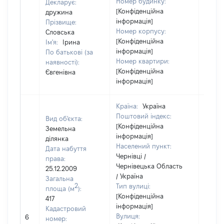
Номер будинку:
Декларує:
[Конфіденційна
дружина
інформація]
Прізвище:
Номер корпусу:
Словська
[Конфіденційна
Ім'я:
Ірина
інформація]
По батькові (за
Номер квартири:
наявності):
[Конфіденційна
Євгенівна
інформація]
Країна:
Україна
Поштовий індекс:
Вид об'єкта:
[Конфіденційна
Земельна
інформація]
ділянка
Населений пункт:
Дата набуття
Чернівці /
права:
Чернівецька Область
25.12.2009
/ Україна
Загальна
2
Тип вулиці:
площа (м
):
[Конфіденційна
417
інформація]
Кадастровий
[Не
Вулиця:
6
номер:
відом