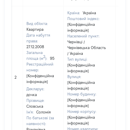
Країна:
Україна
Поштовий індекс:
Вид об'єкта:
[Конфіденційна
Квартира
інформація]
Дата набуття
Населений пункт:
права:
Чернівці /
27.12.2008
Чернівецька Область
Загальна
/ Україна
2
площа (м
):
95
Тип вулиці:
Реєстраційний
[Конфіденційна
номер:
інформація]
[Конфіденційна
Вулиця:
2
32271
інформація]
[Конфіденційна
інформація]
Декларує:
Номер будинку:
дочка
[Конфіденційна
Прізвище:
інформація]
Словська
Номер корпусу:
Ім'я:
Соломія
[Конфіденційна
По батькові (за
інформація]
наявності):
Номер квартири:
Романівна