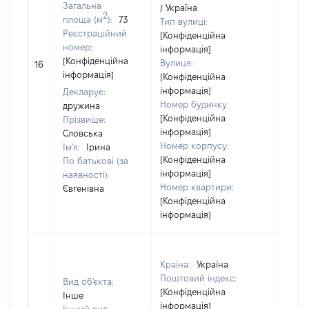
Загальна
/ Україна
2
площа (м
):
73
Тип вулиці:
Реєстраційний
[Конфіденційна
номер:
інформація]
[Конфіденційна
Вулиця:
16
58797
інформація]
[Конфіденційна
інформація]
Декларує:
Номер будинку:
дружина
[Конфіденційна
Прізвище:
інформація]
Словська
Номер корпусу:
Ім'я:
Ірина
[Конфіденційна
По батькові (за
інформація]
наявності):
Номер квартири:
Євгенівна
[Конфіденційна
інформація]
Країна:
Україна
Поштовий індекс:
Вид об'єкта:
[Конфіденційна
Інше
інформація]