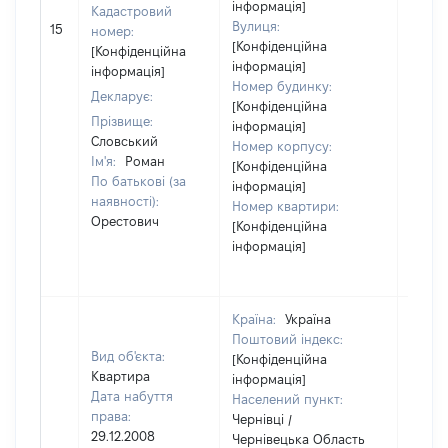
інформація]
Кадастровий
Вулиця:
15
18530
номер:
[Конфіденційна
[Конфіденційна
інформація]
інформація]
Номер будинку:
Декларує:
[Конфіденційна
Прізвище:
інформація]
Словський
Номер корпусу:
Ім'я:
Роман
[Конфіденційна
По батькові (за
інформація]
наявності):
Номер квартири:
Орестович
[Конфіденційна
інформація]
Країна:
Україна
Поштовий індекс:
Вид об'єкта:
[Конфіденційна
Квартира
інформація]
Дата набуття
Населений пункт:
права:
Чернівці /
29.12.2008
Чернівецька Область