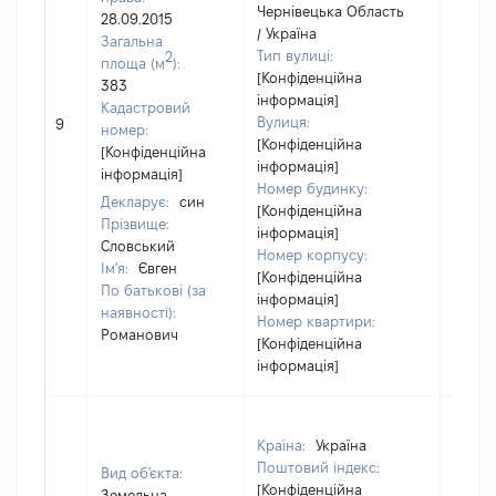
Чернівецька Область
28.09.2015
/ Україна
Загальна
Тип вулиці:
2
площа (м
):
[Конфіденційна
383
інформація]
Кадастровий
Вулиця:
9
16553
номер:
[Конфіденційна
[Конфіденційна
інформація]
інформація]
Номер будинку:
Декларує:
син
[Конфіденційна
Прізвище:
інформація]
Словський
Номер корпусу:
Ім'я:
Євген
[Конфіденційна
По батькові (за
інформація]
наявності):
Номер квартири:
Романович
[Конфіденційна
інформація]
Країна:
Україна
Поштовий індекс:
Вид об'єкта:
[Конфіденційна
Земельна