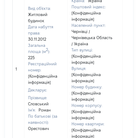
Країна:
Україна
Поштовий індекс:
Вид об'єкта:
[Конфіденційна
Житловий
інформація]
будинок
Населений пункт:
Дата набуття
Чернівці /
права:
Чернівецька Область
30.11.2012
/ Україна
Загальна
2
Тип вулиці:
площа (м
):
[Конфіденційна
225
інформація]
Реєстраційний
[Не
Вулиця:
1
номер:
відом
[Конфіденційна
[Конфіденційна
інформація]
інформація]
Номер будинку:
Декларує:
[Конфіденційна
Прізвище:
інформація]
Словський
Номер корпусу:
Ім'я:
Роман
[Конфіденційна
По батькові (за
інформація]
наявності):
Номер квартири:
Орестович
[Конфіденційна
інформація]