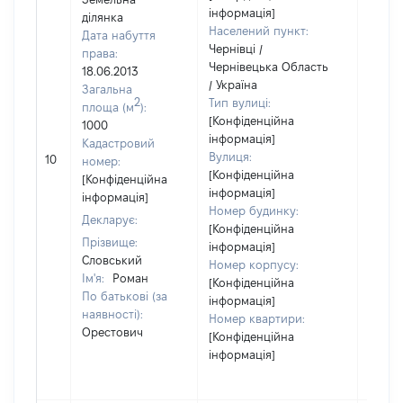
інформація]
ділянка
Населений пункт:
Дата набуття
Чернівці /
права:
Чернівецька Область
18.06.2013
/ Україна
Загальна
2
Тип вулиці:
площа (м
):
[Конфіденційна
1000
інформація]
Кадастровий
Вулиця:
10
49687
номер:
[Конфіденційна
[Конфіденційна
інформація]
інформація]
Номер будинку:
Декларує:
[Конфіденційна
Прізвище:
інформація]
Словський
Номер корпусу:
Ім'я:
Роман
[Конфіденційна
По батькові (за
інформація]
наявності):
Номер квартири:
Орестович
[Конфіденційна
інформація]