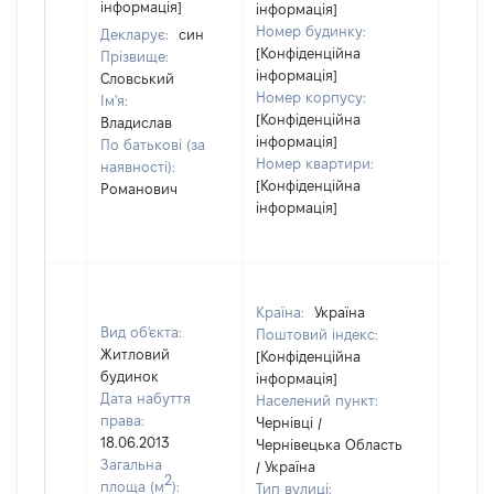
інформація]
інформація]
Номер будинку:
Декларує:
син
[Конфіденційна
Прізвище:
інформація]
Словський
Номер корпусу:
Ім'я:
[Конфіденційна
Владислав
інформація]
По батькові (за
Номер квартири:
наявності):
[Конфіденційна
Романович
інформація]
Країна:
Україна
Вид об'єкта:
Поштовий індекс:
Житловий
[Конфіденційна
будинок
інформація]
Дата набуття
Населений пункт:
права:
Чернівці /
18.06.2013
Чернівецька Область
Загальна
/ Україна
2
площа (м
):
Тип вулиці: