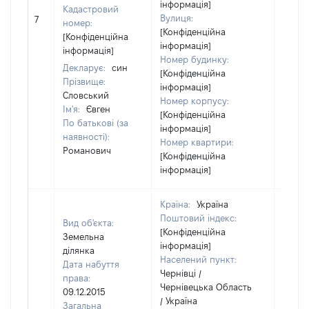
інформація]
Кадастровий
Вулиця:
7
42668
номер:
[Конфіденційна
[Конфіденційна
інформація]
інформація]
Номер будинку:
Декларує:
син
[Конфіденційна
Прізвище:
інформація]
Словський
Номер корпусу:
Ім'я:
Євген
[Конфіденційна
По батькові (за
інформація]
наявності):
Номер квартири:
Романович
[Конфіденційна
інформація]
Країна:
Україна
Поштовий індекс:
Вид об'єкта:
[Конфіденційна
Земельна
інформація]
ділянка
Населений пункт:
Дата набуття
Чернівці /
права:
Чернівецька Область
09.12.2015
/ Україна
Загальна