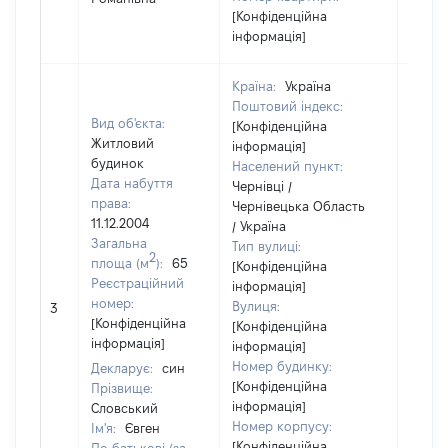
[Конфіденційна
інформація]
Країна:
Україна
Поштовий індекс:
Вид об'єкта:
[Конфіденційна
Житловий
інформація]
будинок
Населений пункт:
Дата набуття
Чернівці /
права:
Чернівецька Область
11.12.2004
/ Україна
Загальна
Тип вулиці:
2
площа (м
):
65
[Конфіденційна
Реєстраційний
інформація]
номер:
Вулиця:
3
24613
[Конфіденційна
[Конфіденційна
інформація]
інформація]
Номер будинку:
Декларує:
син
[Конфіденційна
Прізвище:
інформація]
Словський
Номер корпусу:
Ім'я:
Євген
[Конфіденційна