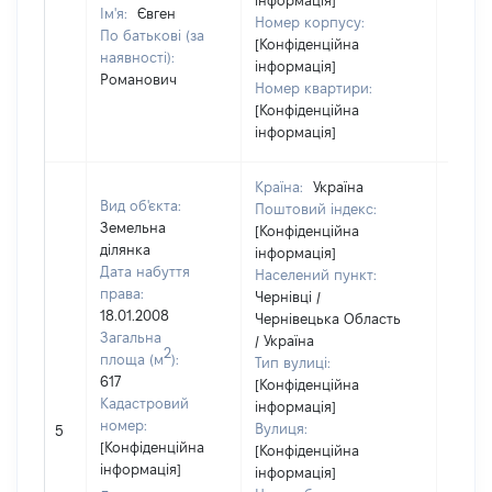
інформація]
Ім'я:
Євген
Номер корпусу:
По батькові (за
[Конфіденційна
наявності):
інформація]
Романович
Номер квартири:
[Конфіденційна
інформація]
Країна:
Україна
Вид об'єкта:
Поштовий індекс:
Земельна
[Конфіденційна
ділянка
інформація]
Дата набуття
Населений пункт:
права:
Чернівці /
18.01.2008
Чернівецька Область
Загальна
/ Україна
2
площа (м
):
Тип вулиці:
617
[Конфіденційна
Кадастровий
інформація]
[Не
номер:
Вулиця:
5
відом
[Конфіденційна
[Конфіденційна
інформація]
інформація]