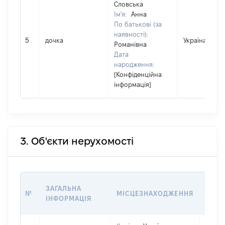
Словська
Ім'я:
Анна
По батькові (за
наявності):
5
дочка
Україна
Романівна
Дата
народження:
[Конфіденційна
інформація]
3. Об'єкти нерухомості
ВАРТ
ЗАГАЛЬНА
№
МІСЦЕЗНАХОДЖЕННЯ
НА Д
ІНФОРМАЦІЯ
НАБУ