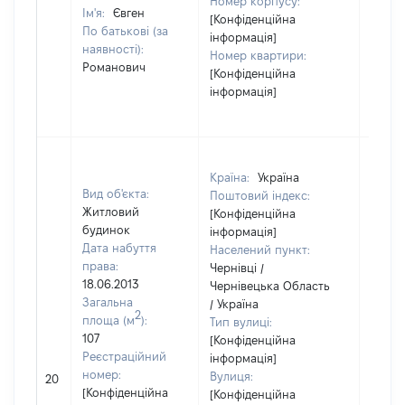
Номер корпусу:
Ім'я:
Євген
[Конфіденційна
По батькові (за
інформація]
наявності):
Номер квартири:
Романович
[Конфіденційна
інформація]
Країна:
Україна
Вид об'єкта:
Поштовий індекс:
Житловий
[Конфіденційна
будинок
інформація]
Дата набуття
Населений пункт:
права:
Чернівці /
18.06.2013
Чернівецька Область
Загальна
/ Україна
2
площа (м
):
Тип вулиці:
107
[Конфіденційна
Реєстраційний
інформація]
номер:
Вулиця:
20
24477
[Конфіденційна
[Конфіденційна