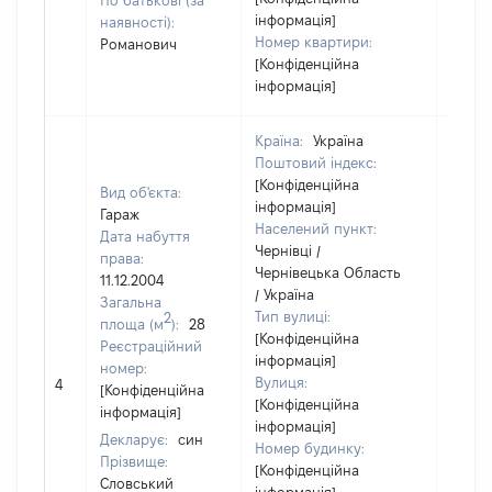
По батькові (за
інформація]
наявності):
Номер квартири:
Романович
[Конфіденційна
інформація]
Країна:
Україна
Поштовий індекс:
[Конфіденційна
Вид об'єкта:
інформація]
Гараж
Населений пункт:
Дата набуття
Чернівці /
права:
Чернівецька Область
11.12.2004
/ Україна
Загальна
Тип вулиці:
2
площа (м
):
28
[Конфіденційна
Реєстраційний
інформація]
номер:
[Не
Вулиця:
4
[Конфіденційна
відом
[Конфіденційна
інформація]
інформація]
Декларує:
син
Номер будинку:
Прізвище:
[Конфіденційна
Словський