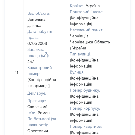
Країна:
Україна
Поштовий індекс:
Вид об'єкта:
[Конфіденційна
Земельна
інформація]
ділянка
Населений пункт:
Дата набуття
Чернівці /
права:
Чернівецька Область
07.05.2008
/ Україна
Загальна
2
Тип вулиці:
площа (м
):
[Конфіденційна
437
інформація]
Кадастровий
[Не
Вулиця:
11
номер:
відом
[Конфіденційна
[Конфіденційна
інформація]
інформація]
Номер будинку:
Декларує:
[Конфіденційна
Прізвище:
інформація]
Словський
Номер корпусу:
Ім'я:
Роман
[Конфіденційна
По батькові (за
інформація]
наявності):
Номер квартири:
Орестович
[Конфіденційна