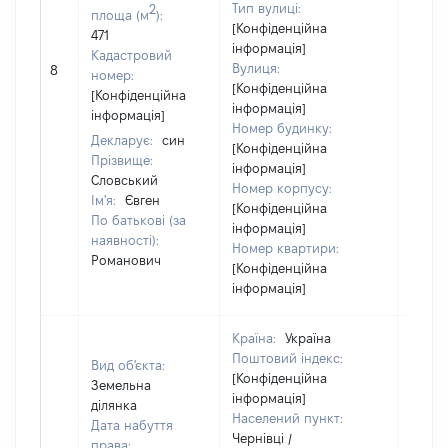
Тип вулиці:
2
площа (м
):
[Конфіденційна
471
інформація]
Кадастровий
[Не
Вулиця:
8
номер:
відом
[Конфіденційна
[Конфіденційна
інформація]
інформація]
Номер будинку:
Декларує:
син
[Конфіденційна
Прізвище:
інформація]
Словський
Номер корпусу:
Ім'я:
Євген
[Конфіденційна
По батькові (за
інформація]
наявності):
Номер квартири:
Романович
[Конфіденційна
інформація]
Країна:
Україна
Поштовий індекс:
Вид об'єкта:
[Конфіденційна
Земельна
інформація]
ділянка
Населений пункт:
Дата набуття
Чернівці /
права: