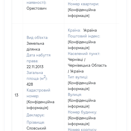
наявності):
Номер квартири:
Орестович
[Конфіденційна
інформація]
Країна:
Україна
Поштовий індекс:
Вид об'єкта:
[Конфіденційна
Земельна
інформація]
ділянка
Населений пункт:
Дата набуття
Чернівці /
права:
Чернівецька Область
22.11.2013
/ Україна
Загальна
2
Тип вулиці:
площа (м
):
[Конфіденційна
428
інформація]
Кадастровий
Вулиця:
13
15345
номер:
[Конфіденційна
[Конфіденційна
інформація]
інформація]
Номер будинку:
Декларує:
[Конфіденційна
Прізвище:
інформація]
Словський
Номер корпусу: