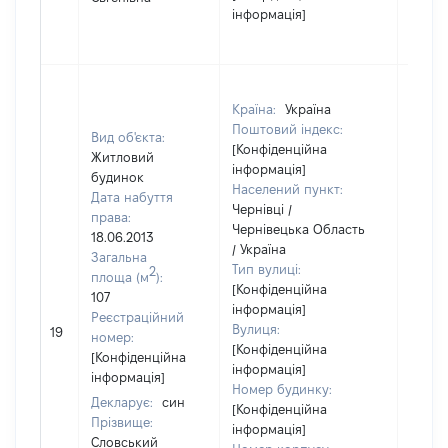
інформація]
Країна:
Україна
Поштовий індекс:
Вид об'єкта:
[Конфіденційна
Житловий
інформація]
будинок
Населений пункт:
Дата набуття
Чернівці /
права:
Чернівецька Область
18.06.2013
/ Україна
Загальна
Тип вулиці:
2
площа (м
):
[Конфіденційна
107
інформація]
Реєстраційний
Вулиця:
19
24477
номер:
[Конфіденційна
[Конфіденційна
інформація]
інформація]
Номер будинку:
Декларує:
син
[Конфіденційна
Прізвище:
інформація]
Словський