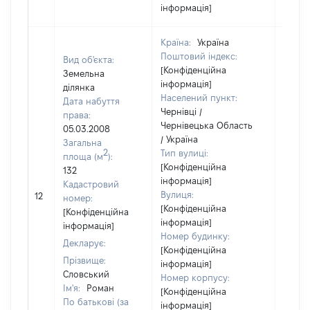
інформація]
Країна:
Україна
Поштовий індекс:
Вид об'єкта:
[Конфіденційна
Земельна
інформація]
ділянка
Населений пункт:
Дата набуття
Чернівці /
права:
Чернівецька Область
05.03.2008
/ Україна
Загальна
2
Тип вулиці:
площа (м
):
[Конфіденційна
132
інформація]
Кадастровий
Вулиця:
12
18541
номер:
[Конфіденційна
[Конфіденційна
інформація]
інформація]
Номер будинку:
Декларує:
[Конфіденційна
Прізвище:
інформація]
Словський
Номер корпусу:
Ім'я:
Роман
[Конфіденційна
По батькові (за
інформація]