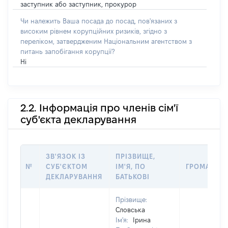
заступник або заступник, прокурор
Чи належить Ваша посада до посад, пов'язаних з
високим рівнем корупційних ризиків, згідно з
переліком, затвердженим Національним агентством з
питань запобігання корупції?
Ні
2.2. Інформація про членів сім'ї
суб'єкта декларування
ЗВ'ЯЗОК ІЗ
ПРІЗВИЩЕ,
№
СУБ'ЄКТОМ
ІМ'Я, ПО
ГРОМАДЯН
ДЕКЛАРУВАННЯ
БАТЬКОВІ
Прізвище:
Словська
Ім'я:
Ірина