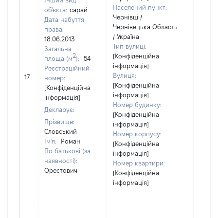
Інший вид
Населений пункт:
об'єкта:
сарай
Чернівці /
Дата набуття
Чернівецька Область
права:
/ Україна
18.06.2013
Тип вулиці:
Загальна
2
[Конфіденційна
площа (м
):
54
інформація]
Реєстраційний
[Не
Вулиця:
17
номер:
відом
[Конфіденційна
[Конфіденційна
інформація]
інформація]
Номер будинку:
Декларує:
[Конфіденційна
Прізвище:
інформація]
Словський
Номер корпусу:
Ім'я:
Роман
[Конфіденційна
По батькові (за
інформація]
наявності):
Номер квартири:
Орестович
[Конфіденційна
інформація]