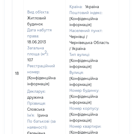
Країна:
Україна
Вид об'єкта:
Поштовий індекс:
Житловий
[Конфіденційна
будинок
інформація]
Дата набуття
Населений пункт:
права:
Чернівці /
18.06.2013
Чернівецька Область
Загальна
/ Україна
2
площа (м
):
Тип вулиці:
107
[Конфіденційна
Реєстраційний
інформація]
номер:
Вулиця:
18
24477
[Конфіденційна
[Конфіденційна
інформація]
інформація]
Номер будинку:
Декларує:
[Конфіденційна
дружина
інформація]
Прізвище:
Номер корпусу:
Словська
[Конфіденційна
Ім'я:
Ірина
інформація]
По батькові (за
Номер квартири:
наявності):
[Конфіденційна
Євгенівна