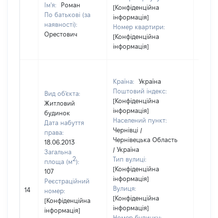
Ім'я:
Роман
[Конфіденційна
По батькові (за
інформація]
наявності):
Номер квартири:
Орестович
[Конфіденційна
інформація]
Країна:
Україна
Поштовий індекс:
Вид об'єкта:
[Конфіденційна
Житловий
інформація]
будинок
Населений пункт:
Дата набуття
Чернівці /
права:
Чернівецька Область
18.06.2013
/ Україна
Загальна
2
Тип вулиці:
площа (м
):
[Конфіденційна
107
інформація]
Реєстраційний
Вулиця:
14
24477
номер:
[Конфіденційна
[Конфіденційна
інформація]
інформація]
Номер будинку: