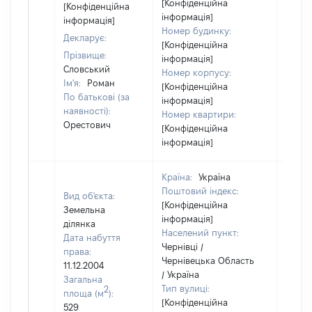
[Конфіденційна
[Конфіденційна
інформація]
інформація]
Номер будинку:
Декларує:
[Конфіденційна
Прізвище:
інформація]
Словський
Номер корпусу:
Ім'я:
Роман
[Конфіденційна
По батькові (за
інформація]
наявності):
Номер квартири:
Орестович
[Конфіденційна
інформація]
Країна:
Україна
Поштовий індекс:
Вид об'єкта:
[Конфіденційна
Земельна
інформація]
ділянка
Населений пункт:
Дата набуття
Чернівці /
права:
Чернівецька Область
11.12.2004
/ Україна
Загальна
Тип вулиці:
2
площа (м
):
[Конфіденційна
529