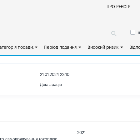
Й
ПРО РЕЄСТР
ш
атегорія посади:
Період подання:
Високий ризик:
Відп
21.01.2024 22:10
Декларація
2021
ого самоврядування (охоплює