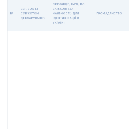
ПРІЗВИЩЕ, ІМʼЯ, ПО
ЗВʼЯЗОК ІЗ
БАТЬКОВІ (ЗА
№
СУБʼЄКТОМ
НАЯВНОСТІ) ДЛЯ
ГРОМАДЯНСТВО
ДЕКЛАРУВАННЯ
ІДЕНТИФІКАЦІЇ В
УКРАЇНІ