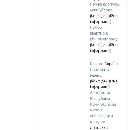
Номер корпусу/
секції/блоку:
[Конфіденційна
інформація]
Номер
квартири/
кімнати/гаражу:
[Конфіденційна
інформація]
Країна:
Україна
Поштовий
індекс:
[Конфіденційна
інформація]
Автономна
Республіка
Крим/область/
місто зі
спеціальним
статусом:
Донецька