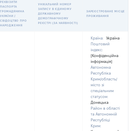
РЕКВІЗИТИ
УНІКАЛЬНИЙ НОМЕР
ПАСПОРТА
ЗАПИСУ В ЄДИНОМУ
ГРОМАДЯНИНА
ЗАРЕЄСТРОВАНЕ МІСЦЕ
ДЕРЖАВНОМУ
УКРАЇНИ /
ПРОЖИВАННЯ
ДЕМОГРАФІЧНОМУ
СВІДОЦТВО ПРО
РЕЄСТРІ (ЗА НАЯВНОСТІ)
НАРОДЖЕННЯ
Країна:
Україна
Поштовий
індекс:
[Конфіденційна
інформація]
Автономна
Республіка
Крим/область/
місто зі
спеціальним
статусом:
Донецька
Район в області
та Автономній
Республіці
Крим: