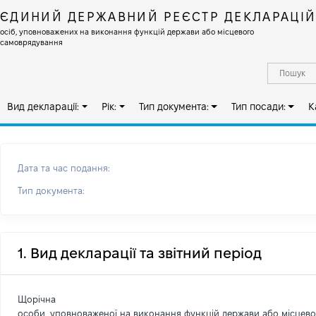
ЄДИНИЙ ДЕРЖАВНИЙ РЕЄСТР ДЕКЛАРАЦІ
осіб, уповноважених на виконання функцій держави або місцевого
самоврядування
Вид декларації:
Рік:
Тип документа:
Тип посади:
К
Дата та час подання:
Тип документа:
1. Вид декларації та звітний період
Щорічна
особи, уповноваженої на виконання функцій держави або місцев