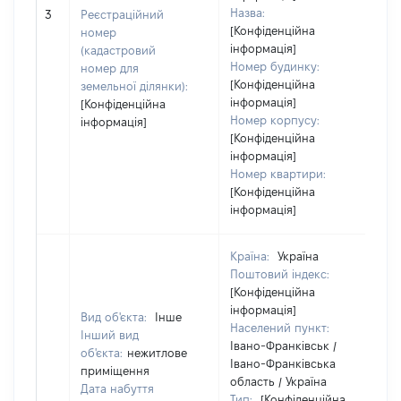
Назва:
[Н
3
Реєстраційний
[Конфіденційна
номер
інформація]
(кадастровий
Номер будинку:
номер для
[Конфіденційна
земельної ділянки):
інформація]
[Конфіденційна
Номер корпусу:
інформація]
[Конфіденційна
інформація]
Номер квартири:
[Конфіденційна
інформація]
Країна:
Україна
Поштовий індекс:
[Конфіденційна
інформація]
Вид об'єкта:
Інше
Населений пункт:
Інший вид
Івано-Франківськ /
об'єкта:
нежитлове
Івано-Франківська
приміщення
область / Україна
Дата набуття
Тип:
[Конфіденційна