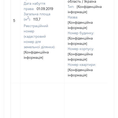
область / Україна
Дата набуття
Тип:
[Конфіденційна
права:
01.09.2019
інформація]
Загальна площа
Назва:
[
2
(м
):
113,7
5
[Конфіденційна
з
Реєстраційний
інформація]
номер
Номер будинку:
(кадастровий
[Конфіденційна
номер для
інформація]
земельної ділянки):
Номер корпусу:
[Конфіденційна
[Конфіденційна
інформація]
інформація]
Номер квартири:
[Конфіденційна
інформація]