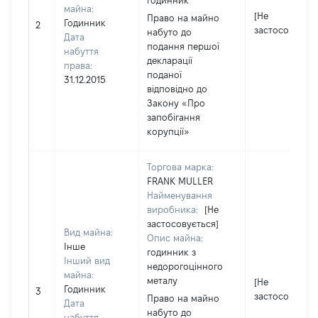
годинник
майна:
[Не
Право на майно
Годинник
2
застосовуєтьс
набуто до
Дата
подання першої
набуття
декларації
права:
поданої
31.12.2015
відповідно до
Закону «Про
запобігання
корупції»
Торгова марка:
FRANK MULLER
Найменування
виробника:
[Не
застосовується]
Вид майна:
Опис майна:
Інше
годинник з
Інший вид
недорогоцінного
майна:
металу
[Не
Годинник
3
застосовуєтьс
Право на майно
Дата
набуто до
набуття