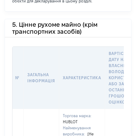
об'єкти для декларування в цьому розділі.
5. Цінне рухоме майно (крім
транспортних засобів)
ВАРТІСТЬ Н
ДАТУ НАБУТ
ВЛАСНІСТЬ,
ВОЛОДІННЯ
ЗАГАЛЬНА
№
ХАРАКТЕРИСТИКА
КОРИСТУВА
ІНФОРМАЦІЯ
АБО ЗА
ОСТАННЬО
ГРОШОВОЮ
ОЦІНКОЮ
Торгова марка:
HUBLOT
Найменування
виробника:
[Не