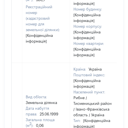
інформація]
Реєстраційний
Номер будинку:
номер
[Конфіденційна
(кадастровий
інформація]
номер для
Номер корпусу:
земельної ділянки):
[Конфіденційна
[Конфіденційна
інформація]
інформація]
Номер квартири:
[Конфіденційна
інформація]
Країна:
Україна
Поштовий індекс:
[Конфіденційна
інформація]
Населений пункт:
Вид об'єкта:
Рибне /
Земельна ділянка
Тисменицький район
Дата набуття
/ Івано-Франківська
права:
25.06.1999
область / Україна
Загальна площа
Тип:
[Конфіденційна
2
(м
):
0,06
інформація]