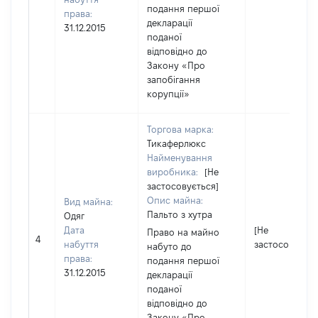
подання першої
права:
декларації
31.12.2015
поданої
відповідно до
Закону «Про
запобігання
корупції»
Торгова марка:
Тикаферлюкс
Найменування
виробника:
[Не
застосовується]
Опис майна:
Вид майна:
Пальто з хутра
Одяг
Дата
[Не
Право на майно
4
набуття
застосовуєтьс
набуто до
права:
подання першої
31.12.2015
декларації
поданої
відповідно до
Закону «Про