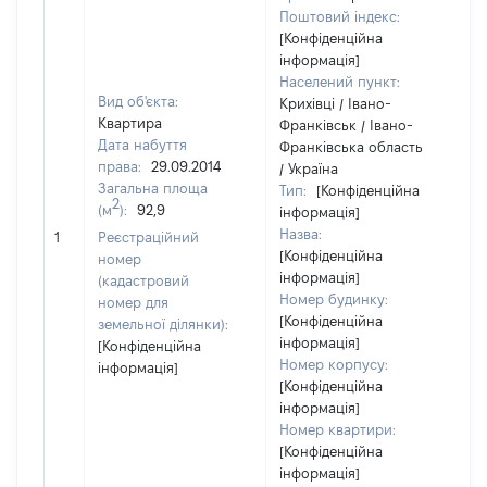
Поштовий індекс:
[Конфіденційна
інформація]
Населений пункт:
Вид об'єкта:
Крихівці / Івано-
Квартира
Франківськ / Івано-
Дата набуття
Франківська область
права:
29.09.2014
/ Україна
Загальна площа
Тип:
[Конфіденційна
2
(м
):
92,9
інформація]
Назва:
[Н
1
Реєстраційний
[Конфіденційна
номер
інформація]
(кадастровий
Номер будинку:
номер для
[Конфіденційна
земельної ділянки):
інформація]
[Конфіденційна
Номер корпусу:
інформація]
[Конфіденційна
інформація]
Номер квартири:
[Конфіденційна
інформація]