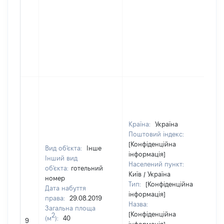
Країна:
Україна
Поштовий індекс:
[Конфіденційна
Вид об'єкта:
Інше
інформація]
Інший вид
Населений пункт:
об'єкта:
готельний
Київ / Україна
номер
Тип:
[Конфіденційна
Дата набуття
інформація]
права:
29.08.2019
Назва:
Загальна площа
[Конфіденційна
2
(м
):
40
[Н
9