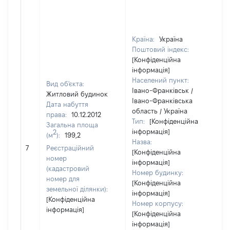
Країна:
Україна
Поштовий індекс:
[Конфіденційна
інформація]
Населений пункт:
Вид об'єкта:
Івано-Франківськ /
Житловий будинок
Івано-Франківська
Дата набуття
область / Україна
права:
10.12.2012
Тип:
[Конфіденційна
Загальна площа
інформація]
2
(м
):
199,2
Назва:
[
7
Реєстраційний
[Конфіденційна
з
номер
інформація]
(кадастровий
Номер будинку:
номер для
[Конфіденційна
земельної ділянки):
інформація]
[Конфіденційна
Номер корпусу:
інформація]
[Конфіденційна
інформація]