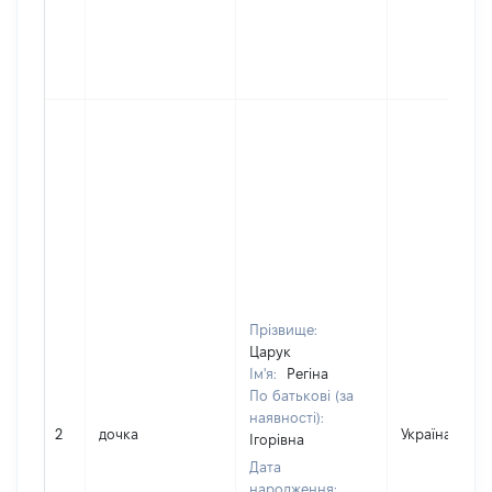
Прізвище:
Царук
Ім'я:
Регіна
По батькові (за
наявності):
2
дочка
Україна
Ігорівна
Дата
народження: