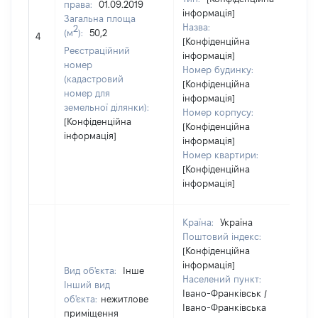
права:
01.09.2019
інформація]
Загальна площа
Назва:
[
2
(м
):
50,2
4
[Конфіденційна
з
Реєстраційний
інформація]
номер
Номер будинку:
(кадастровий
[Конфіденційна
номер для
інформація]
земельної ділянки):
Номер корпусу:
[Конфіденційна
[Конфіденційна
інформація]
інформація]
Номер квартири:
[Конфіденційна
інформація]
Країна:
Україна
Поштовий індекс:
[Конфіденційна
інформація]
Вид об'єкта:
Інше
Населений пункт:
Інший вид
Івано-Франківськ /
об'єкта:
нежитлове
Івано-Франківська
приміщення