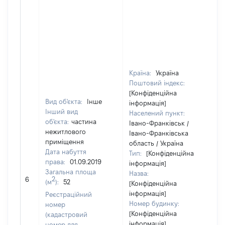
Країна:
Україна
Поштовий індекс:
[Конфіденційна
Вид об'єкта:
Інше
інформація]
Інший вид
Населений пункт:
об'єкта:
частина
Івано-Франківськ /
нежитлового
Івано-Франківська
приміщення
область / Україна
Дата набуття
Тип:
[Конфіденційна
права:
01.09.2019
інформація]
Загальна площа
Назва:
[
2
6
(м
):
52
[Конфіденційна
з
інформація]
Реєстраційний
Номер будинку:
номер
[Конфіденційна
(кадастровий
інформація]
номер для