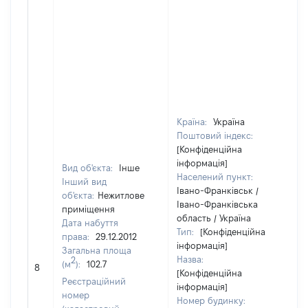
Країна:
Україна
Поштовий індекс:
[Конфіденційна
інформація]
Вид об'єкта:
Інше
Населений пункт:
Інший вид
Івано-Франківськ /
об'єкта:
Нежитлове
Івано-Франківська
приміщення
область / Україна
Дата набуття
Тип:
[Конфіденційна
права:
29.12.2012
інформація]
Загальна площа
Назва:
[
2
(м
):
102.7
8
[Конфіденційна
з
Реєстраційний
інформація]
номер
Номер будинку: