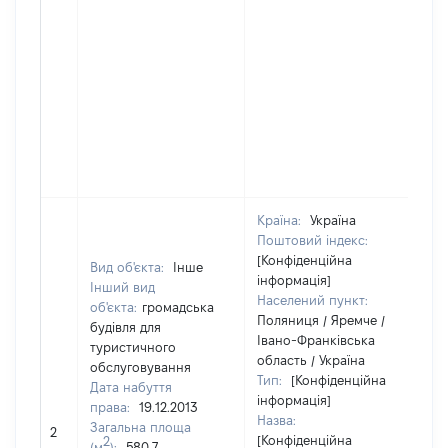
Країна:
Україна
Поштовий індекс:
[Конфіденційна
Вид об'єкта:
Інше
інформація]
Інший вид
Населений пункт:
об'єкта:
громадська
Поляниця / Яремче /
будівля для
Івано-Франківська
туристичного
область / Україна
обслуговування
Тип:
[Конфіденційна
Дата набуття
інформація]
права:
19.12.2013
Назва:
Загальна площа
[Н
2
[Конфіденційна
2
(м
):
580,7