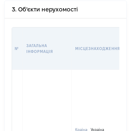
3. Об'єкти нерухомості
В
Д
ЗАГАЛЬНА
П
№
МІСЦЕЗНАХОДЖЕННЯ
ІНФОРМАЦІЯ
О
Г
О
Країна:
Україна