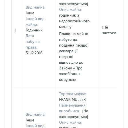
застосовується]
Вид майна:
Опис майна:
Інше
годинник з
Інший вид
недорогоцінного
майна:
металу
[Не
Годинник
1
застосовуєтьс
Право на майно
Дата
набуто до
набуття
подання першої
права:
декларації
31.12.2016
поданої
відповідно до
Закону «Про
запобігання
корупції»
Торгова марка:
FRANK MULLER
Найменування
виробника:
[Не
Вид майна:
застосовується]
Інше
Опис майна:
Інший вид