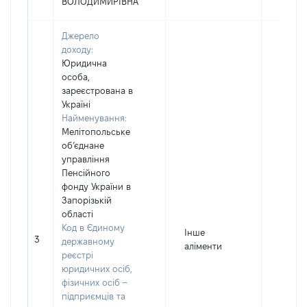
ВОЛОДИМИРІВНА
Джерело
доходу:
Юридична
особа,
зареєстрована в
Україні
Найменування:
Мелітопольське
об’єднане
управління
Пенсійного
фонду України в
Запорізькій
області
Код в Єдиному
Інше
3
6317
державному
аліменти
реєстрі
юридичних осіб,
фізичних осіб –
підприємців та