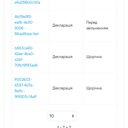
e6a558b0c00a
4b09e5f5-
01.0
eaf6-4e30-
Перед
Декларація
-
9206-
звільненням
01.0
86aaf6dac1ed
b663ce60-
42ee-4ba0-
Декларація
Щорічна
201
a2bf-
70fb19f93ae6
ff002633-
4397-407d-
Декларація
Щорічна
201
8e9c-
9f9503c14aff
1 - 7 з 7