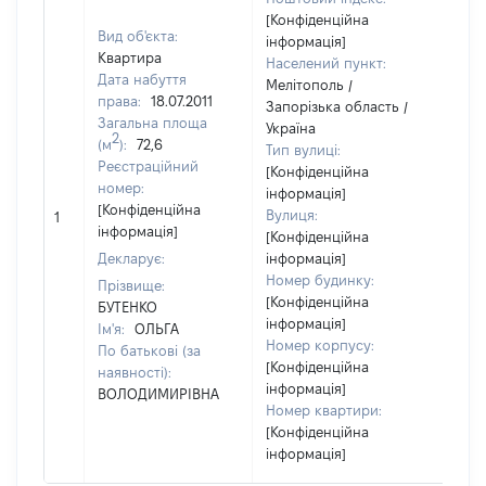
[Конфіденційна
Вид об'єкта:
інформація]
Квартира
Населений пункт:
Дата набуття
Мелітополь /
права:
18.07.2011
Запорізька область /
Загальна площа
Україна
2
(м
):
72,6
Тип вулиці:
Реєстраційний
[Конфіденційна
номер:
інформація]
[Конфіденційна
Вулиця:
1
464
інформація]
[Конфіденційна
Декларує:
інформація]
Номер будинку:
Прізвище:
[Конфіденційна
БУТЕНКО
інформація]
Ім'я:
ОЛЬГА
Номер корпусу:
По батькові (за
[Конфіденційна
наявності):
інформація]
ВОЛОДИМИРІВНА
Номер квартири:
[Конфіденційна
інформація]