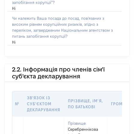
запобігання корупції”?
Ні
Чи належить Ваша посада до посад, пов'язаних з
високим рівнем корупційних ризиків, згідно з
переліком, затвердженим Національним агентством з
питань запобігання корупції?
Ні
2.2. Інформація про членів сім'ї
суб'єкта декларування
ЗВ'ЯЗОК ІЗ
ПРІЗВИЩЕ, ІМ'Я,
№
СУБ'ЄКТОМ
ГРОМАДЯН
ПО БАТЬКОВІ
ДЕКЛАРУВАННЯ
Прізвище:
Серебреннікова