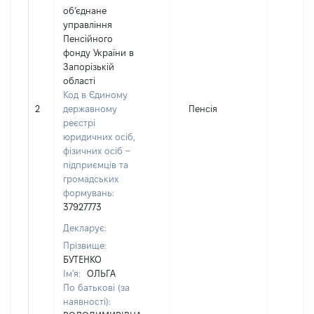
об’єднане
управління
Пенсійного
фонду України в
Запорізькій
області
Код в Єдиному
2
державному
Пенсія
34104
реєстрі
юридичних осіб,
фізичних осіб –
підприємців та
громадських
формувань:
37927773
Декларує:
Прізвище:
БУТЕНКО
Ім'я:
ОЛЬГА
По батькові (за
наявності):