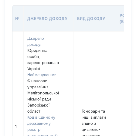
РОЗМІ
№
ДЖЕРЕЛО ДОХОДУ
ВИД ДОХОДУ
(ВАРТІ
Джерело
доходу:
Юридична
особа,
зареєстрована в
Україні
Найменування:
Фінансове
управління
Мелітопольської
міської ради
Запорізької
області
Гонорари та
Код в Єдиному
інші виплати
державному
згідно з
1
16000
реєстрі
цивільно-
юридичних осіб,
правовим