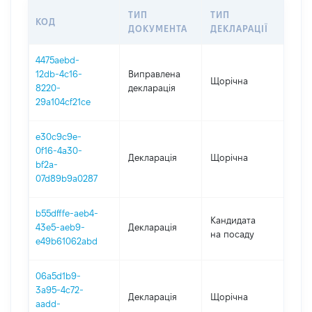
ТИП
ТИП
КОД
ПЕ
ДОКУМЕНТА
ДЕКЛАРАЦІЇ
4475aebd-
12db-4c16-
Виправлена
Щорічна
202
8220-
декларація
29a104cf21ce
e30c9c9e-
0f16-4a30-
Декларація
Щорічна
202
bf2a-
07d89b9a0287
b55dfffe-aeb4-
Кандидата
43e5-aeb9-
Декларація
202
на посаду
e49b61062abd
06a5d1b9-
3a95-4c72-
Декларація
Щорічна
202
aadd-