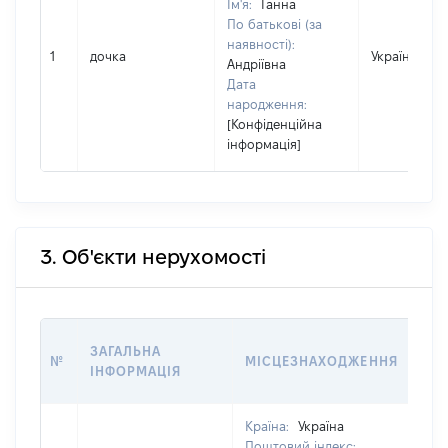
Ім'я:
Ганна
По батькові (за
наявності):
1
дочка
Україна
Андріївна
Дата
народження:
[Конфіденційна
інформація]
3. Об'єкти нерухомості
ВА
ЗАГАЛЬНА
№
МІСЦЕЗНАХОДЖЕННЯ
НА 
ІНФОРМАЦІЯ
НА
Країна:
Україна
Поштовий індекс: