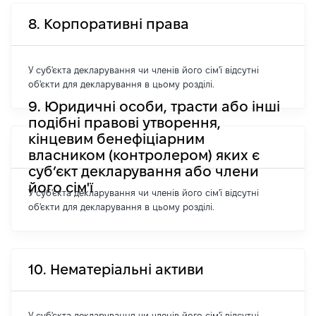
8. Корпоративні права
У суб'єкта декларування чи членів його сім'ї відсутні
об'єкти для декларування в цьому розділі.
9. Юридичні особи, трасти або інші
подібні правові утворення,
кінцевим бенефіціарним
власником (контролером) яких є
суб’єкт декларування або члени
його сім'ї
У суб'єкта декларування чи членів його сім'ї відсутні
об'єкти для декларування в цьому розділі.
10. Нематеріальні активи
У суб'єкта декларування чи членів його сім'ї відсутні