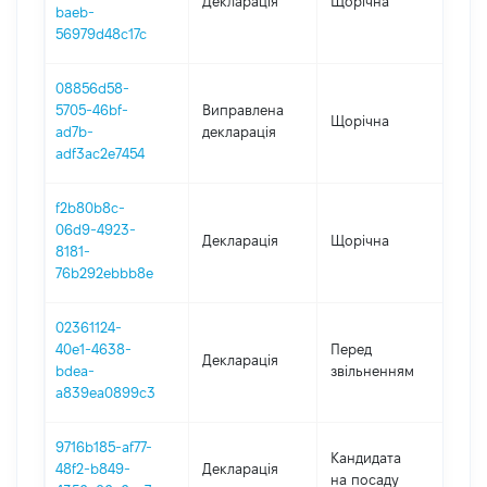
Декларація
Щорічна
202
baeb-
56979d48c17c
08856d58-
5705-46bf-
Виправлена
Щорічна
202
ad7b-
декларація
adf3ac2e7454
f2b80b8c-
06d9-4923-
Декларація
Щорічна
202
8181-
76b292ebbb8e
02361124-
01.
40e1-4638-
Перед
Декларація
-
bdea-
звільненням
09.
a839ea0899c3
9716b185-af77-
Кандидата
48f2-b849-
Декларація
202
на посаду