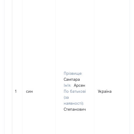
Прізвище:
Сампара
Ім'я:
Арсен
1
син
По батькові
Україна
(за
наявності):
Степанович