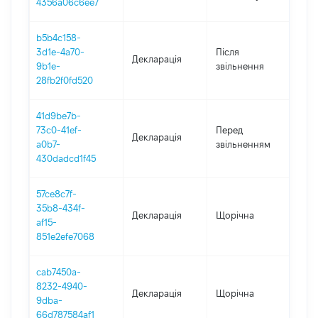
4356a06c6ee7
b5b4c158-
3d1e-4a70-
Після
Декларація
202
9b1e-
звільнення
28fb2f0fd520
41d9be7b-
01.
73c0-41ef-
Перед
Декларація
-
a0b7-
звільненням
31.
430dadcd1f45
57ce8c7f-
35b8-434f-
Декларація
Щорічна
201
af15-
851e2efe7068
cab7450a-
8232-4940-
Декларація
Щорічна
201
9dba-
66d787584af1