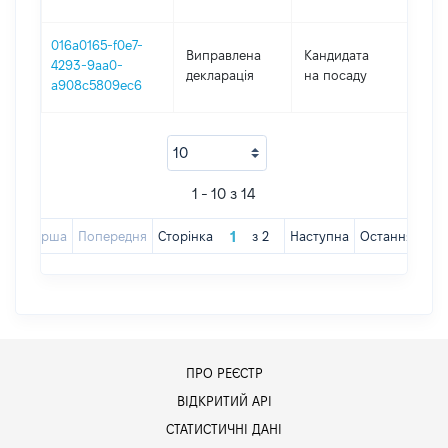
016a0165-f0e7-
Виправлена
Кандидата
4293-9aa0-
201
декларація
на посаду
a908c5809ec6
1 - 10 з 14
Перша
Попередня
Сторінка
з
2
Наступна
Остання
ПРО РЕЄСТР
ВІДКРИТИЙ АРІ
СТАТИСТИЧНІ ДАНІ