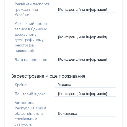
Реквізити паспорта
[Конфіденційна інформація]
громадянина
України:
Унікальний номер
запису в Єдиному
державному
[Конфіденційна інформація]
демографічному
реєстрі (за
наявності):
[Конфіденційна інформація]
Дата народження:
Зареєстроване місце проживання
Україна
Країна:
[Конфіденційна інформація]
Поштовий індекс:
Автономна
Республіка Крим/
Волинська
область/місто зі
спеціальним
статусом: