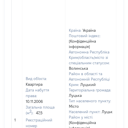
Країна:
Україна
Поштовий індекс:
[Конфіденційна
інформація]
Автономна Республіка
Крим/область/місто зі
спеціальним статусом:
Волинська
Район в області та
Вид об'єкта:
Автономній Республіці
Квартира
Крим:
Луцький
Дата набуття
Територіальна громада:
Луцька
права:
Тип населеного пункту:
10.11.2006
Місто
Загальна площа
2
Населений пункт:
Луцьк
(м
):
47,5
[Не
Район у місті:
1
Реєстраційний
заст
[Конфіденційна
номер