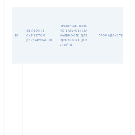
І
ПРІЗВИЩЕ, ІМʼЯ,
ЗВʼЯЗОК ІЗ
ПО БАТЬКОВІ (ЗА
№
СУБʼЄКТОМ
НАЯВНОСТІ) ДЛЯ
ГРОМАДЯНСТВО
ДЕКЛАРУВАННЯ
ІДЕНТИФІКАЦІЇ В
УКРАЇНІ