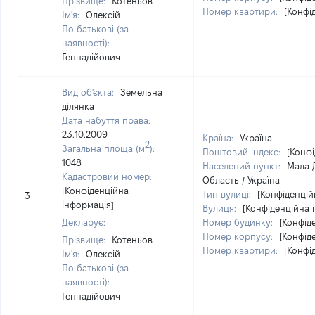
Прізвище:
Котеньов
Номер квартири:
[Конфі
Ім'я:
Олексій
По батькові (за
наявності):
Геннадійович
Вид об'єкта:
Земельна
ділянка
Дата набуття права:
23.10.2009
Країна:
Україна
2
Загальна площа (м
):
Поштовий індекс:
[Конфі
1048
Населений пункт:
Мала Д
Кадастровий номер:
Область / Україна
[Конфіденційна
Тип вулиці:
[Конфіденцій
3
інформація]
Вулиця:
[Конфіденційна 
Декларує:
Номер будинку:
[Конфід
Номер корпусу:
[Конфід
Прізвище:
Котеньов
Номер квартири:
[Конфі
Ім'я:
Олексій
По батькові (за
наявності):
Геннадійович