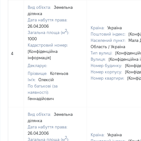
Вид об'єкта:
Земельна
ділянка
Дата набуття права:
26.04.2006
Країна:
Україна
2
Загальна площа (м
):
Поштовий індекс:
[Конфі
1000
Населений пункт:
Мала Д
Кадастровий номер:
Область / Україна
[Конфіденційна
Тип вулиці:
[Конфіденцій
4
інформація]
Вулиця:
[Конфіденційна 
Декларує:
Номер будинку:
[Конфід
Номер корпусу:
[Конфід
Прізвище:
Котеньов
Номер квартири:
[Конфі
Ім'я:
Олексій
По батькові (за
наявності):
Геннадійович
Вид об'єкта:
Земельна
ділянка
Дата набуття права:
26.04.2006
Країна:
Україна
2
Загальна площа (м
):