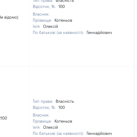
Тип права:
Власність
Відсоток, %:
100
Власник:
Не відомо]
Прізвище:
Котеньов
Ім'я:
Олексій
По батькові (за наявності):
Геннадійович
Тип права:
Власність
Відсоток, %:
100
Власник:
2100
Прізвище:
Котеньов
Ім'я:
Олексій
По батькові (за наявності):
Геннадійович