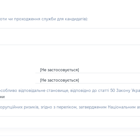
боти чи проходження служби для кандидатів)
:
[Не застосовується]
[Не застосовується]
особливо відповідальне становище, відповідно до статті 50 Закону Укра
їни
орупційних ризиків, згідно з переліком, затвердженим Національним аг