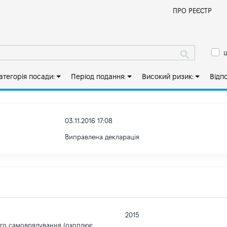
Й
ПРО РЕЄСТР
ш
атегорія посади:
Період подання:
Високий ризик:
Відп
03.11.2016 17:08
Виправлена декларація
2015
ого самоврядування (охоплює