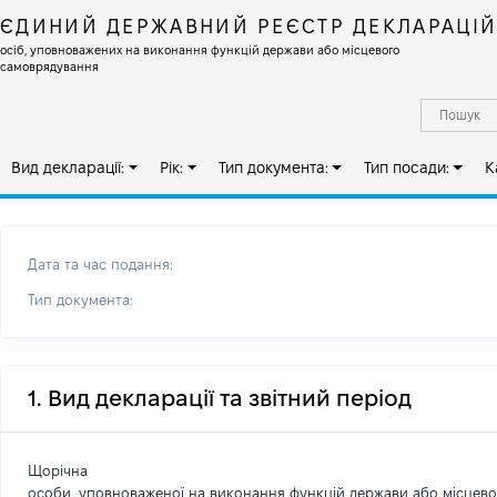
ЄДИНИЙ ДЕРЖАВНИЙ РЕЄСТР ДЕКЛАРАЦІ
осіб, уповноважених на виконання функцій держави або місцевого
самоврядування
Вид декларації:
Рік:
Тип документа:
Тип посади:
К
Дата та час подання:
Тип документа:
1. Вид декларації та звітний період
Щорічна
особи, уповноваженої на виконання функцій держави або місцев