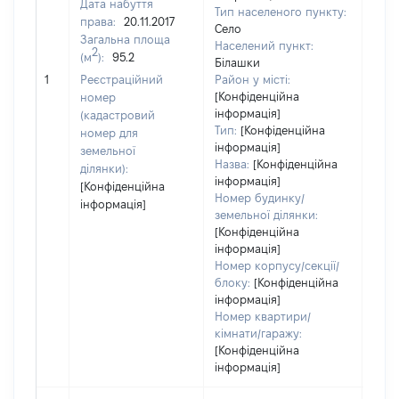
Дата набуття
Тип населеного пункту:
права:
20.11.2017
Село
Загальна площа
Населений пункт:
2
(м
):
95.2
Білашки
[Не
1
Реєстраційний
Район у місті:
заст
[Конфіденційна
номер
інформація]
(кадастровий
Тип:
[Конфіденційна
номер для
інформація]
земельної
Назва:
[Конфіденційна
ділянки):
інформація]
[Конфіденційна
Номер будинку/
інформація]
земельної ділянки:
[Конфіденційна
інформація]
Номер корпусу/секції/
блоку:
[Конфіденційна
інформація]
Номер квартири/
кімнати/гаражу:
[Конфіденційна
інформація]