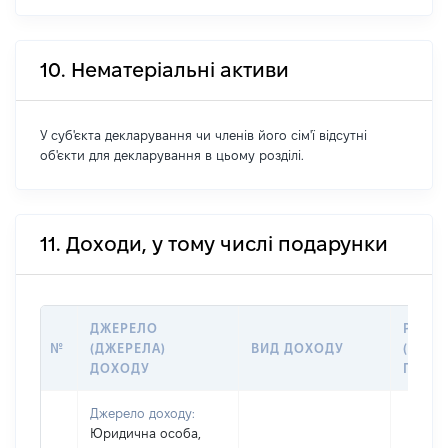
10. Нематеріальні активи
У суб'єкта декларування чи членів його сім'ї відсутні
об'єкти для декларування в цьому розділі.
11. Доходи, у тому числі подарунки
ДЖЕРЕЛО
РОЗМ
№
(ДЖЕРЕЛА)
ВИД ДОХОДУ
(ВАРТІ
ДОХОДУ
ГРН
Джерело доходу:
Юридична особа,