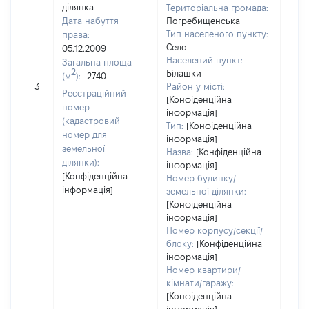
ділянка
Територіальна громада:
Дата набуття
Погребищенська
Тип населеного пункту:
права:
Село
05.12.2009
Населений пункт:
Загальна площа
2
Білашки
(м
):
2740
[Не
3
Район у місті:
заст
Реєстраційний
[Конфіденційна
номер
інформація]
(кадастровий
Тип:
[Конфіденційна
номер для
інформація]
земельної
Назва:
[Конфіденційна
ділянки):
інформація]
[Конфіденційна
Номер будинку/
інформація]
земельної ділянки:
[Конфіденційна
інформація]
Номер корпусу/секції/
блоку:
[Конфіденційна
інформація]
Номер квартири/
кімнати/гаражу:
[Конфіденційна