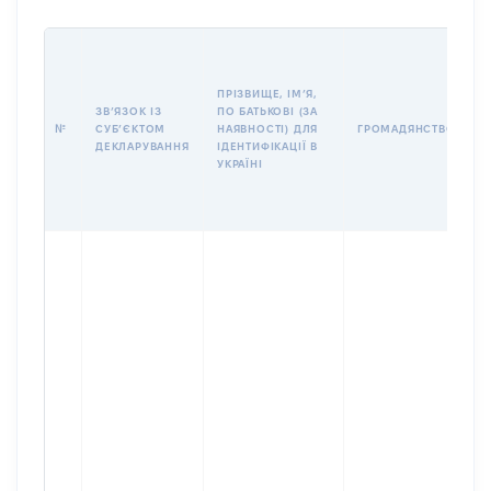
П
І
Б
ПРІЗВИЩЕ, ІМʼЯ,
І
ЗВʼЯЗОК ІЗ
ПО БАТЬКОВІ (ЗА
№
СУБʼЄКТОМ
НАЯВНОСТІ) ДЛЯ
ГРОМАДЯНСТВО
У
ДЕКЛАРУВАННЯ
ІДЕНТИФІКАЦІЇ В
Д
УКРАЇНІ