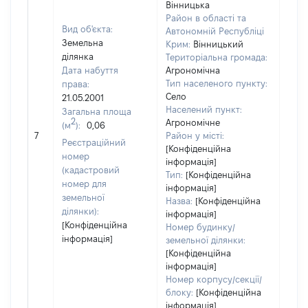
Вінницька
Район в області та
Вид об'єкта:
Автономній Республіці
Земельна
Крим:
Вінницький
ділянка
Територіальна громада:
Дата набуття
Агрономічна
Тип населеного пункту:
права:
Село
21.05.2001
490
Населений пункт:
Загальна площа
Тип 
2
Агрономічне
(м
):
0,06
обʼє
7
Район у місті:
Реєстраційний
варт
[Конфіденційна
номер
інформація]
набу
(кадастровий
Тип:
[Конфіденційна
номер для
інформація]
земельної
Назва:
[Конфіденційна
ділянки):
інформація]
[Конфіденційна
Номер будинку/
інформація]
земельної ділянки:
[Конфіденційна
інформація]
Номер корпусу/секції/
блоку:
[Конфіденційна
інформація]