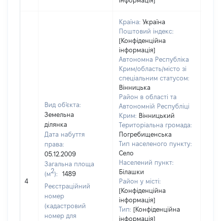
інформація]
Країна:
Україна
Поштовий індекс:
[Конфіденційна
інформація]
Автономна Республіка
Крим/область/місто зі
спеціальним статусом:
Вінницька
Район в області та
Вид об'єкта:
Автономній Республіці
Земельна
Крим:
Вінницький
ділянка
Територіальна громада:
Дата набуття
Погребищенська
Тип населеного пункту:
права:
Село
05.12.2009
Населений пункт:
Загальна площа
2
Білашки
(м
):
1489
[Не
4
Район у місті:
заст
Реєстраційний
[Конфіденційна
номер
інформація]
(кадастровий
Тип:
[Конфіденційна
номер для
інформація]