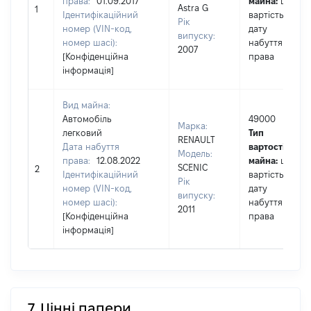
права:
01.09.2017
майна:
це
Astra G
1
Ідентифікаційний
вартість на
Рік
номер (VIN-код,
дату
випуску:
номер шасі):
набуття
2007
[Конфіденційна
права
інформація]
Вид майна:
Автомобіль
49000
Марка:
легковий
Тип
RENAULT
Дата набуття
вартості
Модель:
права:
12.08.2022
майна:
це
SCENIC
2
Ідентифікаційний
вартість на
Рік
номер (VIN-код,
дату
випуску:
номер шасі):
набуття
2011
[Конфіденційна
права
інформація]
7. Цінні папери