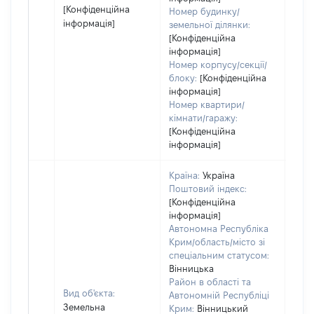
[Конфіденційна
Номер будинку/
інформація]
земельної ділянки:
[Конфіденційна
інформація]
Номер корпусу/секції/
блоку:
[Конфіденційна
інформація]
Номер квартири/
кімнати/гаражу:
[Конфіденційна
інформація]
Країна:
Україна
Поштовий індекс:
[Конфіденційна
інформація]
Автономна Республіка
Крим/область/місто зі
спеціальним статусом:
Вінницька
Район в області та
Вид об'єкта:
Автономній Республіці
Земельна
Крим:
Вінницький