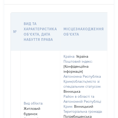
ВАР
ВИД ТА
ДАТ
ХАРАКТЕРИСТИКА
МІСЦЕЗНАХОДЖЕННЯ
ПРА
№
ОБʼЄКТА, ДАТА
ОБʼЄКТА
ОС
НАБУТТЯ ПРАВА
ГР
ОЦІ
Країна:
Україна
Поштовий індекс:
[Конфіденційна
інформація]
Автономна Республіка
Крим/область/місто зі
спеціальним статусом:
Вінницька
Район в області та
Автономній Республіці
Вид об'єкта:
Крим:
Вінницький
Житловий
Територіальна громада:
будинок
Погребищенська