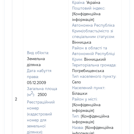
Країна:
Україна
Поштовий індекс:
[Конфіденційна
інформація]
Автономна Республіка
Крим/область/місто зі
спеціальним статусом:
Вінницька
Район в області та
Вид об'єкта:
Автономній Республіці
Земельна
Крим:
Вінницький
ділянка
Територіальна громада:
Дата набуття
Погребищенська
Тип населеного пункту:
права:
Село
05.12.2009
Населений пункт:
Загальна площа
2
Білашки
(м
):
2500
[Не
2
Район у місті:
заст
Реєстраційний
[Конфіденційна
номер
інформація]
(кадастровий
Тип:
[Конфіденційна
номер для
інформація]
земельної
Назва:
[Конфіденційна
ділянки):
інформація]