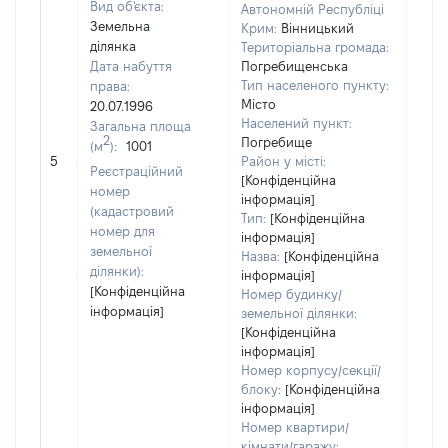
Вид об'єкта:
Автономній Республіці
Земельна
Крим:
Вінницький
ділянка
Територіальна громада:
Дата набуття
Погребищенська
Тип населеного пункту:
права:
Місто
20.07.1996
Населений пункт:
Загальна площа
2
Погребище
(м
):
1001
[Не
5
Район у місті:
заст
Реєстраційний
[Конфіденційна
номер
інформація]
(кадастровий
Тип:
[Конфіденційна
номер для
інформація]
земельної
Назва:
[Конфіденційна
ділянки):
інформація]
[Конфіденційна
Номер будинку/
інформація]
земельної ділянки:
[Конфіденційна
інформація]
Номер корпусу/секції/
блоку:
[Конфіденційна
інформація]
Номер квартири/
кімнати/гаражу: