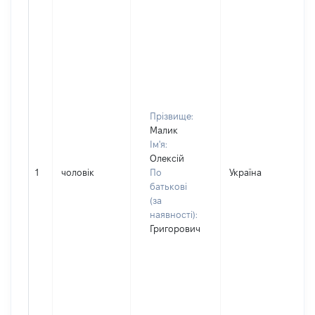
Прізвище:
Малик
Ім'я:
Олексій
1
чоловік
По
Україна
Д
батькові
(за
наявності):
Григорович