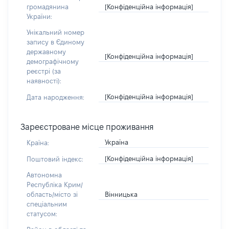
[Конфіденційна інформація]
громадянина
України:
Унікальний номер
запису в Єдиному
державному
[Конфіденційна інформація]
демографічному
реєстрі (за
наявності):
[Конфіденційна інформація]
Дата народження:
Зареєстроване місце проживання
Україна
Країна:
[Конфіденційна інформація]
Поштовий індекс:
Автономна
Республіка Крим/
Вінницька
область/місто зі
спеціальним
статусом: