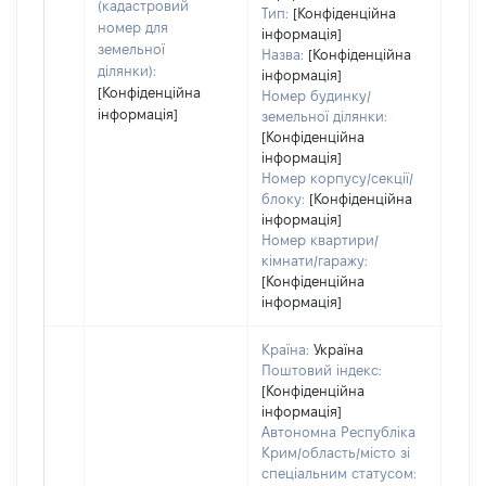
(кадастровий
Тип:
[Конфіденційна
номер для
інформація]
земельної
Назва:
[Конфіденційна
ділянки):
інформація]
[Конфіденційна
Номер будинку/
інформація]
земельної ділянки:
[Конфіденційна
інформація]
Номер корпусу/секції/
блоку:
[Конфіденційна
інформація]
Номер квартири/
кімнати/гаражу:
[Конфіденційна
інформація]
Країна:
Україна
Поштовий індекс:
[Конфіденційна
інформація]
Автономна Республіка
Крим/область/місто зі
спеціальним статусом: