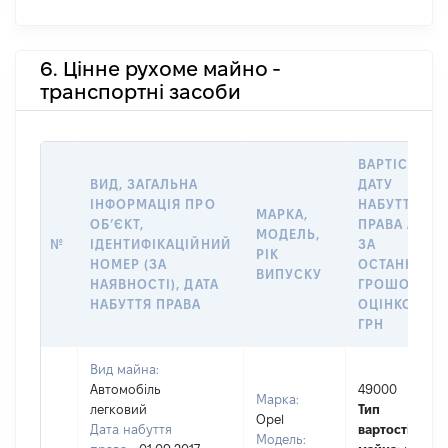
6. Цінне рухоме майно -
транспортні засоби
ВАРТІСТЬ Н
ВИД, ЗАГАЛЬНА
ДАТУ
ІНФОРМАЦІЯ ПРО
НАБУТТЯ
МАРКА,
ОБʼЄКТ,
ПРАВА АБО
МОДЕЛЬ,
№
ІДЕНТИФІКАЦІЙНИЙ
ЗА
РІК
НОМЕР (ЗА
ОСТАННЬО
ВИПУСКУ
НАЯВНОСТІ), ДАТА
ГРОШОВОЮ
НАБУТТЯ ПРАВА
ОЦІНКОЮ,
ГРН
Вид майна:
Автомобіль
49000
Марка:
легковий
Тип
Оpel
Дата набуття
вартості
Модель: