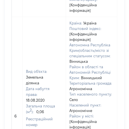
[Конфіденційна
інформація]
Країна:
Україна
Поштовий індекс:
[Конфіденційна
інформація]
Автономна Республіка
Крим/область/місто зі
спеціальним статусом:
Вінницька
Район в області та
Вид об'єкта:
Автономній Республіці
Земельна
Крим:
Вінницький
ділянка
Територіальна громада:
Дата набуття
Агрономічна
Тип населеного пункту:
права:
Село
18.08.2020
498
Населений пункт:
Загальна площа
Тип 
2
Агрономічне
(м
):
0,06
обʼє
6
Район у місті:
Реєстраційний
варт
[Конфіденційна
номер
інформація]
набу