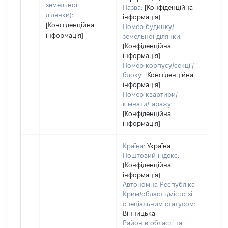
земельної
Назва:
[Конфіденційна
ділянки):
інформація]
[Конфіденційна
Номер будинку/
інформація]
земельної ділянки:
[Конфіденційна
інформація]
Номер корпусу/секції/
блоку:
[Конфіденційна
інформація]
Номер квартири/
кімнати/гаражу:
[Конфіденційна
інформація]
Країна:
Україна
Поштовий індекс:
[Конфіденційна
інформація]
Автономна Республіка
Крим/область/місто зі
спеціальним статусом:
Вінницька
Район в області та