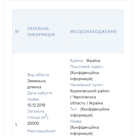
ВАРТ
ДАТУ
ЗАГАЛЬНА
ПРАВ
№
МІСЦЕЗНАХОДЖЕННЯ
ІНФОРМАЦІЯ
ОСТ
ГРО
ОЦІ
Країна:
Україна
Поштовий індекс:
[Конфіденційна
Вид об'єкта:
інформація]
Земельна
Населений пункт:
ділянка
Корюківський район
Дата набуття
/ Чернігівська
права:
область / Україна
10.12.2019
Тип:
[Конфіденційна
Загальна
інформація]
2
площа (м
):
Назва:
[Не
20000
1
[Конфіденційна
засто
Реєстраційний
інформація]