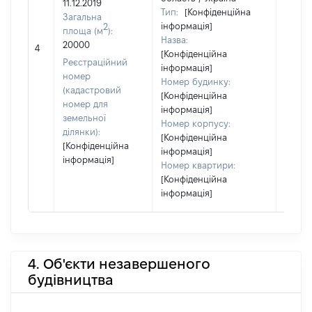
11.12.2019
Тип:
[Конфіденційна
Загальна
інформація]
2
площа (м
):
Назва:
[Не
20000
4
[Конфіденційна
засто
Реєстраційний
інформація]
номер
Номер будинку:
(кадастровий
[Конфіденційна
номер для
інформація]
земельної
Номер корпусу:
ділянки):
[Конфіденційна
[Конфіденційна
інформація]
інформація]
Номер квартири:
[Конфіденційна
інформація]
4. Об'єкти незавершеного
будівництва