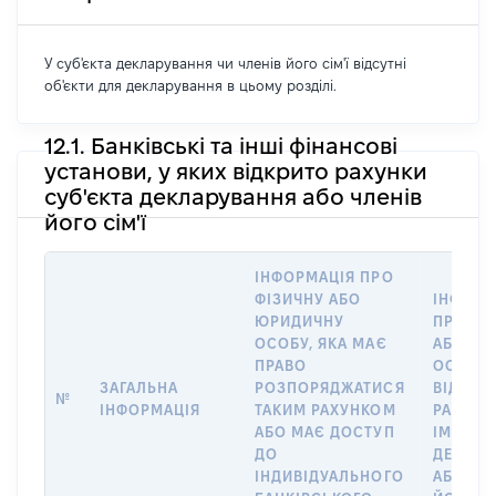
У суб'єкта декларування чи членів його сім'ї відсутні
об'єкти для декларування в цьому розділі.
12.1. Банківські та інші фінансові
установи, у яких відкрито рахунки
суб'єкта декларування або членів
його сім'ї
ІНФОРМАЦІЯ ПРО
ФІЗИЧНУ АБО
ІНФОРМ
ЮРИДИЧНУ
ПРО ФІ
ОСОБУ, ЯКА МАЄ
АБО Ю
ПРАВО
ОСОБУ,
ЗАГАЛЬНА
РОЗПОРЯДЖАТИСЯ
ВІДКРИ
№
ІНФОРМАЦІЯ
ТАКИМ РАХУНКОМ
РАХУНО
АБО МАЄ ДОСТУП
ІМ’Я СУ
ДО
ДЕКЛАР
ІНДИВІДУАЛЬНОГО
АБО ЧЛ