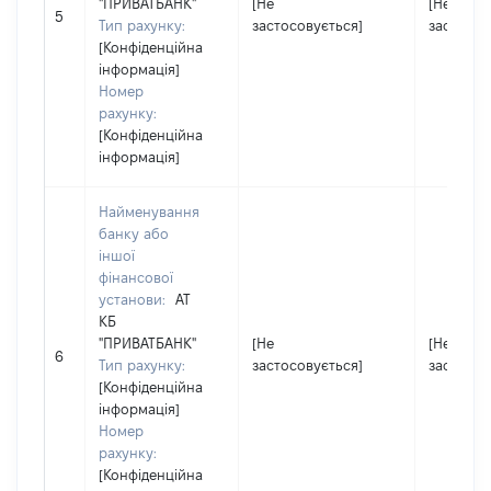
"ПРИВАТБАНК"
[Не
[Не
5
Тип рахунку:
застосовується]
застосов
[Конфіденційна
інформація]
Номер
рахунку:
[Конфіденційна
інформація]
Найменування
банку або
іншої
фінансової
установи:
АТ
КБ
"ПРИВАТБАНК"
[Не
[Не
6
Тип рахунку:
застосовується]
застосов
[Конфіденційна
інформація]
Номер
рахунку:
[Конфіденційна