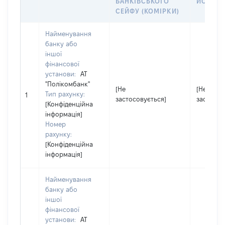
БАНКІВСЬКОГО
ЙОГО СІ
СЕЙФУ (КОМІРКИ)
Найменування
банку або
іншої
фінансової
установи:
АТ
"Полікомбанк"
[Не
[Не
Тип рахунку:
1
застосовується]
застосов
[Конфіденційна
інформація]
Номер
рахунку:
[Конфіденційна
інформація]
Найменування
банку або
іншої
фінансової
установи:
АТ