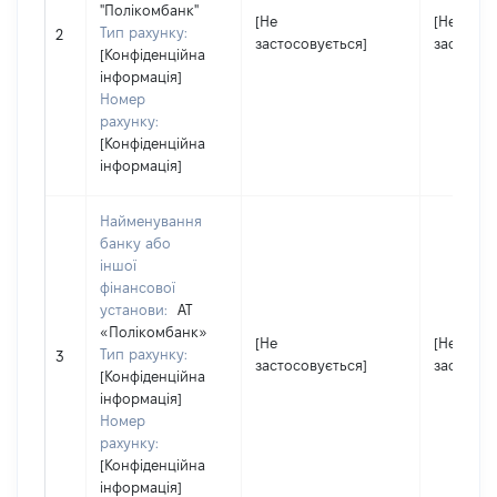
"Полікомбанк"
[Не
[Не
Тип рахунку:
2
застосовується]
застосов
[Конфіденційна
інформація]
Номер
рахунку:
[Конфіденційна
інформація]
Найменування
банку або
іншої
фінансової
установи:
АТ
«Полікомбанк»
[Не
[Не
Тип рахунку:
3
застосовується]
застосов
[Конфіденційна
інформація]
Номер
рахунку:
[Конфіденційна
інформація]