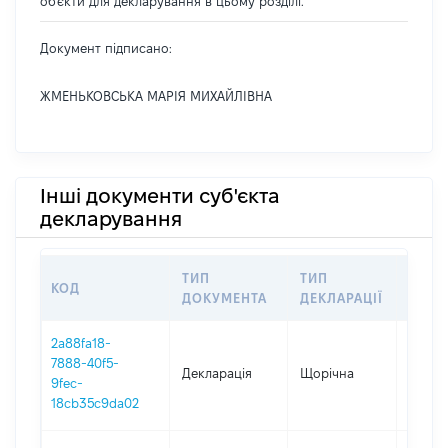
об'єкти для декларування в цьому розділі.
Документ підписано:
ЖМЕНЬКОВСЬКА МАРІЯ МИХАЙЛІВНА
Інші документи суб'єкта
декларування
ТИП
ТИП
КОД
ПЕРІ
ДОКУМЕНТА
ДЕКЛАРАЦІЇ
2a88fa18-
7888-40f5-
Декларація
Щорічна
2025
9fec-
18cb35c9da02