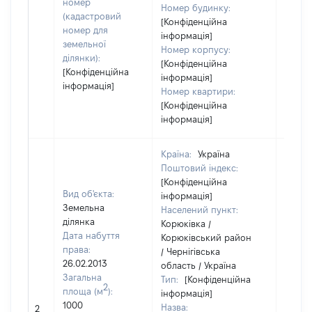
номер
Номер будинку:
(кадастровий
[Конфіденційна
номер для
інформація]
земельної
Номер корпусу:
ділянки):
[Конфіденційна
[Конфіденційна
інформація]
інформація]
Номер квартири:
[Конфіденційна
інформація]
Країна:
Україна
Поштовий індекс:
[Конфіденційна
Вид об'єкта:
інформація]
Земельна
Населений пункт:
ділянка
Корюківка /
Дата набуття
Корюківський район
права:
/ Чернігівська
26.02.2013
область / Україна
Загальна
Тип:
[Конфіденційна
2
площа (м
):
інформація]
[Не
1000
Назва:
2