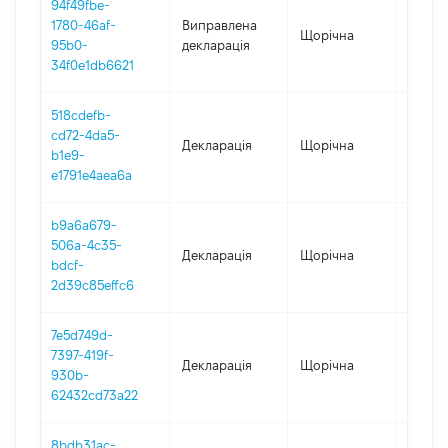
94f49fbe-
1780-46af-
Виправлена
Щорічна
2024
95b0-
декларація
34f0e1db6621
518cdefb-
cd72-4da5-
Декларація
Щорічна
2024
b1e9-
e1791e4aea6a
b9a6a679-
506a-4c35-
Декларація
Щорічна
2023
bdcf-
2d39c85effc6
7e5d749d-
7397-419f-
Декларація
Щорічна
2022
930b-
62432cd73a22
8bdb31ac-