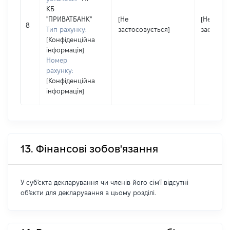
КБ
"ПРИВАТБАНК"
[Не
[Не
8
Тип рахунку:
застосовується]
застосов
[Конфіденційна
інформація]
Номер
рахунку:
[Конфіденційна
інформація]
13. Фінансові зобов'язання
У суб'єкта декларування чи членів його сім'ї відсутні
об'єкти для декларування в цьому розділі.