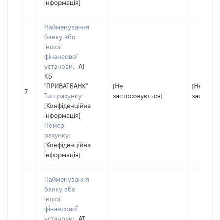
інформація]
Найменування
банку або
іншої
фінансової
установи:
АТ
КБ
"ПРИВАТБАНК"
[Не
[Не
7
Тип рахунку:
застосовується]
застосов
[Конфіденційна
інформація]
Номер
рахунку:
[Конфіденційна
інформація]
Найменування
банку або
іншої
фінансової
установи:
АТ