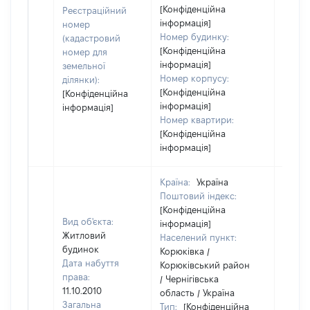
засто
[Конфіденційна
Реєстраційний
інформація]
номер
Номер будинку:
(кадастровий
[Конфіденційна
номер для
інформація]
земельної
Номер корпусу:
ділянки):
[Конфіденційна
[Конфіденційна
інформація]
інформація]
Номер квартири:
[Конфіденційна
інформація]
Країна:
Україна
Поштовий індекс:
[Конфіденційна
Вид об'єкта:
інформація]
Житловий
Населений пункт:
будинок
Корюківка /
Дата набуття
Корюківський район
права:
/ Чернігівська
11.10.2010
область / Україна
Загальна
Тип:
[Конфіденційна