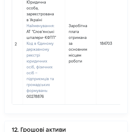
Юридична
особа,
зареєстрована
в Україні
Найменування:
Заробітна
АТ "Слов’янські
плата
шпалери-КФТП"
отримана
Код в Єдиному
за
184703
І
2
державному
основним
реєстрі
місцем
юридичних
роботи
осіб, фізичних
осіб –
підприємців та
громадських
формувань:
00278876
12. Грошові активи