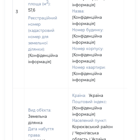
2
площа (м
):
інформація]
[Не
57,6
Назва:
3
засто
[Конфіденційна
Реєстраційний
інформація]
номер
Номер будинку:
(кадастровий
[Конфіденційна
номер для
інформація]
земельної
Номер корпусу:
ділянки):
[Конфіденційна
[Конфіденційна
інформація]
інформація]
Номер квартири:
[Конфіденційна
інформація]
Країна:
Україна
Поштовий індекс:
[Конфіденційна
Вид об'єкта:
інформація]
Земельна
Населений пункт:
ділянка
Корюківський район
Дата набуття
/ Чернігівська
права:
область / Україна