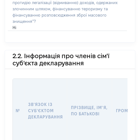
протидію легалізації (відмиванню) доходів, одержаних
злочинним шляхом, фінансуванню тероризму та
фінансуванню розповсюдження зброї масового
знищення”?
Ні
2.2. Інформація про членів сім'ї
суб'єкта декларування
ЗВ'ЯЗОК ІЗ
ПРІЗВИЩЕ, ІМ'Я,
№
СУБ'ЄКТОМ
ГРОМАДЯН
ПО БАТЬКОВІ
ДЕКЛАРУВАННЯ