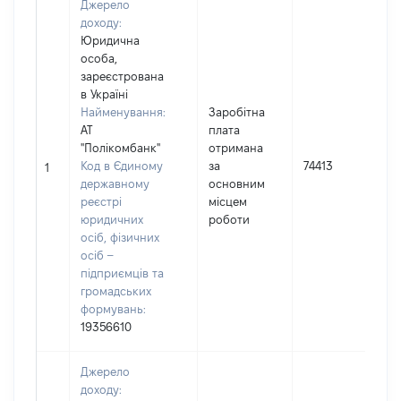
Джерело
доходу:
Юридична
особа,
зареєстрована
в Україні
Найменування:
Заробітна
АТ
плата
"Полікомбанк"
отримана
І
Код в Єдиному
за
74413
1
державному
основним
реєстрі
місцем
юридичних
роботи
осіб, фізичних
осіб –
підприємців та
громадських
формувань:
19356610
Джерело
доходу: