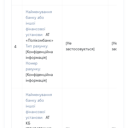
Найменування
банку або
іншої
фінансової
установи:
АТ
«Полікомбанк»
[Не
[Не
Тип рахунку:
4
застосовується]
застосов
[Конфіденційна
інформація]
Номер
рахунку:
[Конфіденційна
інформація]
Найменування
банку або
іншої
фінансової
установи:
АТ
КБ