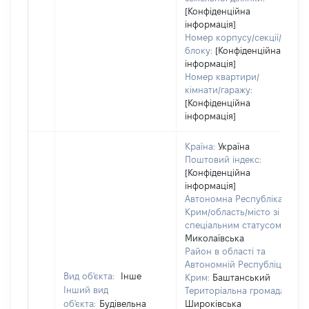
[Конфіденційна
інформація]
Номер корпусу/секції/
блоку:
[Конфіденційна
інформація]
Номер квартири/
кімнати/гаражу:
[Конфіденційна
інформація]
Країна:
Україна
Поштовий індекс:
[Конфіденційна
інформація]
Автономна Республіка
Крим/область/місто зі
спеціальним статусом:
Миколаївська
Район в області та
Автономній Республіці
Вид об'єкта:
Інше
Крим:
Баштанський
Інший вид
Територіальна громада:
об'єкта:
Будівельна
Широківська