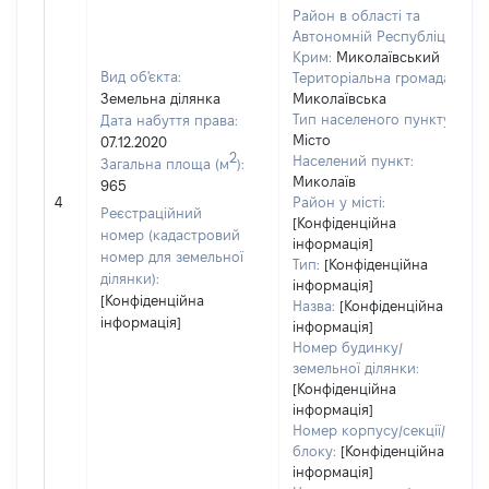
Район в області та
Автономній Республіці
Крим:
Миколаївський
Вид об'єкта:
Територіальна громада:
Земельна ділянка
Миколаївська
Тип населеного пункту:
Дата набуття права:
Місто
07.12.2020
2
Населений пункт:
Загальна площа (м
):
Миколаїв
965
4
Район у місті:
Реєстраційний
[Конфіденційна
номер (кадастровий
інформація]
номер для земельної
Тип:
[Конфіденційна
ділянки):
інформація]
[Конфіденційна
Назва:
[Конфіденційна
інформація]
інформація]
Номер будинку/
земельної ділянки:
[Конфіденційна
інформація]
Номер корпусу/секції/
блоку:
[Конфіденційна
інформація]