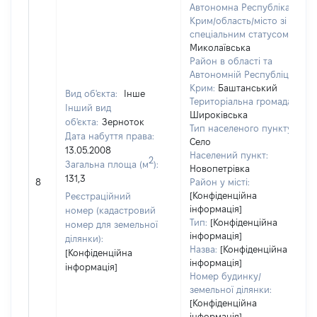
Автономна Республіка
Крим/область/місто зі
спеціальним статусом:
Миколаївська
Район в області та
Автономній Республіці
Крим:
Баштанський
Вид об'єкта:
Інше
Територіальна громада:
Інший вид
Широківська
об'єкта:
Зерноток
Тип населеного пункту:
Дата набуття права:
Село
13.05.2008
Населений пункт:
2
Загальна площа (м
):
Новопетрівка
131,3
8
Район у місті:
[Конфіденційна
Реєстраційний
інформація]
номер (кадастровий
Тип:
[Конфіденційна
номер для земельної
інформація]
ділянки):
Назва:
[Конфіденційна
[Конфіденційна
інформація]
інформація]
Номер будинку/
земельної ділянки:
[Конфіденційна
інформація]