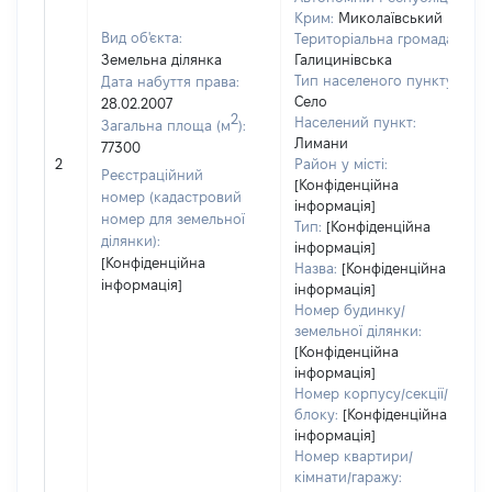
Крим:
Миколаївський
Вид об'єкта:
Територіальна громада:
Земельна ділянка
Галицинівська
Тип населеного пункту:
Дата набуття права:
Село
28.02.2007
2
Населений пункт:
Загальна площа (м
):
Лимани
77300
2
Район у місті:
Реєстраційний
[Конфіденційна
номер (кадастровий
інформація]
номер для земельної
Тип:
[Конфіденційна
ділянки):
інформація]
[Конфіденційна
Назва:
[Конфіденційна
інформація]
інформація]
Номер будинку/
земельної ділянки:
[Конфіденційна
інформація]
Номер корпусу/секції/
блоку:
[Конфіденційна
інформація]
Номер квартири/
кімнати/гаражу: