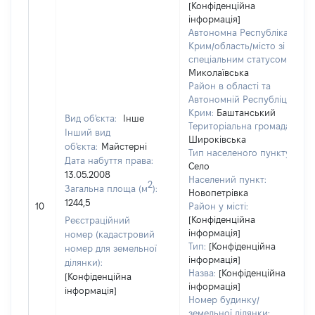
[Конфіденційна
інформація]
Автономна Республіка
Крим/область/місто зі
спеціальним статусом:
Миколаївська
Район в області та
Автономній Республіці
Крим:
Баштанський
Вид об'єкта:
Інше
Територіальна громада:
Інший вид
Широківська
об'єкта:
Майстерні
Тип населеного пункту:
Дата набуття права:
Село
13.05.2008
Населений пункт:
2
Загальна площа (м
):
Новопетрівка
1244,5
10
Район у місті:
[Конфіденційна
Реєстраційний
інформація]
номер (кадастровий
Тип:
[Конфіденційна
номер для земельної
інформація]
ділянки):
Назва:
[Конфіденційна
[Конфіденційна
інформація]
інформація]
Номер будинку/
земельної ділянки: