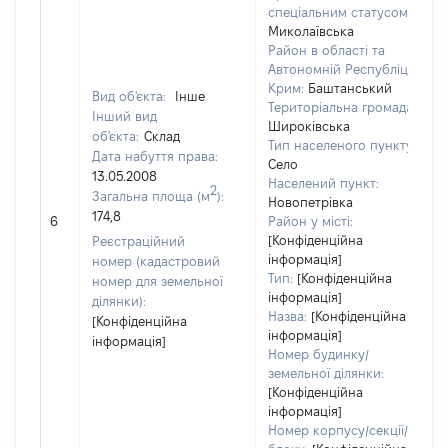
спеціальним статусом:
Миколаївська
Район в області та
Автономній Республіці
Крим:
Баштанський
Вид об'єкта:
Інше
Територіальна громада:
Інший вид
Широківська
об'єкта:
Склад
Тип населеного пункту:
Дата набуття права:
Село
13.05.2008
Населений пункт:
2
Загальна площа (м
):
Новопетрівка
174,8
6
Район у місті:
[Конфіденційна
Реєстраційний
інформація]
номер (кадастровий
Тип:
[Конфіденційна
номер для земельної
інформація]
ділянки):
Назва:
[Конфіденційна
[Конфіденційна
інформація]
інформація]
Номер будинку/
земельної ділянки:
[Конфіденційна
інформація]
Номер корпусу/секції/