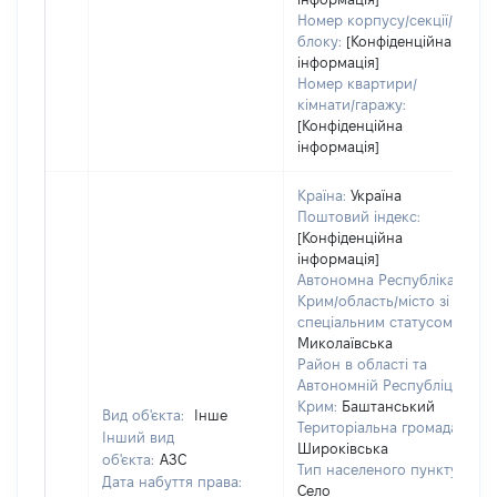
Номер корпусу/секції/
блоку:
[Конфіденційна
інформація]
Номер квартири/
кімнати/гаражу:
[Конфіденційна
інформація]
Країна:
Україна
Поштовий індекс:
[Конфіденційна
інформація]
Автономна Республіка
Крим/область/місто зі
спеціальним статусом:
Миколаївська
Район в області та
Автономній Республіці
Крим:
Баштанський
Вид об'єкта:
Інше
Територіальна громада:
Інший вид
Широківська
об'єкта:
АЗС
Тип населеного пункту:
Дата набуття права:
Село