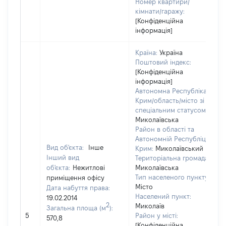
Номер квартири/
кімнати/гаражу:
[Конфіденційна
інформація]
Країна:
Україна
Поштовий індекс:
[Конфіденційна
інформація]
Автономна Республіка
Крим/область/місто зі
спеціальним статусом:
Миколаївська
Район в області та
Автономній Республіці
Вид об'єкта:
Інше
Крим:
Миколаївський
Інший вид
Територіальна громада:
об'єкта:
Нежитлові
Миколаївська
Тип населеного пункту:
приміщення офісу
Місто
Дата набуття права:
Населений пункт:
19.02.2014
2
Миколаїв
Загальна площа (м
):
5
Район у місті:
570,8
[Конфіденційна