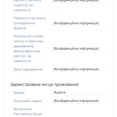
картки платника
податків (за
наявності):
Реквізити паспорта
[Конфіденційна інформація]
громадянина
України:
Унікальний номер
запису в Єдиному
державному
[Конфіденційна інформація]
демографічному
реєстрі (за
наявності):
[Конфіденційна інформація]
Дата народження:
Зареєстроване місце проживання
Україна
Країна:
[Конфіденційна інформація]
Поштовий індекс:
Автономна
Республіка Крим/