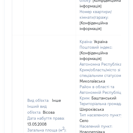
блоку:
[Конфіденційна
інформація]
Номер квартири/
кімнати/гаражу:
[Конфіденційна
інформація]
Країна:
Україна
Поштовий індекс:
[Конфіденційна
інформація]
Автономна Республіка
Крим/область/місто зі
спеціальним статусом:
Миколаївська
Район в області та
Автономній Республіці
Крим:
Баштанський
Вид об'єкта:
Інше
Територіальна громада:
Інший вид
Широківська
об'єкта:
Вісова
Тип населеного пункту:
Дата набуття права:
Село
13.05.2008
Населений пункт:
2
Загальна площа (м
):
Новопетрівка