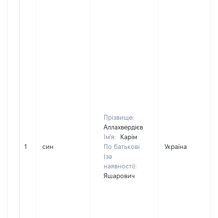
Прізвище:
Аллахвердієв
Ім'я:
Карім
1
син
По батькові
Україна
(за
наявності):
Яшарович