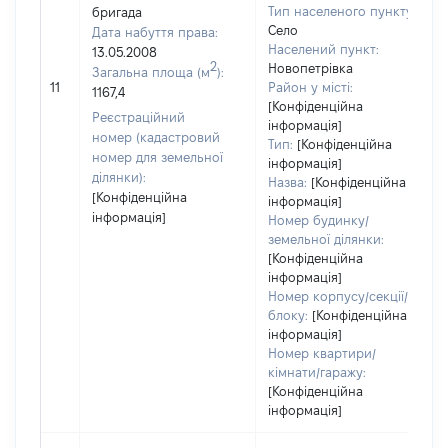
Тип населеного пункту:
бригада
Село
Дата набуття права:
Населений пункт:
13.05.2008
2
Новопетрівка
Загальна площа (м
):
11
Район у місті:
1167,4
[Конфіденційна
Реєстраційний
інформація]
номер (кадастровий
Тип:
[Конфіденційна
номер для земельної
інформація]
ділянки):
Назва:
[Конфіденційна
[Конфіденційна
інформація]
інформація]
Номер будинку/
земельної ділянки:
[Конфіденційна
інформація]
Номер корпусу/секції/
блоку:
[Конфіденційна
інформація]
Номер квартири/
кімнати/гаражу:
[Конфіденційна
інформація]