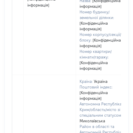
Назва:
[Конфіденційна
інформація]
інформація]
Номер будинку/
земельної ділянки:
[Конфіденційна
інформація]
Номер корпусу/секції/
блоку:
[Конфіденційна
інформація]
Номер квартири/
кімнати/гаражу:
[Конфіденційна
інформація]
Країна:
Україна
Поштовий індекс:
[Конфіденційна
інформація]
Автономна Республіка
Крим/область/місто зі
спеціальним статусом:
Миколаївська
Район в області та
Автономній Республіці