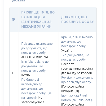
держави
ПРІЗВИЩЕ, ІМ’Я, ПО
БАТЬКОВІ ДЛЯ
ДОКУМЕНТ, ЩО
№
ІДЕНТИФІКАЦІЇ ЗА
ПОСВІДЧУЄ ОСОБУ
МЕЖАМИ УКРАЇНИ
Країна, в якій видано
документ, що
Прізвище (відповідно
посвідчує особу:
до документа, що
Україна
посвідчує особу):
Тип документа, що
ALLAKHVERDIYEVA
посвідчує особу:
Ім’я (відповідно до
Паспорт
документа, що
громадянина України
посвідчує особу):
1
для виїзду за кордон
IRYNA
Реквізити документа,
По батькові
що посвідчує особу:
(відповідно до
[Конфіденційна
документа, що
інформація]
посвідчує особу) (за
Ідентифікаційний
наявності):
Не
номер (за наявності):
застосовується
[Конфіденційна