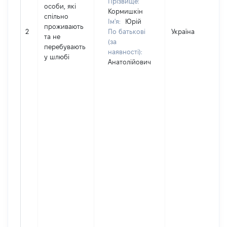
Прізвище:
особи, які
Кормишкін
спільно
Ім'я:
Юрій
проживають
2
По батькові
Україна
та не
(за
перебувають
наявності):
у шлюбі
Анатолійович