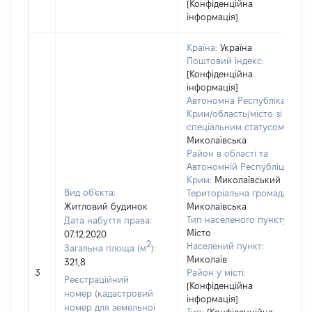
[Конфіденційна
інформація]
Країна:
Україна
Поштовий індекс:
[Конфіденційна
інформація]
Автономна Республіка
Крим/область/місто зі
спеціальним статусом:
Миколаївська
Район в області та
Автономній Республіці
Крим:
Миколаївський
Вид об'єкта:
Територіальна громада:
Житловий будинок
Миколаївська
Тип населеного пункту:
Дата набуття права:
Місто
07.12.2020
2
Населений пункт:
Загальна площа (м
):
Миколаїв
321,8
3
Район у місті:
Реєстраційний
[Конфіденційна
номер (кадастровий
інформація]
номер для земельної