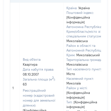
Країна:
Україна
Поштовий індекс:
[Конфіденційна
інформація]
Автономна Республіка
Крим/область/місто зі
спеціальним статусом:
Миколаївська
Район в області та
Автономній Республіці
Крим:
Миколаївський
Вид об'єкта:
Територіальна громада:
Квартира
Миколаївська
Тип населеного пункту:
Дата набуття права:
Місто
08.10.2007
2
Населений пункт:
Загальна площа (м
):
Миколаїв
63
1
Район у місті:
Реєстраційний
[Конфіденційна
номер (кадастровий
інформація]
номер для земельної
Тип:
[Конфіденційна
ділянки):
інформація]
[Конфіденційна