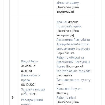
кімнати/гаражу:
[Конфіденційна
інформація]
Країна:
Україна
Поштовий індекс:
[Конфіденційна
інформація]
Автономна Республіка
Крим/область/місто зі
спеціальним статусом:
Чернігівська
Район в області та
Вид об'єкта:
Автономній Республіці
Земельна
Крим:
Ніжинський
ділянка
Територіальна громада:
Дата набуття
Бахмацька
Тип населеного пункту:
права:
Село
06.10.2021
1830
Населений пункт:
Загальна площа
Тип 
2
Фастівці
(м
):
1656
обʼє
9
Район у місті:
Реєстраційний
варт
[Конфіденційна
номер