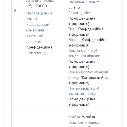
Загальна площа
Населений пункт:
2
(м
):
20000
Вільне
[Не 
4
Район у місті:
Реєстраційний
[Конфіденційна
номер
інформація]
(кадастровий
Тип:
[Конфіденційна
номер для
інформація]
земельної
Назва:
[Конфіденційна
ділянки):
інформація]
[Конфіденційна
Номер будинку/
інформація]
земельної ділянки:
[Конфіденційна
інформація]
Номер корпусу/секції/
блоку:
[Конфіденційна
інформація]
Номер квартири/
кімнати/гаражу:
[Конфіденційна
інформація]
Країна:
Україна
Поштовий індекс: