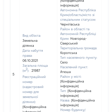
[Конфіденційна
інформація]
Автономна Республіка
Крим/область/місто зі
спеціальним статусом:
Чернігівська
Район в області та
Автономній Республіці
Вид об'єкта:
Крим:
Новгород-
Земельна
Сіверський
ділянка
Територіальна громада:
Дата набуття
Коропська
права:
Тип населеного пункту:
06.10.2021
Село
508
Загальна площа
Населений пункт:
Тип 
2
(м
):
21987
Атюша
обʼє
5
Район у місті:
Реєстраційний
варт
[Конфіденційна
номер
набу
інформація]
(кадастровий
Тип:
[Конфіденційна
номер для
інформація]
земельної
Назва:
[Конфіденційна
ділянки):
інформація]
[Конфіденційна
Номер будинку/
інформація]