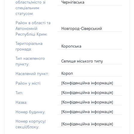
Чернігівська
область/місто зі
спеціальним
статусом:
Район в області та
Новгород-Сіверський
Автономній
Республіці Крим:
Територіальна
Коропська
громада:
Тип населеного
Селище міського типу
пункту:
Короп
Населений пункт:
[Конфіденційна інформація]
Район у місті:
[Конфіденційна інформація]
Тип:
[Конфіденційна інформація]
Назва:
[Конфіденційна інформація]
Номер будинку:
Номер корпусу/
[Конфіденційна інформація]
секції/блоку: