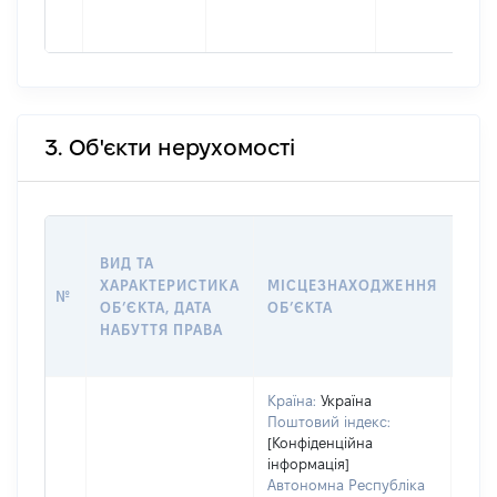
3. Об'єкти нерухомості
ВАР
ВИД ТА
ДАТ
ХАРАКТЕРИСТИКА
МІСЦЕЗНАХОДЖЕННЯ
ПРА
№
ОБʼЄКТА, ДАТА
ОБʼЄКТА
ОС
НАБУТТЯ ПРАВА
ГР
ОЦІ
Країна:
Україна
Поштовий індекс:
[Конфіденційна
інформація]
Автономна Республіка