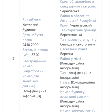
Крим/область/місто зі
спеціальним статусом:
Чернігівська
Район в області та
Вид об'єкта:
Автономній Республіці
Житловий
Крим:
Чернігівський
будинок
Територіальна громада:
Дата набуття
Березнянська
Тип населеного пункту:
права:
Селище міського типу
24.10.2000
1555
Населений пункт:
Загальна площа
Тип 
2
Березна
(м
):
87,20
обʼє
2
Район у місті:
Реєстраційний
варт
[Конфіденційна
номер
інформація]
набу
(кадастровий
Тип:
[Конфіденційна
номер для
інформація]
земельної
Назва:
[Конфіденційна
ділянки):
інформація]
[Конфіденційна
Номер будинку/
інформація]
земельної ділянки:
[Конфіденційна
інформація]
Номер корпусу/секції/