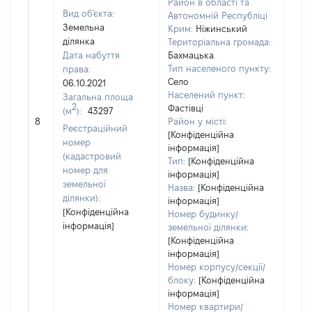
Район в області та
Вид об'єкта:
Автономній Республіці
Земельна
Крим:
Ніжинський
ділянка
Територіальна громада:
Дата набуття
Бахмацька
Тип населеного пункту:
права:
Село
06.10.2021
1123
Населений пункт:
Загальна площа
Тип 
2
Фастівці
(м
):
43297
обʼє
8
Район у місті:
Реєстраційний
варт
[Конфіденційна
номер
інформація]
набу
(кадастровий
Тип:
[Конфіденційна
номер для
інформація]
земельної
Назва:
[Конфіденційна
ділянки):
інформація]
[Конфіденційна
Номер будинку/
інформація]
земельної ділянки:
[Конфіденційна
інформація]
Номер корпусу/секції/
блоку:
[Конфіденційна
інформація]
Номер квартири/