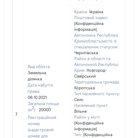
Країна:
Україна
Поштовий індекс:
[Конфіденційна
інформація]
Автономна Республіка
Крим/область/місто зі
спеціальним статусом:
Чернігівська
Район в області та
Автономній Республіці
Вид об'єкта:
Крим:
Новгород-
Земельна
Сіверський
ділянка
Територіальна громада:
Дата набуття
Коропська
права:
Тип населеного пункту:
06.10.2021
Село
1251
Загальна площа
Населений пункт:
Тип 
2
(м
):
20000
Вільне
обʼє
7
Район у місті:
Реєстраційний
варт
[Конфіденційна
номер
набу
інформація]
(кадастровий
Тип:
[Конфіденційна
номер для