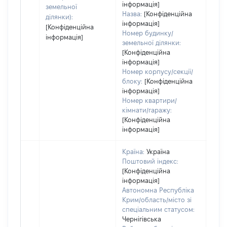
інформація]
земельної
Назва:
[Конфіденційна
ділянки):
інформація]
[Конфіденційна
Номер будинку/
інформація]
земельної ділянки:
[Конфіденційна
інформація]
Номер корпусу/секції/
блоку:
[Конфіденційна
інформація]
Номер квартири/
кімнати/гаражу:
[Конфіденційна
інформація]
Країна:
Україна
Поштовий індекс:
[Конфіденційна
інформація]
Автономна Республіка
Крим/область/місто зі
спеціальним статусом:
Чернігівська