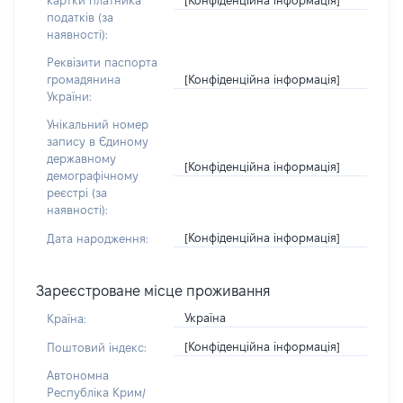
картки платника
податків (за
наявності):
Реквізити паспорта
[Конфіденційна інформація]
громадянина
України:
Унікальний номер
запису в Єдиному
державному
[Конфіденційна інформація]
демографічному
реєстрі (за
наявності):
[Конфіденційна інформація]
Дата народження:
Зареєстроване місце проживання
Україна
Країна:
[Конфіденційна інформація]
Поштовий індекс:
Автономна
Республіка Крим/