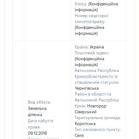
блоку:
[Конфіденційна
інформація]
Номер квартири/
кімнати/гаражу:
[Конфіденційна
інформація]
Країна:
Україна
Поштовий індекс:
[Конфіденційна
інформація]
Автономна Республіка
Крим/область/місто зі
спеціальним статусом:
Чернігівська
Район в області та
Автономній Республіці
Вид об'єкта:
Крим:
Новгород-
Земельна
Сіверський
ділянка
Територіальна громада:
Дата набуття
Коропська
права:
Тип населеного пункту:
09.12.2016
Село