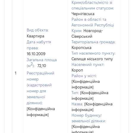
Крим/область/місто зі
спеціальним статусом:
Чернігівська
Район в області та
Автономній Республіці
Вид об'єкта:
Крим:
Новгород-
Квартира
Сіверський
Дата набуття
Територіальна громада:
Коропська
права:
Тип населеного пункту:
16.10.2009
Селище міського типу
Загальна площа
2
Населений пункт:
(м
):
72,10
[Не
Короп
1
Реєстраційний
заст
Район у місті:
номер
[Конфіденційна
(кадастровий
інформація]
номер для
Тип:
[Конфіденційна
земельної
інформація]
ділянки):
Назва:
[Конфіденційна
[Конфіденційна
інформація]
інформація]
Номер будинку/
земельної ділянки:
[Конфіденційна
інформація]