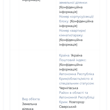
земельної ділянки:
[Конфіденційна
інформація]
Номер корпусу/секції/
блоку:
[Конфіденційна
інформація]
Номер квартири/
кімнати/гаражу:
[Конфіденційна
інформація]
Країна:
Україна
Поштовий індекс:
[Конфіденційна
інформація]
Автономна Республіка
Крим/область/місто зі
спеціальним статусом:
Чернігівська
Район в області та
Автономній Республіці
Вид об'єкта:
Крим:
Новгород-
Земельна
Сіверський
ділянка