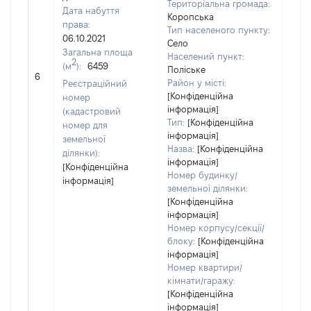
Територіальна громада:
Дата набуття
Коропська
права:
Тип населеного пункту:
06.10.2021
Село
530
Загальна площа
Населений пункт:
Тип 
2
(м
):
6459
Поліське
обʼє
6
Район у місті:
Реєстраційний
варт
[Конфіденційна
номер
набу
інформація]
(кадастровий
Тип:
[Конфіденційна
номер для
інформація]
земельної
Назва:
[Конфіденційна
ділянки):
інформація]
[Конфіденційна
Номер будинку/
інформація]
земельної ділянки:
[Конфіденційна
інформація]
Номер корпусу/секції/
блоку:
[Конфіденційна
інформація]
Номер квартири/
кімнати/гаражу:
[Конфіденційна
інформація]