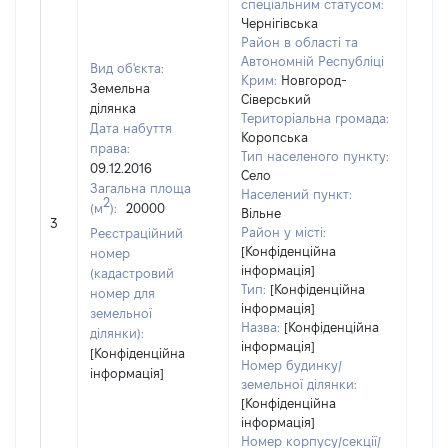
спеціальним статусом:
Чернігівська
Район в області та
Автономній Республіці
Вид об'єкта:
Крим:
Новгород-
Земельна
Сіверський
ділянка
Територіальна громада:
Дата набуття
Коропська
права:
Тип населеного пункту:
09.12.2016
Село
Загальна площа
Населений пункт:
2
(м
):
20000
Вільне
[Не 
3
Район у місті:
Реєстраційний
[Конфіденційна
номер
інформація]
(кадастровий
Тип:
[Конфіденційна
номер для
інформація]
земельної
Назва:
[Конфіденційна
ділянки):
інформація]
[Конфіденційна
Номер будинку/
інформація]
земельної ділянки:
[Конфіденційна
інформація]
Номер корпусу/секції/