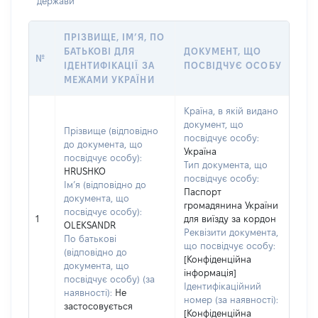
держави
ПРІЗВИЩЕ, ІМ’Я, ПО
БАТЬКОВІ ДЛЯ
ДОКУМЕНТ, ЩО
№
ІДЕНТИФІКАЦІЇ ЗА
ПОСВІДЧУЄ ОСОБУ
МЕЖАМИ УКРАЇНИ
Країна, в якій видано
документ, що
Прізвище (відповідно
посвідчує особу:
до документа, що
Україна
посвідчує особу):
Тип документа, що
HRUSHKO
посвідчує особу:
Ім’я (відповідно до
Паспорт
документа, що
громадянина України
посвідчує особу):
1
для виїзду за кордон
OLEKSANDR
Реквізити документа,
По батькові
що посвідчує особу:
(відповідно до
[Конфіденційна
документа, що
інформація]
посвідчує особу) (за
Ідентифікаційний
наявності):
Не
номер (за наявності):
застосовується
[Конфіденційна