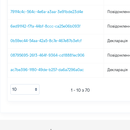
791f4c4c-564c-4e6a-a3aa-3e91bde23d4e
Повідомленн
6ed91f42-f7fa-44bf-8ccc-ca25e06b093f
Повідомленн
0b59ec44-54aa-42a5-8c7e-467e87b3efcf
Декларація
08795695-26f3-464f-9364-cd18881ec906
Повідомленн
ac7be396-1f80-49de-b257-da6a7296a0ac
Декларація
1 - 10 з 70