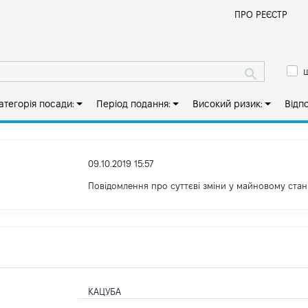
Й
ПРО РЕЄСТР
ш
атегорія посади:
Період подання:
Високий ризик:
Відп
09.10.2019 15:57
Повідомлення про суттєві зміни y майновому стан
КАЦУБА