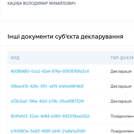
КАЦУБА ВОЛОДИМИР МИХАЙЛОВИЧ
Інші документи суб'єкта декларування
КОД
ТИП ДОКУ
40088480-0cb2-42e4-876e-93f08768d3c4
Декларація
09bec47b-424c-47fc-a415-bfefdd4914b9
Декларація
d72b3aaf-196e-45d1-b74b-21be45873241
Декларація
8b91efd3-32dd-4d84-b060-643209aab52d
Повідомленн
b7b5583e-3b83-4595-b641-21a8e1a2fd81
Повідомленн