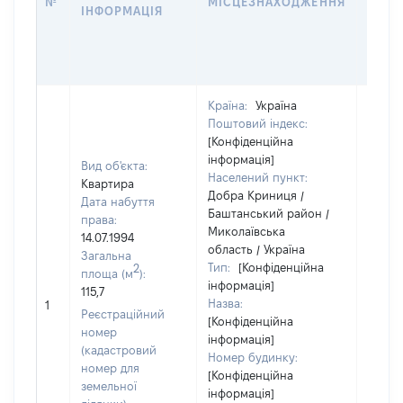
№
МІСЦЕЗНАХОДЖЕННЯ
ІНФОРМАЦІЯ
ЗА
ОСТ
ГРО
ОЦІ
Країна:
Україна
Поштовий індекс:
[Конфіденційна
інформація]
Вид об'єкта:
Населений пункт:
Квартира
Добра Криниця /
Дата набуття
Баштанський район /
права:
Миколаївська
14.07.1994
область / Україна
Загальна
Тип:
[Конфіденційна
2
площа (м
):
інформація]
115,7
Назва:
40750
1
Реєстраційний
[Конфіденційна
номер
інформація]
(кадастровий
Номер будинку:
номер для
[Конфіденційна
земельної
інформація]