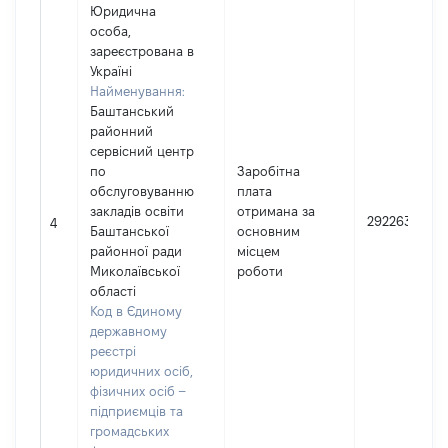
Юридична
особа,
зареєстрована в
Україні
Найменування:
Баштанський
районний
сервісний центр
по
Заробітна
обслуговуванню
плата
закладів освіти
отримана за
292263
4
Баштанської
основним
районної ради
місцем
Миколаївської
роботи
області
Код в Єдиному
державному
реєстрі
юридичних осіб,
фізичних осіб –
підприємців та
громадських