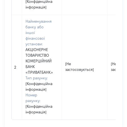
[Конфіденційна
інформація]
Найменування
банку або
іншої
фінансової
установи:
АКЦІОНЕРНЕ
ТОВАРИСТВО
КОМЕРЦІЙНИЙ
[Не
[Не
БАНК
2
застосовується]
застосов
«ПРИВАТБАНК»
Тип рахунку:
[Конфіденційна
інформація]
Номер
рахунку:
[Конфіденційна
інформація]