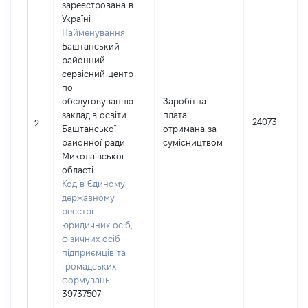
зареєстрована в
Україні
Найменування:
Баштанський
районний
сервісний центр
по
обслуговуванню
Заробітна
закладів освіти
плата
24073
2
Баштанської
отримана за
районної ради
сумісництвом
Миколаївської
області
Код в Єдиному
державному
реєстрі
юридичних осіб,
фізичних осіб –
підприємців та
громадських
формувань:
39737507