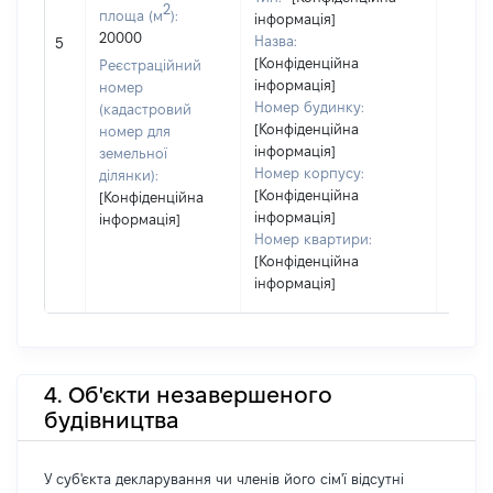
2
площа (м
):
інформація]
20000
Назва:
[Не ві
5
[Конфіденційна
Реєстраційний
інформація]
номер
Номер будинку:
(кадастровий
[Конфіденційна
номер для
інформація]
земельної
Номер корпусу:
ділянки):
[Конфіденційна
[Конфіденційна
інформація]
інформація]
Номер квартири:
[Конфіденційна
інформація]
4. Об'єкти незавершеного
будівництва
У суб'єкта декларування чи членів його сім'ї відсутні