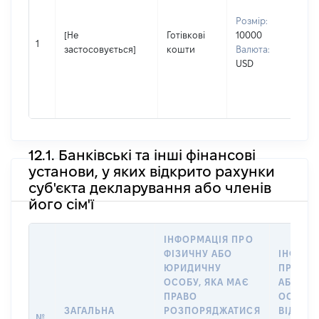
ПЕ
Розмір:
Ім'я
[Не
Готівкові
10000
АН
1
застосовується]
кошти
Валюта:
По 
USD
(за
ная
ЛЕ
12.1. Банківські та інші фінансові
установи, у яких відкрито рахунки
суб'єкта декларування або членів
його сім'ї
ІНФОРМАЦІЯ ПРО
ФІЗИЧНУ АБО
ІНФОРМ
ЮРИДИЧНУ
ПРО ФІ
ОСОБУ, ЯКА МАЄ
АБО Ю
ПРАВО
ОСОБУ,
ЗАГАЛЬНА
РОЗПОРЯДЖАТИСЯ
ВІДКРИ
№