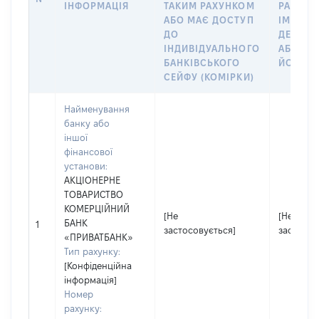
ІНФОРМАЦІЯ
ТАКИМ РАХУНКОМ
РАХУНО
АБО МАЄ ДОСТУП
ІМ’Я СУ
ДО
ДЕКЛАР
ІНДИВІДУАЛЬНОГО
АБО ЧЛ
БАНКІВСЬКОГО
ЙОГО СІ
СЕЙФУ (КОМІРКИ)
Найменування
банку або
іншої
фінансової
установи:
АКЦІОНЕРНЕ
ТОВАРИСТВО
КОМЕРЦІЙНИЙ
[Не
[Не
БАНК
1
застосовується]
застосов
«ПРИВАТБАНК»
Тип рахунку:
[Конфіденційна
інформація]
Номер
рахунку: