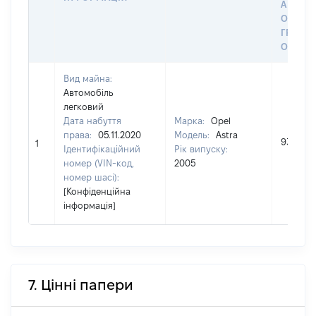
АБО З
ОСТА
ГРОШ
ОЦІНК
Вид майна:
Автомобіль
легковий
Дата набуття
Марка:
Opel
права:
05.11.2020
Модель:
Astra
93700
1
Ідентифікаційний
Рік випуску:
номер (VIN-код,
2005
номер шасі):
[Конфіденційна
інформація]
7. Цінні папери