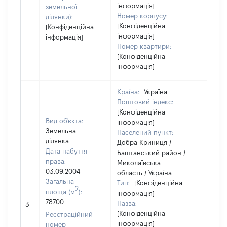
інформація]
земельної
Номер корпусу:
ділянки):
[Конфіденційна
[Конфіденційна
інформація]
інформація]
Номер квартири:
[Конфіденційна
інформація]
Країна:
Україна
Поштовий індекс:
[Конфіденційна
Вид об'єкта:
інформація]
Земельна
Населений пункт:
ділянка
Добра Криниця /
Дата набуття
Баштанський район /
права:
Миколаївська
03.09.2004
область / Україна
Загальна
Тип:
[Конфіденційна
2
площа (м
):
інформація]
78700
Назва:
[Не ві
3
[Конфіденційна
Реєстраційний
інформація]
номер