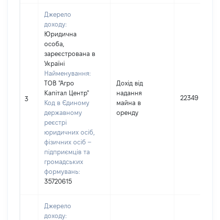
Джерело
доходу:
Юридична
особа,
зареєстрована в
Україні
Найменування:
ТОВ "Агро
Дохід від
Капітал Центр"
надання
22349
3
Код в Єдиному
майна в
державному
оренду
реєстрі
юридичних осіб,
фізичних осіб –
підприємців та
громадських
формувань:
35720615
Джерело
доходу: