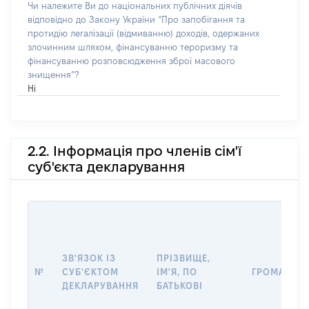
Чи належите Ви до національних публічних діячів
відповідно до Закону України “Про запобігання та
протидію легалізації (відмиванню) доходів, одержаних
злочинним шляхом, фінансуванню тероризму та
фінансуванню розповсюдження зброї масового
знищення”?
Ні
2.2. Інформація про членів сім'ї
суб'єкта декларування
ЗВ'ЯЗОК ІЗ
ПРІЗВИЩЕ,
№
СУБ'ЄКТОМ
ІМ'Я, ПО
ГРОМАДЯН
ДЕКЛАРУВАННЯ
БАТЬКОВІ