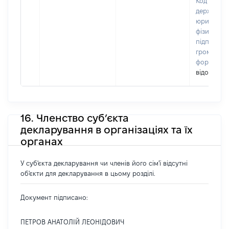
Код в Єди
державном
юридичних
фізичних о
підприємц
громадськ
формуван
відомо]
16. Членство суб’єкта
декларування в організаціях та їх
органах
У суб'єкта декларування чи членів його сім'ї відсутні
об'єкти для декларування в цьому розділі.
Документ підписано:
ПЕТРОВ АНАТОЛІЙ ЛЕОНІДОВИЧ