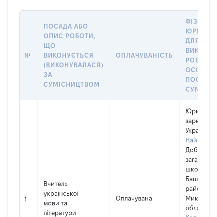
ФІЗИЧНА
ПОСАДА АБО
ЮРИДИЧ
ОПИС РОБОТИ,
ДЛЯ ЯКО
ЩО
ВИКОНУ
№
ВИКОНУЄТЬСЯ
ОПЛАЧУВАНІСТЬ
РОБОТА (
(ВИКОНУВАЛАСЯ)
ОСОБА 
ЗА
ПОСАДУ 
СУМІСНИЦТВОМ
СУМІСН
Юридична
зареєстро
Україні
Найменув
Доброкри
загальноо
школа І-ІІ
Баштанськ
Вчитель
районної 
української
Оплачувана
Миколаївс
1
мови та
області
літератури