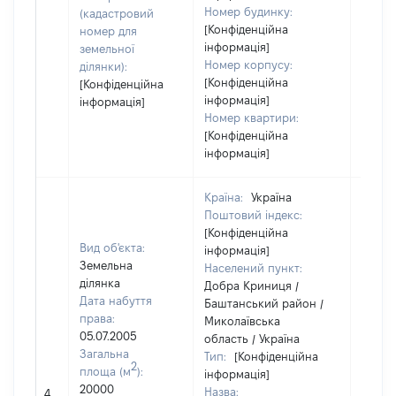
Номер будинку:
(кадастровий
[Конфіденційна
номер для
інформація]
земельної
Номер корпусу:
ділянки):
[Конфіденційна
[Конфіденційна
інформація]
інформація]
Номер квартири:
[Конфіденційна
інформація]
Країна:
Україна
Поштовий індекс:
[Конфіденційна
Вид об'єкта:
інформація]
Земельна
Населений пункт:
ділянка
Добра Криниця /
Дата набуття
Баштанський район /
права:
Миколаївська
05.07.2005
область / Україна
Загальна
Тип:
[Конфіденційна
2
площа (м
):
інформація]
20000
Назва:
[Не ві
4