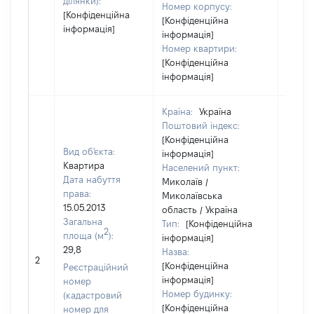
ділянки):
Номер корпусу:
[Конфіденційна
[Конфіденційна
інформація]
інформація]
Номер квартири:
[Конфіденційна
інформація]
Країна:
Україна
Поштовий індекс:
[Конфіденційна
Вид об'єкта:
інформація]
Квартира
Населений пункт:
Дата набуття
Миколаїв /
права:
Миколаївська
15.05.2013
область / Україна
Загальна
Тип:
[Конфіденційна
2
площа (м
):
інформація]
29,8
Назва:
12900
2
[Конфіденційна
Реєстраційний
інформація]
номер
Номер будинку:
(кадастровий
[Конфіденційна
номер для