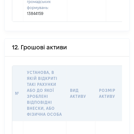
громадських
формувань:
13844159
12. Грошові активи
УСТАНОВА, В
ЯКІЙ ВІДКРИТІ
ТАКІ РАХУНКИ
ІН
АБО ДО ЯКОЇ
ВИД
РОЗМІР
№
ЩО
ЗРОБЛЕНІ
АКТИВУ
АКТИВУ
НА
ВІДПОВІДНІ
ВНЕСКИ, АБО
ФІЗИЧНА ОСОБА
Вла
Прі