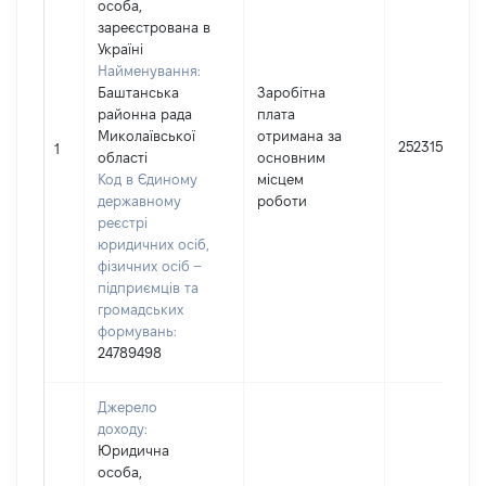
особа,
зареєстрована в
Україні
Найменування:
Баштанська
Заробітна
районна рада
плата
Миколаївської
отримана за
252315
1
області
основним
Код в Єдиному
місцем
державному
роботи
реєстрі
юридичних осіб,
фізичних осіб –
підприємців та
громадських
формувань:
24789498
Джерело
доходу:
Юридична
особа,