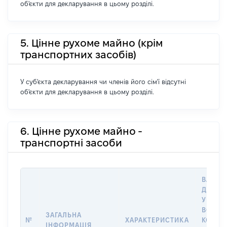
об'єкти для декларування в цьому розділі.
5. Цінне рухоме майно (крім
транспортних засобів)
У суб'єкта декларування чи членів його сім'ї відсутні
об'єкти для декларування в цьому розділі.
6. Цінне рухоме майно -
транспортні засоби
ВАРТІС
ДАТУ 
У ВЛАС
ВОЛОД
ЗАГАЛЬНА
№
ХАРАКТЕРИСТИКА
КОРИС
ІНФОРМАЦІЯ