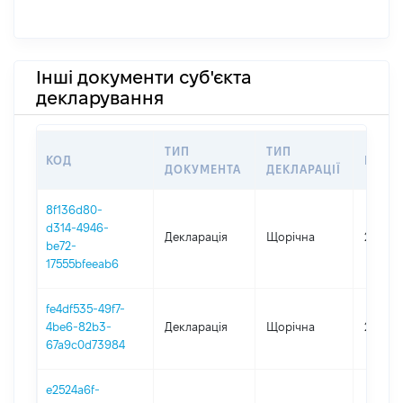
Інші документи суб'єкта
декларування
ТИП
ТИП
КОД
ПЕРІ
ДОКУМЕНТА
ДЕКЛАРАЦІЇ
8f136d80-
d314-4946-
Декларація
Щорічна
2025
be72-
17555bfeeab6
fe4df535-49f7-
4be6-82b3-
Декларація
Щорічна
2024
67a9c0d73984
e2524a6f-