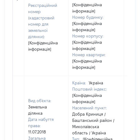
[Конфіденційна
Реєстраційний
інформація]
номер
Номер будинку:
(кадастровий
[Конфіденційна
номер для
інформація]
земельної
Номер корпусу:
ділянки):
[Конфіденційна
[Конфіденційна
інформація]
інформація]
Номер квартири:
[Конфіденційна
інформація]
Країна:
Україна
Поштовий індекс:
[Конфіденційна
Вид об'єкта:
інформація]
Земельна
Населений пункт:
ділянка
Добра Криниця /
Дата набуття
Баштанський район /
права:
Миколаївська
11.07.2018
область / Україна
Загальна
Тип:
[Конфіденційна