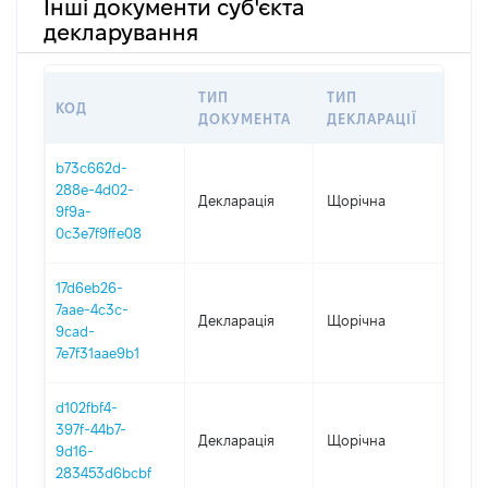
Інші документи суб'єкта
декларування
ТИП
ТИП
КОД
ПЕР
ДОКУМЕНТА
ДЕКЛАРАЦІЇ
b73c662d-
288e-4d02-
Декларація
Щорічна
202
9f9a-
0c3e7f9ffe08
17d6eb26-
7aae-4c3c-
Декларація
Щорічна
202
9cad-
7e7f31aae9b1
d102fbf4-
397f-44b7-
Декларація
Щорічна
202
9d16-
283453d6bcbf