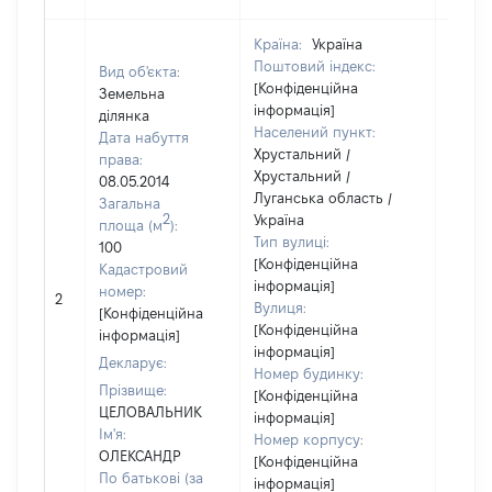
Країна:
Україна
Поштовий індекс:
Вид об'єкта:
[Конфіденційна
Земельна
інформація]
ділянка
Населений пункт:
Дата набуття
Хрустальний /
права:
Хрустальний /
08.05.2014
Луганська область /
Загальна
2
Україна
площа (м
):
Тип вулиці:
100
[Конфіденційна
Кадастровий
інформація]
[Не
номер:
2
Вулиця:
відом
[Конфіденційна
[Конфіденційна
інформація]
інформація]
Декларує:
Номер будинку:
Прізвище:
[Конфіденційна
ЦЕЛОВАЛЬНИК
інформація]
Ім'я:
Номер корпусу:
ОЛЕКСАНДР
[Конфіденційна
По батькові (за
інформація]