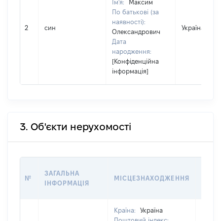
Ім'я:
Максим
По батькові (за
наявності):
2
син
Україна
Олександрович
Дата
народження:
[Конфіденційна
інформація]
3. Об'єкти нерухомості
ВАРТ
ЗАГАЛЬНА
№
МІСЦЕЗНАХОДЖЕННЯ
НА Д
ІНФОРМАЦІЯ
НАБУ
Країна:
Україна
Поштовий індекс: