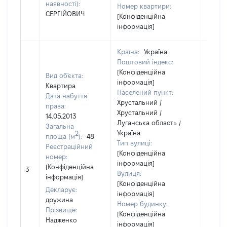
наявності):
Номер квартири:
СЕРГІЙОВИЧ
[Конфіденційна
інформація]
Країна:
Україна
Поштовий індекс:
[Конфіденційна
Вид об'єкта:
інформація]
Квартира
Населений пункт:
Дата набуття
Хрустальний /
права:
Хрустальний /
14.05.2013
Луганська область /
Загальна
Україна
2
площа (м
):
48
Тип вулиці:
Реєстраційний
[Конфіденційна
номер:
інформація]
[Не
[Конфіденційна
3
Вулиця:
відом
інформація]
[Конфіденційна
Декларує:
інформація]
дружина
Номер будинку:
Прізвище:
[Конфіденційна
Надженко
інформація]