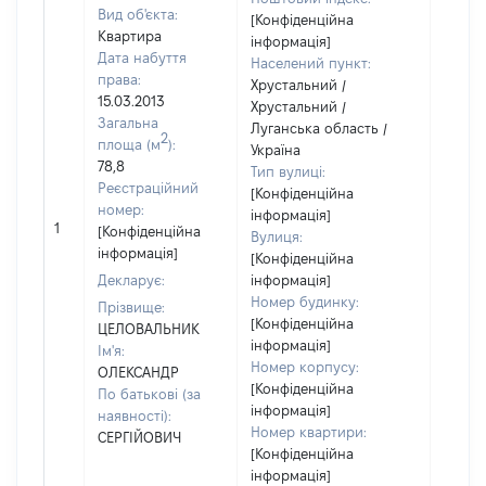
Вид об'єкта:
[Конфіденційна
Квартира
інформація]
Дата набуття
Населений пункт:
права:
Хрустальний /
15.03.2013
Хрустальний /
Загальна
Луганська область /
2
площа (м
):
Україна
78,8
Тип вулиці:
Реєстраційний
[Конфіденційна
номер:
інформація]
1
14
[Конфіденційна
Вулиця:
інформація]
[Конфіденційна
Декларує:
інформація]
Номер будинку:
Прізвище:
[Конфіденційна
ЦЕЛОВАЛЬНИК
інформація]
Ім'я:
Номер корпусу:
ОЛЕКСАНДР
[Конфіденційна
По батькові (за
інформація]
наявності):
Номер квартири:
СЕРГІЙОВИЧ
[Конфіденційна
інформація]