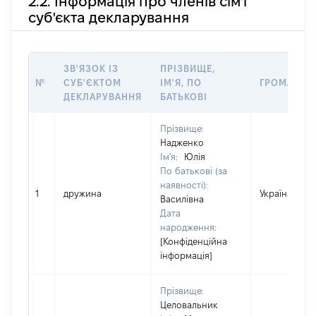
2.2. Інформація про членів сім'ї
суб'єкта декларування
ЗВ'ЯЗОК ІЗ
ПРІЗВИЩЕ,
№
СУБ'ЄКТОМ
ІМ'Я, ПО
ГРОМАДЯН
ДЕКЛАРУВАННЯ
БАТЬКОВІ
Прізвище:
Надженко
Ім'я:
Юлія
По батькові (за
наявності):
1
дружина
Україна
Василівна
Дата
народження:
[Конфіденційна
інформація]
Прізвище:
Целовальник