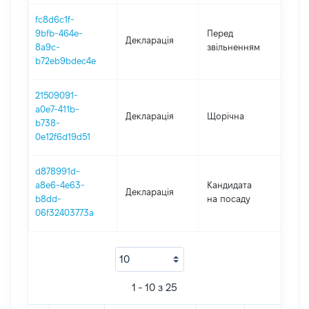
fc8d6c1f-
07.0
9bfb-464e-
Перед
Декларація
-
8a9c-
звільненням
19.1
b72eb9bdec4e
21509091-
a0e7-411b-
Декларація
Щорічна
202
b738-
0e12f6d19d51
d878991d-
a8e6-4e63-
Кандидата
Декларація
202
b8dd-
на посаду
06f32403773a
1 - 10 з 25