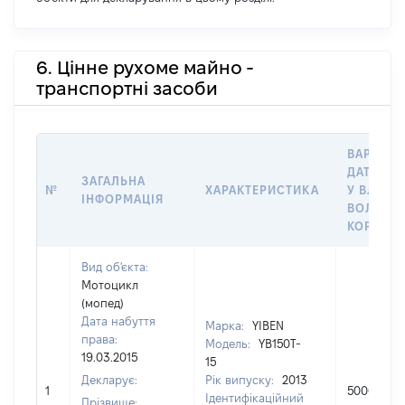
6. Цінне рухоме майно -
транспортні засоби
ВАРТІСТ
ДАТУ НА
ЗАГАЛЬНА
№
ХАРАКТЕРИСТИКА
У ВЛАСН
ІНФОРМАЦІЯ
ВОЛОДІН
КОРИСТ
Вид об'єкта:
Мотоцикл
(мопед)
Дата набуття
Марка:
YIBEN
права:
Модель:
YB150T-
19.03.2015
15
Декларує:
Рік випуску:
2013
1
5000
Ідентифікаційний
Прізвище: