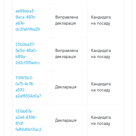
ae89aba3-
9aca-497d-
Виправлена
Кандидата
202
a67e-
декларація
на посаду
dc2fa61f6e29
23b0ba37-
5e3d-49a0-
Виправлена
Кандидата
202
b89a-
декларація
на посаду
2d2cf3f5adcc
1136f3b3-
fa75-4c18-
Кандидата
Декларація
202
a570-
на посаду
a2af8534d0a7
137ab67a-
a2a4-4396-
Кандидата
Декларація
202
81df-
на посаду
fe89d6b13ac2