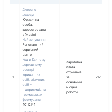
Джерело
доходу:
Юридична
особа,
зареєстрована
в Україні
Найменування:
Регіональний
сервісний
центр
Код в Єдиному
Заробітна
державному
плата
реєстрі
отримана
юридичних
1
за
212935
осіб, фізичних
основним
осіб –
місцем
підприємців та
роботи
громадських
формувань:
40112144