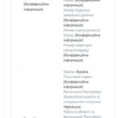
Назва:
[Конфіденційна
[Конфіденційна
інформація]
інформація]
Номер будинку/
земельної ділянки:
[Конфіденційна
інформація]
Номер корпусу/секції/
блоку:
[Конфіденційна
інформація]
Номер квартири/
кімнати/гаражу:
[Конфіденційна
інформація]
Країна:
Україна
Поштовий індекс:
[Конфіденційна
інформація]
Автономна Республіка
Крим/область/місто зі
спеціальним статусом:
Черкаська
Район в області та
Автономній Республіці