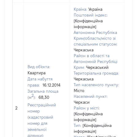
Країна:
Україна
Поштовий індекс:
[Конфіденційна
інформація]
Автономна Республіка
Крим/область/місто зі
спеціальним статусом:
Черкаська
Район в області та
Автономній Республіці
Вид об'єкта:
Крим:
Черкаський
Квартира
Територіальна громада:
Дата набуття
Черкаська
Тип населеного пункту:
права:
16.12.2014
348
Місто
Загальна площа
Тип
2
Населений пункт:
(м
):
68,30
варт
Черкаси
обʼє
Реєстраційний
2
Район у місті:
варт
номер
[Конфіденційна
дату
(кадастровий
інформація]
набу
номер для
Тип:
[Конфіденційна
пра
земельної
інформація]
ділянки):