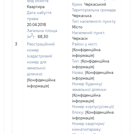
Вид об'єкта:
Крим:
Черкаський
Квартира
Територіальна громада:
Дата набуття
Черкаська
права:
Тип населеного пункту:
943
20.04.2018
Місто
Тип
Загальна площа
Населений пункт:
варт
2
(м
):
68,30
Черкаси
обʼє
3
Реєстраційний
Район у місті:
варт
[Конфіденційна
номер
дату
інформація]
(кадастровий
набу
Тип:
[Конфіденційна
номер для
пра
інформація]
земельної
Назва:
[Конфіденційна
ділянки):
інформація]
[Конфіденційна
Номер будинку/
інформація]
земельної ділянки:
[Конфіденційна
інформація]
Номер корпусу/секції/
блоку:
[Конфіденційна
інформація]
Номер квартири/
кімнати/гаражу: