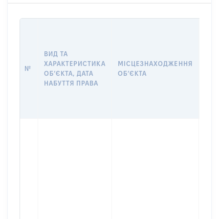
ВАР
ДАТ
НАБ
ВИД ТА
ПРА
ХАРАКТЕРИСТИКА
МІСЦЕЗНАХОДЖЕННЯ
№
ЗА
ОБʼЄКТА, ДАТА
ОБʼЄКТА
ОС
НАБУТТЯ ПРАВА
ГР
ОЦІ
ГРН