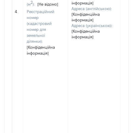
2
інформація]
(м
):
[Не відомо]
Адреса (англійською):
[Не 
4
Реєстраційний
[Конфіденційна
номер
інформація]
(кадастровий
Адреса (українською):
номер для
[Конфіденційна
земельної
інформація]
ділянки):
[Конфіденційна
інформація]