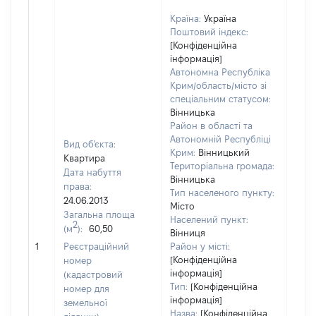
Країна:
Україна
Поштовий індекс:
[Конфіденційна
інформація]
Автономна Республіка
Крим/область/місто зі
спеціальним статусом:
Вінницька
Район в області та
Автономній Республіці
Вид об'єкта:
Крим:
Вінницький
Квартира
Територіальна громада:
Дата набуття
Вінницька
права:
Тип населеного пункту:
525
24.06.2013
Місто
Тип
Загальна площа
Населений пункт:
варт
2
(м
):
60,50
Вінниця
обʼє
1
Реєстраційний
Район у місті:
варт
[Конфіденційна
номер
ост
інформація]
(кадастровий
гро
Тип:
[Конфіденційна
номер для
оці
інформація]
земельної
Назва:
[Конфіденційна