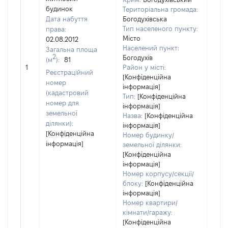
будинок
Територіальна громада:
Дата набуття
Богодухівська
Тип населеного пункту:
права:
Місто
02.08.2012
Населений пункт:
Загальна площа
2
Богодухів
(м
):
81
[Не
1
Район у місті:
заст
Реєстраційний
[Конфіденційна
номер
інформація]
(кадастровий
Тип:
[Конфіденційна
номер для
інформація]
земельної
Назва:
[Конфіденційна
ділянки):
інформація]
[Конфіденційна
Номер будинку/
інформація]
земельної ділянки:
[Конфіденційна
інформація]
Номер корпусу/секції/
блоку:
[Конфіденційна
інформація]
Номер квартири/
кімнати/гаражу:
[Конфіденційна