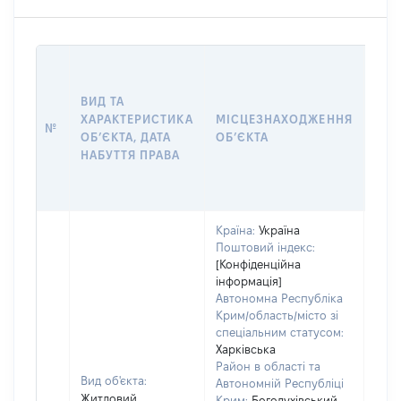
ВАР
ВИД ТА
ДАТ
ХАРАКТЕРИСТИКА
МІСЦЕЗНАХОДЖЕННЯ
ПРА
№
ОБʼЄКТА, ДАТА
ОБʼЄКТА
ОС
НАБУТТЯ ПРАВА
ГР
ОЦІ
Країна:
Україна
Поштовий індекс:
[Конфіденційна
інформація]
Автономна Республіка
Крим/область/місто зі
спеціальним статусом:
Харківська
Район в області та
Вид об'єкта:
Автономній Республіці
Житловий
Крим:
Богодухівський