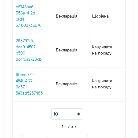
b5745ba6-
356e-412d-
Декларація
Щорічна
2021
bfd4-
e7f60373eb76
293792f5-
dae9-4507-
Кандидата
Декларація
2020
b509-
на посаду
dc4f6a2726cb
905de771-
454f-4f72-
Кандидата
Декларація
2016
9c37-
на посаду
5e3ad5237485
1 - 7 з 7