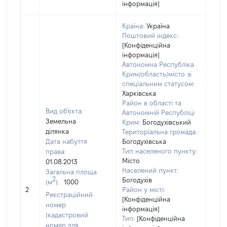
інформація]
Країна:
Україна
Поштовий індекс:
[Конфіденційна
інформація]
Автономна Республіка
Крим/область/місто зі
спеціальним статусом:
Харківська
Район в області та
Вид об'єкта:
Автономній Республіці
Земельна
Крим:
Богодухівський
ділянка
Територіальна громада:
Дата набуття
Богодухівська
Тип населеного пункту:
права:
Місто
01.08.2013
Населений пункт:
Загальна площа
2
Богодухів
(м
):
1000
[Не
2
Район у місті:
заст
Реєстраційний
[Конфіденційна
номер
інформація]
(кадастровий
Тип:
[Конфіденційна
номер для