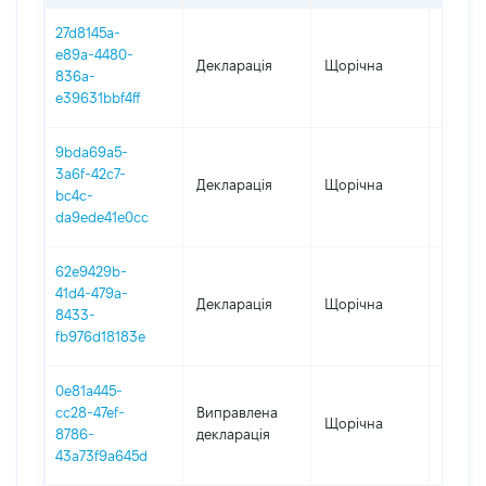
27d8145a-
e89a-4480-
Декларація
Щорічна
2025
836a-
e39631bbf4ff
9bda69a5-
3a6f-42c7-
Декларація
Щорічна
2023
bc4c-
da9ede41e0cc
62e9429b-
41d4-479a-
Декларація
Щорічна
2022
8433-
fb976d18183e
0e81a445-
cc28-47ef-
Виправлена
Щорічна
2021
8786-
декларація
43a73f9a645d