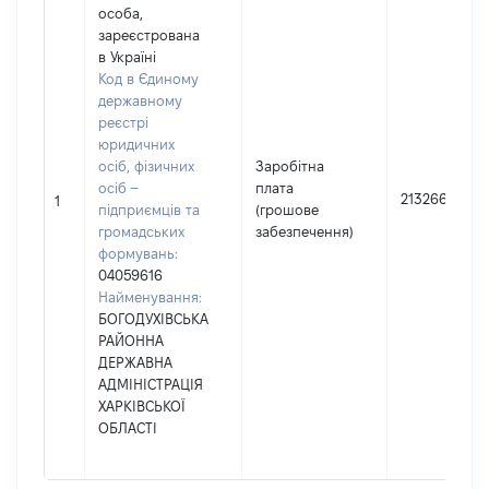
особа,
зареєстрована
в Україні
Код в Єдиному
державному
реєстрі
юридичних
осіб, фізичних
Заробітна
осіб –
плата
213266
1
підприємців та
(грошове
громадських
забезпечення)
формувань:
04059616
Найменування:
БОГОДУХІВСЬКА
РАЙОННА
ДЕРЖАВНА
АДМІНІСТРАЦІЯ
ХАРКІВСЬКОЇ
ОБЛАСТІ