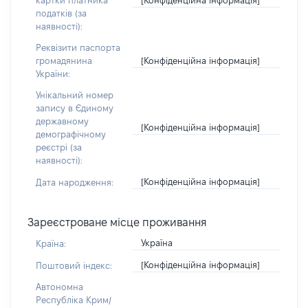
картки платника
податків (за
наявності):
Реквізити паспорта
[Конфіденційна інформація]
громадянина
України:
Унікальний номер
запису в Єдиному
державному
[Конфіденційна інформація]
демографічному
реєстрі (за
наявності):
[Конфіденційна інформація]
Дата народження:
Зареєстроване місце проживання
Україна
Країна:
[Конфіденційна інформація]
Поштовий індекс:
Автономна
Республіка Крим/