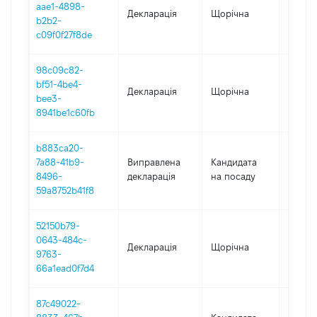
aae1-4898-
Декларація
Щорічна
2025
b2b2-
c09f0f27f8de
98c09c82-
bf51-4be4-
Декларація
Щорічна
2024
bee3-
8941be1c60fb
b883ca20-
7a88-41b9-
Виправлена
Кандидата
2023
8496-
декларація
на посаду
59a8752b41f8
52150b79-
0643-484c-
Декларація
Щорічна
2023
9763-
66a1ead0f7d4
87c49022-