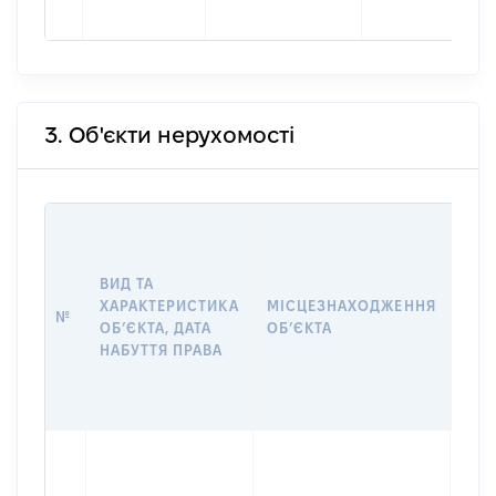
3. Об'єкти нерухомості
ВАР
ДАТ
НАБ
ВИД ТА
ПРА
ХАРАКТЕРИСТИКА
МІСЦЕЗНАХОДЖЕННЯ
№
ЗА
ОБʼЄКТА, ДАТА
ОБʼЄКТА
ОС
НАБУТТЯ ПРАВА
ГР
ОЦІ
ГРН