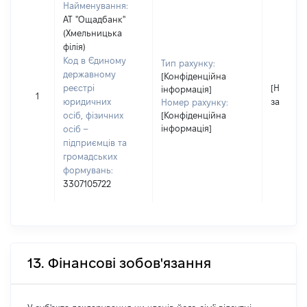
Найменування:
АТ "Ощадбанк"
(Хмельницька
філія)
Код в Єдиному
Тип рахунку:
державному
[Конфіденційна
реєстрі
[Не
інформація]
1
юридичних
застосо
Номер рахунку:
осіб, фізичних
[Конфіденційна
інформація]
осіб –
підприємців та
громадських
формувань:
3307105722
13. Фінансові зобов'язання