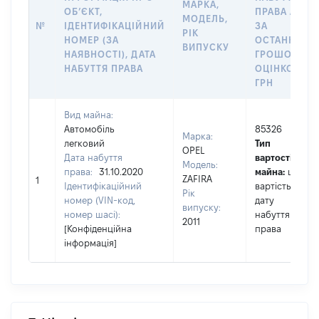
МАРКА,
ОБʼЄКТ,
ПРАВА АБО
МОДЕЛЬ,
№
ІДЕНТИФІКАЦІЙНИЙ
ЗА
РІК
НОМЕР (ЗА
ОСТАННЬО
ВИПУСКУ
НАЯВНОСТІ), ДАТА
ГРОШОВОЮ
НАБУТТЯ ПРАВА
ОЦІНКОЮ,
ГРН
Вид майна:
Автомобіль
85326
Марка:
легковий
Тип
OPEL
Дата набуття
вартості
Модель:
права:
31.10.2020
майна:
це
ZAFIRA
1
Ідентифікаційний
вартість на
Рік
номер (VIN-код,
дату
випуску:
номер шасі):
набуття
2011
[Конфіденційна
права
інформація]