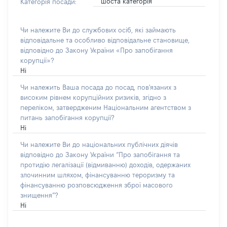
шоста категорія
Категорія посади:
Чи належите Ви до службових осіб, які займають
відповідальне та особливо відповідальне становище,
відповідно до Закону України «Про запобігання
корупції»?
Ні
Чи належить Ваша посада до посад, пов'язаних з
високим рівнем корупційних ризиків, згідно з
переліком, затвердженим Національним агентством з
питань запобігання корупції?
Ні
Чи належите Ви до національних публічних діячів
відповідно до Закону України “Про запобігання та
протидію легалізації (відмиванню) доходів, одержаних
злочинним шляхом, фінансуванню тероризму та
фінансуванню розповсюдження зброї масового
знищення”?
Ні