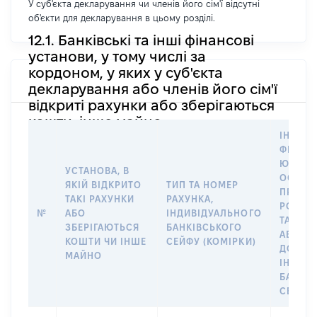
У суб'єкта декларування чи членів його сім'ї відсутні
об'єкти для декларування в цьому розділі.
12.1. Банківські та інші фінансові
установи, у тому числі за
кордоном, у яких у суб'єкта
декларування або членів його сім'ї
відкриті рахунки або зберігаються
кошти, інше майно
ІНФОР
ФІЗИЧН
ЮРИДИ
УСТАНОВА, В
ОСОБУ,
ЯКІЙ ВІДКРИТО
ТИП ТА НОМЕР
ПРАВО
ТАКІ РАХУНКИ
РАХУНКА,
РОЗПО
№
АБО
ІНДИВІДУАЛЬНОГО
ТАКИМ
ЗБЕРІГАЮТЬСЯ
БАНКІВСЬКОГО
АБО М
КОШТИ ЧИ ІНШЕ
СЕЙФУ (КОМІРКИ)
ДО
МАЙНО
ІНДИВ
БАНКІ
СЕЙФУ 