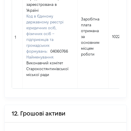
зареєстрована в
Україні
Код в Єдиному
Заробітна
державному реєстрі
плата
юридичних осіб,
отримана
фізичних осіб –
за
102203
1
підприємців та
основним
громадських
місцем
формувань:
04060766
роботи
Найменування:
Виконавчий комітет
Старокостянтинівської
міської ради
12. Грошові активи