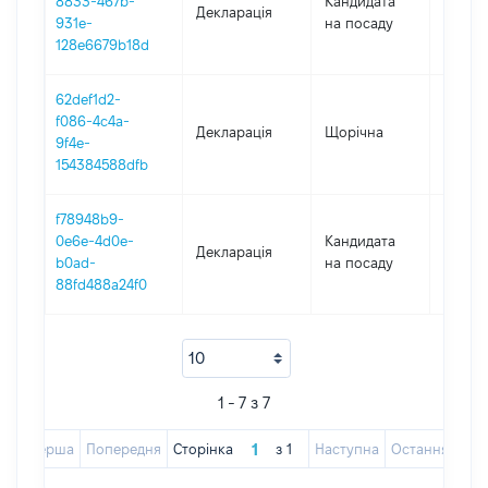
8833-467b-
Кандидата
Декларація
2023
931e-
на посаду
128e6679b18d
62def1d2-
f086-4c4a-
Декларація
Щорічна
2022
9f4e-
154384588dfb
f78948b9-
0e6e-4d0e-
Кандидата
Декларація
2020
b0ad-
на посаду
88fd488a24f0
1 - 7 з 7
Перша
Попередня
Сторінка
з
1
Наступна
Остання