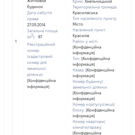
Житловий
Крим:
Хмельницький
будинок
Територіальна громада:
Дата набуття
Красилівська
Тип населеного пункту:
права:
130
Місто
27.05.2014
Тип
Населений пункт:
Загальна площа
варт
2
Красилів
(м
):
97
обʼє
1
Район у місті:
варт
Реєстраційний
[Конфіденційна
дату
номер
інформація]
набу
(кадастровий
Тип:
[Конфіденційна
пра
номер для
інформація]
земельної
Назва:
[Конфіденційна
ділянки):
інформація]
[Конфіденційна
Номер будинку/
інформація]
земельної ділянки:
[Конфіденційна
інформація]
Номер корпусу/секції/
блоку:
[Конфіденційна
інформація]
Номер квартири/
кімнати/гаражу:
[Конфіденційна