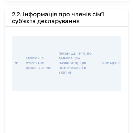
2.2. Інформація про членів сім'ї
суб'єкта декларування
ПРІЗВИЩЕ, ІМʼЯ, ПО
ЗВʼЯЗОК ІЗ
БАТЬКОВІ (ЗА
№
СУБʼЄКТОМ
НАЯВНОСТІ) ДЛЯ
ГРОМАДЯНСТВО
ДЕКЛАРУВАННЯ
ІДЕНТИФІКАЦІЇ В
УКРАЇНІ