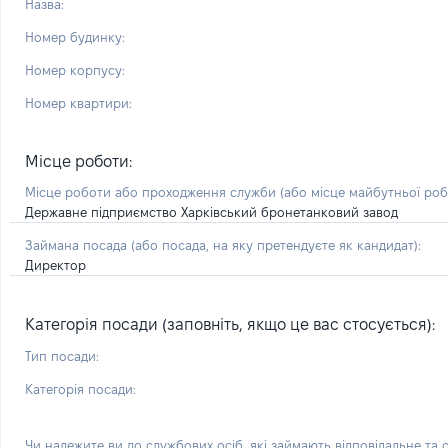
Назва:
Номер будинку:
Номер корпусу:
Номер квартири:
Місце роботи:
Місце роботи або проходження служби
(або місце майбутньої ро
Державне підприємство Харківський бронетанковий завод
Займана посада
(або посада, на яку претендуєте як кандидат)
:
Директор
Категорія посади (заповніть, якщо це вас стосується):
Тип посади:
Категорія посади:
Чи належите ви до службових осіб, які займають відповідальне та 