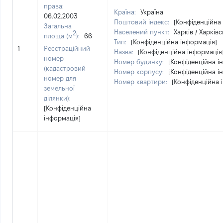
права:
Країна:
Україна
06.02.2003
Поштовий індекс:
[Конфіденційна
Загальна
Населений пункт:
Харків / Харків
2
площа (м
):
66
Тип:
[Конфіденційна інформація]
1
Реєстраційний
Назва:
[Конфіденційна інформація
номер
Номер будинку:
[Конфіденційна і
(кадастровий
Номер корпусу:
[Конфіденційна і
номер для
Номер квартири:
[Конфіденційна 
земельної
ділянки):
[Конфіденційна
інформація]