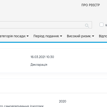
Й
ПРО РЕЄСТР
ш
атегорія посади:
Період подання:
Високий ризик:
Відп
16.03.2021 10:30
Декларація
2020
ого самоврядування (охоплює