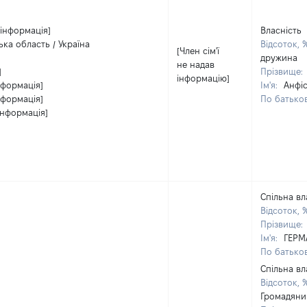
 інформація]
Власність
ська область / Україна
Відсоток, 
[Член сім'ї
дружина
не надав
]
Прізвище:
інформацію]
нформація]
Ім'я:
Анфі
нформація]
По батьков
інформація]
Спільна вл
Відсоток, 
Прізвище:
Ім'я:
ГЕРМ
По батьков
Спільна вл
Відсоток, 
Громадяни