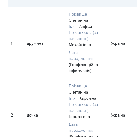
Прізвище:
Сметаніна
Ім'я:
Анфіса
По батькові (за
наявності):
1
дружина
Україна
Михайлівна
Дата
народження:
[Конфіденційна
інформація]
Прізвище:
Сметаніна
Ім'я:
Кароліна
По батькові (за
наявності):
2
дочка
Україна
Германівна
Дата
народження:
[Конфіденційна