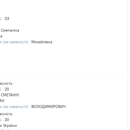
%:
33
Сметаніна
са
і (за наявності):
Михайлівна
асність
%:
20
СМЕТАНІН
АН
і (за наявності):
ВОЛОДИМИРОВИЧ
асність
%:
20
н України