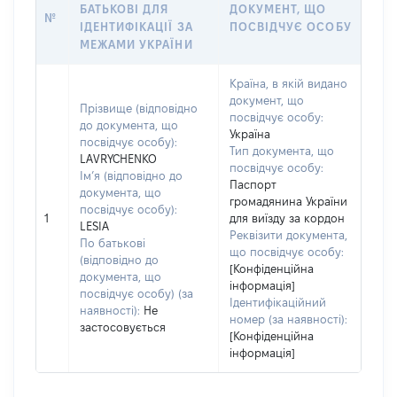
БАТЬКОВІ ДЛЯ
ДОКУМЕНТ, ЩО
№
ІДЕНТИФІКАЦІЇ ЗА
ПОСВІДЧУЄ ОСОБУ
МЕЖАМИ УКРАЇНИ
Країна, в якій видано
документ, що
Прізвище (відповідно
посвідчує особу:
до документа, що
Україна
посвідчує особу):
Тип документа, що
LAVRYCHENKO
посвідчує особу:
Ім’я (відповідно до
Паспорт
документа, що
громадянина України
посвідчує особу):
1
для виїзду за кордон
LESIA
Реквізити документа,
По батькові
що посвідчує особу:
(відповідно до
[Конфіденційна
документа, що
інформація]
посвідчує особу) (за
Ідентифікаційний
наявності):
Не
номер (за наявності):
застосовується
[Конфіденційна
інформація]