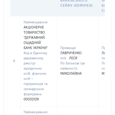
БАНКІВСЬКОГО
ІНДИВ
СЕЙФУ (КОМІРКИ)
БАНКІ
СЕЙФУ 
Найменування:
АКЦІОНЕРНЕ
ТОВАРИСТВО
"ДЕРЖАВНИЙ
ОЩАДНИЙ
БАНК УКРАЇНИ"
Прізвище:
Прізвищ
Код в Єдиному
ЛАВРИЧЕНКО
ЛАВРИЧ
державному
Ім'я:
ЛЕСЯ
Ім'я:
ЛЕ
1
реєстрі
По батькові (за
По батьк
юридичних
наявності):
наявност
осіб, фізичних
МИКОЛАЇВНА
МИКОЛА
осіб –
підприємців та
громадських
формувань:
00032129
Найменування: