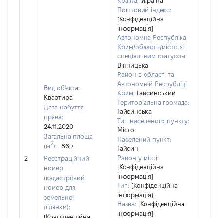
Країна:
Україна
Поштовий індекс:
[Конфіденційна
інформація]
Автономна Республіка
Крим/область/місто зі
спеціальним статусом:
Вінницька
Район в області та
Автономній Республіці
Вид об'єкта:
Крим:
Гайсинський
Квартира
Територіальна громада:
Дата набуття
Гайсинська
права:
Тип населеного пункту:
24.11.2020
Місто
Загальна площа
Населений пункт:
2
(м
):
86,7
Гайсин
[Не 
Район у місті:
2
Реєстраційний
[Конфіденційна
номер
інформація]
(кадастровий
Тип:
[Конфіденційна
номер для
інформація]
земельної
Назва:
[Конфіденційна
ділянки):
інформація]
[Конфіденційна