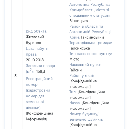
Автономна Республіка
Крим/область/місто зі
спеціальним статусом:
Вінницька
Район в області та
Вид об'єкта:
Автономній Республіці
Житловий
Крим:
Гайсинський
будинок
Територіальна громада:
Гайсинська
Дата набуття
Тип населеного пункту:
права:
Місто
20.10.2018
Населений пункт:
Загальна площа
2
Гайсин
(м
):
156,3
[Не 
Район у місті:
3
Реєстраційний
[Конфіденційна
номер
інформація]
(кадастровий
Тип:
[Конфіденційна
номер для
інформація]
земельної
Назва:
[Конфіденційна
ділянки):
інформація]
[Конфіденційна
Номер будинку/
інформація]
земельної ділянки:
[Конфіденційна