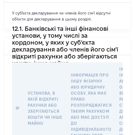
У суб'єкта декларування чи членів його сім'ї відсутні
об'єкти для декларування в цьому розділі.
12.1. Банківські та інші фінансові
установи, у тому числі за
кордоном, у яких у суб'єкта
декларування або членів його сім'ї
відкриті рахунки або зберігаються
кошти, інше майно
ІНФОР
ІНФОРМАЦІЯ ПРО
ІНШУ 
ІНШУ ФІЗИЧНУ
АБО Ю
АБО ЮРИДИЧНУ
ОСОБУ,
УСТАНОВА, В
ОСОБУ, ЯКА МАЄ
ВІДКР
ЯКІЙ ВІДКРИТІ
ПРАВО
РАХУНО
РАХУНКИ АБО
РОЗПОРЯДЖАТИСЯ
СУБ’ЄК
№
ЗБЕРІГАЮТЬСЯ
ТАКИМ РАХУНКОМ
ДЕКЛА
КОШТИ ЧИ ІНШЕ
АБО МАЄ ДОСТУП
АБО ЧЛ
МАЙНО
ДО
СІМ’Ї 
ІНДИВІДУАЛЬНОГО
ДОГОВ