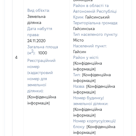
Район в області та
Вид об'єкта:
Автономній Республіці
Земельна
Крим:
Гайсинський
ділянка
Територіальна громада:
Дата набуття
Гайсинська
Тип населеного пункту:
права:
Місто
24.11.2020
Населений пункт:
Загальна площа
2
Гайсин
(м
):
1000
[Не 
4
Район у місті:
Реєстраційний
[Конфіденційна
номер
інформація]
(кадастровий
Тип:
[Конфіденційна
номер для
інформація]
земельної
Назва:
[Конфіденційна
ділянки):
інформація]
[Конфіденційна
Номер будинку/
інформація]
земельної ділянки:
[Конфіденційна
інформація]
Номер корпусу/секції/
блоку:
[Конфіденційна
інформація]