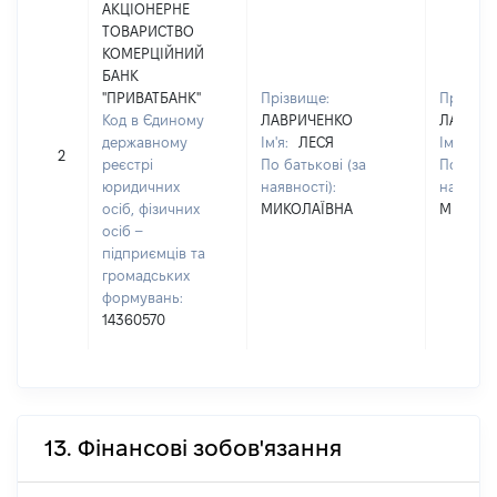
АКЦІОНЕРНЕ
ТОВАРИСТВО
КОМЕРЦІЙНИЙ
БАНК
"ПРИВАТБАНК"
Прізвище:
Прізвищ
Код в Єдиному
ЛАВРИЧЕНКО
ЛАВРИЧ
державному
Ім'я:
ЛЕСЯ
Ім'я:
ЛЕ
2
реєстрі
По батькові (за
По батьк
юридичних
наявності):
наявност
осіб, фізичних
МИКОЛАЇВНА
МИКОЛА
осіб –
підприємців та
громадських
формувань:
14360570
13. Фінансові зобов'язання