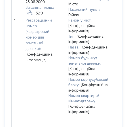
28.06.2000
Місто
Загальна площа
Населений пункт:
2
(м
):
52,9
Гайсин
[Не
1
Реєстраційний
Район у місті:
заст
[Конфіденційна
номер
інформація]
(кадастровий
Тип:
[Конфіденційна
номер для
інформація]
земельної
Назва:
[Конфіденційна
ділянки):
інформація]
[Конфіденційна
Номер будинку/
інформація]
земельної ділянки:
[Конфіденційна
інформація]
Номер корпусу/секції/
блоку:
[Конфіденційна
інформація]
Номер квартири/
кімнати/гаражу:
[Конфіденційна
інформація]