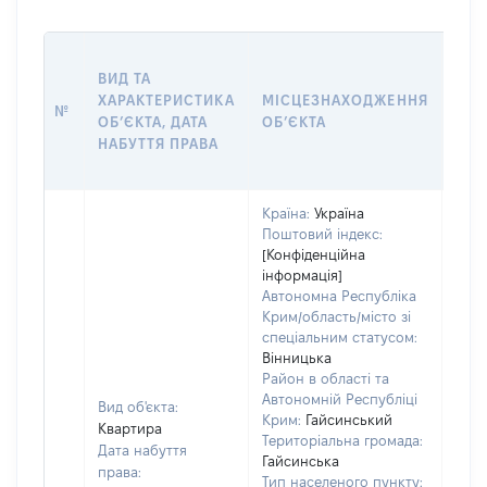
ВАР
ВИД ТА
ДАТ
ХАРАКТЕРИСТИКА
МІСЦЕЗНАХОДЖЕННЯ
ПРА
№
ОБʼЄКТА, ДАТА
ОБʼЄКТА
ОС
НАБУТТЯ ПРАВА
ГР
ОЦІ
Країна:
Україна
Поштовий індекс:
[Конфіденційна
інформація]
Автономна Республіка
Крим/область/місто зі
спеціальним статусом:
Вінницька
Район в області та
Автономній Республіці
Вид об'єкта:
Крим:
Гайсинський
Квартира
Територіальна громада:
Дата набуття
Гайсинська
права:
Тип населеного пункту: