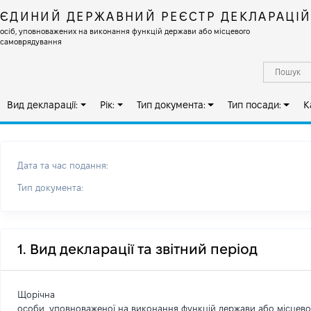
ЄДИНИЙ ДЕРЖАВНИЙ РЕЄСТР ДЕКЛАРАЦІ
осіб, уповноважених на виконання функцій держави або місцевого
самоврядування
Вид декларації:
Рік:
Тип документа:
Тип посади:
К
Дата та час подання:
Тип документа:
1. Вид декларації та звітний період
Щорічна
особи, уповноваженої на виконання функцій держави або місцев