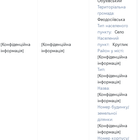
Обухівський
Територіальна
громада:
Феодосіївська
Тип населеного
пункту:
Село
Населений
[Конфіденційна
[Конфіденційна
пункт:
Круглик
інформація]
інформація]
Район у місті:
[Конфіденційна
інформація]
Тип:
[Конфіденційна
інформація]
Назва:
[Конфіденційна
інформація]
Номер будинку/
земельної
ділянки:
[Конфіденційна
інформація]
Номер корпусу/