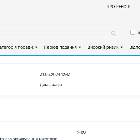
Й
ПРО РЕЄСТР
ш
атегорія посади:
Період подання:
Високий ризик:
Відп
31.03.2024 12:43
Декларація
2023
ого самоврядування (охоплює