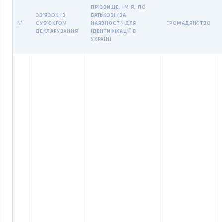
ПРІЗВИЩЕ, ІМʼЯ, ПО
ЗВʼЯЗОК ІЗ
БАТЬКОВІ (ЗА
№
СУБʼЄКТОМ
НАЯВНОСТІ) ДЛЯ
ГРОМАДЯНСТВО
ДЕКЛАРУВАННЯ
ІДЕНТИФІКАЦІЇ В
УКРАЇНІ