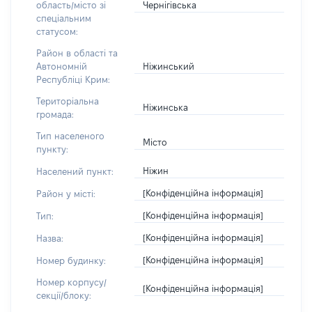
Чернігівська
область/місто зі
спеціальним
статусом:
Район в області та
Ніжинський
Автономній
Республіці Крим:
Територіальна
Ніжинська
громада:
Тип населеного
Місто
пункту:
Ніжин
Населений пункт:
[Конфіденційна інформація]
Район у місті:
[Конфіденційна інформація]
Тип:
[Конфіденційна інформація]
Назва:
[Конфіденційна інформація]
Номер будинку:
Номер корпусу/
[Конфіденційна інформація]
секції/блоку: