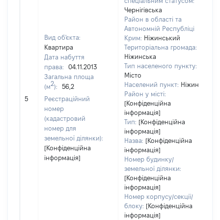
спеціальним статусом:
Чернігівська
Район в області та
Автономній Республіці
Вид об'єкта:
Крим:
Ніжинський
Квартира
Територіальна громада:
Ніжинська
Дата набуття
Тип населеного пункту:
права:
04.11.2013
Місто
Загальна площа
2
Населений пункт:
Ніжин
(м
):
56,2
Район у місті:
[Н
5
Реєстраційний
[Конфіденційна
номер
інформація]
(кадастровий
Тип:
[Конфіденційна
номер для
інформація]
земельної ділянки):
Назва:
[Конфіденційна
[Конфіденційна
інформація]
інформація]
Номер будинку/
земельної ділянки:
[Конфіденційна
інформація]
Номер корпусу/секції/
блоку:
[Конфіденційна
інформація]