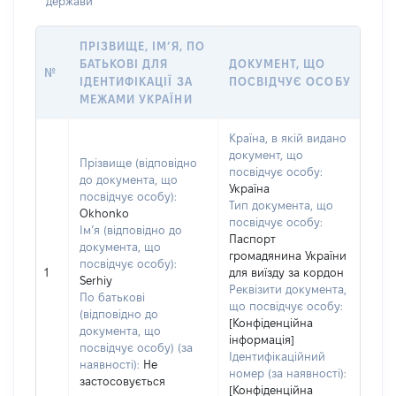
держави
ПРІЗВИЩЕ, ІМ’Я, ПО
БАТЬКОВІ ДЛЯ
ДОКУМЕНТ, ЩО
№
ІДЕНТИФІКАЦІЇ ЗА
ПОСВІДЧУЄ ОСОБУ
МЕЖАМИ УКРАЇНИ
Країна, в якій видано
документ, що
Прізвище (відповідно
посвідчує особу:
до документа, що
Україна
посвідчує особу):
Тип документа, що
Okhonko
посвідчує особу:
Ім’я (відповідно до
Паспорт
документа, що
громадянина України
посвідчує особу):
1
для виїзду за кордон
Serhiy
Реквізити документа,
По батькові
що посвідчує особу:
(відповідно до
[Конфіденційна
документа, що
інформація]
посвідчує особу) (за
Ідентифікаційний
наявності):
Не
номер (за наявності):
застосовується
[Конфіденційна