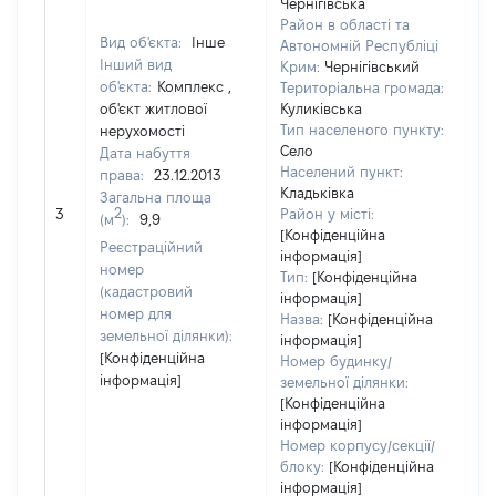
Чернігівська
Район в області та
Вид об'єкта:
Інше
Автономній Республіці
Інший вид
Крим:
Чернігівський
об'єкта:
Комплекс ,
Територіальна громада:
об'єкт житлової
Куликівська
Тип населеного пункту:
нерухомості
Село
Дата набуття
Населений пункт:
права:
23.12.2013
Кладьківка
Загальна площа
[Н
2
3
Район у місті:
(м
):
9,9
[Конфіденційна
Реєстраційний
інформація]
номер
Тип:
[Конфіденційна
(кадастровий
інформація]
номер для
Назва:
[Конфіденційна
земельної ділянки):
інформація]
[Конфіденційна
Номер будинку/
інформація]
земельної ділянки:
[Конфіденційна
інформація]
Номер корпусу/секції/
блоку:
[Конфіденційна
інформація]