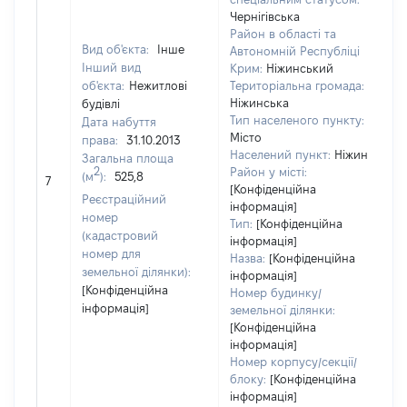
Чернігівська
Район в області та
Вид об'єкта:
Інше
Автономній Республіці
Інший вид
Крим:
Ніжинський
об'єкта:
Нежитлові
Територіальна громада:
Ніжинська
будівлі
Тип населеного пункту:
Дата набуття
Місто
права:
31.10.2013
Населений пункт:
Ніжин
Загальна площа
2
Район у місті:
(м
):
525,8
[Н
7
[Конфіденційна
Реєстраційний
інформація]
номер
Тип:
[Конфіденційна
(кадастровий
інформація]
номер для
Назва:
[Конфіденційна
земельної ділянки):
інформація]
[Конфіденційна
Номер будинку/
інформація]
земельної ділянки:
[Конфіденційна
інформація]
Номер корпусу/секції/
блоку:
[Конфіденційна
інформація]