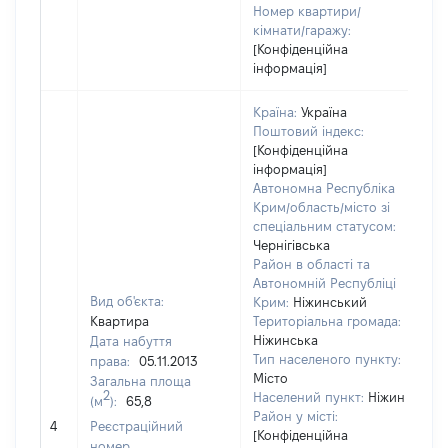
Номер квартири/
кімнати/гаражу:
[Конфіденційна
інформація]
Країна:
Україна
Поштовий індекс:
[Конфіденційна
інформація]
Автономна Республіка
Крим/область/місто зі
спеціальним статусом:
Чернігівська
Район в області та
Автономній Республіці
Вид об'єкта:
Крим:
Ніжинський
Квартира
Територіальна громада:
Ніжинська
Дата набуття
Тип населеного пункту:
права:
05.11.2013
Місто
Загальна площа
2
Населений пункт:
Ніжин
(м
):
65,8
Район у місті:
[Н
4
Реєстраційний
[Конфіденційна
номер