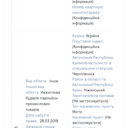
інформація]
Номер квартири/
кімнати/гаражу:
[Конфіденційна
інформація]
Країна:
Україна
Поштовий індекс:
[Конфіденційна
інформація]
Автономна Республіка
Крим/область/місто зі
спеціальним статусом:
Чернігівська
Район в області та
Вид об'єкта:
Інше
Автономній Республіці
Інший вид
Крим:
Ніжинський
об'єкта:
Нежитлова
Територіальна громада:
будівля павільйон
[Не застосовується]
промислових
Тип населеного пункту:
товарів
Місто
Дата набуття
Населений пункт:
[Не
права:
28.03.2018
застосовується]
Загальна площа
[Н