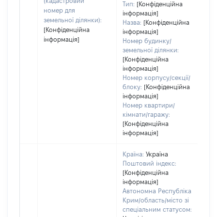
(кадастровий
Тип:
[Конфіденційна
номер для
інформація]
земельної ділянки):
Назва:
[Конфіденційна
[Конфіденційна
інформація]
інформація]
Номер будинку/
земельної ділянки:
[Конфіденційна
інформація]
Номер корпусу/секції/
блоку:
[Конфіденційна
інформація]
Номер квартири/
кімнати/гаражу:
[Конфіденційна
інформація]
Країна:
Україна
Поштовий індекс:
[Конфіденційна
інформація]
Автономна Республіка
Крим/область/місто зі
спеціальним статусом: