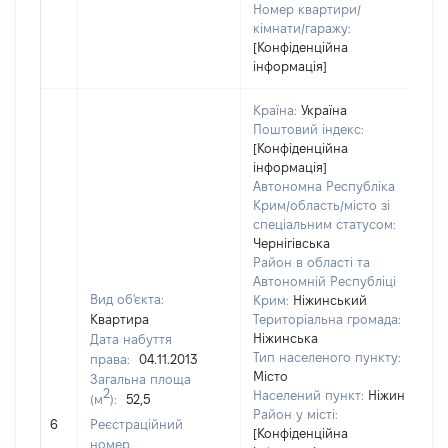
Номер квартири/
кімнати/гаражу:
[Конфіденційна
інформація]
Країна:
Україна
Поштовий індекс:
[Конфіденційна
інформація]
Автономна Республіка
Крим/область/місто зі
спеціальним статусом:
Чернігівська
Район в області та
Автономній Республіці
Вид об'єкта:
Крим:
Ніжинський
Квартира
Територіальна громада:
Ніжинська
Дата набуття
Тип населеного пункту:
права:
04.11.2013
Місто
Загальна площа
2
Населений пункт:
Ніжин
(м
):
52,5
Район у місті:
[Н
6
Реєстраційний
[Конфіденційна
номер