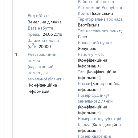
Район в області та
Автономній Республіці
Крим:
Ніжинський
Вид об'єкта:
Територіальна громада:
Земельна ділянка
Вертіївська
Дата набуття
Тип населеного пункту:
права:
24.05.2016
Село
Загальна площа
Населений пункт:
2
(м
):
20000
Яблуневе
[Н
1
Реєстраційний
Район у місті:
[Конфіденційна
номер
інформація]
(кадастровий
Тип:
[Конфіденційна
номер для
інформація]
земельної ділянки):
Назва:
[Конфіденційна
[Конфіденційна
інформація]
інформація]
Номер будинку/
земельної ділянки:
[Конфіденційна
інформація]
Номер корпусу/секції/
блоку:
[Конфіденційна
інформація]
Номер квартири/