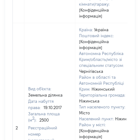
кімнати/гаражу:
[Конфіденційна
інформація]
Країна:
Україна
Поштовий індекс:
[Конфіденційна
інформація]
Автономна Республіка
Крим/область/місто зі
спеціальним статусом:
Чернігівська
Район в області та
Автономній Республіці
Вид об'єкта:
Крим:
Ніжинський
Земельна ділянка
Територіальна громада:
Ніжинська
Дата набуття
Тип населеного пункту:
права:
19.10.2017
Місто
Загальна площа
2
Населений пункт:
Ніжин
(м
):
2500
Район у місті:
[Н
2
Реєстраційний
[Конфіденційна
номер
інформація]