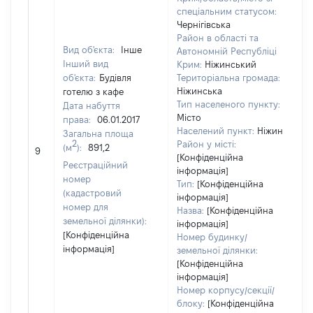
спеціальним статусом:
Чернігівська
Район в області та
Вид об'єкта:
Інше
Автономній Республіці
Інший вид
Крим:
Ніжинський
об'єкта:
Будівля
Територіальна громада:
Ніжинська
готелю з кафе
Тип населеного пункту:
Дата набуття
Місто
права:
06.01.2017
Населений пункт:
Ніжин
Загальна площа
2
Район у місті:
(м
):
891,2
[Н
9
[Конфіденційна
Реєстраційний
інформація]
номер
Тип:
[Конфіденційна
(кадастровий
інформація]
номер для
Назва:
[Конфіденційна
земельної ділянки):
інформація]
[Конфіденційна
Номер будинку/
інформація]
земельної ділянки:
[Конфіденційна
інформація]
Номер корпусу/секції/
блоку:
[Конфіденційна