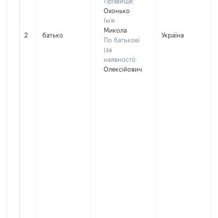
Прізвище:
Охонько
Ім'я:
Микола
2
батько
Україна
По батькові
(за
наявності):
Олексійович