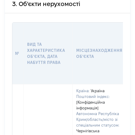
3. Об'єкти нерухомості
ВА
Д
Н
ВИД ТА
П
ХАРАКТЕРИСТИКА
МІСЦЕЗНАХОДЖЕННЯ
№
З
ОБʼЄКТА, ДАТА
ОБʼЄКТА
О
НАБУТТЯ ПРАВА
Г
О
Г
Країна:
Україна
Поштовий індекс:
[Конфіденційна
інформація]
Автономна Республіка
Крим/область/місто зі
спеціальним статусом:
Чернігівська