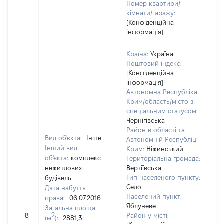
Номер квартири/
кімнати/гаражу:
[Конфіденційна
інформація]
Країна:
Україна
Поштовий індекс:
[Конфіденційна
інформація]
Автономна Республіка
Крим/область/місто зі
спеціальним статусом:
Чернігівська
Район в області та
Вид об'єкта:
Інше
Автономній Республіці
Інший вид
Крим:
Ніжинський
об'єкта:
комплекс
Територіальна громада:
нежитлових
Вертіївська
Тип населеного пункту:
будівель
Село
Дата набуття
Населений пункт:
права:
06.07.2016
Яблуневе
Загальна площа
[Н
2
8
Район у місті:
(м
):
2881,3