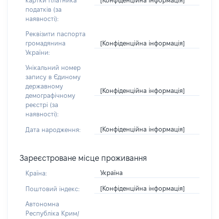
картки платника
податків (за
наявності):
Реквізити паспорта
[Конфіденційна інформація]
громадянина
України:
Унікальний номер
запису в Єдиному
державному
[Конфіденційна інформація]
демографічному
реєстрі (за
наявності):
[Конфіденційна інформація]
Дата народження:
Зареєстроване місце проживання
Україна
Країна:
[Конфіденційна інформація]
Поштовий індекс:
Автономна
Республіка Крим/