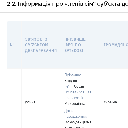
2.2. Інформація про членів сім'ї суб'єкта 
ЗВ'ЯЗОК ІЗ
ПРІЗВИЩЕ,
№
СУБ'ЄКТОМ
ІМ'Я, ПО
ГРОМАДЯН
ДЕКЛАРУВАННЯ
БАТЬКОВІ
Прізвище:
Бордюг
Ім'я:
Софія
По батькові (за
наявності):
1
дочка
Україна
Миколаівна
Дата
народження:
[Конфіденційна
інформація]