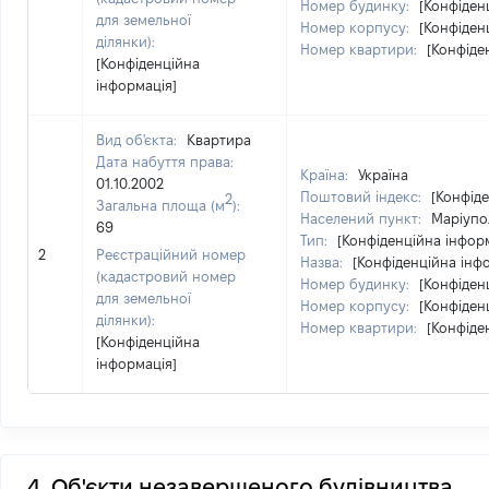
Номер будинку:
[Конфіден
для земельної
Номер корпусу:
[Конфіден
ділянки):
Номер квартири:
[Конфіде
[Конфіденційна
інформація]
Вид об'єкта:
Квартира
Дата набуття права:
Країна:
Україна
01.10.2002
Поштовий індекс:
[Конфід
2
Загальна площа (м
):
Населений пункт:
Маріупол
69
Тип:
[Конфіденційна інфор
2
Реєстраційний номер
Назва:
[Конфіденційна інф
(кадастровий номер
Номер будинку:
[Конфіден
для земельної
Номер корпусу:
[Конфіден
ділянки):
Номер квартири:
[Конфіде
[Конфіденційна
інформація]
4. Об'єкти незавершеного будівництва