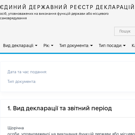
ЄДИНИЙ ДЕРЖАВНИЙ РЕЄСТР ДЕКЛАРАЦІ
осіб, уповноважених на виконання функцій держави або місцевого
самоврядування
Вид декларації:
Рік:
Тип документа:
Тип посади:
К
Дата та час подання:
Тип документа:
1. Вид декларації та звітний період
Щорічна
особи, уповноваженої на виконання функцій держави або місцев