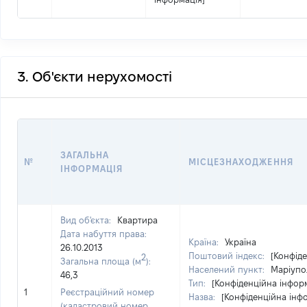
3. Об'єкти нерухомості
ЗАГАЛЬНА
№
МІСЦЕЗНАХОДЖЕННЯ
ІНФОРМАЦІЯ
Вид об'єкта:
Квартира
Дата набуття права:
Країна:
Україна
26.10.2013
Поштовий індекс:
[Конфід
2
Загальна площа (м
):
Населений пункт:
Маріупол
46,3
Тип:
[Конфіденційна інфор
1
Реєстраційний номер
Назва:
[Конфіденційна інф
(кадастровий номер