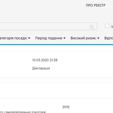
Й
ПРО РЕЄСТР
ш
атегорія посади:
Період подання:
Високий ризик:
Відп
10.03.2020 21:38
Декларація
2019
ого самоврядування (охоплює