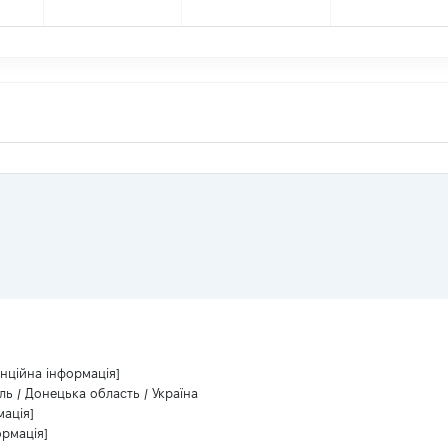
енційна інформація]
ь / Донецька область / Україна
мація]
ормація]