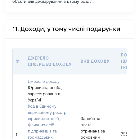
об'єкти для декларування в цьому розділі.
11. Доходи, у тому числі подарунки
РОЗМІР
ДЖЕРЕЛО
№
ВИД ДОХОДУ
(ВАРТІС
(ДЖЕРЕЛА) ДОХОДУ
ГРН
Джерело доходу:
Юридична особа,
зареєстрована в
Україні
Код в Єдиному
державному реєстрі
юридичних осіб,
Заробітна
фізичних осіб –
плата
підприємців та
отримана за
79320
1
громадських
основним