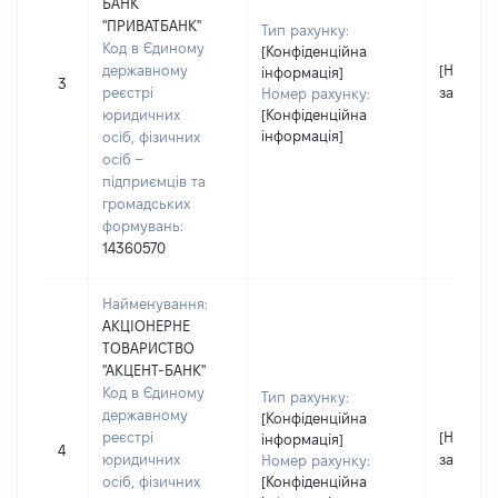
БАНК
"ПРИВАТБАНК"
Тип рахунку:
Код в Єдиному
[Конфіденційна
державному
[Не
інформація]
3
реєстрі
застосо
Номер рахунку:
юридичних
[Конфіденційна
інформація]
осіб, фізичних
осіб –
підприємців та
громадських
формувань:
14360570
Найменування:
АКЦІОНЕРНЕ
ТОВАРИСТВО
"АКЦЕНТ-БАНК"
Код в Єдиному
Тип рахунку:
державному
[Конфіденційна
реєстрі
[Не
інформація]
4
юридичних
застосо
Номер рахунку:
осіб, фізичних
[Конфіденційна