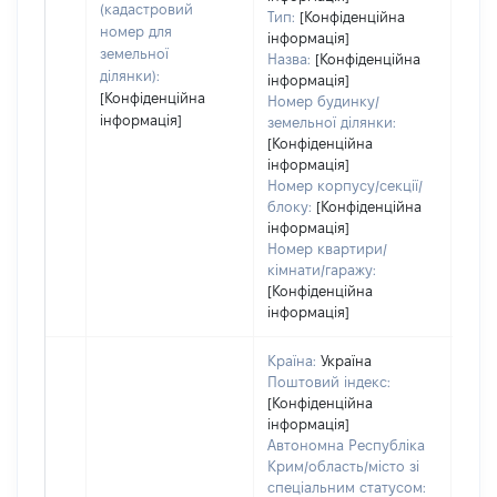
(кадастровий
Тип:
[Конфіденційна
номер для
інформація]
земельної
Назва:
[Конфіденційна
ділянки):
інформація]
[Конфіденційна
Номер будинку/
інформація]
земельної ділянки:
[Конфіденційна
інформація]
Номер корпусу/секції/
блоку:
[Конфіденційна
інформація]
Номер квартири/
кімнати/гаражу:
[Конфіденційна
інформація]
Країна:
Україна
Поштовий індекс:
[Конфіденційна
інформація]
Автономна Республіка
Крим/область/місто зі
спеціальним статусом: