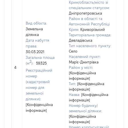
Крим/область/місто зі
спеціальним статусом:
Дніпропетровська
Район в області та
Вид об'єкта:
Автономній Республіці
Земельна
Крим:
Криворізький
ділянка
Територіальна громада:
Дата набуття
Девладівська
Тип населеного пункту:
права:
Село
30.03.2021
Населений пункт:
Загальна площа
2
Мар’є-Дмитрівка
(м
):
59325
[Не
4
Район у місті:
заст
Реєстраційний
[Конфіденційна
номер
інформація]
(кадастровий
Тип:
[Конфіденційна
номер для
інформація]
земельної
Назва:
[Конфіденційна
ділянки):
інформація]
[Конфіденційна
Номер будинку/
інформація]
земельної ділянки:
[Конфіденційна
інформація]
Номер корпусу/секції/