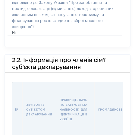
відповідно до Закону України “Про запобігання та
протидію легалізації (відмиванню) доходів, одержаних
злочинним шляхом, фінансуванню тероризму та
фінансуванню розповсюдження зброї масового
знищення”?
Ні
2.2. Інформація про членів сім'ї
суб'єкта декларування
П
І
Б
ПРІЗВИЩЕ, ІМʼЯ,
І
ЗВʼЯЗОК ІЗ
ПО БАТЬКОВІ (ЗА
№
СУБʼЄКТОМ
НАЯВНОСТІ) ДЛЯ
ГРОМАДЯНСТВО
У
ДЕКЛАРУВАННЯ
ІДЕНТИФІКАЦІЇ В
Д
УКРАЇНІ