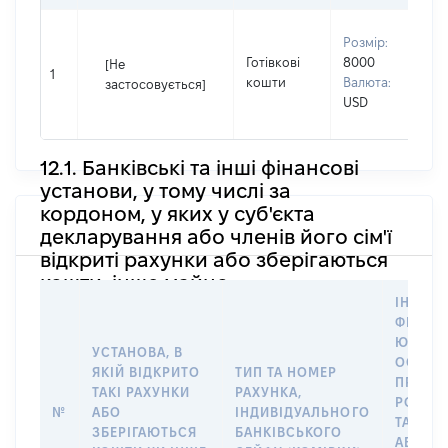
В
Розмір:
П
Готівкові
8000
[Не
І
1
кошти
Валюта:
застосовується]
П
USD
н
12.1. Банківські та інші фінансові
установи, у тому числі за
кордоном, у яких у суб'єкта
декларування або членів його сім'ї
відкриті рахунки або зберігаються
кошти, інше майно
ІНФОР
ФІЗИЧН
ЮРИДИ
УСТАНОВА, В
ОСОБУ,
ЯКІЙ ВІДКРИТО
ТИП ТА НОМЕР
ПРАВО
ТАКІ РАХУНКИ
РАХУНКА,
РОЗПО
№
АБО
ІНДИВІДУАЛЬНОГО
ТАКИМ
ЗБЕРІГАЮТЬСЯ
БАНКІВСЬКОГО
АБО М