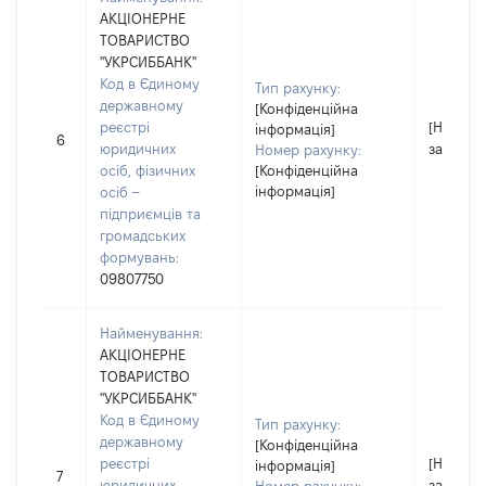
АКЦІОНЕРНЕ
ТОВАРИСТВО
"УКРСИББАНК"
Код в Єдиному
Тип рахунку:
державному
[Конфіденційна
реєстрі
[Не
інформація]
6
юридичних
застосо
Номер рахунку:
осіб, фізичних
[Конфіденційна
інформація]
осіб –
підприємців та
громадських
формувань:
09807750
Найменування:
АКЦІОНЕРНЕ
ТОВАРИСТВО
"УКРСИББАНК"
Код в Єдиному
Тип рахунку:
державному
[Конфіденційна
реєстрі
[Не
інформація]
7
юридичних
застосо