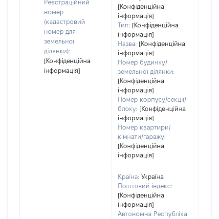
заст
Реєстраційний
[Конфіденційна
номер
інформація]
(кадастровий
Тип:
[Конфіденційна
номер для
інформація]
земельної
Назва:
[Конфіденційна
ділянки):
інформація]
[Конфіденційна
Номер будинку/
інформація]
земельної ділянки:
[Конфіденційна
інформація]
Номер корпусу/секції/
блоку:
[Конфіденційна
інформація]
Номер квартири/
кімнати/гаражу:
[Конфіденційна
інформація]
Країна:
Україна
Поштовий індекс:
[Конфіденційна
інформація]
Автономна Республіка