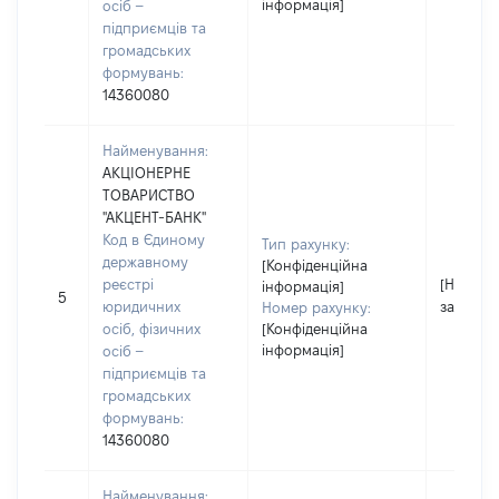
інформація]
осіб –
підприємців та
громадських
формувань:
14360080
Найменування:
АКЦІОНЕРНЕ
ТОВАРИСТВО
"АКЦЕНТ-БАНК"
Код в Єдиному
Тип рахунку:
державному
[Конфіденційна
реєстрі
[Не
інформація]
5
юридичних
застосо
Номер рахунку:
осіб, фізичних
[Конфіденційна
інформація]
осіб –
підприємців та
громадських
формувань:
14360080
Найменування: