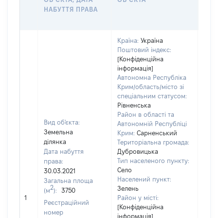
НАБУТТЯ ПРАВА
ГР
ОЦІ
Країна:
Україна
Поштовий індекс:
[Конфіденційна
інформація]
Автономна Республіка
Крим/область/місто зі
спеціальним статусом:
Рівненська
Район в області та
Вид об'єкта:
Автономній Республіці
Земельна
Крим:
Сарненський
ділянка
Територіальна громада:
Дата набуття
Дубровицька
Тип населеного пункту:
права:
Село
30.03.2021
Населений пункт:
Загальна площа
2
Зелень
(м
):
3750
[Не
1
Район у місті:
заст
Реєстраційний
[Конфіденційна
номер
інформація]