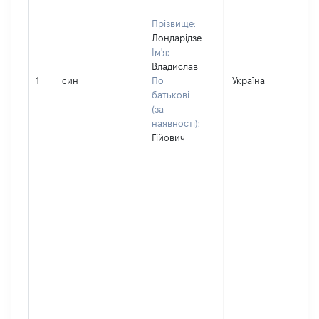
Прізвище:
Лондарідзе
Ім'я:
Владислав
1
син
По
Україна
Д
батькові
(за
наявності):
Гійович