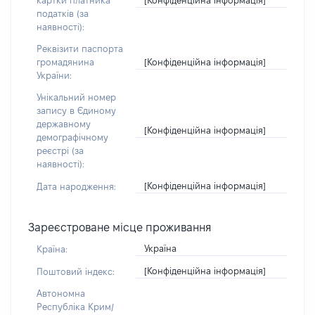
картки платника
податків (за
наявності):
Реквізити паспорта
[Конфіденційна інформація]
громадянина
України:
Унікальний номер
запису в Єдиному
державному
[Конфіденційна інформація]
демографічному
реєстрі (за
наявності):
[Конфіденційна інформація]
Дата народження:
Зареєстроване місце проживання
Україна
Країна:
[Конфіденційна інформація]
Поштовий індекс:
Автономна
Республіка Крим/