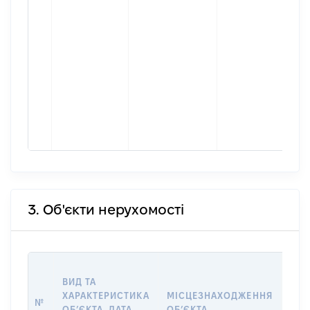
3. Об'єкти нерухомості
ВАР
ВИД ТА
ДАТ
ХАРАКТЕРИСТИКА
МІСЦЕЗНАХОДЖЕННЯ
ПРА
№
ОБʼЄКТА, ДАТА
ОБʼЄКТА
ОС