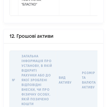
"БЛАСТКО"
12. Грошові активи
ЗАГАЛЬНА
ІНФОРМАЦІЯ ПРО
УСТАНОВУ, В ЯКІЙ
ВІДКРИТІ
РОЗМІР
І
РАХУНКИ АБО ДО
ВИД
ТА
О
№
ЯКОЇ ЗРОБЛЕНІ
АКТИВУ
ВАЛЮТА
О
ВІДПОВІДНІ
АКТИВУ
ВНЕСКИ, ЧИ ПРО
ФІЗИЧНУ ОСОБУ,
ЯКІЙ ПОЗИЧЕНО
КОШТИ