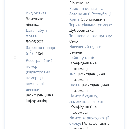
Рівненська
Район в області та
Вид об'єкта:
Автономній Республіці
Земельна
Крим:
Сарненський
ділянка
Територіальна громада:
Дата набуття
Дубровицька
Тип населеного пункту:
права:
Село
30.03.2021
Населений пункт:
Загальна площа
2
Зелень
(м
):
1124
[Не
2
Район у місті:
заст
Реєстраційний
[Конфіденційна
номер
інформація]
(кадастровий
Тип:
[Конфіденційна
номер для
інформація]
земельної
Назва:
[Конфіденційна
ділянки):
інформація]
[Конфіденційна
Номер будинку/
інформація]
земельної ділянки:
[Конфіденційна
інформація]
Номер корпусу/секції/
блоку:
[Конфіденційна
інформація]