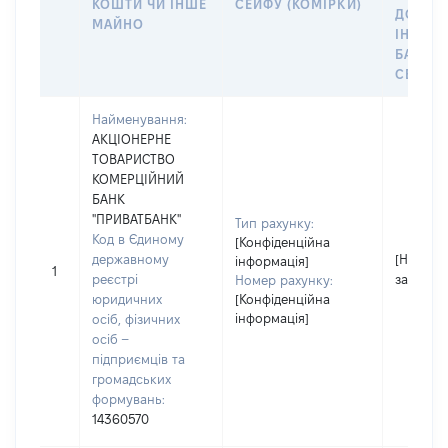
КОШТИ ЧИ ІНШЕ
СЕЙФУ (КОМІРКИ)
ДО
МАЙНО
ІНДИВ
БАНКІ
СЕЙФУ 
Найменування:
АКЦІОНЕРНЕ
ТОВАРИСТВО
КОМЕРЦІЙНИЙ
БАНК
"ПРИВАТБАНК"
Тип рахунку:
Код в Єдиному
[Конфіденційна
державному
[Не
інформація]
1
реєстрі
застосо
Номер рахунку:
юридичних
[Конфіденційна
інформація]
осіб, фізичних
осіб –
підприємців та
громадських
формувань:
14360570