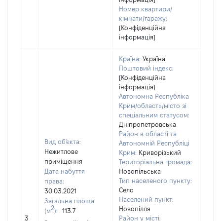
Номер квартири/
кімнати/гаражу:
[Конфіденційна
інформація]
Країна:
Україна
Поштовий індекс:
[Конфіденційна
інформація]
Автономна Республіка
Крим/область/місто зі
спеціальним статусом:
Дніпропетровська
Район в області та
Вид об'єкта:
Автономній Республіці
Нежитлове
Крим:
Криворізький
приміщення
Територіальна громада:
Дата набуття
Новопільська
Тип населеного пункту:
права:
Село
30.03.2021
Населений пункт:
Загальна площа
2
Новопілля
(м
):
113.7
[Не
3
Район у місті: